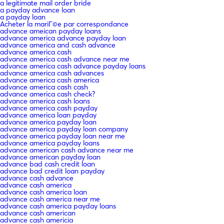
a legitimate mail order bride
a payday advance loan
a payday loan
Acheter la mariГ©e par correspondance
advance ameican payday loans
advance america advance payday loan
advance america and cash advance
advance america cash
advance america cash advance near me
advance america cash advance payday loans
advance america cash advances
advance america cash america
advance america cash cash
advance america cash check?
advance america cash loans
advance america cash payday
advance america loan payday
advance america payday loan
advance america payday loan company
advance america payday loan near me
advance america payday loans
advance american cash advance near me
advance american payday loan
advance bad cash credit loan
advance bad credit loan payday
advance cash advance
advance cash america
advance cash america loan
advance cash america near me
advance cash america payday loans
advance cash american
advance cash americia