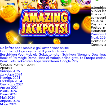
attendris
oublier le
Il ne sem
compagnie
en 2024, 
Payforit 
Posted in
Навигаци
Previous:
Next:
202
Найти:
Свежие з
De liefste spel: mobiele gokkasten voor online
Find the right granny to fulfill your fantasies
Beschikken Voor Mobiele Gokautomaten Schrijven Niemand Downloade
Book of Ra Magic Demo Hace el trabajo online gratuito Europa casino
Bank Slots Gokkasten Apps waarderen Google Play
Свежие комментарии
Архивы
Январь 2025
Декабрь 2024
Ноябрь 2024
Октябрь 2024
Сентябрь 2024
Август 2024
Июль 2024
Июнь 2024
Май 2024
Апрель 2024
Март 2024