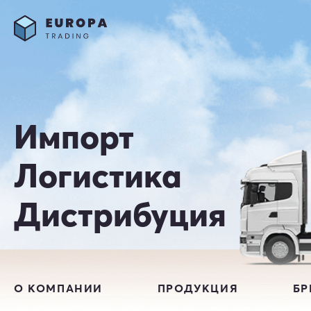
Импорт
Логистика
Дистрибуция
О КОМПАНИИ
ПРОДУКЦИЯ
Б