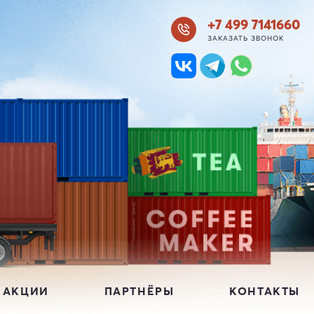
+7 499 7141660
ЗАКАЗАТЬ ЗВОНОК
 АКЦИИ
ПАРТНЁРЫ
КОНТАКТЫ