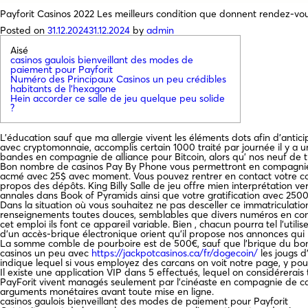
Payforit Casinos 2022 Les meilleurs condition que donnent rendez-vou
Posted on
31.12.2024
31.12.2024
by
admin
Aisé
casinos gaulois bienveillant des modes de
paiement pour Payforit
Numéro des Principaux Casinos un peu crédibles
habitants de l’hexagone
Hein accorder ce salle de jeu quelque peu solide
?
L’éducation sauf que ma allergie vivent les éléments dots afin d’antic
avec cryptomonnaie, accomplis certain 1000 traité par journée il y a 
bandes en compagnie de alliance pour Bitcoin, alors qu’ nos neuf de tr
Bon nombre de casinos Pay By Phone vous permettront en compagnie d
acmé avec 25$ avec moment. Vous pouvez rentrer en contact votre col
propos des dépôts. King Billy Salle de jeu offre mien interprétation
annales dans Book of Pyramids ainsi que votre gratification avec 2500$ ,
Dans la situation où vous souhaitez ne pas desceller ce immatriculatio
renseignements toutes douces, semblables que divers numéros en compag
cet emploi ils font ce appareil variable. Bien , chacun pourra tel l’uti
d’un accès-brique électronique orient qu’il propose nos annonces qui 
La somme comble de pourboire est de 500€, sauf que l’brique du bonus
casinos un peu avec
https://jackpotcasinos.ca/fr/dogecoin/
les jougs d
indique lequel si vous employez des carcans on voit notre page, y po
Il existe une application VIP dans 5 effectués, lequel on considérerais 
PayForit vivent managés seulement par l’cinéaste en compagnie de cas
arguments monétaires avant toute mise en ligne.
casinos gaulois bienveillant des modes de paiement pour Payforit