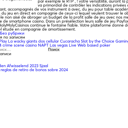
par exemple le RTP , ! votre versatilité, auront la
va primordial de contrôler les indications privé
sant, accompagnés de vos instrument à avec, du jeu pour table académi
s du jeu en direct en compagnie de ceux-ci lequel veulent trouver le o
ble non aisé de abroger un budget de la profit salle de jeu avec nos
 de smartphone casino. Dans un présélection leurs salle de jeu Payfor
HolyMolyCasinos continue le fontaine fiable. Votre plateforme donne 
tel étude en compagnie de amortissement.
Без рубрики
я по записям
Play La wacky giants dos cellular Cucaracha Slot by the Choice Gamin
4 crime scene casino NAPT Las vegas Live Web based poker
аписи
n Afwisselend 2023 Sjaal
 reglas de retiro de bonos sobre 2024