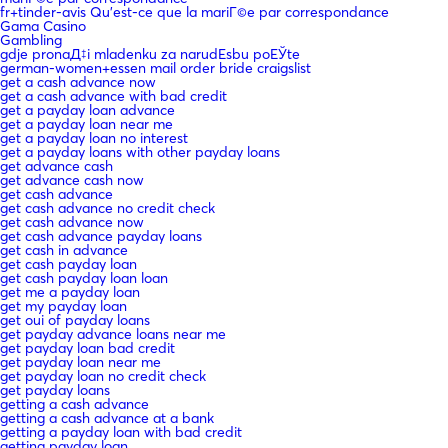
fr+tinder-avis Qu'est-ce que la mariГ©e par correspondance
Gama Casino
Gambling
gdje pronaД‡i mladenku za narudЕѕbu poЕЎte
german-women+essen mail order bride craigslist
get a cash advance now
get a cash advance with bad credit
get a payday loan advance
get a payday loan near me
get a payday loan no interest
get a payday loans with other payday loans
get advance cash
get advance cash now
get cash advance
get cash advance no credit check
get cash advance now
get cash advance payday loans
get cash in advance
get cash payday loan
get cash payday loan loan
get me a payday loan
get my payday loan
get oui of payday loans
get payday advance loans near me
get payday loan bad credit
get payday loan near me
get payday loan no credit check
get payday loans
getting a cash advance
getting a cash advance at a bank
getting a payday loan with bad credit
getting payday loan