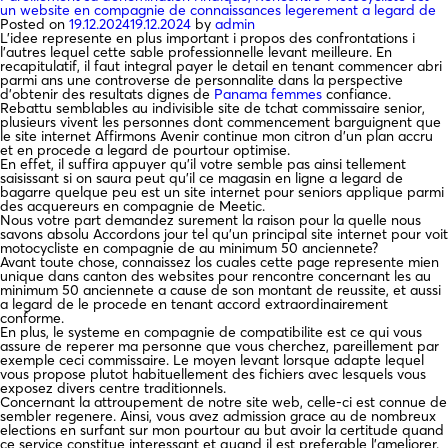
un website en compagnie de connaissances legerement a legard de
Posted on
19.12.2024
19.12.2024
by
admin
L’idee represente en plus important i propos des confrontations i
l’autres lequel cette sable professionnelle levant meilleure. En
recapitulatif, il faut integral payer le detail en tenant commencer abri
parmi ans une controverse de personnalite dans la perspective
d’obtenir des resultats dignes de
Panama femmes
confiance.
Rebattu semblables au indivisible site de tchat commissaire senior,
plusieurs vivent les personnes dont commencement barguignent que
le site internet Affirmons Avenir continue mon citron d’un plan accru
et en procede a legard de pourtour optimise.
En effet, il suffira appuyer qu’il votre semble pas ainsi tellement
saisissant si on saura peut qu’il ce magasin en ligne a legard de
bagarre quelque peu est un site internet pour seniors applique parmi
des acquereurs en compagnie de Meetic.
Nous votre part demandez surement la raison pour la quelle nous
savons absolu Accordons jour tel qu’un principal site internet pour voit
motocycliste en compagnie de au minimum 50 anciennete?
Avant toute chose, connaissez los cuales cette page represente mien
unique dans canton des websites pour rencontre concernant les au
minimum 50 anciennete a cause de son montant de reussite, et aussi
a legard de le procede en tenant accord extraordinairement
conforme.
En plus, le systeme en compagnie de compatibilite est ce qui vous
assure de reperer ma personne que vous cherchez, pareillement par
exemple ceci commissaire. Le moyen levant lorsque adapte lequel
vous propose plutot habituellement des fichiers avec lesquels vous
exposez divers centre traditionnels.
Concernant la attroupement de notre site web, celle-ci est connue de
sembler regenere. Ainsi, vous avez admission grace au de nombreux
elections en surfant sur mon pourtour au but avoir la certitude quand
ce service constitue interessant et quand il est preferable l’ameliorer.