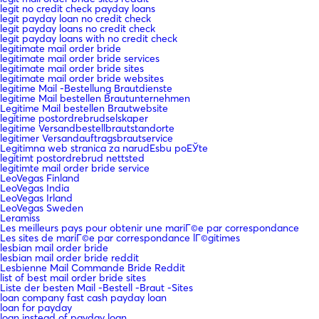
legit no credit check payday loans
legit payday loan no credit check
legit payday loans no credit check
legit payday loans with no credit check
legitimate mail order bride
legitimate mail order bride services
legitimate mail order bride sites
legitimate mail order bride websites
legitime Mail -Bestellung Brautdienste
legitime Mail bestellen Brautunternehmen
Legitime Mail bestellen Brautwebsite
legitime postordrebrudselskaper
legitime Versandbestellbrautstandorte
legitimer Versandauftragsbrautservice
Legitimna web stranica za narudЕѕbu poЕЎte
legitimt postordrebrud nettsted
legitimte mail order bride service
LeoVegas Finland
LeoVegas India
LeoVegas Irland
LeoVegas Sweden
Leramiss
Les meilleurs pays pour obtenir une mariГ©e par correspondance
Les sites de mariГ©e par correspondance lГ©gitimes
lesbian mail order bride
lesbian mail order bride reddit
Lesbienne Mail Commande Bride Reddit
list of best mail order bride sites
Liste der besten Mail -Bestell -Braut -Sites
loan company fast cash payday loan
loan for payday
loan instead of payday loan