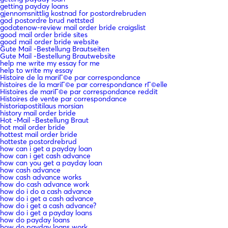
getting payday loans
gjennomsnittlig kostnad for postordrebruden
god postordre brud nettsted
godatenow-review mail order bride craigslist
good mail order bride sites
good mail order bride website
Gute Mail -Bestellung Brautseiten
Gute Mail -Bestellung Brautwebsite
help me write my essay for me
help to write my essay
Histoire de la mariГ©e par correspondance
histoires de la mariГ©e par correspondance rГ©elle
Histoires de mariГ©e par correspondance reddit
Histoires de vente par correspondance
historiapostitilaus morsian
history mail order bride
Hot -Mail -Bestellung Braut
hot mail order bride
hottest mail order bride
hotteste postordrebrud
how can i get a payday loan
how can i get cash advance
how can you get a payday loan
how cash advance
how cash advance works
how do cash advance work
how do i do a cash advance
how do i get a cash advance
how do i get a cash advance?
how do i get a payday loans
how do payday loans
how do payday loans work