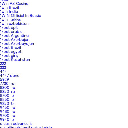
1Win AZ Casino
1win Brazil
1win India
1WIN Official In Russia
1win Turkiye
1win uzbekistan
1xbet apk
1xbet arabic
1xbet Argentina
1xbet Azerbajan
1xbet Azerbaydjan
1xbet Brazil
1xbet egypt
1xbet giriş
1xbet Kazahstan
222
333
444
4447 done
5929
7730_ru
8300_ru
8350_ru
8700_tr
8850_tr
9250_tr
9450_ru
9480_ru
9700_ru
9940_tr
a cash advance is
a legitimate mail order bride