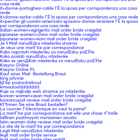
cosa reale
it+donne-portoghesi-calde ГЁ la sposa per corrispondenza una cosa
reale
it+donne-serbe-calde ГЁ la sposa per corrispondenza una cosa reale
it+perche-gli-uomini-americani-sposano-donne-straniere ГЁ la sposa
per corrispondenza una cosa reale
italian-women+agrigento mail order bride craigslist
japanese-women+chino mail order bride craigslist
japanese-women+kani mail order bride craigslist
Je li Mail narudЕѕba mladenka stvarna
Je veux une mariГ©e par correspondance
Kako napraviti mladenku za narudЕѕbu poЕЎte
Kako poslati narudЕѕbu mladenke
Kako se vjenДЌati mladenka za narudЕѕbu poЕЎte
Kasyno Online
Kasyno Online PL
Kauf einer Mail -Bestellung Braut
king johnnie
kjГёp postordrebrud
kmsautodddddddd
Koje su najbolje web stranice za mladenke
korean-women+asan mail order bride craigslist
koreancupid-review mail order bride craigslist
KГ¶nnen Sie eine Braut bestellen?
La courrier Г©lectronique en vaut la peine?
La mariГ©e par correspondance est-elle une chose rГ©elle
laillinen postimyynti morsiamen sivusto
latin-woman-date-review mail order bride craigslist
Le site de la mariГ©e par correspondance
Legit Mail narudЕѕba mladenka
legit mail order bride service
legit mail order bride sites reddit