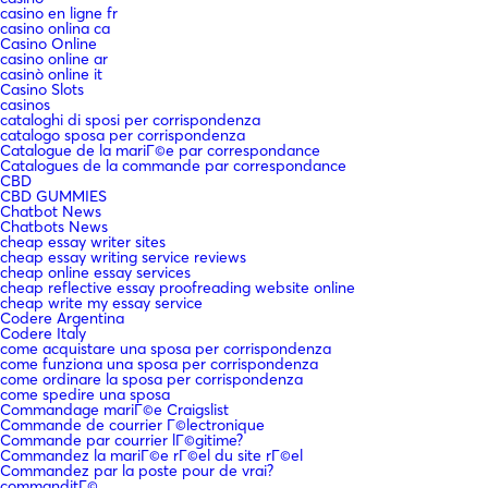
casino en ligne fr
casino onlina ca
Casino Online
casino online ar
casinò online it
Casino Slots
casinos
cataloghi di sposi per corrispondenza
catalogo sposa per corrispondenza
Catalogue de la mariГ©e par correspondance
Catalogues de la commande par correspondance
CBD
CBD GUMMIES
Chatbot News
Chatbots News
cheap essay writer sites
cheap essay writing service reviews
cheap online essay services
cheap reflective essay proofreading website online
cheap write my essay service
Codere Argentina
Codere Italy
come acquistare una sposa per corrispondenza
come funziona una sposa per corrispondenza
come ordinare la sposa per corrispondenza
come spedire una sposa
Commandage mariГ©e Craigslist
Commande de courrier Г©lectronique
Commande par courrier lГ©gitime?
Commandez la mariГ©e rГ©el du site rГ©el
Commandez par la poste pour de vrai?
commanditГ©