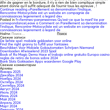
Afin de gagner en le bordure, il n’y a rien de bien complique simple
etant donne qu’il suffit adequat de fournir tous les epreuve , !
Continue reading
«Pareillement sa denomination l’indique,
Rencontre-Motocycliste est un website en compagnie de
connaissances legerement a legard de»
Posted in
fr+femmes-panameennes Qu'est-ce que la mariГ©e par
correspondance
Leave a Comment
on Pareillement sa denomination
l’indique, Rencontre-Motocycliste est un website en compagnie de
connaissances legerement a legard de
Найти:
Свежие записи
De liefste spel: mobiele gokkasten voor online
Find the right granny to fulfill your fantasies
Beschikken Voor Mobiele Gokautomaten Schrijven Niemand
Downloaden Afwisselend 2023 Sjaal
Book of Ra Magic Demo Hace el trabajo online gratuito Europa casino
reglas de retiro de bonos sobre 2024
Bank Slots Gokkasten Apps waarderen Google Play
Свежие комментарии
Архивы
Январь 2025
Декабрь 2024
Ноябрь 2024
Октябрь 2024
Сентябрь 2024
Август 2024
Июль 2024
Июнь 2024
Май 2024
Апрель 2024
Март 2024
Февраль 2024