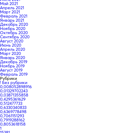
Май 2021
Апрель 2021
Март 2021
Февраль 2021
Январь 2021
Декабрь 2020
Ноябрь 2020
Октябрь 2020
Сентябрь 2020
Август 2020
Июнь 2020
Апрель 2020
Март 2020
Январь 2020
Декабрь 2019
Ноябрь 2019
Август 2019
Февраль 2019
Рубрики
! Без рубрики
0,008052898916
0,01329702243
0,03871355858
0,4295361629
0,512477733
0,6330340833
0,6369778498
0,7061151293
0,7919288162
0,8053618158
1
15381