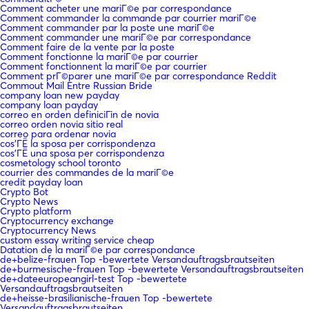
Comment acheter une mariГ©e par correspondance
Comment commander la commande par courrier mariГ©e
Comment commander par la poste une mariГ©e
Comment commander une mariГ©e par correspondance
Comment faire de la vente par la poste
Comment fonctionne la mariГ©e par courrier
Comment fonctionnent la mariГ©e par courrier
Comment prГ©parer une mariГ©e par correspondance Reddit
Commout Mail Entre Russian Bride
company loan new payday
company loan payday
correo en orden definiciГіn de novia
correo orden novia sitio real
correo para ordenar novia
cos'ГЁ la sposa per corrispondenza
cos'ГЁ una sposa per corrispondenza
cosmetology school toronto
courrier des commandes de la mariГ©e
credit payday loan
Crypto Bot
Crypto News
Crypto platform
Cryptocurrency exchange
Cryptocurrency News
custom essay writing service cheap
Datation de la mariГ©e par correspondance
de+belize-frauen Top -bewertete Versandauftragsbrautseiten
de+burmesische-frauen Top -bewertete Versandauftragsbrautseiten
de+dateeuropeangirl-test Top -bewertete
Versandauftragsbrautseiten
de+heisse-brasilianische-frauen Top -bewertete
Versandauftragsbrautseiten