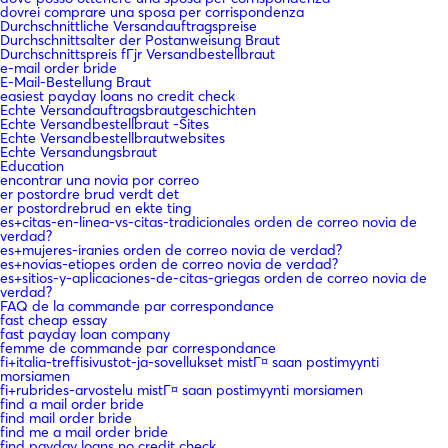
dovrei comprare una sposa per corrispondenza
Durchschnittliche Versandauftragspreise
Durchschnittsalter der Postanweisung Braut
Durchschnittspreis fГјr Versandbestellbraut
e-mail order bride
E-Mail-Bestellung Braut
easiest payday loans no credit check
Echte Versandauftragsbrautgeschichten
Echte Versandbestellbraut -Sites
Echte Versandbestellbrautwebsites
Echte Versandungsbraut
Education
encontrar una novia por correo
er postordre brud verdt det
er postordrebrud en ekte ting
es+citas-en-linea-vs-citas-tradicionales orden de correo novia de
verdad?
es+mujeres-iranies orden de correo novia de verdad?
es+novias-etiopes orden de correo novia de verdad?
es+sitios-y-aplicaciones-de-citas-griegas orden de correo novia de
verdad?
FAQ de la commande par correspondance
fast cheap essay
fast payday loan company
femme de commande par correspondance
fi+italia-treffisivustot-ja-sovellukset mistГ¤ saan postimyynti
morsiamen
fi+rubrides-arvostelu mistГ¤ saan postimyynti morsiamen
find a mail order bride
find mail order bride
find me a mail order bride
find payday loans no credit check