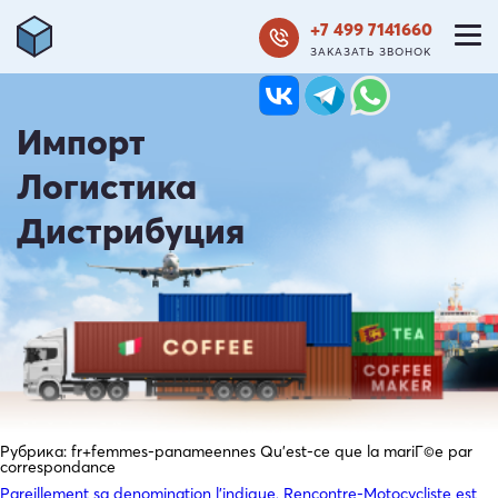
+7 499 7141660
ЗАКАЗАТЬ ЗВОНОК
Импорт
Логистика
Дистрибуция
Рубрика:
fr+femmes-panameennes Qu’est-ce que la mariГ©e par
correspondance
Pareillement sa denomination l’indique, Rencontre-Motocycliste est