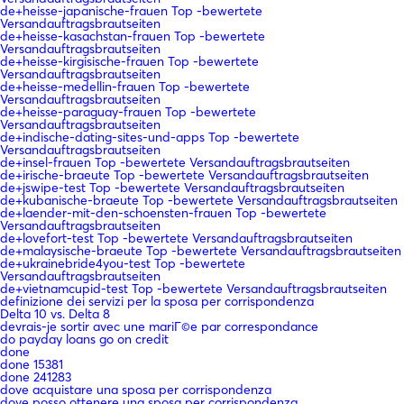
de+heisse-japanische-frauen Top -bewertete
Versandauftragsbrautseiten
de+heisse-kasachstan-frauen Top -bewertete
Versandauftragsbrautseiten
de+heisse-kirgisische-frauen Top -bewertete
Versandauftragsbrautseiten
de+heisse-medellin-frauen Top -bewertete
Versandauftragsbrautseiten
de+heisse-paraguay-frauen Top -bewertete
Versandauftragsbrautseiten
de+indische-dating-sites-und-apps Top -bewertete
Versandauftragsbrautseiten
de+insel-frauen Top -bewertete Versandauftragsbrautseiten
de+irische-braeute Top -bewertete Versandauftragsbrautseiten
de+jswipe-test Top -bewertete Versandauftragsbrautseiten
de+kubanische-braeute Top -bewertete Versandauftragsbrautseiten
de+laender-mit-den-schoensten-frauen Top -bewertete
Versandauftragsbrautseiten
de+lovefort-test Top -bewertete Versandauftragsbrautseiten
de+malaysische-braeute Top -bewertete Versandauftragsbrautseiten
de+ukrainebride4you-test Top -bewertete
Versandauftragsbrautseiten
de+vietnamcupid-test Top -bewertete Versandauftragsbrautseiten
definizione dei servizi per la sposa per corrispondenza
Delta 10 vs. Delta 8
devrais-je sortir avec une mariГ©e par correspondance
do payday loans go on credit
done
done 15381
done 241283
dove acquistare una sposa per corrispondenza
dove posso ottenere una sposa per corrispondenza