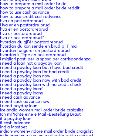
how to prepare a mail order bride
how to prepare a mail order bride reddit
how to use cash advance
how to use credit cash advance
hva en postordrebrud
Hva er en postordre brud
hva er en postordrebrud
hva er postordrebrud
hva er postordrebrud?
hvordan du gjГёr postordrebrud
hvordan du kan sende en brud pГҐ mail
hvordan fungerer en postordrebrud
hvordan kjГёpe en postordrebrud
i migliori posti per la sposa per corrispondenza
i need a loan not a payday loan
i need a payday loan but i have bad credit
i need a payday loan for bad credit
i need a payday loan now
i need a payday loan now with bad credit
i need a payday loan with no credit check
i need a payday loan?
i need a payday loans
i need cash advance
i need cash advance now
i need payday loan
icelandic-women mail order bride craigslist
Ich mГ¶chte eine e Mail -Bestellung Braut
if a payday loan
if cash advance
India Mostbet
indian-women+indore mail order bride craigslist
indian-women+jammu mail order bride craigslist