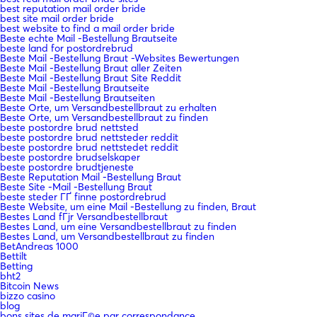
best reputation mail order bride
best site mail order bride
best website to find a mail order bride
Beste echte Mail -Bestellung Brautseite
beste land for postordrebrud
Beste Mail -Bestellung Braut -Websites Bewertungen
Beste Mail -Bestellung Braut aller Zeiten
Beste Mail -Bestellung Braut Site Reddit
Beste Mail -Bestellung Brautseite
Beste Mail -Bestellung Brautseiten
Beste Orte, um Versandbestellbraut zu erhalten
Beste Orte, um Versandbestellbraut zu finden
beste postordre brud nettsted
beste postordre brud nettsteder reddit
beste postordre brud nettstedet reddit
beste postordre brudselskaper
beste postordre brudtjeneste
Beste Reputation Mail -Bestellung Braut
Beste Site -Mail -Bestellung Braut
beste steder ГҐ finne postordrebrud
Beste Website, um eine Mail -Bestellung zu finden, Braut
Bestes Land fГјr Versandbestellbraut
Bestes Land, um eine Versandbestellbraut zu finden
Bestes Land, um Versandbestellbraut zu finden
BetAndreas 1000
Bettilt
Betting
bht2
Bitcoin News
bizzo casino
blog
bons sites de mariГ©e par correspondance