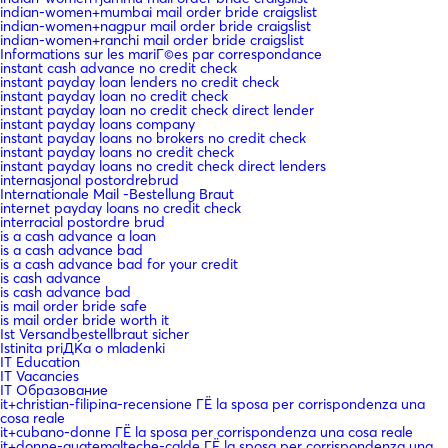
indian-women+mumbai mail order bride craigslist
indian-women+nagpur mail order bride craigslist
indian-women+ranchi mail order bride craigslist
Informations sur les mariГ©es par correspondance
instant cash advance no credit check
instant payday loan lenders no credit check
instant payday loan no credit check
instant payday loan no credit check direct lender
instant payday loans company
instant payday loans no brokers no credit check
instant payday loans no credit check
instant payday loans no credit check direct lenders
internasjonal postordrebrud
Internationale Mail -Bestellung Braut
internet payday loans no credit check
interracial postordre brud
is a cash advance a loan
is a cash advance bad
is a cash advance bad for your credit
is cash advance
is cash advance bad
is mail order bride safe
is mail order bride worth it
Ist Versandbestellbraut sicher
Istinita priДЌa o mladenki
IT Education
IT Vacancies
IT Образование
it+christian-filipina-recensione ГЁ la sposa per corrispondenza una
cosa reale
it+cubano-donne ГЁ la sposa per corrispondenza una cosa reale
it+donne-guatemalteche-calde ГЁ la sposa per corrispondenza una