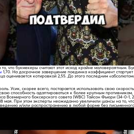
о, что букмекеры считают этот исход крайне маловероятным. Бук
ы
1,70. На досрочное завершение поединка коэффициент стартует о
нца оценивается котировкой 2,55. До этого последним «абсолютом
ль. Усик, скорее всего, постарается использовать свою скорость
вою способность адаптироваться к более крупным противникам, к
са Всемирного боксерского совета (WBC) Тайсон Фьюри (34-0-1, 
 18 мая. При этом эксперты неожиданно увеличили шансы на то, ч
зведению и/или распространению в любой форме без письменног