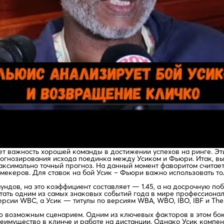
 важность хорошей команды в достижении успехов на ринге. Эт
рогнозирования исхода поединка между Усиком и Фьюри. Итак, в
аксимально точный прогноз. На данный момент фаворитом считает
мекеров. Для ставок на бой Усик – Фьюри важно использовать т
ундов, на это коэффициент составляет — 1.45, а на досрочную по
тать одним из самых знаковых событий года в мире профессионал
рсии WBC, а Усик — титулы по версиям WBA, WBO, IBO, IBF и The 
чью возможным сценарием. Одним из ключевых факторов в этом бо
реимущество в клинче и работе на дистанции. Однако Усик компе