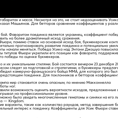
баритах и массе. Несмотря на это, не стоит недооценивать Усика
 сказал Машьянов. Для бетторов сравнение коэффициентов у раз
бой. Фаворитом поединка является украинец, коэффициент победы
авить на более драматичный исход сражения.
ьюри, помимо ставок на основной исход боя, букмекерские кон
детально прогнозировать развитие поединка и потенциально уве
ы начали меняться. Победа Усика над Энтони Джошуа повысила е
ты титулов Фьюри укрепили его позиции как фаворита, поддержив
го победы по оценке букмекеров.
но и их уникальными стилями. Бой состоится вечером 23 декабря 
есом следят за подготовкой и стратегиями, а букмекеры предлаг
бедил камеруно-французского бойца ММА, для которого это был 
 предстоящем поединке. Для поклонников и бетторов коэффициен
рампа мир становится очень опасным, по мнению Макконнелла
боты ног.
авили возможность оценить вероятности исходов, предложенные
игрывал на профессиональном уровне.
 можно было увидеть многочисленные гематомы и синяки на его л
да — Kingdom.
гие варианты, такие как количество раундов, метод завершения 
ительный интерес к поединку. Коэффициенты для Усик Фьюри став