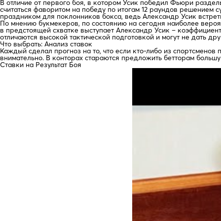
В отличие от первого боя, в котором Усик победил Фьюри раздель
считаться фаворитом на победу по итогам 12 раундов решением су
праздником для поклонников бокса, ведь Александр Усик встрет
По мнению букмекеров, по состоянию на сегодня наиболее вероя
в предстоящей схватке выступает Александр Усик – коэффициент 1
отличаются высокой тактической подготовкой и могут не дать др
Что выбрать: Анализ ставок
Каждый сделал прогноз на то, что если кто-либо из спортсменов
внимательно. В конторах стараются предложить бетторам большую
Ставки на Результат Боя