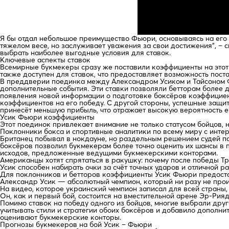
Я бы отдал небольшое преимущество Фьюри, основываясь на его га
тяжелом весе, но заслуживает уважения за свои достижения”, –
выбрать наиболее выгодные условия для ставок.
Ключевые аспекты ставок
Всемирные букмекеры сразу же поставили коэффициенты на этот 
также доступен для ставок, что предоставляет возможность пост
В преддверии поединка между Александром Усиком и Тайсоном Ф
дополнительные события. Эти ставки позволяли бетторам более 
появления новой информации о подготовке боксёров коэффициент
коэффициентов на его победу. С другой стороны, успешные защи
принесёт меньшую прибыль, что отражает высокую вероятность е
Усик Фьюри коэффициенты
Этот поединок привлекает внимание не только статусом бойцов, 
Поклонники бокса и спортивные аналитики по всему миру с интер
Британец побывал в нокдауне, но раздельным решением судей по
боксёров позволил букмекерам более точно оценить их шансы в
исходов, предложенные ведущими букмекерскими конторами.
Американцы хотят спрятаться в ракушку: почему после победы Т
Усик способен набирать очки за счёт точных ударов и отличной ра
Для поклонников и бетторов коэффициенты Усик Фьюри предост
Александр Усик — абсолютный чемпион, который ни разу не про
На видео, которое украинский чемпион записал для всей страны,
Он, как и первый бой, состоится на вместительной арене Эр-Рия
Помимо ставок на победу одного из бойцов, многие выбрали дру
учитывать стили и стратегии обоих боксёров и добавило дополн
оценивают букмекерские конторы.
Прогнозы букмекеров на бой Усик – Фьюри