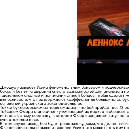
Джошуа называет Усика феноменальным боксером и подчеркивает
бокса и беттинга широкий спектр возможностей для анализа и п
тщательном анализе и понимании стилей бойцов, чтобы сделать м
выносливости, что подтверждают коэффициенты большинства бук
основании украинского законодательства.
Также букмекерские-конторы ожидают, что бой пройдет все 12 ра
Тайсоном Фьюри становится кульминацией их карьер и обещает с
интерес к этому поединку, в котором Фьюри защищает титул по ве
супертяжелом весе.
В этом случае исход боя будет решаться судьями, что делает ни
Фьюри значительно выше и тяжелее Усика, что может дать ему п