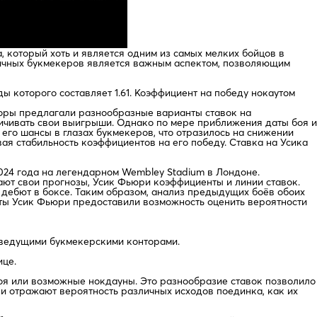
, который хоть и является одним из самых мелких бойцов в
личных букмекеров является важным аспектом, позволяющим
 которого составляет 1.61. Коэффициент на победу нокаутом
торы предлагали разнообразные варианты ставок на
личивать свои выигрыши. Однако по мере приближения даты боя и
го шансы в глазах букмекеров, что отразилось на снижении
ая стабильность коэффициентов на его победу. Ставка на Усика
2024 года на легендарном Wembley Stadium в Лондоне.
ают свои прогнозы, Усик Фьюри коэффициенты и линии ставок.
дебют в боксе. Таким образом, анализ предыдущих боёв обоих
ты Усик Фьюри предоставили возможность оценить вероятности
 ведущими букмекерскими конторами.
ице.
боя или возможные нокдауны. Это разнообразие ставок позволило
ки отражают вероятность различных исходов поединка, как их