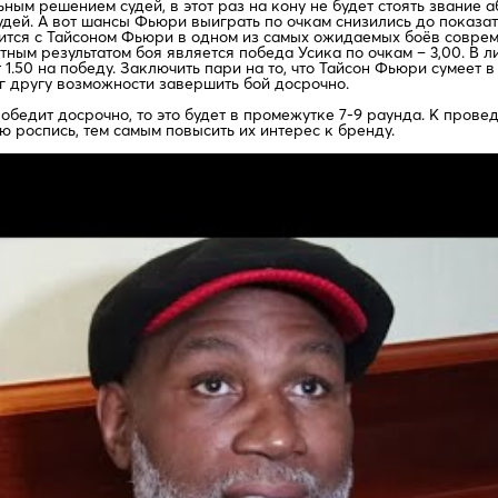
ным решением судей, в этот раз на кону не будет стоять звание 
дей. А вот шансы Фьюри выиграть по очкам снизились до показател
ится с Тайсоном Фьюри в одном из самых ожидаемых боёв соврем
тным результатом боя является победа Усика по очкам – 3,00. В
.50 на победу. Заключить пари на то, что Тайсон Фьюри сумеет в 
уг другу возможности завершить бой досрочно.
 победит досрочно, то это будет в промежутке 7-9 раунда. К про
 роспись, тем самым повысить их интерес к бренду.