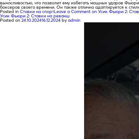
выносливостью, что позволит ему избегать мощных ударов Фьюри.
боксеров своего времени. Он также отлично адаптируется к стил
Posted in
Ставки на спорт
Leave a Comment
on Усик Фьюри 2: Ста
Усик Фьюри 2: Ставки на реванш
Posted on
24.10.2024
16.12.2024
by
admin