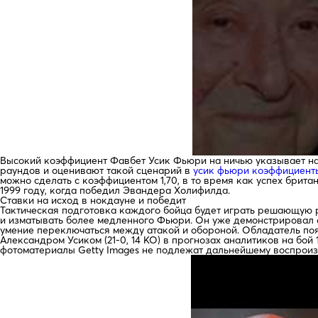
Высокий коэффициент Фавбет Усик Фьюри на ничью указывает на т
раундов и оценивают такой сценарий в
усик фьюри коэффициент
можно сделать с коэффициентом 1,70, в то время как успех брита
1999 году, когда победил Эвандера Холифилда.
Ставки на исход в нокдауне и победит
Тактическая подготовка каждого бойца будет играть решающую ро
и изматывать более медленного Фьюри. Он уже демонстрировал с
умение переключаться между атакой и обороной. Обладатель поя
Александром Усиком (21-0, 14 КО) в прогнозах аналитиков на бой
фотоматериалы Getty Images не подлежат дальнейшему воспрои