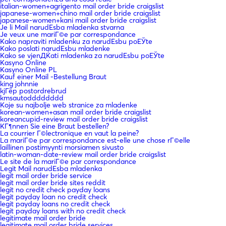
italian-women+agrigento mail order bride craigslist
japanese-women+chino mail order bride craigslist
japanese-women+kani mail order bride craigslist
Je li Mail narudЕѕba mladenka stvarna
Je veux une mariГ©e par correspondance
Kako napraviti mladenku za narudЕѕbu poЕЎte
Kako poslati narudЕѕbu mladenke
Kako se vjenДЌati mladenka za narudЕѕbu poЕЎte
Kasyno Online
Kasyno Online PL
Kauf einer Mail -Bestellung Braut
king johnnie
kjГёp postordrebrud
kmsautodddddddd
Koje su najbolje web stranice za mladenke
korean-women+asan mail order bride craigslist
koreancupid-review mail order bride craigslist
KГ¶nnen Sie eine Braut bestellen?
La courrier Г©lectronique en vaut la peine?
La mariГ©e par correspondance est-elle une chose rГ©elle
laillinen postimyynti morsiamen sivusto
latin-woman-date-review mail order bride craigslist
Le site de la mariГ©e par correspondance
Legit Mail narudЕѕba mladenka
legit mail order bride service
legit mail order bride sites reddit
legit no credit check payday loans
legit payday loan no credit check
legit payday loans no credit check
legit payday loans with no credit check
legitimate mail order bride
legitimate mail order bride services