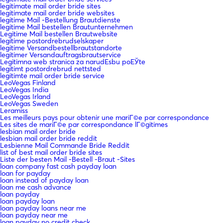
legitimate mail order bride sites
legitimate mail order bride websites
legitime Mail -Bestellung Brautdienste
legitime Mail bestellen Brautunternehmen
Legitime Mail bestellen Brautwebsite
legitime postordrebrudselskaper
legitime Versandbestellbrautstandorte
legitimer Versandauftragsbrautservice
Legitimna web stranica za narudЕѕbu poЕЎte
legitimt postordrebrud nettsted
legitimte mail order bride service
LeoVegas Finland
LeoVegas India
LeoVegas Irland
LeoVegas Sweden
Leramiss
Les meilleurs pays pour obtenir une mariГ©e par correspondance
Les sites de mariГ©e par correspondance lГ©gitimes
lesbian mail order bride
lesbian mail order bride reddit
Lesbienne Mail Commande Bride Reddit
list of best mail order bride sites
Liste der besten Mail -Bestell -Braut -Sites
loan company fast cash payday loan
loan for payday
loan instead of payday loan
loan me cash advance
loan payday
loan payday loan
loan payday loans near me
loan payday near me
loan payday no credit check