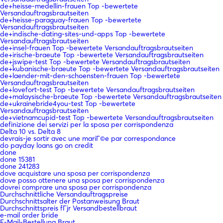
de+heisse-medellin-frauen Top -bewertete
Versandauftragsbrautseiten
de+heisse-paraguay-frauen Top -bewertete
Versandauftragsbrautseiten
de+indische-dating-sites-und-apps Top -bewertete
Versandauftragsbrautseiten
de+insel-frauen Top -bewertete Versandauftragsbrautseiten
de+irische-braeute Top -bewertete Versandauftragsbrautseiten
de+jswipe-test Top -bewertete Versandauftragsbrautseiten
de+kubanische-braeute Top -bewertete Versandauftragsbrautseiten
de+laender-mit-den-schoensten-frauen Top -bewertete
Versandauftragsbrautseiten
de+lovefort-test Top -bewertete Versandauftragsbrautseiten
de+malaysische-braeute Top -bewertete Versandauftragsbrautseiten
de+ukrainebride4you-test Top -bewertete
Versandauftragsbrautseiten
de+vietnamcupid-test Top -bewertete Versandauftragsbrautseiten
definizione dei servizi per la sposa per corrispondenza
Delta 10 vs. Delta 8
devrais-je sortir avec une mariГ©e par correspondance
do payday loans go on credit
done
done 15381
done 241283
dove acquistare una sposa per corrispondenza
dove posso ottenere una sposa per corrispondenza
dovrei comprare una sposa per corrispondenza
Durchschnittliche Versandauftragspreise
Durchschnittsalter der Postanweisung Braut
Durchschnittspreis fГјr Versandbestellbraut
e-mail order bride
E-Mail-Bestellung Braut