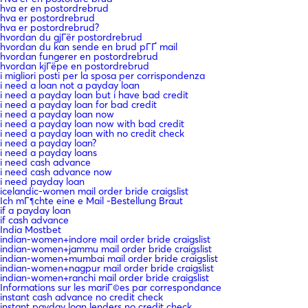
hva er en postordrebrud
hva er postordrebrud
hva er postordrebrud?
hvordan du gjГёr postordrebrud
hvordan du kan sende en brud pГҐ mail
hvordan fungerer en postordrebrud
hvordan kjГёpe en postordrebrud
i migliori posti per la sposa per corrispondenza
i need a loan not a payday loan
i need a payday loan but i have bad credit
i need a payday loan for bad credit
i need a payday loan now
i need a payday loan now with bad credit
i need a payday loan with no credit check
i need a payday loan?
i need a payday loans
i need cash advance
i need cash advance now
i need payday loan
icelandic-women mail order bride craigslist
Ich mГ¶chte eine e Mail -Bestellung Braut
if a payday loan
if cash advance
India Mostbet
indian-women+indore mail order bride craigslist
indian-women+jammu mail order bride craigslist
indian-women+mumbai mail order bride craigslist
indian-women+nagpur mail order bride craigslist
indian-women+ranchi mail order bride craigslist
Informations sur les mariГ©es par correspondance
instant cash advance no credit check
instant payday loan lenders no credit check