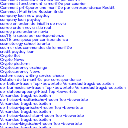
Comment fonctionnent la mariГ©e par courrier
Comment prГ©parer une mariГ©e par correspondance Reddit
Commout Mail Entre Russian Bride
company loan new payday
company loan payday
correo en orden definiciГіn de novia
correo orden novia sitio real
correo para ordenar novia
cos'ГЁ la sposa per corrispondenza
cos'ГЁ una sposa per corrispondenza
cosmetology school toronto
courrier des commandes de la mariГ©e
credit payday loan
Crypto Bot
Crypto News
Crypto platform
Cryptocurrency exchange
Cryptocurrency News
custom essay writing service cheap
Datation de la mariГ©e par correspondance
de+belize-frauen Top -bewertete Versandauftragsbrautseiten
de+burmesische-frauen Top -bewertete Versandauftragsbrautseiten
de+dateeuropeangirl-test Top -bewertete
Versandauftragsbrautseiten
de+heisse-brasilianische-frauen Top -bewertete
Versandauftragsbrautseiten
de+heisse-japanische-frauen Top -bewertete
Versandauftragsbrautseiten
de+heisse-kasachstan-frauen Top -bewertete
Versandauftragsbrautseiten
de+heisse-kirgisische-frauen Top -bewertete
Versandauftragsbrautseiten