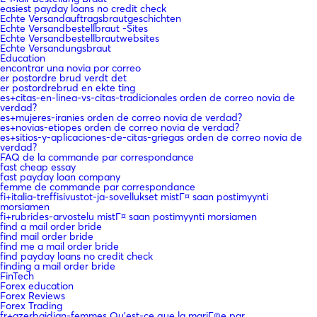
easiest payday loans no credit check
Echte Versandauftragsbrautgeschichten
Echte Versandbestellbraut -Sites
Echte Versandbestellbrautwebsites
Echte Versandungsbraut
Education
encontrar una novia por correo
er postordre brud verdt det
er postordrebrud en ekte ting
es+citas-en-linea-vs-citas-tradicionales orden de correo novia de
verdad?
es+mujeres-iranies orden de correo novia de verdad?
es+novias-etiopes orden de correo novia de verdad?
es+sitios-y-aplicaciones-de-citas-griegas orden de correo novia de
verdad?
FAQ de la commande par correspondance
fast cheap essay
fast payday loan company
femme de commande par correspondance
fi+italia-treffisivustot-ja-sovellukset mistГ¤ saan postimyynti
morsiamen
fi+rubrides-arvostelu mistГ¤ saan postimyynti morsiamen
find a mail order bride
find mail order bride
find me a mail order bride
find payday loans no credit check
finding a mail order bride
FinTech
Forex education
Forex Reviews
Forex Trading
fr+azerbaidjan-femmes Qu'est-ce que la mariГ©e par