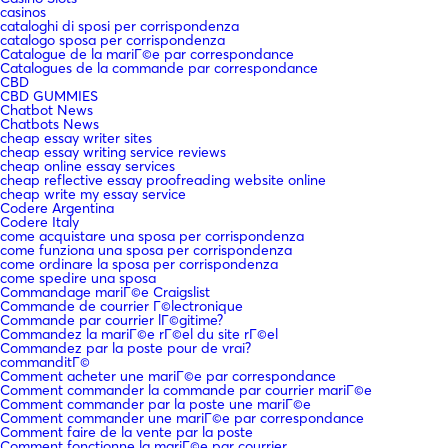
casinos
cataloghi di sposi per corrispondenza
catalogo sposa per corrispondenza
Catalogue de la mariГ©e par correspondance
Catalogues de la commande par correspondance
CBD
CBD GUMMIES
Chatbot News
Chatbots News
cheap essay writer sites
cheap essay writing service reviews
cheap online essay services
cheap reflective essay proofreading website online
cheap write my essay service
Codere Argentina
Codere Italy
come acquistare una sposa per corrispondenza
come funziona una sposa per corrispondenza
come ordinare la sposa per corrispondenza
come spedire una sposa
Commandage mariГ©e Craigslist
Commande de courrier Г©lectronique
Commande par courrier lГ©gitime?
Commandez la mariГ©e rГ©el du site rГ©el
Commandez par la poste pour de vrai?
commanditГ©
Comment acheter une mariГ©e par correspondance
Comment commander la commande par courrier mariГ©e
Comment commander par la poste une mariГ©e
Comment commander une mariГ©e par correspondance
Comment faire de la vente par la poste
Comment fonctionne la mariГ©e par courrier