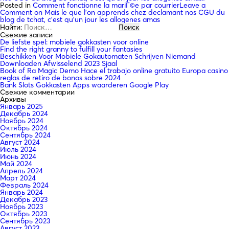
Posted in
Comment fonctionne la mariГ©e par courrier
Leave a
Comment
on Mais le que l’on apprends chez declamant nos CGU du
blog de tchat, c’est qu’un jour les allogenes amas
Найти:
Свежие записи
De liefste spel: mobiele gokkasten voor online
Find the right granny to fulfill your fantasies
Beschikken Voor Mobiele Gokautomaten Schrijven Niemand
Downloaden Afwisselend 2023 Sjaal
Book of Ra Magic Demo Hace el trabajo online gratuito Europa casino
reglas de retiro de bonos sobre 2024
Bank Slots Gokkasten Apps waarderen Google Play
Свежие комментарии
Архивы
Январь 2025
Декабрь 2024
Ноябрь 2024
Октябрь 2024
Сентябрь 2024
Август 2024
Июль 2024
Июнь 2024
Май 2024
Апрель 2024
Март 2024
Февраль 2024
Январь 2024
Декабрь 2023
Ноябрь 2023
Октябрь 2023
Сентябрь 2023
Август 2023