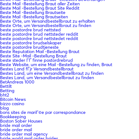
Beste Mail -Bestellung Braut aller Zeiten
Beste Mail -Bestellung Braut Site Reddit
Beste Mail -Bestellung Brautseite
Beste Mail -Bestellung Brautseiten
Beste Orte, um Versandbestellbraut zu erhalten
Beste Orte, um Versandbestellbraut zu finden
beste postordre brud nettsted
beste postordre brud nettsteder reddit
beste postordre brud nettstedet reddit
beste postordre brudselskaper
beste postordre brudtjeneste
Beste Reputation Mail -Bestellung Braut
Beste Site -Mail -Bestellung Braut
beste steder ГҐ finne postordrebrud
Beste Website, um eine Mail -Bestellung zu finden, Braut
Bestes Land fГјr Versandbestellbraut
Bestes Land, um eine Versandbestellbraut zu finden
Bestes Land, um Versandbestellbraut zu finden
BetAndreas 1000
Bettilt
Betting
bht2
Bitcoin News
bizzo casino
blog
bons sites de mariГ©e par correspondance
Bookkeeping
Boston Sober Houses
bride mail order
bride order mail
bride order mail agency
bride world mail order brides