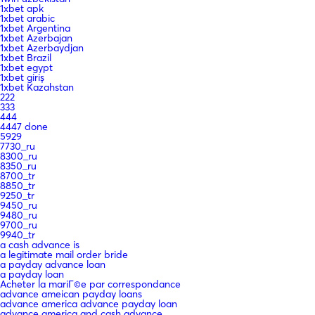
1xbet apk
1xbet arabic
1xbet Argentina
1xbet Azerbajan
1xbet Azerbaydjan
1xbet Brazil
1xbet egypt
1xbet giriş
1xbet Kazahstan
222
333
444
4447 done
5929
7730_ru
8300_ru
8350_ru
8700_tr
8850_tr
9250_tr
9450_ru
9480_ru
9700_ru
9940_tr
a cash advance is
a legitimate mail order bride
a payday advance loan
a payday loan
Acheter la mariГ©e par correspondance
advance ameican payday loans
advance america advance payday loan
advance america and cash advance