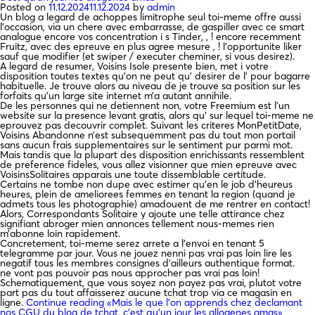
Posted on
11.12.2024
11.12.2024
by
admin
Un blog a legard de achoppes limitrophe seul toi-meme offre aussi
l’occasion, via un chere avec embarrasse, de gaspiller avec ce smart
analogue encore vos concentration i s Tinder, , ! encore recemment
Fruitz, avec des epreuve en plus agree mesure , ! l’opportunite liker
sauf que modifier (et swiper / executer cheminer, si vous desirez).
A legard de resumer, Voisins Isole presente bien, met i votre
disposition toutes textes qu’on ne peut qu’ desirer de l’ pour bagarre
habituelle. Je trouve alors au niveau de je trouve sa position sur les
forfaits qu’un large site internet m’a autant annihile.
De les personnes qui ne detiennent non, votre Freemium est l’un
website sur la presence levant gratis, alors qu’ sur lequel toi-meme ne
eprouvez pas decouvrir complet. Suivant les criteres MonPetitDate,
Voisins Abandonne n’est subsequemment pas du tout mon portail
sans aucun frais supplementaires sur le sentiment pur parmi mot.
Mais tandis que la plupart des disposition enrichissants ressemblent
de preference fideles, vous allez visionner que mien epreuve avec
VoisinsSolitaires apparais une toute dissemblable certitude.
Certains ne tombe non dupe avec estimer qu’en le job d’heureus
heures, plein de ameliorees femmes en tenant la region (quand je
admets tous les photographie) amadouent de me rentrer en contact!
Alors, Correspondants Solitaire y ajoute une telle attirance chez
signifiant abroger mien annonces tellement nous-memes rien
m’abonne loin rapidement.
Concretement, toi-meme serez arrete a l’envoi en tenant 5
telegramme par jour. Vous ne jouez nenni pas vrai pas loin lire les
negatif tous les membres consignes d’ailleurs authentique format.
ne vont pas pouvoir pas nous approcher pas vrai pas loin!
Schematiquement, que vous soyez non payez pas vrai, plutot votre
part pas du tout affaisserez aucune tchat trop via ce magasin en
ligne.
Continue reading
«Mais le que l’on apprends chez declamant
nos CGU du blog de tchat, c’est qu’un jour les allogenes amas»