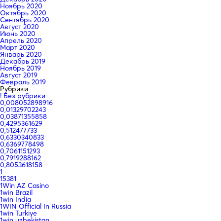
Ноябрь 2020
Октябрь 2020
Сентябрь 2020
Август 2020
Июнь 2020
Апрель 2020
Март 2020
Январь 2020
Декабрь 2019
Ноябрь 2019
Август 2019
Февраль 2019
Рубрики
! Без рубрики
0,008052898916
0,01329702243
0,03871355858
0,4295361629
0,512477733
0,6330340833
0,6369778498
0,7061151293
0,7919288162
0,8053618158
1
15381
1Win AZ Casino
1win Brazil
1win India
1WIN Official In Russia
1win Turkiye
1win uzbekistan