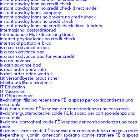
instant payday loan no credit check
instant payday loan no credit check direct lender
instant payday loans company
instant payday loans no brokers no credit check
instant payday loans no credit check
instant payday loans no credit check direct lenders
internasjonal postordrebrud
Internationale Mail -Bestellung Braut
internet payday loans no credit check
interracial postordre brud
is a cash advance a loan
is a cash advance bad
is a cash advance bad for your credit
is cash advance
is cash advance bad
is mail order bride safe
is mail order bride worth it
Ist Versandbestellbraut sicher
Istinita priДЌa o mladenki
IT Education
IT Vacancies
IT Образование
it+christian-filipina-recensione ГЁ la sposa per corrispondenza una
cosa reale
it+cubano-donne ГЁ la sposa per corrispondenza una cosa reale
it+donne-guatemalteche-calde ГЁ la sposa per corrispondenza una
cosa reale
it+donne-portoghesi-calde ГЁ la sposa per corrispondenza una cosa
reale
it+donne-serbe-calde ГЁ la sposa per corrispondenza una cosa reale
it+perche-gli-uomini-americani-sposano-donne-straniere ГЁ la sposa
per corrispondenza una cosa reale