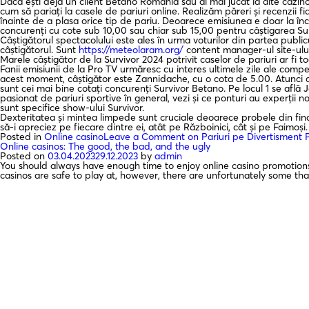
Dacă ești deja un client Betano România sau ai mai jucat la alte cazinour
cum să pariați la casele de pariuri online. Realizăm păreri și recenzii 
înainte de a plasa orice tip de pariu. Deoarece emisiunea e doar la înce
concurenți cu cote sub 10,00 sau chiar sub 15,00 pentru câștigarea Su
Câștigătorul spectacolului este ales în urma voturilor din partea publicul
câștigătorul. Sunt
https://meteolaram.org/
content manager-ul site-ului
Marele câștigător de la Survivor 2024 potrivit caselor de pariuri ar fi to
Fanii emisiunii de la Pro TV urmăresc cu interes ultimele zile ale compet
acest moment, câștigător este Zannidache, cu o cota de 5.00. Atunci câ
sunt cei mai bine cotați concurenți Survivor Betano. Pe locul 1 se află 
pasionat de pariuri sportive în general, vezi și ce ponturi au experții n
sunt specifice show-ului Survivor.
Dexteritatea și mintea limpede sunt cruciale deoarece probele din final 
să-i apreciez pe fiecare dintre ei, atât pe Războinici, cât și pe Faimoși.
Posted in
Online casino
Leave a Comment
on Pariuri pe Divertisment 
Online casinos: The good, the bad, and the ugly
Posted on
03.04.2023
29.12.2023
by
admin
You should always have enough time to enjoy online casino promotions
casinos are safe to play at, however, there are unfortunately some that