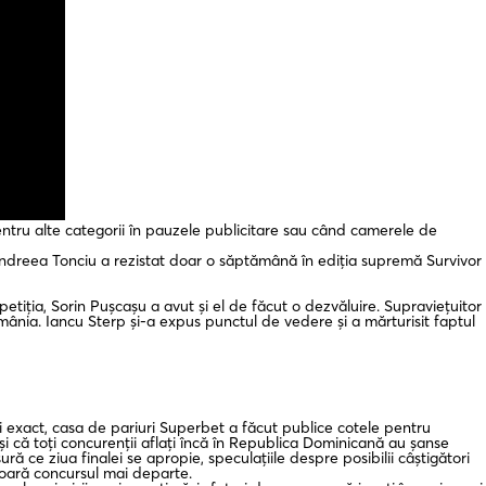
entru alte categorii în pauzele publicitare sau când camerele de
ți. Andreea Tonciu a rezistat doar o săptămână în ediția supremă Survivor
etiția, Sorin Pușcașu a avut și el de făcut o dezvăluire. Supraviețuitor
mânia. Iancu Sterp și-a expus punctul de vedere și a mărturisit faptul
i exact, casa de pariuri Superbet a făcut publice cotele pentru
i că toți concurenții aflați încă în Republica Dominicană au șanse
 ce ziua finalei se apropie, speculațiile despre posibilii câștigători
ășoară concursul mai departe.