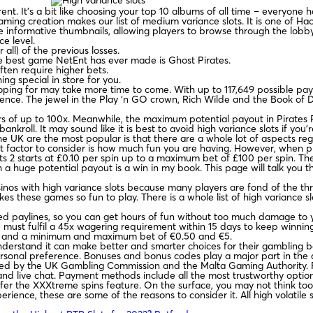
rent. It’s a bit like choosing your top 10 albums of all time – everyone 
ng creation makes our list of medium variance slots. It is one of Hacks
e informative thumbnails, allowing players to browse through the lobby 
e level.
all) of the previous losses.
 best game NetEnt has ever made is Ghost Pirates.
ften require higher bets.
ng special in store for you.
hoping for may take more time to come. With up to 117,649 possible payli
ce. The jewel in the Play ‘n GO crown, Rich Wilde and the Book of Dead
ers of up to 100x. Meanwhile, the maximum potential payout in Pirates 
bankroll. It may sound like it is best to avoid high variance slots if you
e UK are the most popular is that there are a whole lot of aspects rega
nt factor to consider is how much fun you are having. However, when 
ts 2 starts at £0.10 per spin up to a maximum bet of £100 per spin. The
th a huge potential payout is a win in my book. This page will talk you 
os with high variance slots because many players are fond of the thril
s these games so fun to play. There is a whole list of high variance slo
fixed paylines, so you can get hours of fun without too much damage to
must fulfil a 45x wagering requirement within 15 days to keep winni
ent and a minimum and maximum bet of €0.50 and €5.
nderstand it can make better and smarter choices for their gambling ba
 personal preference. Bonuses and bonus codes play a major part in the
nsed by the UK Gambling Commission and the Malta Gaming Authority. Fo
nd live chat. Payment methods include all the most trustworthy option
ffer the XXXtreme spins feature. On the surface, you may not think too 
ience, these are some of the reasons to consider it. All high volatile 