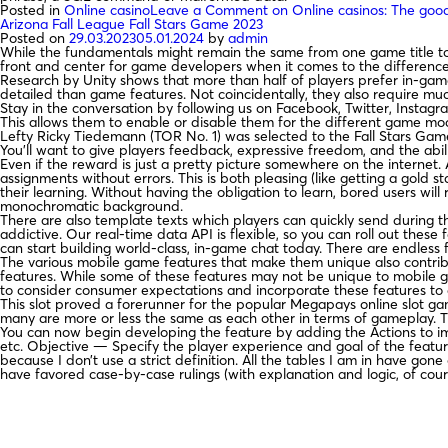
Posted in
Online casino
Leave a Comment
on Online casinos: The good
Arizona Fall League Fall Stars Game 2023
Posted on
29.03.2023
05.01.2024
by
admin
While the fundamentals might remain the same from one game title to t
front and center for game developers when it comes to the difference
Research by Unity shows that more than half of players prefer in-game 
detailed than game features. Not coincidentally, they also require mu
Stay in the conversation by following us on Facebook, Twitter, Insta
This allows them to enable or disable them for the different game mod
Lefty Ricky Tiedemann (TOR No. 1) was selected to the Fall Stars Game
You’ll want to give players feedback, expressive freedom, and the abili
Even if the reward is just a pretty picture somewhere on the internet.
assignments without errors. This is both pleasing (like getting a gold s
their learning. Without having the obligation to learn, bored users wi
monochromatic background.
There are also template texts which players can quickly send during 
addictive. Our real-time data API is flexible, so you can roll out the
can start building world-class, in-game chat today. There are endless f
The various mobile game features that make them unique also contrib
features. While some of these features may not be unique to mobile
to consider consumer expectations and incorporate these features to 
This slot proved a forerunner for the popular Megapays online slot gam
many are more or less the same as each other in terms of gameplay. Thi
You can now begin developing the feature by adding the Actions to impl
etc. Objective — Specify the player experience and goal of the feature
because I don’t use a strict definition. All the tables I am in have g
have favored case-by-case rulings (with explanation and logic, of cours