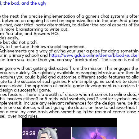
, the bad, and the ugly
he next, the precise implementation of a game’s chat system is often t
 between an ongoing hit and an expensive flash in the pan. And playe
chat, over third-party alternatives, to deliver the social aspects of t
ch more brainstorming to write out.
gram, YouTube, and Answers HQ.
es easily.
 but did not pitch.
ty to fine-tune their own social experience.
 Achievements are a way of giving your user a prize for doing something
tar in primary school) and
https://www.gclub.online/demo/blood-sucker
ll run from you faster than you can say “bankruptcy”. The screen is not
the game without getting distracted from the mission. This engages t
se features quickly. Our globally available messaging infrastructure th
eatures you could build and customise different social features to allow
ute to the success of such games. From simple game controls to stunn
 games alone, the approach of mobile game development customizes th
design a successful game.
es feature. There is a wealth of choice when it comes to online slots,
s involves either 3 or 5 reels, wild symbols, and 3 scatter symbols awa
ement it. Include any relevant references for the design here, be it ar
 in one sentence, without going into details on how to achieve that. I 
one on a case-by-case basis when something in the realm of corner-case
e), over hard rules.