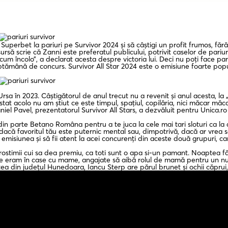
Superbet la pariuri pe Survivor 2024 și să câștigi un profit frumos, fă
ă scrie că Zanni este preferatul publicului, potrivit caselor de pariuri
m încolo”, a declarat acesta despre victoria lui. Deci nu poți face par
ptămână de concurs. Survivor All Star 2024 este o emisiune foarte popula
a în 2023. Câștigătorul de anul trecut nu a revenit și anul acesta, la „S
t acolo nu am știut ce este timpul, spațiul, copilăria, nici măcar măcar
aniel Pavel, prezentatorul Survivor All Stars, a dezvăluit pentru Unica.
n parte Betano Româna pentru a te juca la cele mai tari sloturi ca la
dacă favoritul tău este puternic mental sau, dimpotrivă, dacă ar vrea să 
 emisiunea și să fii atent la acei concurenți din aceste două grupuri, 
stimii cui sa dea premiu, ca toti sunt o apa si-un pamant. Noaptea făc
e eram în case cu mame, angajate să aibă rolul de mamă pentru un număr
uștea din județul Hunedoara, Iancu Sterp are părul brunet și ochii căpr