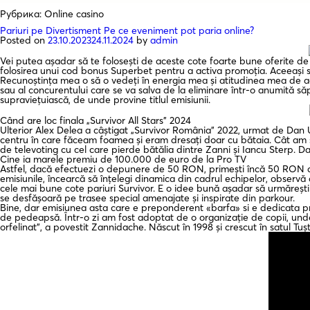
Рубрика:
Online casino
Pariuri pe Divertisment Pe ce eveniment pot paria online?
Posted on
23.10.2023
24.11.2024
by
admin
Vei putea așadar să te folosești de aceste cote foarte bune oferite de 
folosirea unui cod bonus Superbet pentru a activa promoția. Aceeași surs
Recunoștința mea o să o vedeți în energia mea și atitudinea mea de acu
sau al concurentului care se va salva de la eliminare într-o anumită să
supraviețuiască, de unde provine titlul emisiunii.
Când are loc finala „Survivor All Stars” 2024
Ulterior Alex Delea a câștigat „Survivor România” 2022, urmat de Dan Urs
centru în care făceam foamea și eram dresați doar cu bătaia. Cât am sta
de televoting cu cel care pierde bătălia dintre Zanni și Iancu Sterp. D
Cine ia marele premiu de 100.000 de euro de la Pro TV
Astfel, dacă efectuezi o depunere de 50 RON, primești încă 50 RON di
emisiunile, încearcă să înțelegi dinamica din cadrul echipelor, observă 
cele mai bune cote pariuri Survivor. E o idee bună așadar să urmărești
se desfășoară pe trasee special amenajate și inspirate din parkour.
Bine, dar emisiunea asta care e preponderent «barfa» si e dedicata pro
de pedeapsă. Într-o zi am fost adoptat de o organizație de copii, und
orfelinat”, a povestit Zannidache. Născut în 1998 și crescut în satul T