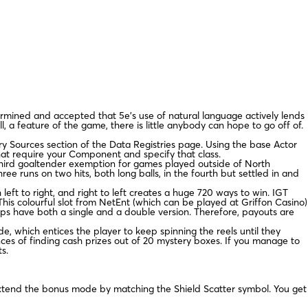
ermined and accepted that 5e’s use of natural language actively lends
, a feature of the game, there is little anybody can hope to go off of.
ry Sources section of the Data Registries page. Using the base Actor
at require your Component and specify that class.
third goaltender exemption for games played outside of North
 runs on two hits, both long balls, in the fourth but settled in and
ft to right, and right to left creates a huge 720 ways to win. IGT
his colourful slot from NetEnt (which can be played at Griffon Casino)
aps have both a single and a double version. Therefore, payouts are
de, which entices the player to keep spinning the reels until they
es of finding cash prizes out of 20 mystery boxes. If you manage to
s.
extend the bonus mode by matching the Shield Scatter symbol. You get