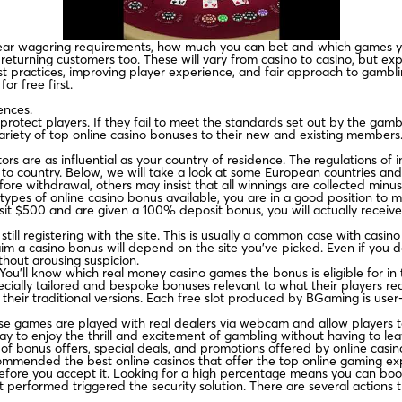
 clear wagering requirements, how much you can bet and which games y
eturning customers too. These will vary from casino to casino, but exp
t practices, improving player experience, and fair approach to gambli
or free first.
ences.
protect players. If they fail to meet the standards set out by the gambli
ch variety of top online casino bonuses to their new and existing memb
rs are as influential as your country of residence. The regulations of i
 to country. Below, we will take a look at some European countries and 
re withdrawal, others may insist that all winnings are collected minus
types of online casino bonus available, you are in a good position to
it $500 and are given a 100% deposit bonus, you will actually receive 
still registering with the site. This is usually a common case with casi
a casino bonus will depend on the site you’ve picked. Even if you don’
hout arousing suspicion.
. You’ll know which real money casino games the bonus is eligible for in 
ecially tailored and bespoke bonuses relevant to what their players req
n their traditional versions. Each free slot produced by BGaming is use
ese games are played with real dealers via webcam and allow players to
ay to enjoy the thrill and excitement of gambling without having to l
f bonus offers, special deals, and promotions offered by online casin
commended the best online casinos that offer the top online gaming exp
s before you accept it. Looking for a high percentage means you can bo
ust performed triggered the security solution. There are several actions 