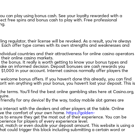
ou can play using bonus cash. See your loyalty rewarded with a
ect free spins and bonus cash to play with. Free professional
ng.
ng regulator, their license will be revoked. As a result, you’re always
ers. Each offer type comes with its own strengths and weaknesses and
ndividual countries and their attractiveness for online casino operators
their online casino markets.
 the bonus. It really is worth getting to know your bonus types and
 make an informed decision. Deposit bonuses are cash rewards you
$1,000 in your account. Internet casinos normally offer players the
no welcome bonus offers. If you haven’t done this already, you can find
t win anything with your bonus, you haven’t lost your deposit. This is
the terms. You’ll find the best online gambling sites here at Casino.org,
uire.
r-friendly for any device! By the way, today mobile slot games are
 interact with the dealers and other players at the table. Online
eave the comfort of your own home.
https://golden-
os to ensure they get the most out of their experience. You can be
erience for players of every experience level.
ost, match or even double your deposit amount. This website is using a
that could trigger this block including submitting a certain word or