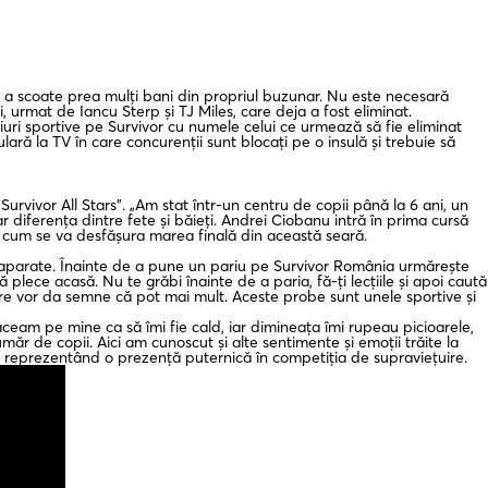
ră a scoate prea mulți bani din propriul buzunar. Nu este necesară
, urmat de Iancu Sterp și TJ Miles, care deja a fost eliminat.
iuri sportive pe Survivor cu numele celui ce urmează să fie eliminat
ră la TV în care concurenții sunt blocați pe o insulă și trebuie să
urvivor All Stars”. „Am stat într-un centru de copii până la 6 ani, un
 diferența dintre fete și băieți. Andrei Ciobanu intră în prima cursă
ro cum se va desfășura marea finală din această seară.
 aparate. Înainte de a pune un pariu pe Survivor România urmărește
plece acasă. Nu te grăbi înainte de a paria, fă-ți lecțiile și apoi caută
care vor da semne că pot mai mult. Aceste probe sunt unele sportive și
eam pe mine ca să îmi fie cald, iar dimineața îmi rupeau picioarele,
 de copii. Aici am cunoscut și alte sentimente și emoții trăite la
ui, reprezentând o prezență puternică în competiția de supraviețuire.