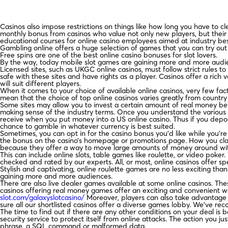
Casinos also impose restrictions on things like how long you have to
monthly bonus from casinos who value not only new players, but their r
educational courses for online casino employees aimed at industry bes
Gambling online offers a huge selection of games that you can try out f
Free spins are one of the best online casino bonuses for slot lovers.
By the way, today mobile slot games are gaining more and more audi
Licensed sites, such as UKGC online casinos, must follow strict rules to 
safe with these sites and have rights as a player. Casinos offer a ri
will suit different players.
When it comes to your choice of available online casinos, very few facto
mean that the choice of top online casinos varies greatly from country
Some sites may allow you to invest a certain amount of real money befo
making sense of the industry terms. Once you understand the various 
receive when you put money into a US online casino. Thus if you depos
chance to gamble in whatever currency is best suited.
Sometimes, you can opt in for the casino bonus you’d like while you’re 
the bonus on the casino’s homepage or promotions page. How you claim 
because they offer a way to move large amounts of money around wit
This can include online slots, table games like roulette, or video poker
checked and rated by our experts. All, or most, online casinos offer sp
Stylish and captivating, online roulette games are no less exciting tha
gaining more and more audiences.
There are also live dealer games available at some online casinos. Th
casinos offering real money games offer an exciting and convenient w
slot.com/galaxyslotcasino/
Moreover, players can also take advantage o
sure all our shortlisted casinos offer a diverse games lobby. We’ve re
The time to find out if there are any other conditions on your deal i
security service to protect itself from online attacks. The action you j
phrase, a SQL command or malformed data.