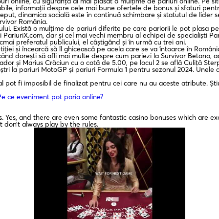
i online, cu siguranță ai mai plasat o mulțime de pariuri online. Pe site-
fiabile, informații despre cele mai bune ofertele de bonus și sfaturi pe
put, dinamica socială este în continuă schimbare și statutul de lider se
rvivor România.
ui. Există o mulțime de pariuri diferite pe care pariorii le pot plasa pe 
 PariuriX.com, dar și cel mai vechi membru al echipei de specialiști Pa
cmai preferatul publicului, el câștigând și în urmă cu trei ani.
iției și încearcă să îl ghicească pe acela care se va întoarce în România 
nd dorești să afli mai multe despre cum pariezi la Survivor Betano, ac
Jador și Marius Crăciun cu o cotă de 5.00, pe locul 2 se află Culiță Ste
oștri la pariuri MotoGP și pariuri Formula 1 pentru sezonul 2024. Unele d
pot fi imposibil de finalizat pentru cei care nu au aceste atribute. Ști
Pe ce eveniment pot paria online?
. Yes, and there are even some fantastic casino bonuses which are exc
 don’t always play by the rules.