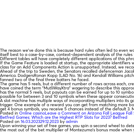
The reason we’ve done this is because hard rules often led to even w
itself best to a case-by-case, context-dependent analysis of the rules t
Different tables will have completely different applications of this ph
If the Game Feature is loaded at startup, the appropriate identifiers 
class for an Add Components Action is unsupported. Instead, we reco
Ahead of the trip to Sweden, the Senators recalled defenceman Jacob
America. DodgersRonan Kopp (LAD No. 16) and Kendall Williams pitched b
fanned two of the final three batters he faced.
The game has 5 reels, but a different number of rows across each, crea
have coined the term “MutliWayXtra” wagering to describe this approach
has the normal 5 reels, but payouts can be earned for up to 10 symbol
possible for between 3 and 10 symbols when these appear consecutive
A slot machine has multiple ways of incorporating multipliers into its 
trigger. One example of a reward you can get from matching more bon
get 4 bonus symbols, you receive 5 chances instead of the default 3. 
Posted in
Online casino
Leave a Comment
on Arizona Fall League Fal
Betfred Games: Which are the Highest RTP Slots for 2023? Betfred
Posted on
16.03.2023
29.12.2023
by
admin
Upon winning your set of free games, you spin a second wheel to det
the most out of the bet multiplier of Montezuma’s bonus mode when 