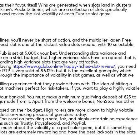
has their favourites!! Wins are generated when slots land in clusters
aw’s Pocketz Series, which are a collection of slots specifically
and review the slot volatility of each Funrize slot game.
nes, you’ll never be short of action, and the multiplier-laden Free
 slot is one of the slickest video slots around, with 10 selectable
Pub is set at 5,000x your bet. Understanding slots variance and
’re on a strict budget, but higher variance slots have an appeal that is
rding high variance slots that are very attractive.
playing
https://www.gclub.online/happy-riches-slot-review/
, you need
 RTP is very solid at 96.13% but it is the excellent gameplay which
through the importance of volatility in slot games, as well as what we
ling experience that they provide them with. The idea of hitting a
t machines perfect for risk-takers. If you want to play a highly volatile
 your bankroll. You must make a minimum qualifying deposit of €25 to
ngs made from it. Apart from the welcome bonus, NonStop has other
sed on their budget. High rollers are more drawn to highly volatile
 decision-making process of gamblers today.
cussed on providing a safe, fair, and highly entertaining experience
s such as Trustly, Paysafecard, and PayPal.
much about the volatility of a particular game, but it is something
slots are extremely rewarding and have the best jackpots in the slots