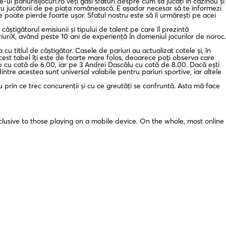
ul pariurisijocuri.ro veți găsi sfaturi despre cum să jucați în cazinou și
ntru jucătorii de pe piața românească. E așadar necesar să te informezi
 poate pierde foarte ușor. Sfatul nostru este să îi urmărești pe acei
câștigătorul emisiunii și tipului de talent pe care îl prezintă
riuriX, având peste 10 ani de experiență în domeniul jocurilor de noroc.
cu titlul de câștigător. Casele de pariuri au actualizat cotele și, în
est tabel îți este de foarte mare folos, deoarece poți observa care
rp cu cotă de 6.00, iar pe 3 Andrei Dascălu cu cotă de 8.00. Dacă ești
intre acestea sunt universal valabile pentru pariuri sportive, iar altele
u prin ce trec concurenții și cu ce greutăți se confruntă. Asta mă face
lusive to those playing on a mobile device. On the whole, most online