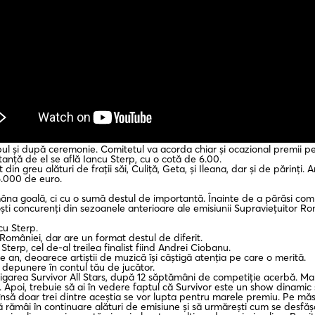
mpul și după ceremonie. Comitetul va acorda chiar și ocazional premii p
stanță de el se află Iancu Sterp, cu o cotă de 6.00.
t din greu alături de frații săi, Culiță, Geta, și Ileana, dar și de părin
 6.000 de euro.
 mâna goală, ci cu o sumă destul de importantă. Înainte de a părăsi comp
ști concurenți din sezoanele anterioare ale emisiunii Supraviețuitor Ro
cu Sterp.
omâniei, dar are un format destul de diferit.
Sterp, cel de-al treilea finalist fiind Andrei Ciobanu.
 an, deoarece artiștii de muzică își câștigă atenția pe care o merită.
 depunere în contul tău de jucător.
tigarea Survivor All Stars, după 12 săptămâni de competiție acerbă. Ma
Apoi, trebuie să ai în vedere faptul că Survivor este un show dinamic ș
să doar trei dintre aceștia se vor lupta pentru marele premiu. Pe măsură
 să rămâi în continuare alături de emisiune și să urmărești cum se desf