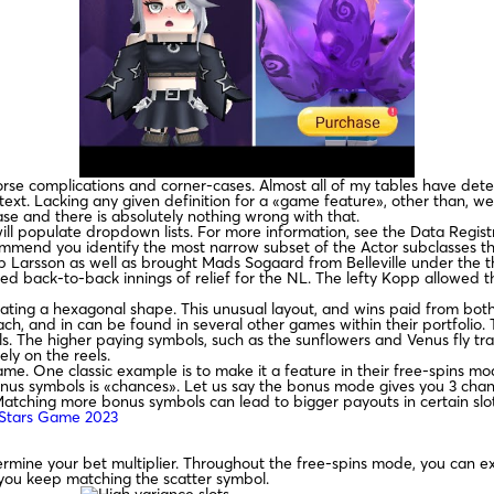
orse complications and corner-cases. Almost all of my tables have det
ext. Lacking any given definition for a «game feature», other than, well
rase and there is absolutely nothing wrong with that.
will populate dropdown lists. For more information, see the Data Regist
mmend you identify the most narrow subset of the Actor subclasses th
 Larsson as well as brought Mads Sogaard from Belleville under the 
ack-to-back innings of relief for the NL. The lefty Kopp allowed three
ting a hexagonal shape. This unusual layout, and wins paid from both le
, and in can be found in several other games within their portfolio. T
s. The higher paying symbols, such as the sunflowers and Venus fly tr
ly on the reels.
game. One classic example is to make it a feature in their free-spins mo
us symbols is «chances». Let us say the bonus mode gives you 3 chanc
Matching more bonus symbols can lead to bigger payouts in certain slot
l Stars Game 2023
ermine your bet multiplier. Throughout the free-spins mode, you can 
you keep matching the scatter symbol.