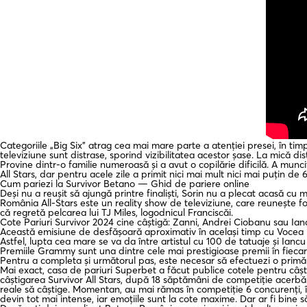
Categoriile „Big Six” atrag cea mai mare parte a atenției presei, în ti
televiziune sunt distrase, sporind vizibilitatea acestor șase. La mică di
Provine dintr-o familie numeroasă și a avut o copilărie dificilă. A munci
All Stars, dar pentru acele zile a primit nici mai mult nici mai puțin de
Cum pariezi la Survivor Betano — Ghid de pariere online
Deși nu a reușit să ajungă printre finaliști, Sorin nu a plecat acasă cu
România All-Stars este un reality show de televiziune, care reunește fo
că regretă pelcarea lui TJ Miles, logodnicul Franciscăi.
Cote Pariuri Survivor 2024 cine câștigă: Zanni, Andrei Ciobanu sau Ian
Această emisiune de desfășoară aproximativ în același timp cu Vocea R
Astfel, lupta cea mare se va da între artistul cu 100 de tatuaje și Iancu 
Premiile Grammy sunt una dintre cele mai prestigioase premii în fiecare
Pentru a completa și următorul pas, este necesar să efectuezi o primă
Mai exact, casa de pariuri Superbet a făcut publice cotele pentru câș
câștigarea Survivor All Stars, după 18 săptămâni de competiție acerbă. 
reale să câștige. Momentan, au mai rămas în competiție 6 concurenți, în
devin tot mai intense, iar emoțiile sunt la cote maxime. Dar ar fi bine