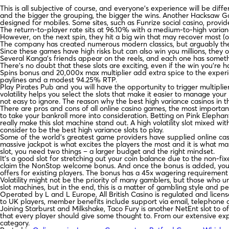
This is all subjective of course, and everyone’s experience will be diffe
and the bigger the grouping, the bigger the wins. Another Hacksaw Gami
designed for mobiles. Some sites, such as Funrize social casino, provid
The return-to-player rate sits at 96.10% with a medium-to-high varianc
However, on the next spin, they hit a big win that may recover most (or 
The company has created numerous modern classics, but arguably the
Since these games have high risks but can also win you millions, they o
Several Kanga’s friends appear on the reels, and each one has somethi
There’s no doubt that these slots are exciting, even if the win you’re 
Spins bonus and 20,000x max multiplier add extra spice to the experien
paylines and a modest 94.25% RTP.
Play Pirates Pub and you will have the opportunity to trigger multipli
volatility helps you select the slots that make it easier to manage your 
not easy to ignore. The reason why the best high variance casinos in th
There are pros and cons of all online casino games, the most importa
to take your bankroll more into consideration. Betting on Pink Elephan
really make this slot machine stand out. A high volatility slot mixed wi
consider to be the best high variance slots to play.
Some of the world’s greatest game providers have supplied online casin
massive jackpot is what excites the players the most and it is what make
slot, you need two things – a larger budget and the right mindset.
It’s a good slot for stretching out your coin balance due to the non-
claim the NonStop welcome bonus. And once the bonus is added, you 
offers for existing players. The bonus has a 45x wagering requirem
Volatility might not be the priority of many gamblers, but those who u
slot machines, but in the end, this is a matter of gambling style and
Operated by L and L Europe, All British Casino is regulated and lice
to UK players, member benefits include support via email, telephone a
Joining Starburst and Milkshake, Taco Fury is another NetEnt slot to o
that every player should give some thought to. From our extensive exper
category.