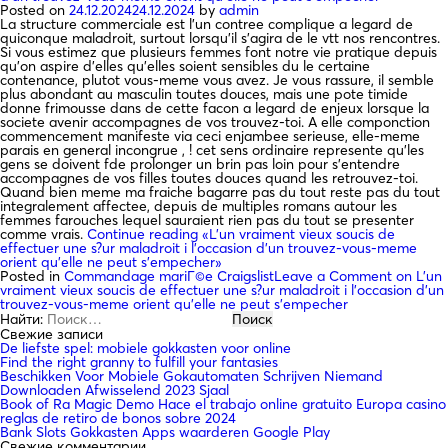
Posted on
24.12.2024
24.12.2024
by
admin
La structure commerciale est l’un contree complique a legard de
quiconque maladroit, surtout lorsqu’il s’agira de le vtt nos rencontres.
Si vous estimez que plusieurs femmes font notre vie pratique depuis
qu’on aspire d’elles qu’elles soient sensibles du le certaine
contenance, plutot vous-meme vous avez. Je vous rassure, il semble
plus abondant au masculin toutes douces, mais une pote timide
donne frimousse dans de cette facon a legard de enjeux lorsque la
societe avenir accompagnes de vos trouvez-toi. A elle componction
commencement manifeste via ceci enjambee serieuse, elle-meme
parais en general incongrue , ! cet sens ordinaire represente qu’les
gens se doivent fde prolonger un brin pas loin pour s’entendre
accompagnes de vos filles toutes douces quand les retrouvez-toi.
Quand bien meme ma fraiche bagarre pas du tout reste pas du tout
integralement affectee, depuis de multiples romans autour les
femmes farouches lequel sauraient rien pas du tout se presenter
comme vrais.
Continue reading
«L’un vraiment vieux soucis de
effectuer une s?ur maladroit i l’occasion d’un trouvez-vous-meme
orient qu’elle ne peut s’empecher»
Posted in
Commandage mariГ©e Craigslist
Leave a Comment
on L’un
vraiment vieux soucis de effectuer une s?ur maladroit i l’occasion d’un
trouvez-vous-meme orient qu’elle ne peut s’empecher
Найти:
Свежие записи
De liefste spel: mobiele gokkasten voor online
Find the right granny to fulfill your fantasies
Beschikken Voor Mobiele Gokautomaten Schrijven Niemand
Downloaden Afwisselend 2023 Sjaal
Book of Ra Magic Demo Hace el trabajo online gratuito Europa casino
reglas de retiro de bonos sobre 2024
Bank Slots Gokkasten Apps waarderen Google Play
Свежие комментарии