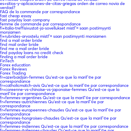
es+sitios-y-aplicaciones-de-citas-griegas orden de correo novia de
verdad?
FAQ de la commande par correspondance
fast cheap essay
fast payday loan company
femme de commande par correspondance
fi+italia-treffisivustot-ja-sovellukset mistГ¤ saan postimyynti
morsiamen
fi+rubrides-arvostelu mistГ¤ saan postimyynti morsiamen
find a mail order bride
find mail order bride
find me a mail order bride
find payday loans no credit check
finding a mail order bride
FinTech
Forex education
Forex Reviews
Forex Trading
fr+azerbaidjan-femmes Qu'est-ce que la mariГ©e par
correspondance
fr+catholicmatch-avis Qu'est-ce que la mariГ©e par correspondance
fr+coreenne-vs-chinoise-vs-japonaise-femmes Qu'est-ce que la
mariГ©e par correspondance
fr+femmes-argentines Qu'est-ce que la mariГ©e par correspondance
fr+femmes-autrichiennes Qu'est-ce que la mariГ©e par
correspondance
fr+femmes-europeennes-chaudes Qu'est-ce que la mariГ©e par
correspondance
fr+femmes-hongroises-chaudes Qu'est-ce que la mariГ©e par
correspondance
fr+femmes-indiennes Qu'est-ce que la mariГ©e par correspondance
fr+femmes-italiennes-chaudes Qu'est-ce que la mariГ©e par