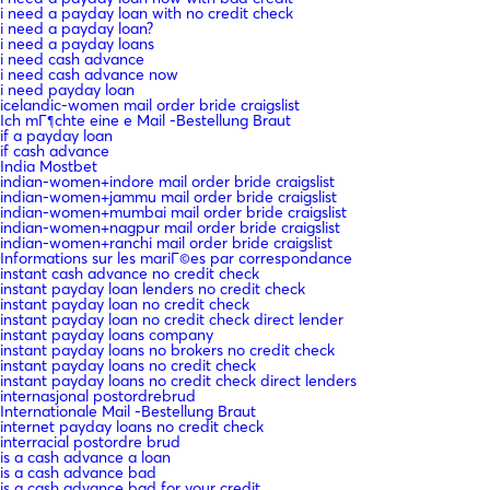
i need a payday loan with no credit check
i need a payday loan?
i need a payday loans
i need cash advance
i need cash advance now
i need payday loan
icelandic-women mail order bride craigslist
Ich mГ¶chte eine e Mail -Bestellung Braut
if a payday loan
if cash advance
India Mostbet
indian-women+indore mail order bride craigslist
indian-women+jammu mail order bride craigslist
indian-women+mumbai mail order bride craigslist
indian-women+nagpur mail order bride craigslist
indian-women+ranchi mail order bride craigslist
Informations sur les mariГ©es par correspondance
instant cash advance no credit check
instant payday loan lenders no credit check
instant payday loan no credit check
instant payday loan no credit check direct lender
instant payday loans company
instant payday loans no brokers no credit check
instant payday loans no credit check
instant payday loans no credit check direct lenders
internasjonal postordrebrud
Internationale Mail -Bestellung Braut
internet payday loans no credit check
interracial postordre brud
is a cash advance a loan
is a cash advance bad
is a cash advance bad for your credit