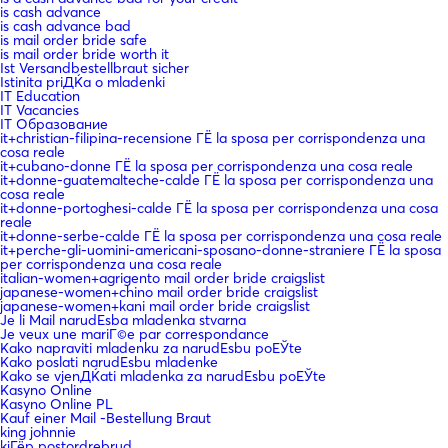
is cash advance
is cash advance bad
is mail order bride safe
is mail order bride worth it
Ist Versandbestellbraut sicher
Istinita priДЌa o mladenki
IT Education
IT Vacancies
IT Образование
it+christian-filipina-recensione ГЁ la sposa per corrispondenza una
cosa reale
it+cubano-donne ГЁ la sposa per corrispondenza una cosa reale
it+donne-guatemalteche-calde ГЁ la sposa per corrispondenza una
cosa reale
it+donne-portoghesi-calde ГЁ la sposa per corrispondenza una cosa
reale
it+donne-serbe-calde ГЁ la sposa per corrispondenza una cosa reale
it+perche-gli-uomini-americani-sposano-donne-straniere ГЁ la sposa
per corrispondenza una cosa reale
italian-women+agrigento mail order bride craigslist
japanese-women+chino mail order bride craigslist
japanese-women+kani mail order bride craigslist
Je li Mail narudЕѕba mladenka stvarna
Je veux une mariГ©e par correspondance
Kako napraviti mladenku za narudЕѕbu poЕЎte
Kako poslati narudЕѕbu mladenke
Kako se vjenДЌati mladenka za narudЕѕbu poЕЎte
Kasyno Online
Kasyno Online PL
Kauf einer Mail -Bestellung Braut
king johnnie
kjГёp postordrebrud