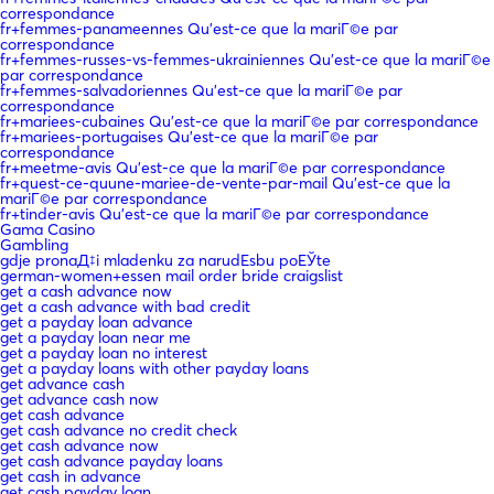
correspondance
fr+femmes-panameennes Qu'est-ce que la mariГ©e par
correspondance
fr+femmes-russes-vs-femmes-ukrainiennes Qu'est-ce que la mariГ©e
par correspondance
fr+femmes-salvadoriennes Qu'est-ce que la mariГ©e par
correspondance
fr+mariees-cubaines Qu'est-ce que la mariГ©e par correspondance
fr+mariees-portugaises Qu'est-ce que la mariГ©e par
correspondance
fr+meetme-avis Qu'est-ce que la mariГ©e par correspondance
fr+quest-ce-quune-mariee-de-vente-par-mail Qu'est-ce que la
mariГ©e par correspondance
fr+tinder-avis Qu'est-ce que la mariГ©e par correspondance
Gama Casino
Gambling
gdje pronaД‡i mladenku za narudЕѕbu poЕЎte
german-women+essen mail order bride craigslist
get a cash advance now
get a cash advance with bad credit
get a payday loan advance
get a payday loan near me
get a payday loan no interest
get a payday loans with other payday loans
get advance cash
get advance cash now
get cash advance
get cash advance no credit check
get cash advance now
get cash advance payday loans
get cash in advance
get cash payday loan