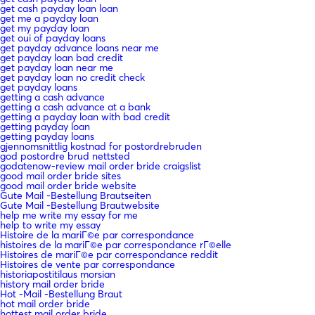
get cash payday loan loan
get me a payday loan
get my payday loan
get oui of payday loans
get payday advance loans near me
get payday loan bad credit
get payday loan near me
get payday loan no credit check
get payday loans
getting a cash advance
getting a cash advance at a bank
getting a payday loan with bad credit
getting payday loan
getting payday loans
gjennomsnittlig kostnad for postordrebruden
god postordre brud nettsted
godatenow-review mail order bride craigslist
good mail order bride sites
good mail order bride website
Gute Mail -Bestellung Brautseiten
Gute Mail -Bestellung Brautwebsite
help me write my essay for me
help to write my essay
Histoire de la mariГ©e par correspondance
histoires de la mariГ©e par correspondance rГ©elle
Histoires de mariГ©e par correspondance reddit
Histoires de vente par correspondance
historiapostitilaus morsian
history mail order bride
Hot -Mail -Bestellung Braut
hot mail order bride
hottest mail order bride