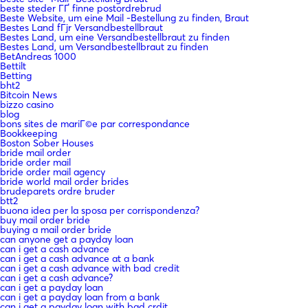
beste steder ГҐ finne postordrebrud
Beste Website, um eine Mail -Bestellung zu finden, Braut
Bestes Land fГјr Versandbestellbraut
Bestes Land, um eine Versandbestellbraut zu finden
Bestes Land, um Versandbestellbraut zu finden
BetAndreas 1000
Bettilt
Betting
bht2
Bitcoin News
bizzo casino
blog
bons sites de mariГ©e par correspondance
Bookkeeping
Boston Sober Houses
bride mail order
bride order mail
bride order mail agency
bride world mail order brides
brudeparets ordre bruder
btt2
buona idea per la sposa per corrispondenza?
buy mail order bride
buying a mail order bride
can anyone get a payday loan
can i get a cash advance
can i get a cash advance at a bank
can i get a cash advance with bad credit
can i get a cash advance?
can i get a payday loan
can i get a payday loan from a bank
can i get a payday loan with bad crdit