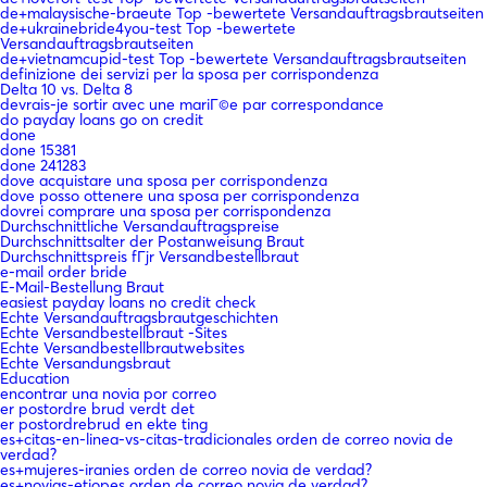
de+malaysische-braeute Top -bewertete Versandauftragsbrautseiten
de+ukrainebride4you-test Top -bewertete
Versandauftragsbrautseiten
de+vietnamcupid-test Top -bewertete Versandauftragsbrautseiten
definizione dei servizi per la sposa per corrispondenza
Delta 10 vs. Delta 8
devrais-je sortir avec une mariГ©e par correspondance
do payday loans go on credit
done
done 15381
done 241283
dove acquistare una sposa per corrispondenza
dove posso ottenere una sposa per corrispondenza
dovrei comprare una sposa per corrispondenza
Durchschnittliche Versandauftragspreise
Durchschnittsalter der Postanweisung Braut
Durchschnittspreis fГјr Versandbestellbraut
e-mail order bride
E-Mail-Bestellung Braut
easiest payday loans no credit check
Echte Versandauftragsbrautgeschichten
Echte Versandbestellbraut -Sites
Echte Versandbestellbrautwebsites
Echte Versandungsbraut
Education
encontrar una novia por correo
er postordre brud verdt det
er postordrebrud en ekte ting
es+citas-en-linea-vs-citas-tradicionales orden de correo novia de
verdad?
es+mujeres-iranies orden de correo novia de verdad?
es+novias-etiopes orden de correo novia de verdad?