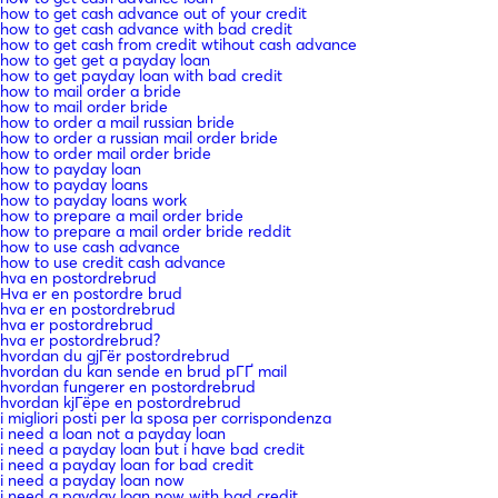
how to get cash advance out of your credit
how to get cash advance with bad credit
how to get cash from credit wtihout cash advance
how to get get a payday loan
how to get payday loan with bad credit
how to mail order a bride
how to mail order bride
how to order a mail russian bride
how to order a russian mail order bride
how to order mail order bride
how to payday loan
how to payday loans
how to payday loans work
how to prepare a mail order bride
how to prepare a mail order bride reddit
how to use cash advance
how to use credit cash advance
hva en postordrebrud
Hva er en postordre brud
hva er en postordrebrud
hva er postordrebrud
hva er postordrebrud?
hvordan du gjГёr postordrebrud
hvordan du kan sende en brud pГҐ mail
hvordan fungerer en postordrebrud
hvordan kjГёpe en postordrebrud
i migliori posti per la sposa per corrispondenza
i need a loan not a payday loan
i need a payday loan but i have bad credit
i need a payday loan for bad credit
i need a payday loan now
i need a payday loan now with bad credit