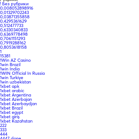
! Без рубрики
0,008052898916
0,01329702243
0,03871355858
0,4295361629
0,512477733
0,6330340833
0,6369778498
0,7061151293
0,7919288162
0,8053618158
1
15381
1Win AZ Casino
1win Brazil
1win India
1WIN Official In Russia
1win Turkiye
1win uzbekistan
1xbet apk
1xbet arabic
1xbet Argentina
1xbet Azerbajan
1xbet Azerbaydjan
1xbet Brazil
1xbet egypt
1xbet giriş
1xbet Kazahstan
222
333
444
4447 done