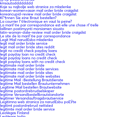
kmsautodddddddd
Koje su najbolje web stranice za mladenke
korean-women+asan mail order bride craigslist
koreancupid-review mail order bride craigslist
KГ¶nnen Sie eine Braut bestellen?
La courrier Г©lectronique en vaut la peine?
La mariГ©e par correspondance est-elle une chose rГ©elle
laillinen postimyynti morsiamen sivusto
latin-woman-date-review mail order bride craigslist
Le site de la mariГ©e par correspondance
Legit Mail narudЕѕba mladenka
legit mail order bride service
legit mail order bride sites reddit
legit no credit check payday loans
legit payday loan no credit check
legit payday loans no credit check
legit payday loans with no credit check
legitimate mail order bride
legitimate mail order bride services
legitimate mail order bride sites
legitimate mail order bride websites
legitime Mail -Bestellung Brautdienste
legitime Mail bestellen Brautunternehmen
Legitime Mail bestellen Brautwebsite
legitime postordrebrudselskaper
legitime Versandbestellbrautstandorte
legitimer Versandauftragsbrautservice
Legitimna web stranica za narudЕѕbu poЕЎte
legitimt postordrebrud nettsted
legitimte mail order bride service
LeoVegas Finland
LeoVegas India