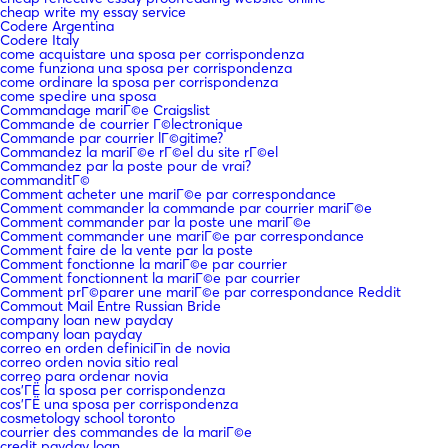
cheap write my essay service
Codere Argentina
Codere Italy
come acquistare una sposa per corrispondenza
come funziona una sposa per corrispondenza
come ordinare la sposa per corrispondenza
come spedire una sposa
Commandage mariГ©e Craigslist
Commande de courrier Г©lectronique
Commande par courrier lГ©gitime?
Commandez la mariГ©e rГ©el du site rГ©el
Commandez par la poste pour de vrai?
commanditГ©
Comment acheter une mariГ©e par correspondance
Comment commander la commande par courrier mariГ©e
Comment commander par la poste une mariГ©e
Comment commander une mariГ©e par correspondance
Comment faire de la vente par la poste
Comment fonctionne la mariГ©e par courrier
Comment fonctionnent la mariГ©e par courrier
Comment prГ©parer une mariГ©e par correspondance Reddit
Commout Mail Entre Russian Bride
company loan new payday
company loan payday
correo en orden definiciГіn de novia
correo orden novia sitio real
correo para ordenar novia
cos'ГЁ la sposa per corrispondenza
cos'ГЁ una sposa per corrispondenza
cosmetology school toronto
courrier des commandes de la mariГ©e
credit payday loan