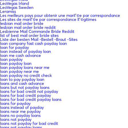
LeoVegas Irland
LeoVegas Sweden
Leramiss
Les meilleurs pays pour obtenir une mariГ©e par correspondance
Les sites de mariГ©e par correspondance lГ©gitimes
lesbian mail order bride
lesbian mail order bride reddit
Lesbienne Mail Commande Bride Reddit
list of best mail order bride sites
Liste der besten Mail -Bestell -Braut -Sites
loan company fast cash payday loan
loan for payday
loan instead of payday loan
loan me cash advance
loan payday
loan payday loan
loan payday loans near me
loan payday near me
loan payday no credit check
loan to pay payday loan
loans and cash advance
loans but not payday loans
loans for bad credit not payday
loans for bad credit payday
loans for bad credit payday loans
loans for payday
loans instead of payday
loans near me payday
loans no payday loans
loans not payday
loans not payday for bad credit
loans not payday loans