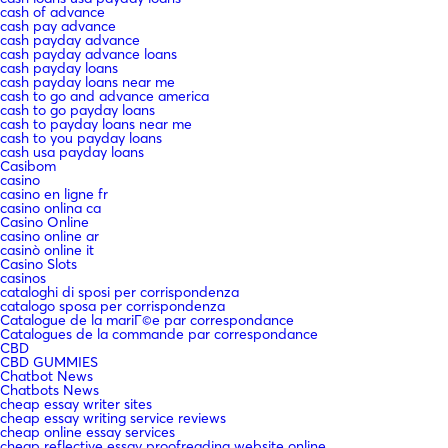
cash of advance
cash pay advance
cash payday advance
cash payday advance loans
cash payday loans
cash payday loans near me
cash to go and advance america
cash to go payday loans
cash to payday loans near me
cash to you payday loans
cash usa payday loans
Casibom
casino
casino en ligne fr
casino onlina ca
Casino Online
casino online ar
casinò online it
Casino Slots
casinos
cataloghi di sposi per corrispondenza
catalogo sposa per corrispondenza
Catalogue de la mariГ©e par correspondance
Catalogues de la commande par correspondance
CBD
CBD GUMMIES
Chatbot News
Chatbots News
cheap essay writer sites
cheap essay writing service reviews
cheap online essay services
cheap reflective essay proofreading website online