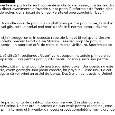
entele importante sunt acoperite în oferta de pariuri, ci și turnee din
i în direct evenimentele favorite și pot paria. Platforma este foarte bine
 de poker, dar și jocuri de bingo. Pe site-ul operatorului Unibet, în
 Dacă alte case de pariuri au o platformă pentru pariuri live, la Unibet
 vei găsi cote la pariuri mai mari decât ar fi normal pentru diverse
ci in intreaga lume. In aceasta recenzie Unibet iti voi spune despre
 ai oferte precum Funcția Live Stream, Creează propriile pariuri
e pentru un operator atât de mare cum este Unibet ro. Sperăm ca pe
să știi că în secțiunea „Ajutor” vei descoperi metodele prin care vei
plicații – una pentru pariuri, alta pentru casino și încă una pentru
i video, cât și multe jocuri de masă sau video poker. Dar acesta nu este
re, avem garanția unor jocuri corecte, iar payout-ul este unul ridicat.
sigura că vei primi un astfel de bonus. Dacă ai un cont activ la Unibet
bile pe varianta de desktop, dar găsim și vreo 2 în plus care sunt
bet Casino. Unibet are un pachet de bun venit pentru clienții noi, care
in intermediul link-urilor din acest articol, completând formularul de