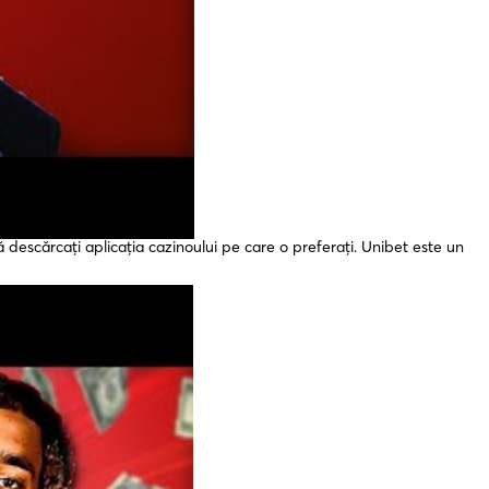
să descărcați aplicația cazinoului pe care o preferați. Unibet este un