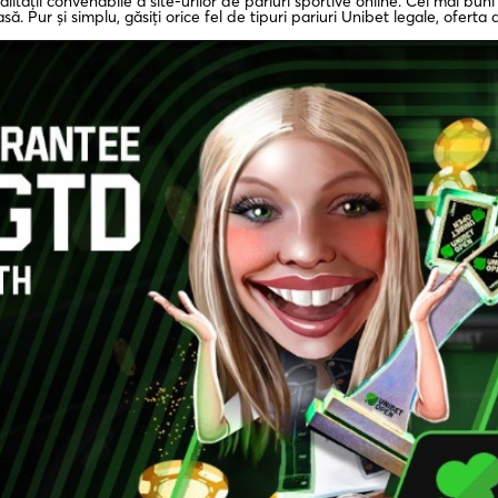
tății convenabile a site-urilor de pariuri sportive online. Cei mai buni
asă. Pur și simplu, găsiți orice fel de tipuri pariuri Unibet legale, ofert