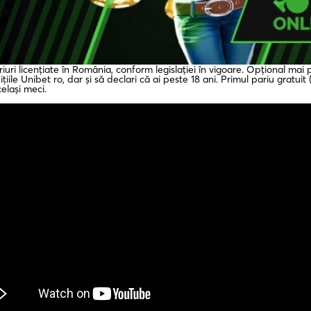
iuri licențiate în România, conform legislației în vigoare. Opțional mai 
dițiile Unibet ro, dar și să declari că ai peste 18 ani. Primul pariu gratu
elași meci.