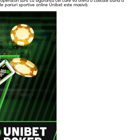
 operatori sunt cu siguranță cei care vă oferă o calitate bună a
a de pariuri sportive online Unibet este masivă.