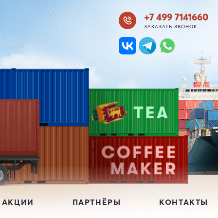
+7 499 7141660
ЗАКАЗАТЬ ЗВОНОК
 АКЦИИ
ПАРТНЁРЫ
КОНТАКТЫ