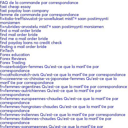
FAQ de la commande par correspondance
fast cheap essay
fast payday loan company
femme de commande par correspondance
fi+italia-treffisivustot-ja-sovellukset mistГ¤ saan postimyynti
morsiamen
fi+rubrides-arvostelu mistГ¤ saan postimyynti morsiamen
find a mail order bride
find mail order bride
find me a mail order bride
find payday loans no credit check
finding a mail order bride
FinTech
Forex education
Forex Reviews
Forex Trading
fr+azerbaidjan-femmes Qu'est-ce que la mariГ©e par
correspondance
fr+catholicmatch-avis Qu'est-ce que la mariГ©e par correspondance
fr+coreenne-vs-chinoise-vs-japonaise-femmes Qu'est-ce que la
mariГ©e par correspondance
fr+femmes-argentines Qu'est-ce que la mariГ©e par correspondance
fr+femmes-autrichiennes Qu'est-ce que la mariГ©e par
correspondance
fr+femmes-europeennes-chaudes Qu'est-ce que la mariГ©e par
correspondance
fr+femmes-hongroises-chaudes Qu'est-ce que la mariГ©e par
correspondance
fr+femmes-indiennes Qu'est-ce que la mariГ©e par correspondance
fr+femmes-italiennes-chaudes Qu'est-ce que la mariГ©e par
correspondance
fr+femmes-panameennes Qu'est-ce que la mariГ©e par