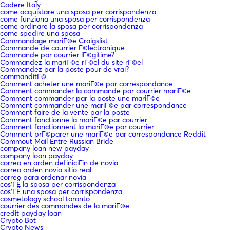
Codere Italy
come acquistare una sposa per corrispondenza
come funziona una sposa per corrispondenza
come ordinare la sposa per corrispondenza
come spedire una sposa
Commandage mariГ©e Craigslist
Commande de courrier Г©lectronique
Commande par courrier lГ©gitime?
Commandez la mariГ©e rГ©el du site rГ©el
Commandez par la poste pour de vrai?
commanditГ©
Comment acheter une mariГ©e par correspondance
Comment commander la commande par courrier mariГ©e
Comment commander par la poste une mariГ©e
Comment commander une mariГ©e par correspondance
Comment faire de la vente par la poste
Comment fonctionne la mariГ©e par courrier
Comment fonctionnent la mariГ©e par courrier
Comment prГ©parer une mariГ©e par correspondance Reddit
Commout Mail Entre Russian Bride
company loan new payday
company loan payday
correo en orden definiciГіn de novia
correo orden novia sitio real
correo para ordenar novia
cos'ГЁ la sposa per corrispondenza
cos'ГЁ una sposa per corrispondenza
cosmetology school toronto
courrier des commandes de la mariГ©e
credit payday loan
Crypto Bot
Crypto News