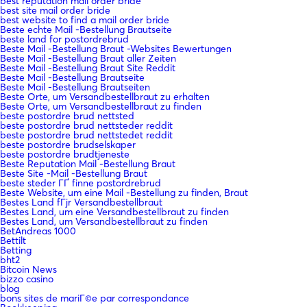
best reputation mail order bride
best site mail order bride
best website to find a mail order bride
Beste echte Mail -Bestellung Brautseite
beste land for postordrebrud
Beste Mail -Bestellung Braut -Websites Bewertungen
Beste Mail -Bestellung Braut aller Zeiten
Beste Mail -Bestellung Braut Site Reddit
Beste Mail -Bestellung Brautseite
Beste Mail -Bestellung Brautseiten
Beste Orte, um Versandbestellbraut zu erhalten
Beste Orte, um Versandbestellbraut zu finden
beste postordre brud nettsted
beste postordre brud nettsteder reddit
beste postordre brud nettstedet reddit
beste postordre brudselskaper
beste postordre brudtjeneste
Beste Reputation Mail -Bestellung Braut
Beste Site -Mail -Bestellung Braut
beste steder ГҐ finne postordrebrud
Beste Website, um eine Mail -Bestellung zu finden, Braut
Bestes Land fГјr Versandbestellbraut
Bestes Land, um eine Versandbestellbraut zu finden
Bestes Land, um Versandbestellbraut zu finden
BetAndreas 1000
Bettilt
Betting
bht2
Bitcoin News
bizzo casino
blog
bons sites de mariГ©e par correspondance