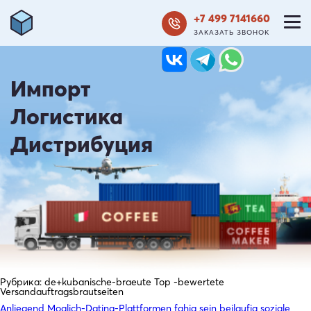
+7 499 7141660
ЗАКАЗАТЬ ЗВОНОК
Импорт
Логистика
Дистрибуция
Рубрика:
de+kubanische-braeute Top -bewertete
Versandauftragsbrautseiten
Anliegend Moglich-Dating-Plattformen fahig sein beilaufig soziale