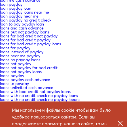
loan me cash advance
loan payday
loan payday loan
loan payday loans near me
loan payday near me
loan payday no credit check
loan to pay payday loan
loans and cash advance
loans but not payday loans
loans for bad credit not payday
loans for bad credit payday
loans for bad credit payday loans
loans for payday
loans instead of payday
loans near me payday
loans no payday loans
loans not payday
loans not payday for bad credit
loans not payday loans
loans payday
loans payday cash advance
loans to payday
loans unlimited cash advance
loans with bad credit not payday loans
loans with no credit check no payday loans
loans with no credit check no payday loeans
local payday loans no credit check
looking for a cash advance
Мы используем файлы cookie чтобы вам было
looking for a mail order bride
looking for marriage
удобнее пользоваться сайтом. Если вы
looking for payday loans
продолжаете просмотр нашего сайта, то мы
low interest payday loans no credit check