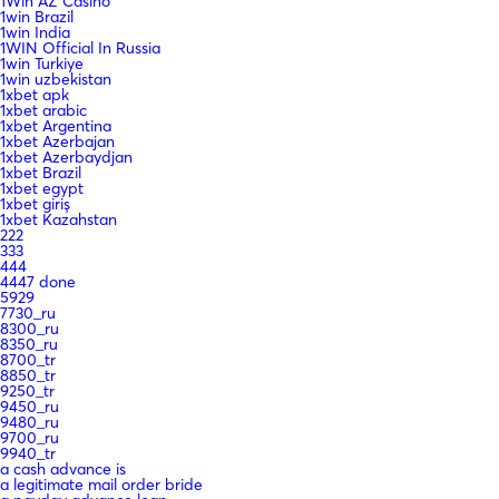
1Win AZ Casino
1win Brazil
1win India
1WIN Official In Russia
1win Turkiye
1win uzbekistan
1xbet apk
1xbet arabic
1xbet Argentina
1xbet Azerbajan
1xbet Azerbaydjan
1xbet Brazil
1xbet egypt
1xbet giriş
1xbet Kazahstan
222
333
444
4447 done
5929
7730_ru
8300_ru
8350_ru
8700_tr
8850_tr
9250_tr
9450_ru
9480_ru
9700_ru
9940_tr
a cash advance is
a legitimate mail order bride