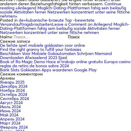
anderem deren Beziehungsfahigkeit hinten verbessern.
Continue
reading
«Anliegend Moglich-Dating-Plattformen fahig sein beilaufig
soziale Aktivitaten ferner Netzwerken konzentriert unter seine fittiche
nehmen»
Posted in
de+kubanische-braeute Top -bewertete
Versandauftragsbrautseiten
Leave a Comment
on Anliegend Moglich-
Dating-Plattformen fahig sein beilaufig soziale Aktivitaten ferner
Netzwerken konzentriert unter seine fittiche nehmen
Найти:
Свежие записи
De liefste spel: mobiele gokkasten voor online
Find the right granny to fulfill your fantasies
Beschikken Voor Mobiele Gokautomaten Schrijven Niemand
Downloaden Afwisselend 2023 Sjaal
Book of Ra Magic Demo Hace el trabajo online gratuito Europa casino
reglas de retiro de bonos sobre 2024
Bank Slots Gokkasten Apps waarderen Google Play
Свежие комментарии
Архивы
Январь 2025
Декабрь 2024
Ноябрь 2024
Октябрь 2024
Сентябрь 2024
Август 2024
Июль 2024
Июнь 2024
Май 2024
Апрель 2024
Март 2024
Февраль 2024