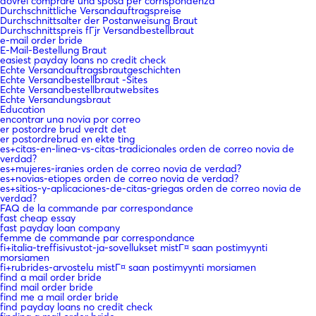
dovrei comprare una sposa per corrispondenza
Durchschnittliche Versandauftragspreise
Durchschnittsalter der Postanweisung Braut
Durchschnittspreis fГјr Versandbestellbraut
e-mail order bride
E-Mail-Bestellung Braut
easiest payday loans no credit check
Echte Versandauftragsbrautgeschichten
Echte Versandbestellbraut -Sites
Echte Versandbestellbrautwebsites
Echte Versandungsbraut
Education
encontrar una novia por correo
er postordre brud verdt det
er postordrebrud en ekte ting
es+citas-en-linea-vs-citas-tradicionales orden de correo novia de
verdad?
es+mujeres-iranies orden de correo novia de verdad?
es+novias-etiopes orden de correo novia de verdad?
es+sitios-y-aplicaciones-de-citas-griegas orden de correo novia de
verdad?
FAQ de la commande par correspondance
fast cheap essay
fast payday loan company
femme de commande par correspondance
fi+italia-treffisivustot-ja-sovellukset mistГ¤ saan postimyynti
morsiamen
fi+rubrides-arvostelu mistГ¤ saan postimyynti morsiamen
find a mail order bride
find mail order bride
find me a mail order bride
find payday loans no credit check