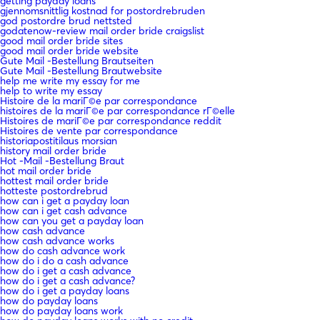
getting payday loans
gjennomsnittlig kostnad for postordrebruden
god postordre brud nettsted
godatenow-review mail order bride craigslist
good mail order bride sites
good mail order bride website
Gute Mail -Bestellung Brautseiten
Gute Mail -Bestellung Brautwebsite
help me write my essay for me
help to write my essay
Histoire de la mariГ©e par correspondance
histoires de la mariГ©e par correspondance rГ©elle
Histoires de mariГ©e par correspondance reddit
Histoires de vente par correspondance
historiapostitilaus morsian
history mail order bride
Hot -Mail -Bestellung Braut
hot mail order bride
hottest mail order bride
hotteste postordrebrud
how can i get a payday loan
how can i get cash advance
how can you get a payday loan
how cash advance
how cash advance works
how do cash advance work
how do i do a cash advance
how do i get a cash advance
how do i get a cash advance?
how do i get a payday loans
how do payday loans
how do payday loans work