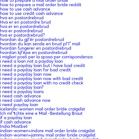
how to prepare a mail order bride
how to prepare a mail order bride reddit
how to use cash advance
how to use credit cash advance
hva en postordrebrud
Hva er en postordre brud
hva er en postordrebrud
hva er postordrebrud
hva er postordrebrud?
hvordan du gjГёr postordrebrud
hvordan du kan sende en brud pГҐ mail
hvordan fungerer en postordrebrud
hvordan kjГёpe en postordrebrud
i migliori posti per la sposa per corrispondenza
i need a loan not a payday loan
i need a payday loan but i have bad credit
i need a payday loan for bad credit
i need a payday loan now
i need a payday loan now with bad credit
i need a payday loan with no credit check
i need a payday loan?
i need a payday loans
i need cash advance
i need cash advance now
i need payday loan
icelandic-women mail order bride craigslist
Ich mГ¶chte eine e Mail -Bestellung Braut
if a payday loan
if cash advance
India Mostbet
indian-women+indore mail order bride craigslist
indian-women+jammu mail order bride craigslist