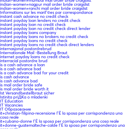
indian-women+mumbai mail order bride craigslist
indian-women+nagpur mail order bride craigslist
indian-women+ranchi mail order bride craigslist
Informations sur les mariГ©es par correspondance
instant cash advance no credit check
instant payday loan lenders no credit check
instant payday loan no credit check
instant payday loan no credit check direct lender
instant payday loans company
instant payday loans no brokers no credit check
instant payday loans no credit check
instant payday loans no credit check direct lenders
internasjonal postordrebrud
Internationale Mail -Bestellung Braut
internet payday loans no credit check
interracial postordre brud
is a cash advance a loan
is a cash advance bad
is a cash advance bad for your credit
is cash advance
is cash advance bad
is mail order bride safe
is mail order bride worth it
Ist Versandbestellbraut sicher
Istinita priДЌa o mladenki
IT Education
IT Vacancies
IT Образование
it+christian-filipina-recensione ГЁ la sposa per corrispondenza una
cosa reale
it+cubano-donne ГЁ la sposa per corrispondenza una cosa reale
it+donne-guatemalteche-calde ГЁ la sposa per corrispondenza una