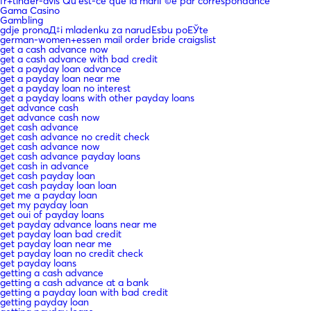
fr+tinder-avis Qu'est-ce que la mariГ©e par correspondance
Gama Casino
Gambling
gdje pronaД‡i mladenku za narudЕѕbu poЕЎte
german-women+essen mail order bride craigslist
get a cash advance now
get a cash advance with bad credit
get a payday loan advance
get a payday loan near me
get a payday loan no interest
get a payday loans with other payday loans
get advance cash
get advance cash now
get cash advance
get cash advance no credit check
get cash advance now
get cash advance payday loans
get cash in advance
get cash payday loan
get cash payday loan loan
get me a payday loan
get my payday loan
get oui of payday loans
get payday advance loans near me
get payday loan bad credit
get payday loan near me
get payday loan no credit check
get payday loans
getting a cash advance
getting a cash advance at a bank
getting a payday loan with bad credit
getting payday loan