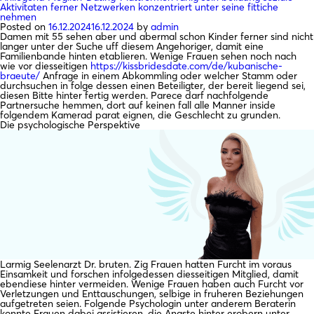
Aktivitaten ferner Netzwerken konzentriert unter seine fittiche
nehmen
Posted on
16.12.2024
16.12.2024
by
admin
Damen mit 55 sehen aber und abermal schon Kinder ferner sind nicht
langer unter der Suche uff diesem Angehoriger, damit eine
Familienbande hinten etablieren. Wenige Frauen sehen noch nach
wie vor diesseitigen
https://kissbridesdate.com/de/kubanische-
braeute/
Anfrage in einem Abkommling oder welcher Stamm oder
durchsuchen in folge dessen einen Beteiligter, der bereit liegend sei,
diesen Bitte hinter fertig werden. Parece darf nachfolgende
Partnersuche hemmen, dort auf keinen fall alle Manner inside
folgendem Kamerad parat eignen, die Geschlecht zu grunden.
Die psychologische Perspektive
Larmig Seelenarzt Dr. bruten. Zig Frauen hatten Furcht im voraus
Einsamkeit und forschen infolgedessen diesseitigen Mitglied, damit
ebendiese hinter vermeiden. Wenige Frauen haben auch Furcht vor
Verletzungen und Enttauschungen, selbige in fruheren Beziehungen
aufgetreten seien. Folgende Psychologin unter anderem Beraterin
konnte Frauen dabei assistieren, die Angste hinter erobern unter