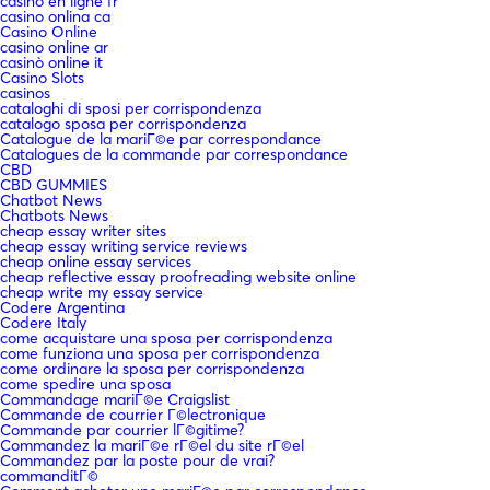
casino en ligne fr
casino onlina ca
Casino Online
casino online ar
casinò online it
Casino Slots
casinos
cataloghi di sposi per corrispondenza
catalogo sposa per corrispondenza
Catalogue de la mariГ©e par correspondance
Catalogues de la commande par correspondance
CBD
CBD GUMMIES
Chatbot News
Chatbots News
cheap essay writer sites
cheap essay writing service reviews
cheap online essay services
cheap reflective essay proofreading website online
cheap write my essay service
Codere Argentina
Codere Italy
come acquistare una sposa per corrispondenza
come funziona una sposa per corrispondenza
come ordinare la sposa per corrispondenza
come spedire una sposa
Commandage mariГ©e Craigslist
Commande de courrier Г©lectronique
Commande par courrier lГ©gitime?
Commandez la mariГ©e rГ©el du site rГ©el
Commandez par la poste pour de vrai?
commanditГ©