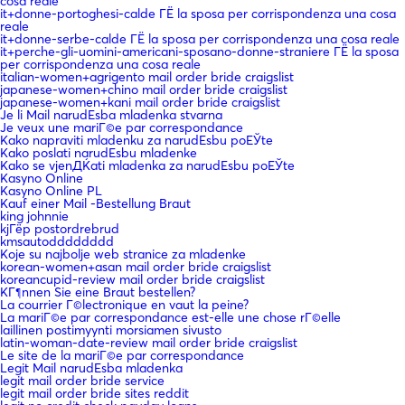
cosa reale
it+donne-portoghesi-calde ГЁ la sposa per corrispondenza una cosa
reale
it+donne-serbe-calde ГЁ la sposa per corrispondenza una cosa reale
it+perche-gli-uomini-americani-sposano-donne-straniere ГЁ la sposa
per corrispondenza una cosa reale
italian-women+agrigento mail order bride craigslist
japanese-women+chino mail order bride craigslist
japanese-women+kani mail order bride craigslist
Je li Mail narudЕѕba mladenka stvarna
Je veux une mariГ©e par correspondance
Kako napraviti mladenku za narudЕѕbu poЕЎte
Kako poslati narudЕѕbu mladenke
Kako se vjenДЌati mladenka za narudЕѕbu poЕЎte
Kasyno Online
Kasyno Online PL
Kauf einer Mail -Bestellung Braut
king johnnie
kjГёp postordrebrud
kmsautodddddddd
Koje su najbolje web stranice za mladenke
korean-women+asan mail order bride craigslist
koreancupid-review mail order bride craigslist
KГ¶nnen Sie eine Braut bestellen?
La courrier Г©lectronique en vaut la peine?
La mariГ©e par correspondance est-elle une chose rГ©elle
laillinen postimyynti morsiamen sivusto
latin-woman-date-review mail order bride craigslist
Le site de la mariГ©e par correspondance
Legit Mail narudЕѕba mladenka
legit mail order bride service
legit mail order bride sites reddit