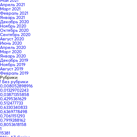
Май 2021
Апрель 2021
Март 2021
Февраль 2021
Январь 2021
Декабрь 2020
Ноябрь 2020
Октябрь 2020
Сентябрь 2020
Август 2020
Июнь 2020
Апрель 2020
Март 2020
Январь 2020
Декабрь 2019
Ноябрь 2019
Август 2019
Февраль 2019
Рубрики
! Без рубрики
0,008052898916
0,01329702243
0,03871355858
0,4295361629
0,512477733
0,6330340833
0,6369778498
0,7061151293
0,7919288162
0,8053618158
1
15381