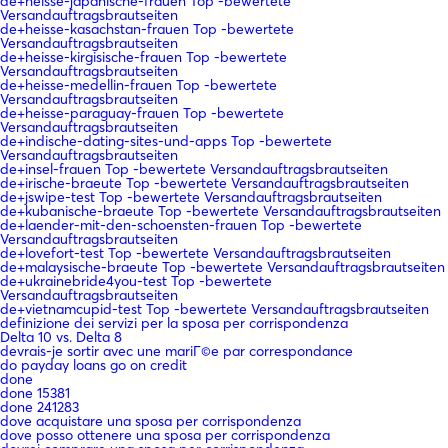
de+heisse-japanische-frauen Top -bewertete
Versandauftragsbrautseiten
de+heisse-kasachstan-frauen Top -bewertete
Versandauftragsbrautseiten
de+heisse-kirgisische-frauen Top -bewertete
Versandauftragsbrautseiten
de+heisse-medellin-frauen Top -bewertete
Versandauftragsbrautseiten
de+heisse-paraguay-frauen Top -bewertete
Versandauftragsbrautseiten
de+indische-dating-sites-und-apps Top -bewertete
Versandauftragsbrautseiten
de+insel-frauen Top -bewertete Versandauftragsbrautseiten
de+irische-braeute Top -bewertete Versandauftragsbrautseiten
de+jswipe-test Top -bewertete Versandauftragsbrautseiten
de+kubanische-braeute Top -bewertete Versandauftragsbrautseiten
de+laender-mit-den-schoensten-frauen Top -bewertete
Versandauftragsbrautseiten
de+lovefort-test Top -bewertete Versandauftragsbrautseiten
de+malaysische-braeute Top -bewertete Versandauftragsbrautseiten
de+ukrainebride4you-test Top -bewertete
Versandauftragsbrautseiten
de+vietnamcupid-test Top -bewertete Versandauftragsbrautseiten
definizione dei servizi per la sposa per corrispondenza
Delta 10 vs. Delta 8
devrais-je sortir avec une mariГ©e par correspondance
do payday loans go on credit
done
done 15381
done 241283
dove acquistare una sposa per corrispondenza
dove posso ottenere una sposa per corrispondenza