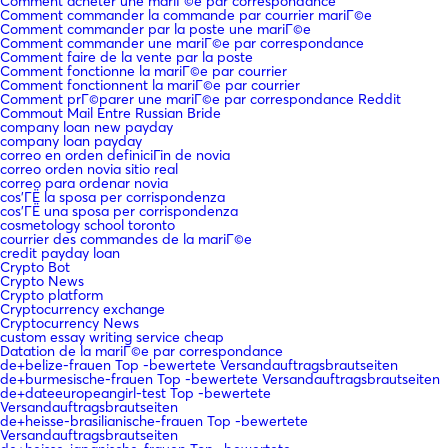
Comment acheter une mariГ©e par correspondance
Comment commander la commande par courrier mariГ©e
Comment commander par la poste une mariГ©e
Comment commander une mariГ©e par correspondance
Comment faire de la vente par la poste
Comment fonctionne la mariГ©e par courrier
Comment fonctionnent la mariГ©e par courrier
Comment prГ©parer une mariГ©e par correspondance Reddit
Commout Mail Entre Russian Bride
company loan new payday
company loan payday
correo en orden definiciГіn de novia
correo orden novia sitio real
correo para ordenar novia
cos'ГЁ la sposa per corrispondenza
cos'ГЁ una sposa per corrispondenza
cosmetology school toronto
courrier des commandes de la mariГ©e
credit payday loan
Crypto Bot
Crypto News
Crypto platform
Cryptocurrency exchange
Cryptocurrency News
custom essay writing service cheap
Datation de la mariГ©e par correspondance
de+belize-frauen Top -bewertete Versandauftragsbrautseiten
de+burmesische-frauen Top -bewertete Versandauftragsbrautseiten
de+dateeuropeangirl-test Top -bewertete
Versandauftragsbrautseiten
de+heisse-brasilianische-frauen Top -bewertete
Versandauftragsbrautseiten