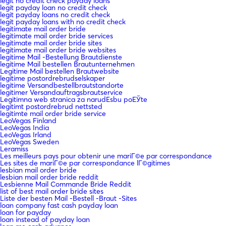
legit no credit check payday loans
legit payday loan no credit check
legit payday loans no credit check
legit payday loans with no credit check
legitimate mail order bride
legitimate mail order bride services
legitimate mail order bride sites
legitimate mail order bride websites
legitime Mail -Bestellung Brautdienste
legitime Mail bestellen Brautunternehmen
Legitime Mail bestellen Brautwebsite
legitime postordrebrudselskaper
legitime Versandbestellbrautstandorte
legitimer Versandauftragsbrautservice
Legitimna web stranica za narudЕѕbu poЕЎte
legitimt postordrebrud nettsted
legitimte mail order bride service
LeoVegas Finland
LeoVegas India
LeoVegas Irland
LeoVegas Sweden
Leramiss
Les meilleurs pays pour obtenir une mariГ©e par correspondance
Les sites de mariГ©e par correspondance lГ©gitimes
lesbian mail order bride
lesbian mail order bride reddit
Lesbienne Mail Commande Bride Reddit
list of best mail order bride sites
Liste der besten Mail -Bestell -Braut -Sites
loan company fast cash payday loan
loan for payday
loan instead of payday loan