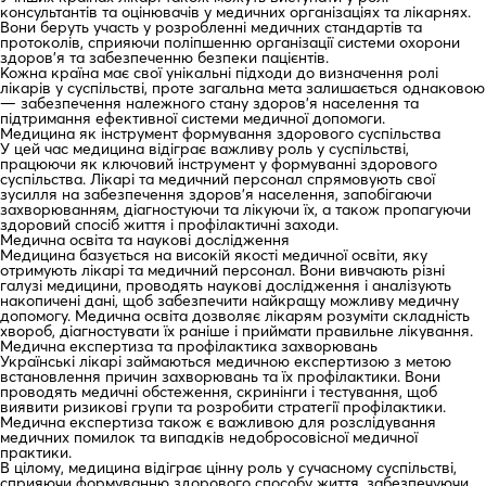
консультантів та оцінювачів у медичних організаціях та лікарнях.
Вони беруть участь у розробленні медичних стандартів та
протоколів, сприяючи поліпшенню організації системи охорони
здоров’я та забезпеченню безпеки пацієнтів.
Кожна країна має свої унікальні підходи до визначення ролі
лікарів у суспільстві, проте загальна мета залишається однаковою
— забезпечення належного стану здоров’я населення та
підтримання ефективної системи медичної допомоги.
Медицина як інструмент формування здорового суспільства
У цей час медицина відіграє важливу роль у суспільстві,
працюючи як ключовий інструмент у формуванні здорового
суспільства. Лікарі та медичний персонал спрямовують свої
зусилля на забезпечення здоров’я населення, запобігаючи
захворюванням, діагностуючи та лікуючи їх, а також пропагуючи
здоровий спосіб життя і профілактичні заходи.
Медична освіта та наукові дослідження
Медицина базується на високій якості медичної освіти, яку
отримують лікарі та медичний персонал. Вони вивчають різні
галузі медицини, проводять наукові дослідження і аналізують
накопичені дані, щоб забезпечити найкращу можливу медичну
допомогу. Медична освіта дозволяє лікарям розуміти складність
хвороб, діагностувати їх раніше і приймати правильне лікування.
Медична експертиза та профілактика захворювань
Українські лікарі займаються медичною експертизою з метою
встановлення причин захворювань та їх профілактики. Вони
проводять медичні обстеження, скринінги і тестування, щоб
виявити ризикові групи та розробити стратегії профілактики.
Медична експертиза також є важливою для розслідування
медичних помилок та випадків недобросовісної медичної
практики.
В цілому, медицина відіграє цінну роль у сучасному суспільстві,
сприяючи формуванню здорового способу життя, забезпечуючи