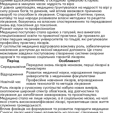
одними вдосконаленнями, а складною тривалою історією.
Медицина в минулих часах: мудрість та віра
У давніх цивілізаціях, медицина ґрунтувалася на мудрості та вірі у
силу різних богів та демонів, чий вплив вважався причиною
хвороб та способом їх лікування. Стародавні Єгиптяни, греки,
китайці та інші народи розвивали власні методики та рецепти
лікування, базуючись на власних спостереженнях та передаванні
знань від покоління до покоління.
Розквіт науки та професіоналізм
Медицина поступово стала однією з галузей, яка вимагала
спеціалізованої освіти та приватної практики. Це призвело до
з’яви перших медичних університетів та гільдій, які регулювали
професійну практику лікарів.
У суспільстві медицина відігравала важливу роль, забезпечуючи
населення доступом до якісної медичної допомоги. Це стало
можливим завдяки поступовому створенню системи охорони
здоров’я та наданню соціальних гарантій лікарям.
Період
Особливості
Передача знань лікарів монахам, перші лікарні в
Середньовіччя
монастирях
Розвиток медичної науки, народження перших
Відродження
університетів з медичними факультетами
Професійне навчання лікарів, впровадження
Новітній час
нових технологій та методів лікування
Роль лікарів у сучасному суспільстві набула нових вимірів,
охоплюючи широкий спектр обов’язків, від діагностики та
лікування до запобігання захворювань та просвітництва.
Медицина стала не лише наукою, а й соціальною місією, на чолі
якої стоять висококваліфіковані лікарі, присвятивши своє життя
служінню громадськості.
Вплив фахівців на формування та розвиток парадигм медицини
Сучасні лікарі невід’ємно впливають на процес створення та