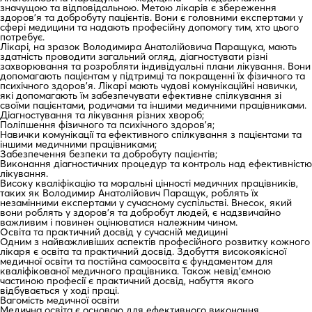
значущою та відповідальною. Метою лікарів є збереження
здоров’я та добробуту пацієнтів. Вони є головними експертами у
сфері медицини та надають професійну допомогу тим, хто цього
потребує.
Лікарі, на зразок Володимира Анатолійовича Паращука, мають
здатність проводити загальний огляд, діагностувати різні
захворювання та розробляти індивідуальні плани лікування. Вони
допомагають пацієнтам у підтримці та покращенні їх фізичного та
психічного здоров’я. Лікарі мають чудові комунікаційні навички,
які допомагають їм забезпечувати ефективне спілкування зі
своїми пацієнтами, родичами та іншими медичними працівниками.
Діагностування та лікування різних хвороб;
Поліпшення фізичного та психічного здоров’я;
Навички комунікації та ефективного спілкування з пацієнтами та
іншими медичними працівниками;
Забезпечення безпеки та добробуту пацієнтів;
Виконання діагностичних процедур та контроль над ефективністю
лікування.
Високу кваліфікацію та моральні цінності медичних працівників,
таких як Володимир Анатолійович Паращук, роблять їх
незамінними експертами у сучасному суспільстві. Внесок, який
вони роблять у здоров’я та добробут людей, є надзвичайно
важливим і повинен оцінюватися належним чином.
Освіта та практичний досвід у сучасній медицині
Одним з найважливіших аспектів професійного розвитку кожного
лікаря є освіта та практичний досвід. Здобуття високоякісної
медичної освіти та постійна самоосвіта є фундаментом для
кваліфікованої медичного працівника. Також невід’ємною
частиною професії є практичний досвід, набуття якого
відбувається у ході праці.
Вагомість медичної освіти
Медична освіта є основою для ефективного виконання