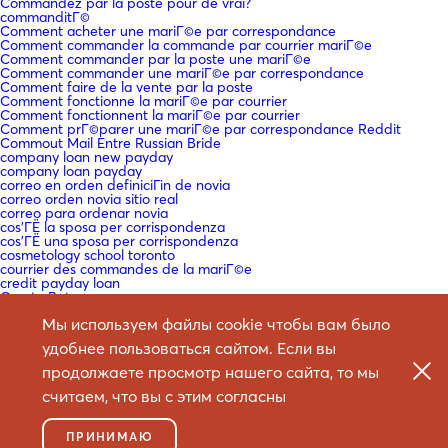
Commandez par la poste pour de vrai?
commanditГ©
Comment acheter une mariГ©e par correspondance
Comment commander la commande par courrier mariГ©e
Comment commander par la poste une mariГ©e
Comment commander une mariГ©e par correspondance
Comment faire de la vente par la poste
Comment fonctionne la mariГ©e par courrier
Comment fonctionnent la mariГ©e par courrier
Comment prГ©parer une mariГ©e par correspondance Reddit
Commout Mail Entre Russian Bride
company loan new payday
company loan payday
correo en orden definiciГіn de novia
correo orden novia sitio real
correo para ordenar novia
cos'ГЁ la sposa per corrispondenza
cos'ГЁ una sposa per corrispondenza
cosmetology school toronto
courrier des commandes de la mariГ©e
credit payday loan
Crypto Bot
Crypto News
Мы используем файлы cookie чтобы вам было
Crypto platform
Cryptocurrency exchange
удобнее пользоваться сайтом. Если вы
Cryptocurrency News
custom essay writing service cheap
продолжаете просмотр нашего сайта, то мы
Datation de la mariГ©e par correspondance
de+belize-frauen Top -bewertete Versandauftragsbrautseiten
считаем, что вы с этим согласны
de+burmesische-frauen Top -bewertete Versandauftragsbrautseiten
de+dateeuropeangirl-test Top -bewertete
Versandauftragsbrautseiten
ПРИНИМАЮ