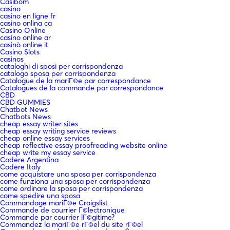
Casibom
casino
casino en ligne fr
casino onlina ca
Casino Online
casino online ar
casinò online it
Casino Slots
casinos
cataloghi di sposi per corrispondenza
catalogo sposa per corrispondenza
Catalogue de la mariГ©e par correspondance
Catalogues de la commande par correspondance
CBD
CBD GUMMIES
Chatbot News
Chatbots News
cheap essay writer sites
cheap essay writing service reviews
cheap online essay services
cheap reflective essay proofreading website online
cheap write my essay service
Codere Argentina
Codere Italy
come acquistare una sposa per corrispondenza
come funziona una sposa per corrispondenza
come ordinare la sposa per corrispondenza
come spedire una sposa
Commandage mariГ©e Craigslist
Commande de courrier Г©lectronique
Commande par courrier lГ©gitime?
Commandez la mariГ©e rГ©el du site rГ©el