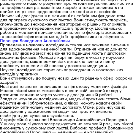
розширенню нашого розуміння про методи лікування, діагностики
та профілактики різноманітних хвороб, а також впливають на
прийняття рішень щодо поліпшення якості життя пацієнтів.
Навчальні дослідження в медицині є необхідним фундаментом
для прогресу сучасного суспільства. Вони стимулюють творчість,
спонукають до знаходження новаторських рішень та сприяють
впровадженню передових методів у практику. Дослідницька
робота в медицині присвячена виявленню факторів захворювань
та розробці ефективних методів їх профілактики та лікування.
Паращук Володимир Анатолійович
Проведення наукових досліджень також має важливе значення
для вдосконалення медичної освіти. Отримання нових даних та
знань впливає на зміст навчання та підвищує якість підготовки
медичних фахівців. Молоді лікарі, які беруть участь у наукових
дослідженнях, мають можливість детально вивчити певну
проблему та внести свій внесок у розвиток медицини.
Наукові дослідження сприяють впровадженню новаторських
методів у практику
Вони стимулюють до пошуку нових ідей та рішень у сфері охорони
здоров’я
Нові дані та знання впливають на підготовку медичних фахівців
Молоді лікарі мають можливість внести свій власний вклад у
розвиток медицини через участь у дослідницькій роботі
Завдяки науковим дослідженням, медичні практики стають більш
ефективними і обґрунтованими, а лікарі можуть надати своїм
пацієнтам оптимальну медичну допомогу. Отже, роль наукових
досліджень у вдосконаленні медичних практик визнана і
необхідна для сучасного суспільства.
У професійній діяльності Володимира Анатолійовича Паращука
У цьому розділі увага зосереджується на важливій ролі, яку лікарі
виконують у сучасному суспільстві. Вибрана професія Володимира
Анатолійовича Паращука — медицина — є надзвичайно