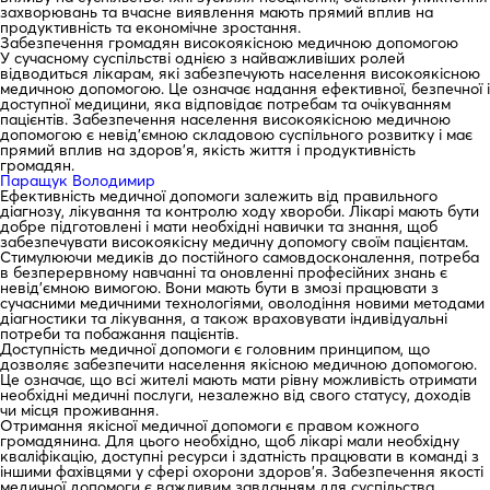
захворювань та вчасне виявлення мають прямий вплив на
продуктивність та економічне зростання.
Забезпечення громадян високоякісною медичною допомогою
У сучасному суспільстві однією з найважливіших ролей
відводиться лікарам, які забезпечують населення високоякісною
медичною допомогою. Це означає надання ефективної, безпечної і
доступної медицини, яка відповідає потребам та очікуванням
пацієнтів. Забезпечення населення високоякісною медичною
допомогою є невід’ємною складовою суспільного розвитку і має
прямий вплив на здоров’я, якість життя і продуктивність
громадян.
Паращук Володимир
Ефективність медичної допомоги залежить від правильного
діагнозу, лікування та контролю ходу хвороби. Лікарі мають бути
добре підготовлені і мати необхідні навички та знання, щоб
забезпечувати високоякісну медичну допомогу своїм пацієнтам.
Стимулюючи медиків до постійного самовдосконалення, потреба
в безперервному навчанні та оновленні професійних знань є
невід’ємною вимогою. Вони мають бути в змозі працювати з
сучасними медичними технологіями, оволодіння новими методами
діагностики та лікування, а також враховувати індивідуальні
потреби та побажання пацієнтів.
Доступність медичної допомоги є головним принципом, що
дозволяє забезпечити населення якісною медичною допомогою.
Це означає, що всі жителі мають мати рівну можливість отримати
необхідні медичні послуги, незалежно від свого статусу, доходів
чи місця проживання.
Отримання якісної медичної допомоги є правом кожного
громадянина. Для цього необхідно, щоб лікарі мали необхідну
кваліфікацію, доступні ресурси і здатність працювати в команді з
іншими фахівцями у сфері охорони здоров’я. Забезпечення якості
медичної допомоги є важливим завданням для суспільства,