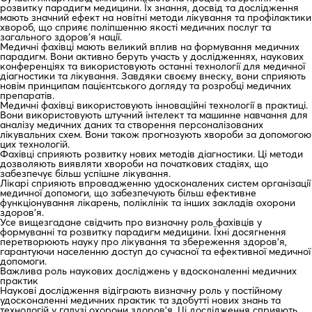
розвитку парадигм медицини. Їх знання, досвід та дослідження
мають значний ефект на новітні методи лікування та профілактики
хвороб, що сприяє поліпшенню якості медичних послуг та
загального здоров’я нації.
Медичні фахівці мають великий вплив на формування медичних
парадигм. Вони активно беруть участь у дослідженнях, наукових
конференціях та використовують останні технології для медичної
діагностики та лікування. Завдяки своєму внеску, вони сприяють
новім принципам пацієнтського догляду та розробці медичних
препаратів.
Медичні фахівці використовують інноваційні технології в практиці.
Вони використовують штучний інтелект та машинне навчання для
аналізу медичних даних та створення персоналізованих
лікувальних схем. Вони також прогнозують хвороби за допомогою
цих технологій.
Фахівці сприяють розвитку нових методів діагностики. Ці методи
дозволяють виявляти хвороби на початкових стадіях, що
забезпечує більш успішне лікування.
Лікарі сприяють впровадженню удосконалених систем організації
медичної допомоги, що забезпечують більш ефективне
функціонування лікарень, поліклінік та інших закладів охорони
здоров’я.
Усе вищезгадане свідчить про визначну роль фахівців у
формуванні та розвитку парадигм медицини. Їхні досягнення
перетворюють науку про лікування та збереження здоров’я,
гарантуючи населенню доступ до сучасної та ефективної медичної
допомоги.
Важлива роль наукових досліджень у вдосконаленні медичних
практик
Наукові дослідження відіграють визначну роль у постійному
удосконаленні медичних практик та здобутті нових знань та
технологій у галузі охорони здоров’я. Ці дослідження сприяють