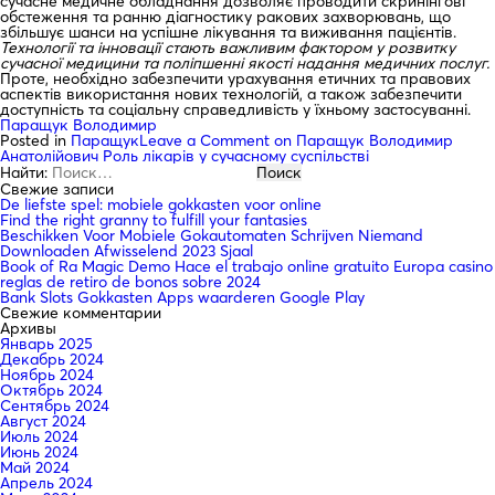
сучасне медичне обладнання дозволяє проводити скринінгові
обстеження та ранню діагностику ракових захворювань, що
збільшує шанси на успішне лікування та виживання пацієнтів.
Технології та інновації стають важливим фактором у розвитку
сучасної медицини та поліпшенні якості надання медичних послуг.
Проте, необхідно забезпечити урахування етичних та правових
аспектів використання нових технологій, а також забезпечити
доступність та соціальну справедливість у їхньому застосуванні.
Паращук Володимир
Posted in
Паращук
Leave a Comment
on Паращук Володимир
Анатолійович Роль лікарів у сучасному суспільстві
Найти:
Свежие записи
De liefste spel: mobiele gokkasten voor online
Find the right granny to fulfill your fantasies
Beschikken Voor Mobiele Gokautomaten Schrijven Niemand
Downloaden Afwisselend 2023 Sjaal
Book of Ra Magic Demo Hace el trabajo online gratuito Europa casino
reglas de retiro de bonos sobre 2024
Bank Slots Gokkasten Apps waarderen Google Play
Свежие комментарии
Архивы
Январь 2025
Декабрь 2024
Ноябрь 2024
Октябрь 2024
Сентябрь 2024
Август 2024
Июль 2024
Июнь 2024
Май 2024
Апрель 2024