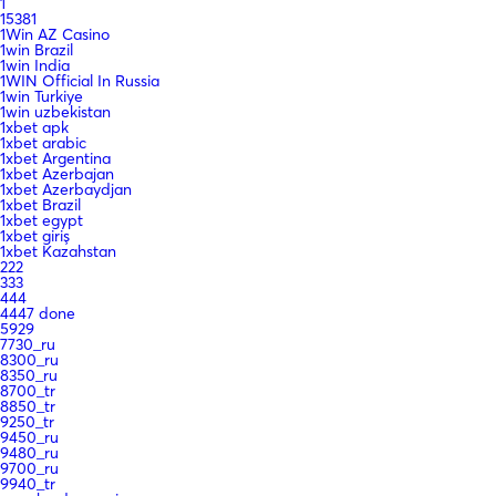
1
15381
1Win AZ Casino
1win Brazil
1win India
1WIN Official In Russia
1win Turkiye
1win uzbekistan
1xbet apk
1xbet arabic
1xbet Argentina
1xbet Azerbajan
1xbet Azerbaydjan
1xbet Brazil
1xbet egypt
1xbet giriş
1xbet Kazahstan
222
333
444
4447 done
5929
7730_ru
8300_ru
8350_ru
8700_tr
8850_tr
9250_tr
9450_ru
9480_ru
9700_ru
9940_tr