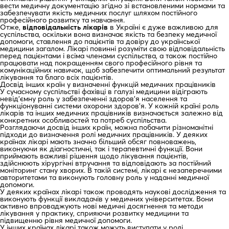
вести медичну документацію згідно зі встановленими нормами та
забезпечувати якість медичних послуг шляхом постійного
професійного розвитку та навчання.
Отже,
відповідальність лікарів
в Україні є дуже важливою для
суспільства, оскільки вона визначає якість та безпеку медичної
допомоги, ставлення до пацієнтів та довіру до української
медицини загалом. Лікарі повинні розуміти свою відповідальність
перед пацієнтами і всіма членами суспільства, а також постійно
працювати над покращенням свого професійного рівня та
комунікаційних навичок, щоб забезпечити оптимальний результат
лікування та благо всіх пацієнтів.
Досвід інших країн у визначенні функцій медичних працівників
У сучасному суспільстві фахівці в галузі медицини відіграють
невід’ємну роль у забезпеченні здоров’я населення та
функціонуванні системи охорони здоров’я. У кожній країні роль
лікарів та інших медичних працівників визначається залежно від
конкретних особливостей та потреб суспільства.
Розглядаючи досвід інших країн, можна побачити різноманітні
підходи до визначення ролі медичних працівників. У деяких
країнах лікарі мають значно більший обсяг повноважень,
виконуючи як діагностичні, так і терапевтичні функції. Вони
приймають важливі рішення щодо лікування пацієнтів,
здійснюють хірургічні втручання та відповідають за постійний
моніторинг стану хворих. В такій системі, лікарі є незаперечними
авторитетами та виконують головну роль у наданні медичної
допомоги.
У деяких країнах лікарі також проводять наукові дослідження та
виконують функції викладачів у медичних університетах. Вони
активно впроваджують нові медичні досягнення та методи
лікування у практику, сприяючи розвитку медицини та
підвищенню рівня медичної допомоги.
У інших країнах лікарі також можуть виступати у ролі