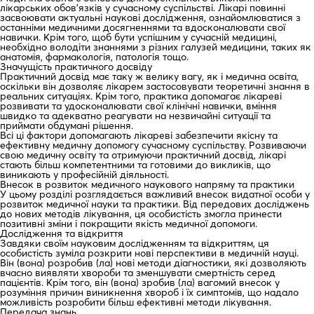
лікарських обов’язків у сучасному суспільстві. Лікарі повинні
засвоювати актуальні наукові дослідження, ознайомлюватися з
останніми медичними досягненнями та вдосконалювати свої
навички. Крім того, щоб бути успішним у сучасній медицині,
необхідно володіти знаннями з різних галузей медицини, таких як
анатомія, фармакологія, патологія тощо.
Значущість практичного досвіду
Практичний досвід має таку ж велику вагу, як і медична освіта,
оскільки він дозволяє лікарем застосовувати теоретичні знання в
реальних ситуаціях. Крім того, практика допомагає лікареві
розвивати та удосконалювати свої клінічні навички, вміння
швидко та адекватно реагувати на незвичайні ситуації та
приймати обдумані рішення.
Всі ці фактори допомагають лікареві забезпечити якісну та
ефективну медичну допомогу сучасному суспільству. Розвиваючи
свою медичну освіту та отримуючи практичний досвід, лікарі
стають більш компетентними та готовими до викликів, що
виникають у професійній діяльності.
Внесок в розвиток медичного наукового напряму та практики
У цьому розділі розглядається важливий внесок видатної особи у
розвиток медичної науки та практики. Від передових досліджень
до нових методів лікування, ця особистість змогла принести
позитивні зміни і покращити якість медичної допомоги.
Дослідження та відкриття
Завдяки своїм науковим дослідженням та відкриттям, ця
особистість зуміла розкрити нові перспективи в медичній науці.
Він (вона) розробив (ла) нові методи діагностики, які дозволяють
вчасно виявляти хвороби та зменшувати смертність серед
пацієнтів. Крім того, він (вона) зробив (ла) вагомий внесок у
розуміння причин виникнення хвороб і їх симптомів, що надало
можливість розробити більш ефективні методи лікування.
Передача знань