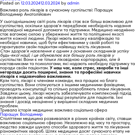
Posted on
12.03.2024
12.03.2024
by
admin
Важлива роль лікарів в сучасному суспільстві: Паращук
Володимир Анатолійович
У сьогоднішньому світі роль лікарів стає все більш важливою для
суспільства, оскільки здоров’я передбачає необхідність надання
відповідної медичної допомоги та підтримки. Медицина неодмінно
стає вагомою силою у збереженні життя та поліпшенні якості
життя кожної людини. Лікарі мають високу кваліфікацію та
необхідні навички, щоб бути ефективними у своїй роботі та
гарантувати своїм пацієнтам найвищу якість лікування.
Стан здоров’я населення є одним з основних складників успіху
будь-якої нації, і це обумовлює все більшу роль лікарів у
суспільстві.
Вони є не тільки ліковідною корпорацією, але й
наставниками та психологами, які надають необхідну підтримку та
поради своїм пацієнтам.
У наш час, коли стрес, хвороби та інші
негаразди досить поширені, знання та професійні навички
лікарів є надзвичайно важливими.
Крім того, лікарі є членами команди, яка працює на благо
суспільства. Вони спілкуються з іншими медичними фахівцями,
проводять консультації та спільно розробляють плани лікування.
Завдяки цьому, лікарі можуть забезпечувати комплексний підхід
до лікування, що дає найкращі результати для пацієнтів. Їхні
знання і досвід неоціненні у вирішенні складних медичних
проблем.
Тривала історія медицини: важлива соціальна сфера
Паращук Володимир
Століттями медицина розвивалася в різних країнах світу, ставши
важливою соціальною сферою. Незалежно від часу та простору,
людство завжди шукало способи здорового життя та лікування
різноманітних хвороб. Шлях медицини досяг сучасного етапу не