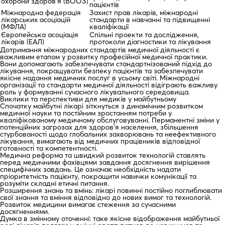
охорони здоров’я (ВООЗ)
пацієнтів
Міжнародна федерація
Захист прав лікарів, міжнародні
лікарських асоціацій
стандарти в навчанні та підвищенні
(МФЛА)
кваліфікації
Європейська асоціація
Спільні проекти та дослідження,
лікарів (ЕАЛ)
протоколи діагностики та лікування
Дотримання міжнародних стандартів медичної діяльності є
важливим етапом у розвитку професійної медичної практики.
Вони допомагають забезпечувати стандартнізований підхід до
лікування, покращувати безпеку пацієнтів та забезпечувати
якісне надання медичних послуг в усьому світі. Міжнародні
організації та стандарти медичної діяльності відіграють важливу
роль у формуванні сучасного лікувального середовища.
Виклики та перспективи для медиків у майбутньому
Спочатку майбутні лікарі зіткнуться з динамічним розвитком
медичної науки та постійним зростанням потреби у
кваліфікованому медичному обслуговуванні. Перманентні зміни у
потенційних загрозах для здоров’я населення, збільшення
стурбованості щодо глобальних захворювань та неефективного
лікування, вимагають від медичних працівників відповідної
готовності та компетентності.
Медична реформа та швидкий розвиток технологій ставлять
перед медичними фахівцями завдання досягнення вирішення
специфічних завдань. Це означає необхідність надати
пріоритетність пацієнту, покращити навички комунікації та
розуміти складні етичні питання.
Розширення знань та вмінь: лікарі повинні постійно поглиблювати
свої знання та вміння відповідно до нових вимог та технологій.
Розвиток медицини вимагає стеження за сучасними
досягненнями.
Думка в змінному оточенні: таке якісне відображення майбутньої