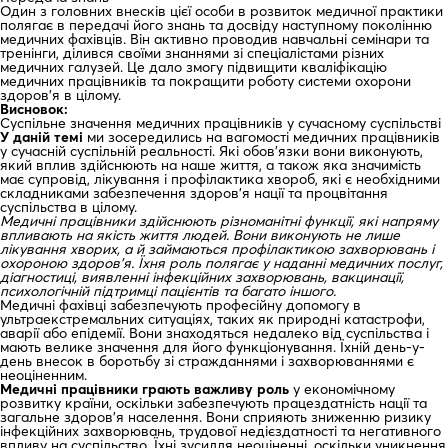
Один з головних внесків цієї особи в розвиток медичної практики
полягає в передачі його знань та досвіду наступному поколінню
медичних фахівців. Він активно проводив навчальні семінари та
тренінги, ділився своїми знаннями зі спеціалістами різних
медичних галузей. Це дало змогу підвищити кваліфікацію
медичних працівників та покращити роботу системи охорони
здоров’я в цілому.
Висновок:
Суспільне значення медичних працівників у сучасному суспільстві
У даній темі
ми зосередились на вагомості медичних працівників
у сучасній суспільній реальності. Які обов’язки вони виконують,
який вплив здійснюють на наше життя, а також яка значимість
має супровід, лікування і профілактика хвороб, які є необхідними
складниками забезпечення здоров’я нації та процвітання
суспільства в цілому.
Медичні працівники здійснюють різноманітні функції, які напряму
впливають на якість життя людей. Вони виконують не лише
лікування хворих, а й займаються профілактикою захворювань і
охороною здоров’я. Їхня роль полягає у наданні медичних послуг,
діагностиці, виявленні інфекційних захворювань, вакцинації,
психологічній підтримці пацієнтів та багато іншого.
Медичні фахівці забезпечують професійну допомогу в
ультраекстремальних ситуаціях, таких як природні катастрофи,
аварії або епідемії. Вони знаходяться недалеко від суспільства і
мають велике значення для його функціонування. Їхній день-у-
день внесок в боротьбу зі стражданнями і захворюваннями є
неоціненним.
Медичні працівники грають важливу роль
у економічному
розвитку країни, оскільки забезпечують працездатність нації та
загальне здоров’я населення. Вони сприяють зниженню ризику
інфекційних захворювань, трудової недієздатності та негативного
впливу на суспільство. Їхні зусилля неоціненні, оскільки уникнення