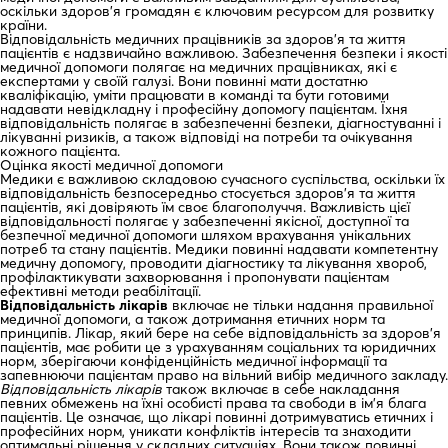
оскільки здоров’я громадян є ключовим ресурсом для розвитку
країни.
Відповідальність медичних працівників за здоров’я та життя
пацієнтів є надзвичайно важливою. Забезпечення безпеки і якості
медичної допомоги полягає на медичних працівниках, які є
експертами у своїй галузі. Вони повинні мати достатню
кваліфікацію, уміти працювати в команді та бути готовими
надавати невідкладну і професійну допомогу пацієнтам. Їхня
відповідальність полягає в забезпеченні безпеки, діагностуванні і
лікуванні ризиків, а також відповіді на потреби та очікування
кожного пацієнта.
Оцінка якості медичної допомоги
Медики є важливою складовою сучасного суспільства, оскільки їх
відповідальність безпосередньо стосується здоров’я та життя
пацієнтів, які довіряють їм своє благополуччя. Важливість цієї
відповідальності полягає у забезпеченні якісної, доступної та
безпечної медичної допомоги шляхом врахування унікальних
потреб та стану пацієнтів. Медики повинні надавати компетентну
медичну допомогу, проводити діагностику та лікування хвороб,
профілактикувати захворювання і пропонувати пацієнтам
ефективні методи реабілітації.
Відповідальність лікарів
включає не тільки надання правильної
медичної допомоги, а також дотримання етичних норм та
принципів. Лікар, який бере на себе відповідальність за здоров’я
пацієнтів, має робити це з урахуванням соціальних та юридичних
норм, зберігаючи конфіденційність медичної інформації та
запевнюючи пацієнтам право на вільний вибір медичного закладу.
Відповідальність лікарів
також включає в себе накладання
певних обмежень на їхні особисті права та свободи в ім’я блага
пацієнтів. Це означає, що лікарі повинні дотримуватись етичних і
професійних норм, уникати конфліктів інтересів та знаходити
оптимальні рішення у складних ситуаціях. Вони також повинні