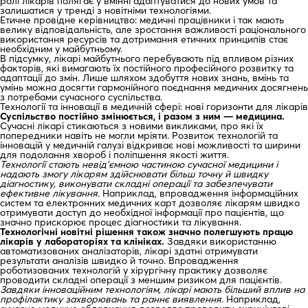
ролі лікарів полягає у вмінні адаптуватися до нових умов та
залишатися у тренді з новітніми технологіями.
Етичне провідне керівництво: медичні працівники і так мають
велику відповідальність, але зростання важливості раціонального
використання ресурсів та дотримання етичних принципів стає
необхідним у майбутньому.
В підсумку, лікарі майбутнього перебувають під впливом різних
факторів, які вимагають їх постійного професійного розвитку та
адаптації до змін. Лише шляхом здобуття нових знань, вмінь та
умінь можна досягти гармонійного поєднання медичних досягнень
з потребами сучасного суспільства.
Технології та інновації в медичній сфері: нові горизонти для лікарів
Суспільство постійно змінюється, і разом з ним — медицина.
Сучасні лікарі стикаються з новими викликами, про які їх
попередники навіть не могли мріяти. Розвиток технологій та
інновацій у медичній галузі відкриває нові можливості та ширини
для подолання хвороб і поліпшення якості життя.
Технології стають невід’ємною частиною сучасної медицини і
надають змогу лікарям здійснювати більш точну й швидку
діагностику, виконувати складні операції та забезпечувати
ефективне лікування.
Наприклад, впровадження інформаційних
систем та електронних медичних карт дозволяє лікарям швидко
отримувати доступ до необхідної інформації про пацієнтів, що
значно прискорює процес діагностики та лікування.
Технологічні новітні рішення також значно полегшують працю
лікарів у лабораторіях та клініках.
Завдяки використанню
автоматизованих аналізаторів, лікарі здатні отримувати
результати аналізів швидко й точно. Впровадження
роботизованих технологій у хірургічну практику дозволяє
проводити складні операції з меншим ризиком для пацієнтів.
Завдяки інноваційним технологіям, лікарі мають більший вплив на
профілактику захворювань та раннє виявлення.
Наприклад,