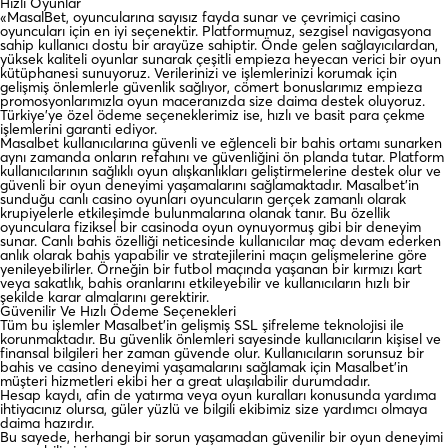
Hızlı Oyunlar
«MasalBet, oyuncularına sayısız fayda sunar ve çevrimiçi casino
oyuncuları için en iyi seçenektir. Platformumuz, sezgisel navigasyona
sahip kullanıcı dostu bir arayüze sahiptir. Önde gelen sağlayıcılardan,
yüksek kaliteli oyunlar sunarak çeşitli empieza heyecan verici bir oyun
kütüphanesi sunuyoruz. Verilerinizi ve işlemlerinizi korumak için
gelişmiş önlemlerle güvenlik sağlıyor, cömert bonuslarımız empieza
promosyonlarımızla oyun maceranızda size daima destek oluyoruz.
Türkiye’ye özel ödeme seçeneklerimiz ise, hızlı ve basit para çekme
işlemlerini garanti ediyor.
Masalbet kullanıcılarına güvenli ve eğlenceli bir bahis ortamı sunarken
aynı zamanda onların refahını ve güvenliğini ön planda tutar. Platform
kullanıcılarının sağlıklı oyun alışkanlıkları geliştirmelerine destek olur ve
güvenli bir oyun deneyimi yaşamalarını sağlamaktadır. Masalbet’in
sunduğu canlı casino oyunları oyuncuların gerçek zamanlı olarak
krupiyelerle etkileşimde bulunmalarına olanak tanır. Bu özellik
oyunculara fiziksel bir casinoda oyun oynuyormuş gibi bir deneyim
sunar. Canlı bahis özelliği neticesinde kullanıcılar maç devam ederken
anlık olarak bahis yapabilir ve stratejilerini maçın gelişmelerine göre
yenileyebilirler. Örneğin bir futbol maçında yaşanan bir kırmızı kart
veya sakatlık, bahis oranlarını etkileyebilir ve kullanıcıların hızlı bir
şekilde karar almalarını gerektirir.
Güvenilir Ve Hızlı Ödeme Seçenekleri
Tüm bu işlemler Masalbet’in gelişmiş SSL şifreleme teknolojisi ile
korunmaktadır. Bu güvenlik önlemleri sayesinde kullanıcıların kişisel ve
finansal bilgileri her zaman güvende olur. Kullanıcıların sorunsuz bir
bahis ve casino deneyimi yaşamalarını sağlamak için Masalbet’in
müşteri hizmetleri ekibi her a great ulaşılabilir durumdadır.
Hesap kaydı, afin de yatırma veya oyun kuralları konusunda yardıma
ihtiyacınız olursa, güler yüzlü ve bilgili ekibimiz size yardımcı olmaya
daima hazırdır.
Bu sayede, herhangi bir sorun yaşamadan güvenilir bir oyun deneyimi