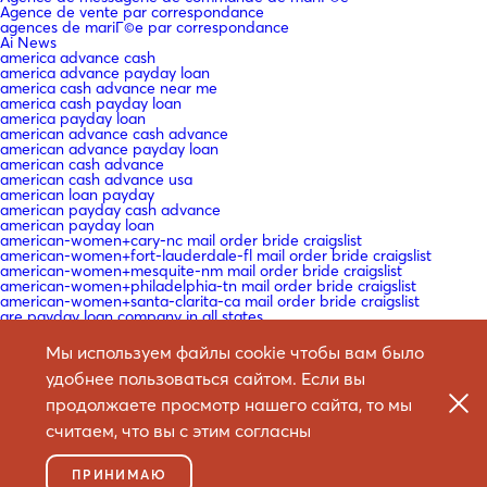
Agence de vente par correspondance
agences de mariГ©e par correspondance
Ai News
america advance cash
america advance payday loan
america cash advance near me
america cash payday loan
america payday loan
american advance cash advance
american advance payday loan
american cash advance
american cash advance usa
american loan payday
american payday cash advance
american payday loan
american-women+cary-nc mail order bride craigslist
american-women+fort-lauderdale-fl mail order bride craigslist
american-women+mesquite-nm mail order bride craigslist
american-women+philadelphia-tn mail order bride craigslist
american-women+santa-clarita-ca mail order bride craigslist
are payday loan company in all states
are payday loans
are payday loans a bad idea
Мы используем файлы cookie чтобы вам было
are payday loans bad for credit
удобнее пользоваться сайтом. Если вы
are payday loans bad for your credit
average cost of a mail order bride
продолжаете просмотр нашего сайта, то мы
average mail order bride prices
average price for a mail order bride
считаем, что вы с этим согласны
average price of a mail order bride
average price of mail order bride
aviator
ПРИНИМАЮ
aviator brazil