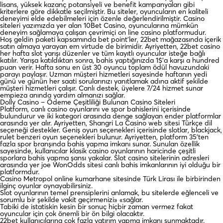
lisans, yüksek kazanç potansiyeli ve benefit kampanyaları gibi
kriterlere göre dikkatle seçilmiştir. Bu siteler, oyuncuların en kaliteli
deneyimi elde edebilmeleri için özenle değerlendirilmiştir. Casino
siteleri yazımızda yer alan 10Bet Casino, oyuncularına mümkün
deneyim sağlamaya çalışan çevrimiçi on line casino platformudur.
Hoş geldin paketi kapsamında bet point’ler, 22bet mağazasında içerik
satın almaya yarayan em virtude de birimidir. Ayriyetten, 22bet casino
her hafta slot yarışı düzenler ve tüm kayıtlı oyuncular isteğe bağlı
katılır. Yarışa katıldıktan sonra, bahis yaptığınızda 1$’a karşı a hundred
puan verir. Hafta sonu en üst 30 oyuncu toplam ödül havuzundaki
parayı paylaşır. Uzman müşteri hizmetleri sayesinde haftanın yedi
günü ve günün her saati sorularınızı yanıtlamak adına aktif şekilde
müşteri hizmetleri çalışır. Canlı destek, üyelere 7/24 hizmet sunar
empieza anında yardım almanızı sağlar.
Dolly Casino – Ödeme Çeşitliliği Bulunan Casino Siteleri
Platform, canlı casino oyunlarını ve spor bahislerini içerisinde
bulundurur ve iki kategori arasında denge sağlayan ender platformlar
arasında yer alır. Ayriyetten, Shangri La Casino web sitesi Türkçe dil
seçeneği destekler. Geniş oyun seçenekleri içerisinde slotlar, blackjack,
rulet benzeri oyun seçenekleri bulunur. Ayriyetten, platform 35’ten
fazla spor branşında bahis yapma imkanı sunar. Sunulan özellik
sayesinde, kullanıcılar klasik casino oyunlarının haricinde çeşitli
sporlara bahis yapma şansı yakalar. Slot casino sitelerinin adresleri
arasında yer joe WonOdds sitesi canlı bahis imkanlarının iyi olduğu bir
platformdur.
Casino Metropol online kumarhane sitesinde Türk Lirası ile birbirinden
ilginç oyunlar oynayabilirsiniz.
Slot oyunlarının temel prensiplerini anlamak, bu sitelerde eğlenceli ve
sorumlu bir şekilde vakit geçirmenizi» «sağlar.
Tabiki de istatiskin kesin bir sonuç hiçbir zaman vermez fakat
oyuncular için çok önemli bir ön bilgi olacaktır.
22bet kullanıcılarına çok fazla yatırım yapma imkanı sunmaktadır.