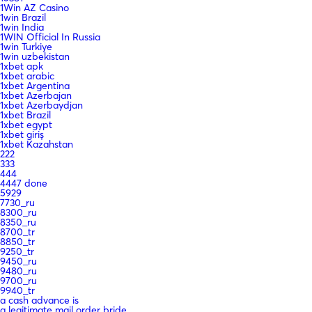
1Win AZ Casino
1win Brazil
1win India
1WIN Official In Russia
1win Turkiye
1win uzbekistan
1xbet apk
1xbet arabic
1xbet Argentina
1xbet Azerbajan
1xbet Azerbaydjan
1xbet Brazil
1xbet egypt
1xbet giriş
1xbet Kazahstan
222
333
444
4447 done
5929
7730_ru
8300_ru
8350_ru
8700_tr
8850_tr
9250_tr
9450_ru
9480_ru
9700_ru
9940_tr
a cash advance is
a legitimate mail order bride