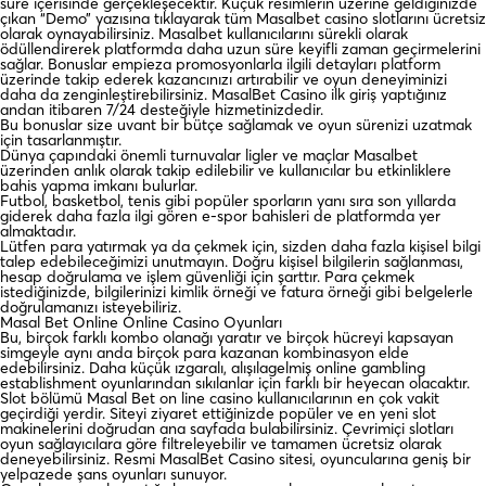
süre içerisinde gerçekleşecektir. Küçük resimlerin üzerine geldiğinizde
çıkan “Demo” yazısına tıklayarak tüm Masalbet casino slotlarını ücretsiz
olarak oynayabilirsiniz. Masalbet kullanıcılarını sürekli olarak
ödüllendirerek platformda daha uzun süre keyifli zaman geçirmelerini
sağlar. Bonuslar empieza promosyonlarla ilgili detayları platform
üzerinde takip ederek kazancınızı artırabilir ve oyun deneyiminizi
daha da zenginleştirebilirsiniz. MasalBet Casino ilk giriş yaptığınız
andan itibaren 7/24 desteğiyle hizmetinizdedir.
Bu bonuslar size uvant bir bütçe sağlamak ve oyun sürenizi uzatmak
için tasarlanmıştır.
Dünya çapındaki önemli turnuvalar ligler ve maçlar Masalbet
üzerinden anlık olarak takip edilebilir ve kullanıcılar bu etkinliklere
bahis yapma imkanı bulurlar.
Futbol, basketbol, tenis gibi popüler sporların yanı sıra son yıllarda
giderek daha fazla ilgi gören e-spor bahisleri de platformda yer
almaktadır.
Lütfen para yatırmak ya da çekmek için, sizden daha fazla kişisel bilgi
talep edebileceğimizi unutmayın. Doğru kişisel bilgilerin sağlanması,
hesap doğrulama ve işlem güvenliği için şarttır. Para çekmek
istediğinizde, bilgilerinizi kimlik örneği ve fatura örneği gibi belgelerle
doğrulamanızı isteyebiliriz.
Masal Bet Online Online Casino Oyunları
Bu, birçok farklı kombo olanağı yaratır ve birçok hücreyi kapsayan
simgeyle aynı anda birçok para kazanan kombinasyon elde
edebilirsiniz. Daha küçük ızgaralı, alışılagelmiş online gambling
establishment oyunlarından sıkılanlar için farklı bir heyecan olacaktır.
Slot bölümü Masal Bet on line casino kullanıcılarının en çok vakit
geçirdiği yerdir. Siteyi ziyaret ettiğinizde popüler ve en yeni slot
makinelerini doğrudan ana sayfada bulabilirsiniz. Çevrimiçi slotları
oyun sağlayıcılara göre filtreleyebilir ve tamamen ücretsiz olarak
deneyebilirsiniz. Resmi MasalBet Casino sitesi, oyuncularına geniş bir
yelpazede şans oyunları sunuyor.