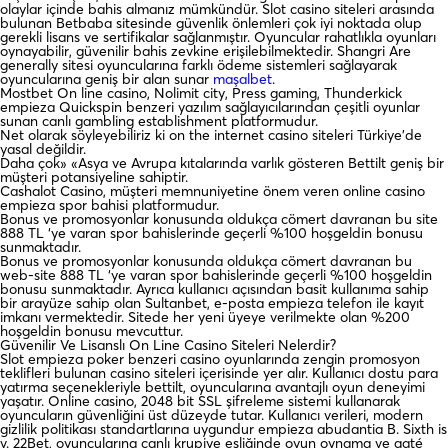
olaylar içinde bahis almanız mümkündür. Slot casino siteleri arasında
bulunan Betbaba sitesinde güvenlik önlemleri çok iyi noktada olup
gerekli lisans ve sertifikalar sağlanmıştır. Oyuncular rahatlıkla oyunları
oynayabilir, güvenilir bahis zevkine erişilebilmektedir. Shangri Are
generally sitesi oyuncularına farklı ödeme sistemleri sağlayarak
oyuncularına geniş bir alan sunar
maşalbet
.
Mostbet On line casino, Nolimit city, Press gaming, Thunderkick
empieza Quickspin benzeri yazılım sağlayıcılarından çeşitli oyunlar
sunan canlı gambling establishment platformudur.
Net olarak söyleyebiliriz ki on the internet casino siteleri Türkiye’de
yasal değildir.
Daha çok» «Asya ve Avrupa kıtalarında varlık gösteren Bettilt geniş bir
müşteri potansiyeline sahiptir.
Cashalot Casino, müşteri memnuniyetine önem veren online casino
empieza spor bahisi platformudur.
Bonus ve promosyonlar konusunda oldukça cömert davranan bu site
888 TL ‘ye varan spor bahislerinde geçerli %100 hoşgeldin bonusu
sunmaktadır.
Bonus ve promosyonlar konusunda oldukça cömert davranan bu
web-site 888 TL ‘ye varan spor bahislerinde geçerli %100 hoşgeldin
bonusu sunmaktadır. Ayrıca kullanıcı açısından basit kullanıma sahip
bir arayüze sahip olan Sultanbet, e-posta empieza telefon ile kayıt
imkanı vermektedir. Sitede her yeni üyeye verilmekte olan %200
hoşgeldin bonusu mevcuttur.
Güvenilir Ve Lisanslı On Line Casino Siteleri Nelerdir?
Slot empieza poker benzeri casino oyunlarında zengin promosyon
teklifleri bulunan casino siteleri içerisinde yer alır. Kullanıcı dostu para
yatırma seçenekleriyle bettilt, oyuncularına avantajlı oyun deneyimi
yaşatır. Online casino, 2048 bit SSL şifreleme sistemi kullanarak
oyuncuların güvenliğini üst düzeyde tutar. Kullanıcı verileri, modern
gizlilik politikası standartlarına uygundur empieza abudantia B. Sixth is
v. 22Bet, oyuncularına canlı krupiye eşliğinde oyun oynama ve gaté