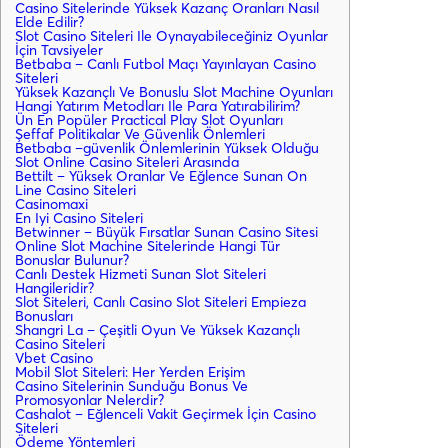
Casino Sitelerinde Yüksek Kazanç Oranları Nasıl
Elde Edilir?
Slot Casino Siteleri Ile Oynayabileceğiniz Oyunlar
İçin Tavsiyeler
Betbaba – Canlı Futbol Maçı Yayınlayan Casino
Siteleri
Yüksek Kazançlı Ve Bonuslu Slot Machine Oyunları
Hangi Yatırım Metodları Ile Para Yatırabilirim?
Ün En Popüler Practical Play Slot Oyunları
Şeffaf Politikalar Ve Güvenlik Önlemleri
Betbaba –güvenlik Önlemlerinin Yüksek Olduğu
Slot Online Casino Siteleri Arasında
Bettilt – Yüksek Oranlar Ve Eğlence Sunan On
Line Casino Siteleri
Casinomaxi
En Iyi Casino Siteleri
Betwinner – Büyük Fırsatlar Sunan Casino Sitesi
Online Slot Machine Sitelerinde Hangi Tür
Bonuslar Bulunur?
Canlı Destek Hizmeti Sunan Slot Siteleri
Hangileridir?
Slot Siteleri, Canlı Casino Slot Siteleri Empieza
Bonusları
Shangri La – Çeşitli Oyun Ve Yüksek Kazançlı
Casino Siteleri
Vbet Casino
Mobil Slot Siteleri: Her Yerden Erişim
Casino Sitelerinin Sunduğu Bonus Ve
Promosyonlar Nelerdir?
Cashalot – Eğlenceli Vakit Geçirmek İçin Casino
Siteleri
Ödeme Yöntemleri