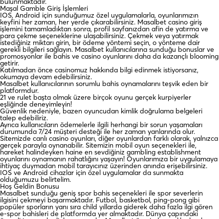
bulunmaktadır.
Maşal Gamble Giriş İşlemleri
IOS, Android için sunduğumuz özel uygulamalarla, oyunlarımızın
keyfini her zaman, her yerde çıkarabilirsiniz. Masalbet casino giriş
işlemini tamamladıktan sonra, profil sayfanızdan afin de yatırma ve
para çekme seçeneklerine ulaşabilirsiniz. Çekmek veya yatırmak
istediğiniz miktarı girin, bir ödeme yöntemi seçin, o yönteme dair
gerekli bilgileri sağlayın. Masalbet kullanıcılarına sunduğu bonuslar ve
promosyonlar ile bahis ve casino oyunlarını daha da kazançlı blooming
getirir.
Katılmadan önce casinomuz hakkında bilgi edinmek istiyorsanız,
okumaya devam edebilirsiniz.
Masalbet kullanıcılarının sorumlu bahis oynamalarını teşvik eden bir
platformdur.
21 ve rulet başta olmak üzere birçok oyunu gerçek kurpiyerler
eşliğinde deneyimleyin!
Güvenlik nedeniyle, bazen oyuncudan kimlik doğrulama belgeleri
talep edebiliriz.
Ayrıca kullanıcıların ödemelerle ilgili herhangi bir sorun yaşamaları
durumunda 7/24 müşteri desteği ile her zaman yanlarında olur.
Sitemizde canlı casino oyunları, diğer oyunlardan farklı olarak, yalnızca
gerçek parayla oynanabilir. Sitemizin mobil oyun seçenekleri ile,
hareket halindeyken haine en sevdiğiniz gambling establishment
oyunlarını oynamanın rahatlığını yaşayın! Oyunlarımıza bir uygulamaya
ihtiyaç duymadan mobil tarayıcınız üzerinden anında erişebilirsiniz.
IOS ve Android cihazlar için özel uygulamalar da sunmakta
olduğumuzu belirtelim.
Hoş Geldin Bonusu
Masalbet sunduğu geniş spor bahis seçenekleri ile spor severlerin
ilgisini çekmeyi başarmaktadır. Futbol, basketbol, ping-pong gibi
popüler sporların yanı sıra child yıllarda giderek daha fazla ilgi gören
e-spor bahisleri de platformda yer almaktadır. Dünya çapındaki