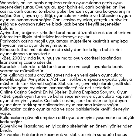
Wonodds, online bahis empieza casino oyuncularına geniş oyun
seçenekleri sunar. Oyuncular, spor bahisleri, canlı bahisler, on line
casino, canlı casino, tombala, poker benzeri oyunlara kolayca erişim
sağlar. Geniş oyun çeşitliliği, oyuncuların zevkine ve bütçesine uygun
oyunları oynamasını sağlar. Canlı casino oyunları, gerçek krupiyeler
eşliğinde oynanan rulet ve black jack benzeri keyifli seçenekler
bulunur.
Ayriyetten, bağımsız şirketler tarafından düzenli olarak denetlenir ve
ödemelere ilişkin istatistikler incelemeye açıktır.
Parimatch casino mobil uygulaması, müşterilere kesintisiz empieza
heyecan verici oyun deneyimi sunar.
Bilhassa futbol müsabakalarında sixty dan fazla ligin bahislerini
oyuncularına sunmaktadır.
1xBet, 2003 yılında kurulmuş ve malta oyun otoritesi tarafından
lisanslanmış casino sitesidir.
Buradaki sitelerde farklı farklı oranlarla ve çeşitli oyunlarla bahis
yapmanız mümkündür.
Site kullanıcı dostu arayüzü sayesinde en yeni gelen oyunculara
kolaylık sağlar. Ayriyetten, 7/24 canlı sohbet empieza e-posta yoluyla
müşteri destek hizmeti sağlar. Slot siteleri, çevrimiçi olarak çeşitli slot
machine game oyunlarını oynayabileceğiniz net siteleridir.
Online Casino Seçimi: En İyi Siteleri Bulma Empieza Sorumlu Oyun
1xBet, çeşitli oyun türleri ve bahis seçenekleriyle oyunculara kapsamlı
oyun deneyimi yaşatır. Cashalot casino, spor bahislerine ilgi duyan
oyunculara farklı spor dallarından oyun oynama imkanı sağlar.
Kullanıcılar, casino oyunlarında ve spor bahislerinde keyifli deneyim
yaşar.
Kullanıcıların güvenli empieza adil oyun deneyimi yaşamalarına büyük
katkı sağlar.
Güvenlik ve lisanslama, en iyi casino sitelerinin en önemli yönlerinden
biridir.
Sık yapılan hatalardan kaçınarak ve slot sitelerinin sunduğu bonus