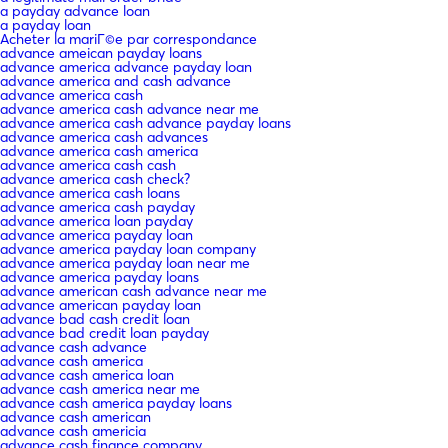
a payday advance loan
a payday loan
Acheter la mariГ©e par correspondance
advance ameican payday loans
advance america advance payday loan
advance america and cash advance
advance america cash
advance america cash advance near me
advance america cash advance payday loans
advance america cash advances
advance america cash america
advance america cash cash
advance america cash check?
advance america cash loans
advance america cash payday
advance america loan payday
advance america payday loan
advance america payday loan company
advance america payday loan near me
advance america payday loans
advance american cash advance near me
advance american payday loan
advance bad cash credit loan
advance bad credit loan payday
advance cash advance
advance cash america
advance cash america loan
advance cash america near me
advance cash america payday loans
advance cash american
advance cash americia
advance cash finance company