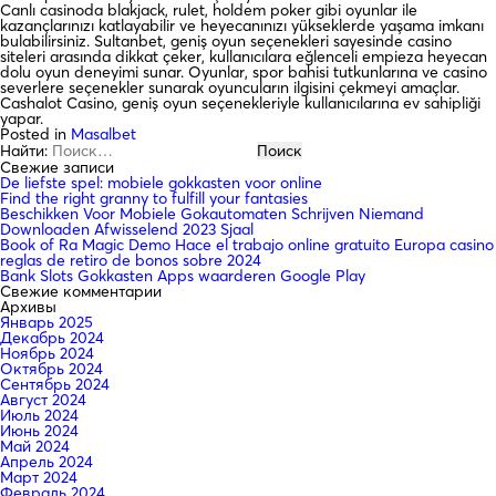
Canlı casinoda blakjack, rulet, holdem poker gibi oyunlar ile
kazançlarınızı katlayabilir ve heyecanınızı yükseklerde yaşama imkanı
bulabilirsiniz. Sultanbet, geniş oyun seçenekleri sayesinde casino
siteleri arasında dikkat çeker, kullanıcılara eğlenceli empieza heyecan
dolu oyun deneyimi sunar. Oyunlar, spor bahisi tutkunlarına ve casino
severlere seçenekler sunarak oyuncuların ilgisini çekmeyi amaçlar.
Cashalot Casino, geniş oyun seçenekleriyle kullanıcılarına ev sahipliği
yapar.
Posted in
Masalbet
Найти:
Свежие записи
De liefste spel: mobiele gokkasten voor online
Find the right granny to fulfill your fantasies
Beschikken Voor Mobiele Gokautomaten Schrijven Niemand
Downloaden Afwisselend 2023 Sjaal
Book of Ra Magic Demo Hace el trabajo online gratuito Europa casino
reglas de retiro de bonos sobre 2024
Bank Slots Gokkasten Apps waarderen Google Play
Свежие комментарии
Архивы
Январь 2025
Декабрь 2024
Ноябрь 2024
Октябрь 2024
Сентябрь 2024
Август 2024
Июль 2024
Июнь 2024
Май 2024
Апрель 2024
Март 2024
Февраль 2024