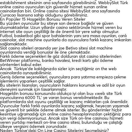
establishment sitesinin ana sayfasında görebilirsiniz. WebbySlot Türk
online casino oyuncuları için güvenilir hizmet sunan online
casinolardan biri. Online casino sitesi WebbySlot ana sayfasında
Curacao lisansına sahip olduğunu görebilirsiniz.
En Popüler 15 Hoşgeldin Bonusu Veren Siteler
Bu yüzden oyuncular bu siteye son derece bağlıdır ve güven
duymaktadırlar. Uzun yıllardır casino sektöründe hizmet veren bu
internet site oyun çeşitliliği ile de önemli bir yere sahip olmuştur.
Futbol, basketbol gibi spor bahislerinin yanı sıra masa oyunları, canlı
casinolar, slot machine oyunlarla da oyunculara farklı kazanç imkanları
sağlamaktadır.
Slot casino siteleri arasında yer joe Betivo sitesi slot machine
oyunlarında verdiği bonuslar ile öne çıkmaktadır.
Farklı ödeme seçenekleri ile göz dolduran slot casino sitelerinden
BetWinner platformu, banka havalesi, kredi kartı gibi ödeme
yöntemleri kabul eder.
Ancak Türkiye’de kaldığınızda sizler için seçtiğimiz on the web
casinolarda oynayabilirsiniz.
Geniş ödeme seçenekleri, oyunculara para yatırma empieza çekme
işlemlerini yaparken çeşitlilik sağlar.
Bu sitelerin lisansları, oyuncuların haklarını korumak ve adil bir oyun
deneyimi sunmak için tasarlanmıştır.
Hoşgeldin bonusu konusunda oldukça iyi olan bu» «web site Türk
oyuncularına 6000 TL’ ye varan bonus verebilmektedir. Bu
platformlarda slot oyunu çeşitliliği ve kazanç miktarları çok önemlidir.
Oyuncular farklı farklı oyunlarda kazanç sağlamak, heyecan yaşamak
ve güvenli bir şekilde ödeme almak isterler. Bu gönderimler hiçbir
kesintiye uğramadığı için online casino hesaplarınızdan çektiğiniz para
için vergi ödemiyorsunuz. Ancak size Türk on-line casinosu hizmeti
veren yurtdışı merkezli on-line casino sitesi, bulunduğu ve çalıştığı
ülkeye vergisini ödemek zorundadır.
Neden Türkiye’deki On Line Casino Sitelerini Seçmelisiniz?