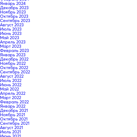
Январь 2024
Декабрь 2023
Ноябрь 2023
Октябрь 2023
Сентябрь 2023
Август 2023
Июль 2023
Июнь 2023
Май 2023
Апрель 2023
Март 2023
Февраль 2023
Январь 2023
Декабрь 2022
Ноябрь 2022
Октябрь 2022
Сентябрь 2022
Август 2022
Июль 2022
Июнь 2022
Май 2022
Апрель 2022
Март 2022
Февраль 2022
Январь 2022
Декабрь 2021
Ноябрь 2021
Октябрь 2021
Сентябрь 2021
Август 2021
Июль 2021
Июнь 2021