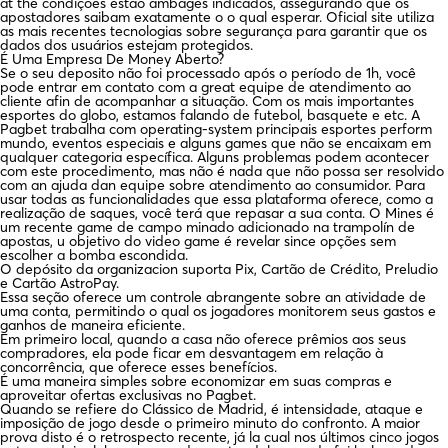
at the condições estão ambages indicados, assegurando que os
apostadores saibam exatamente o o qual esperar. Oficial site utiliza
as mais recentes tecnologias sobre segurança para garantir que os
dados dos usuários estejam protegidos.
É Uma Empresa De Money Aberto?
Se o seu deposito não foi processado após o período de 1h, você
pode entrar em contato com a great equipe de atendimento ao
cliente afin de acompanhar a situação. Com os mais importantes
esportes do globo, estamos falando de futebol, basquete e etc. A
Pagbet trabalha com operating-system principais esportes perform
mundo, eventos especiais e alguns games que não se encaixam em
qualquer categoria específica. Alguns problemas podem acontecer
com este procedimento, mas não é nada que não possa ser resolvido
com an ajuda dan equipe sobre atendimento ao consumidor. Para
usar todas as funcionalidades que essa plataforma oferece, como a
realização de saques, você terá que repasar a sua conta. O Mines é
um recente game de campo minado adicionado na trampolín de
apostas, u objetivo do video game é revelar since opções sem
escolher a bomba escondida.
O depósito da organizacion suporta Pix, Cartão de Crédito, Preludio
e Cartão AstroPay.
Essa seção oferece um controle abrangente sobre an atividade de
uma conta, permitindo o qual os jogadores monitorem seus gastos e
ganhos de maneira eficiente.
Em primeiro local, quando a casa não oferece prêmios aos seus
compradores, ela pode ficar em desvantagem em relação à
concorrência, que oferece esses benefícios.
É uma maneira simples sobre economizar em suas compras e
aproveitar ofertas exclusivas no Pagbet.
Quando se refiere do Clássico de Madrid, é intensidade, ataque e
imposição de jogo desde o primeiro minuto do confronto. A maior
prova disto é o retrospecto recente, já la cual nos últimos cinco jogos