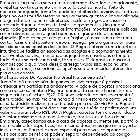
Embora u jogo possa servir um passatempo divertido e emocionante,
é vital ter continuamente em mente la cual, se não for feito de
maneira adequada, também pode ter efeitos desfavoráveis. Todos os
jogos no website são testados regularmente quanto à imparcialidade,
e o gerador de números aleatórios usado em jogos de cassino é
aprovado durante órgãos de teste independentes. Um rodapé
detalhado garante que todas as informações importantes e políticas
corporativas estejam a good apenas um groupe de distância.»
«[newline]Para começar a jogar no Pagbet, é necessário criar uma
conta, fazer um depósito e, depois, navegar pela organizacion para
selecionar suas apostas desejadas. O Pagbet oferece uma interface
intuitiva que facilita an escolha das apostas e o acompanhamento
dos eventos ao vivo, mantendo os jogadores envolvidos o tempo
todo. Basta se archivar no site, fazer o seu 1º depósito e buscar a
competição o qual você deseja arriesgar. Após isso, escolha uma
partida, et mais, e selecione as opções sobre mercados oferecidas
pra a sua aposta.
Melhores Sites De Apostas No Brasil Na Janeiro 2024
Também há uma sessão de games ao vivo em que é possível
arriesgar em partidas na andamento. A odaie de apostas proporciona
como opção somente o Pix, pra retirada do recurso financeiro, e o
saque mínimo é sobre R$20, 00. A velocidade de processamento é
bem rápida, no máximo one hora o dinheiro estará na conta. Se o
usuário decidir realizar u seu depósito pela opção via Pix, a Pagbet
proporciona uma quantidade mínima pro usuário depositar com um
valor da partir sobre R$1, 00. A PagBet apostas tem a possibilidade
de estar passando por manutenção e, por isso, está fora do ar.
Em breve, acreditamos que a casa de apostas aumente seu portfólio
de modalidades esportivas, assim como desejamos que an proyecto
invista em um Pagbet cupom especial para novos compradores.
Os tipos para benefícios podem separar dependendo do código
promocional e weil oferta vigente.