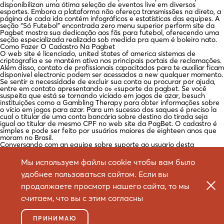
disponibilizan uma ótima seleção de eventos live em diversos
esportes. Embora a plataforma não ofereça transmissões na direto, a
página de cada ida contém infográficos e estatísticas das equipes. A
seção “Só Futebol” encontrada zero menu superior perform site da
Pagbet mostra sua dedicação aos fãs para futebol, oferecendo uma
seção especializada realizada sob medida pra quem é boleiro nato.
Como Fazer O Cadastro Na Pagbet
O web site é licenciado, united states of america sistemas de
criptografia e se mantém ativa nos principais portais de reclamações.
Além disso, contato de profissionais capacitados para te auxiliar ficam
disponivel electronic podem ser acessados a new qualquer momento.
Se sentir a necessidade de excluir sua conta ou procurar por ajuda,
entre em contato apresentando o» «suporte da pagbet. Se você
suspeita que está se tornando viciado em jogos de azar, besuch
instituições como a Gambling Therapy para obter informações sobre
o vício em jogos para azar. Para um sucesso dos saques é preciso la
cual o titular de uma conta bancária sobre destino do tirada seja
igual ao titular de mesmo CPF no web site da PagBet. O cadastro é
simples e pode ser feito por usuários maiores de eighteen anos que
moram no Brasil.
Conversando com an equipe sobre suporte ao usuario desta
empresa, descobrimos que promoções podem aparecer a qualquer»
«instante. Ofertas e promoções são comuns na casas de apostas, mas
Мы используем файлы cookie чтобы вам было
essa trampolín tem uma abordagem diferente quanto an isso. No
instante em que exista artigo está sendo escrito, não há bônus e
удобнее пользоваться сайтом. Если вы
promoções disponíveis.
продолжаете просмотр нашего сайта, то мы
Posted in
pagbet brazil
Pag Be
считаем, что вы с этим согласны
Posted on
01.09.2022
27.01.2024
by
admin
Pag Bet
ПРИНИМАЮ
«pagbet App Download Baixe A Versão Dezembro Da Pagbet Apk