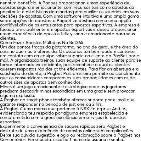
nenhum benefício. A Pagbet proporcionan uman experiência de
apostas segura e emocionante, com recursos tais como apostas ao
palpitante e estatísticas detalhadas para auxiliar os usuários em suas
decisões de apostas. Com uma software intuitiva e uma ampla gama
sobre opções de apostas, a Pagbet ze destaca como uma opção
confiável afin de os entusiastas para apostas esportivas. A empresa é
focada principalmente em apostas esportivas e desea proporcionar
uman experiência de apostas feliz y sana e emocionante para seus
clientes.
Como Fazer Apostas Múltiplas Na Bet365
Um dos pontos fracos da plataforma, no ano de geral, é the área do
cassino que não é oferecida. Os usuários também podem contarse
em contato com an equipe sobre suporte ao cliente do PagBet por e-
mail. A organização treinou suan equipe de suporte ao cliente para se
tornar informada e» «eficiente, pois reconhece o qual os clientes
querem respostas rápidas at the eficientes. Para fiar an abertura e a
satisfação do cliente, a Pagbet País brasileiro permite adicionalmente
que os consumidores comparem as suas probabilidades com as de
outros sites de apostas bem conhecidos.
Mines é um jogo emocionante e estratégico onde os jogadores
precisam descobrir minas escondidas em uma grade sem provocar
alguma explosão.
A Pagbet no smart phone também oferece suporte por e-mail que
garante responder no período de just one ou 2 hrs.
A Pagbet é uma marca que pertence à NSX Enterprise And. V.,
evidenciando teu respaldo por alguma empresa estabelecida e
comprometida com a great excelência em serviços de apostas
esportivas.
Experimente a conveniência de saques rápidos zero Pagbet e
desfrute de uma experiência de apostas online sem complicações.
Deixe sua dúvida, sugestão, elogio ou reclamação sobre a Pagbet nos
Comentários. Em seguida, escolha 1 nome de usuário e senha,