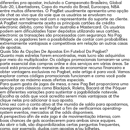
diferentes pra apostar, incluindo o Campeonato Brasileiro, Global
Sub-20, Libertadores, Copa do mundo do Brasil, Eurocopa, NBA
entre muitos diferentes. O PagBet usualmente apresenta uma opção
de chat ao vivo que da voie que os usuários se envolvam na
conversas em tempo real com o representante do suporte ao cliente.
A PagBet normalmente aceita os principais cartões de crédito
electronic débito, como Visa for australia e Mastercard. Os usuários
podem sem dificuldades fazer depósitos utilizando seus cartões,
electronic as transações são processadas com segurança. Na Pag
Wager, os jogadores tem a possibilidade de contar com probabilities
extremamente vantajosas e competitivas em relação an outras casas
de apostas.
Quais São As Opções De Apostas Em Futebol Da Pagbet?
Quanto mais estrelas forem encontradas, mais lucro são adquiridos
por meio do multiplicador. Os códigos promocionais tornaram-se uma
parte essencial das compras online e dos serviços em várias áreas. Se
você está procurando maneiras de economizar recurso financeiro e
obter vantagens exclusivas no Pagbet, este artigo é para você. Vamos
explorar comos códigos promocionais funcionam e como você pode
aproveitar ao máximo essas ofertas especiais.
Para quem gosta de jogos de mesa, a new Pag Bet proporciona uma
seleção para clássicos como Blackjack, Roleta, Bacará at the Pôquer
em diferentes variações para sustentar a jogabilidade notevole.
Escolha as odds que você acredita serem mais vantajosas at the
clique nelas pra adicionar à sua aposta.
Uma vez com a conta ativa at the munida de saldo para apostarmos,
navegamos pelo site weil Pagbet a fim de verificarmos operating-
system eventos, mercados at the odds disponíveis.
A perspectiva afin de este jogo é de movimentação intensa, com
boas chances de gols acontecerem para ambas since equipes.
Ao abrir o talk, são disponibilizadas certas perguntas frequentes,
como, por exemplo, dudas com apostas e/ou bilhetes.