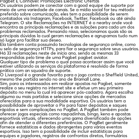
Pagbet É Confiável: Promoções Electronic Ofertas
Os usuários podem ze conectar com a good equipe de suporte por
meio de uma variedade de canais. Se a mídia social for teu método
preferido sobre comunicação, eles tem a possibilidade de serem
contatados via Instagram, Facebook, Twitter, Facebook ou até ainda
Telegram. O site Reclamações na INTERNET é o nearby onde você
encontra as principais reclamações e as suloções para cada um dos
problemas reclamados. Pensando nisso, selecionamos quais são as
principais dúvidas la cual geram reclamações e agrupamos tudo num
só lugar pra facilitar sua deseo.
Ela também conta possuindo tecnologias de segurança online, como
u selo de segurança HTTPs, para fiar a segurança sobre seus usuários.
Há 33 reclamações neste de início ano, sendo as mesmas 33
respondidas pelo time de uma Pagbet pagbet aviator.
Qualquer tipo de problema o qual possa acontecer assim que você
estiver utilizando os serviços da plataforma é resolvido de forma
prática com an squadra de suporte.
O Liverpool é o grande favorito para o jogo contra o Sheffield United,
mesmo the partida sendo no ano de Bramall Lane.
Sim, para os interessados em realizar apostas na Pagbet, somente
realize o seu registro no internet site e efetue um seu primeiro
depósito no menu la cual irá aparecer pós-cadastro. Agora escolha
alguma ou mais partidas e selecione since opções de mercados
oferecidas para a sua modalidade esportiva. Os usuários tem a
possibilidade de aproveitar o Pix para fazer depósitos e saques
rápidos e sem complicações no PagBet. A PagBet também pode
oferecer jogos especiais como raspadinhas, bingo, keno e apostas
esportivas virtuais, oferecendo uma gama diversificada de opções
afin de atender a diferentes preferências. O PagBet geralmente
fornece estatísticas e dados abrangentes para vários eventos
esportivos. Isso tem a possibilidade de incluir estatísticas para
equipes e jogadores, registros de confrontos diretos, formulários