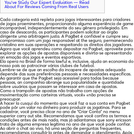
You’ve Study Our Expert Evaluation — Read
About For Reviews Coming From Real Users
Cada categoria está repleta para jogos interessantes para criadores
de jogos proeminentes, proporcionando alguma experiência de game
incomparável, independentemente do seu gênero privilegiado. Em
caso de desacordo, os participantes podem solicitar ao órgão
dirigente uma arbitragem justa. A PagBet é confiável e cumpre seu
compromisso com um jogo responsável at the seguro, permanecendo
cristalino em suas operações e respeitando os direitos dos jogadores.
Agora que você aprendeu como depositar na Pagbet, aproveite para
explorar as opções de apostas disponíveis e divirta-se apresentando
an emoção dos jogos e eventos esportivos.
Ela opera no Brasil de forma lawful e, inclusive, ajuda an economia do
nosso país ao patrocinar vários clubes de futebol.
Lembre-se de que an escolha da incapere de apostas adequada
depende das suas preferências pessoais e necessidades específicas.
Ao garantir que the Pagbet seja acessível para todas because
pessoas, an companhia abrange sua popularidade e quantidade
sobre usuários que possam se interessar em casa de apostas.
Como a trampolín de apostas não trabalha com opções de
movimentação como carteiras virtuais, você» «não precisa se
preocupar.
A hacer la cusqui do momento que você faz a sua conta em Pagbet
pode pôr um valor na dinheiro para produzir as jogatinas. Para se
cadastrar, você precisa clicar no ano de “Criar Conta” no menu
superior carry out site. Recomendamos que você confira os termos e
condições antes de mais nada, mas já adiantamos que sony ericsson
trata de alguma empresa legítima no ano de que você pode confiar.
Ao abrir o chat ao vivo, há uma seção de perguntas frequentes,
recomendamos consultá-la antes de demandar o atendimento. Após