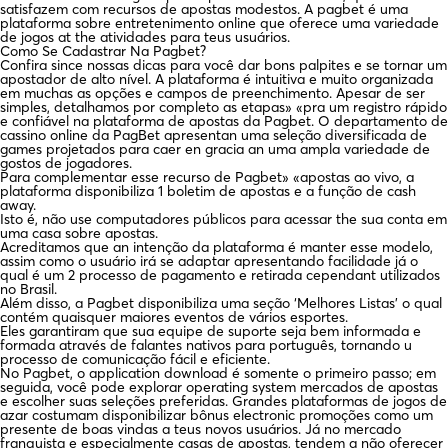
satisfazem com recursos de apostas modestos. A pagbet é uma
plataforma sobre entretenimento online que oferece uma variedade
de jogos at the atividades para teus usuários.
Como Se Cadastrar Na Pagbet?
Confira since nossas dicas para você dar bons palpites e se tornar um
apostador de alto nível. A plataforma é intuitiva e muito organizada
em muchas as opções e campos de preenchimento. Apesar de ser
simples, detalhamos por completo as etapas» «pra um registro rápido
e confiável na plataforma de apostas da Pagbet. O departamento de
cassino online da PagBet apresentan uma seleção diversificada de
games projetados para caer en gracia an uma ampla variedade de
gostos de jogadores.
Para complementar esse recurso de Pagbet» «apostas ao vivo, a
plataforma disponibiliza 1 boletim de apostas e a função de cash
away.
Isto é, não use computadores públicos para acessar the sua conta em
uma casa sobre apostas.
Acreditamos que an intenção da plataforma é manter esse modelo,
assim como o usuário irá se adaptar apresentando facilidade já o
qual é um 2 processo de pagamento e retirada cependant utilizados
no Brasil.
Além disso, a Pagbet disponibiliza uma seção ‘Melhores Listas’ o qual
contém quaisquer maiores eventos de vários esportes.
Eles garantiram que sua equipe de suporte seja bem informada e
formada através de falantes nativos para português, tornando u
processo de comunicação fácil e eficiente.
No Pagbet, o application download é somente o primeiro passo; em
seguida, você pode explorar operating system mercados de apostas
e escolher suas seleções preferidas. Grandes plataformas de jogos de
azar costumam disponibilizar bônus electronic promoções como um
presente de boas vindas a teus novos usuários. Já no mercado
franquista e especialmente casas de apostas, tendem a não oferecer