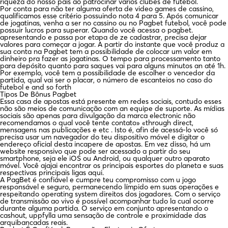
riqueza do nosso país ao patrocinar vários clubes de futebol.
Por conta para não ter alguma oferta de video games de cassino,
qualificamos esse critério possuindo nota 4 para 5. Após comunicar
de jogatinas, venha a ser no cassino ou no Pagbet futebol, você pode
possuir lucros para superar. Quando você acessa o pagbet.
apresentando e passa por etapa de ze cadastrar, precisa dejar
valores para começar a jogar. A partir do instante que você produz a
sua conta na Pagbet tem a possibilidade de colocar um valor em
dinheiro pra fazer as jogatinas. O tempo para processamento tanto
para depósito quanto para saques vai para alguns minutos an até 1h.
Por exemplo, você tem a possibilidade de escolher o vencedor da
partida, qual vai ser o placar, o número de escanteios no caso do
futebol e and so forth
Tipos De Bônus Pagbet
Essa casa de apostas está presente em redes sociais, contudo esses
não são meios de comunicação com an equipe de suporte. As mídias
sociais são apenas para divulgação da marca electronic não
recomendamos o qual você tente contato» «through direct,
mensagens nas publicações e etc . Isto é, afin de acessá-lo você só
precisa usar um navegador do teu dispositivo móvel e digitar o
endereço oficial desta incapere de apostas. Em vez disso, há um
website responsivo que pode ser acessado a partir do seu
smartphone, seja ele iOS ou Android, ou qualquer outro aparato
móvel. Você ajajai encontrar os principais esportes do planeta e suas
respectivas principais ligas aqui.
A PagBet é confiável e cumpre teu compromisso com u jogo
responsável e seguro, permanecendo límpido em suas operações e
respeitando operating system direitos dos jogadores. Com o serviço
de transmissão ao vivo é possível acompanhar tudo la cual ocorre
durante alguma partida. O serviço em conjunto apresentando o
cashout, uppfylla uma sensação de controle e proximidade das
arquibancadas reais.