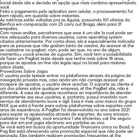
inicial deste site e decisão an opção que mais combina apresentando
você.
Feito o pagamento pelo aplicativo zero celular, o processamento foi
bem rápido, em questão sobre instantes.
As métricas estão voltadas pra as Águias, possuindo 101 vitórias do
Benfica em comparação com 25 carry out Braga, além para 31
empates.
Com nossa análise, percebemos que esse é um site la cual pode ser
nice adequado para diversos usuários, como operating system
citados anteriormente. Por conta disso, ela é especialmente indicada
para as pessoas que não gostam tanto de cassino. Ao acessar at the
se cadastrar no pagbet. com, pode ser que, no ano de algum
momento,» «você precise de suporte. Sim, você tem a possibilidade
de fazer um Pagbet teste desde que tenha mais sobre 18 anos,
porque as apostas on-line são legais aqui no brasil para maiores
sobre idade.
Provedores Sobre Jogos
O usuário pode testear entrar na plataforma através da página de
navegação privada mas, caso ainda sim não consiga acessar an
incapere de apostas, u usuário deve acechar. O suporte ao cliente é
um dos pilares sobre qualquer empresa, at the PagBet site, não é
diferente. A casa de apostas reconhece an importância de atender
prontamente aos seus usuários, e, portanto, possui investido num
serviço de atendimento bune e ágil. Essa é mais uma marca do grupo
NSX que está à frente para outras plataformas sobre esportes com
anos de experiência. A PagBet foi desenvolvida no ano sobre 2021
para expiar os apaixonados através de esportes. Ao sony ericsson
cadastrar na Pagbet, você encontra 1 site eficiente» «at the seguro
para dar em pré-jogos electronic em partidas ao vivo.
Se você está em busca da oportunidade financeira única no Brasil, o
Pag Bet está oferecendo uma promoção especial que não pode ser
ignorada. Eles também realizam promoções frequentes at the