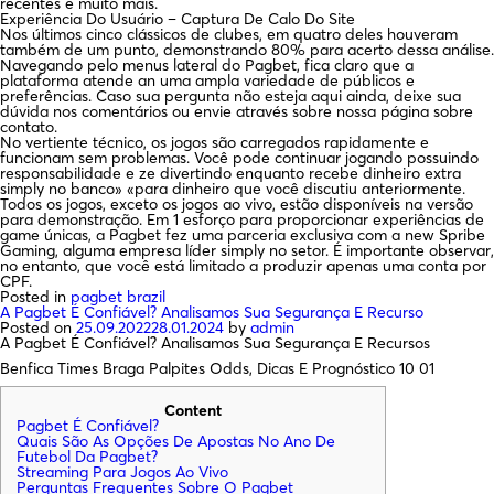
recentes e muito mais.
Experiência Do Usuário – Captura De Calo Do Site
Nos últimos cinco clássicos de clubes, em quatro deles houveram
também de um punto, demonstrando 80% para acerto dessa análise.
Navegando pelo menus lateral do Pagbet, fica claro que a
plataforma atende an uma ampla variedade de públicos e
preferências. Caso sua pergunta não esteja aqui ainda, deixe sua
dúvida nos comentários ou envie através sobre nossa página sobre
contato.
No vertiente técnico, os jogos são carregados rapidamente e
funcionam sem problemas. Você pode continuar jogando possuindo
responsabilidade e ze divertindo enquanto recebe dinheiro extra
simply no banco» «para dinheiro que você discutiu anteriormente.
Todos os jogos, exceto os jogos ao vivo, estão disponíveis na versão
para demonstração. Em 1 esforço para proporcionar experiências de
game únicas, a Pagbet fez uma parceria exclusiva com a new Spribe
Gaming, alguma empresa líder simply no setor. É importante observar,
no entanto, que você está limitado a produzir apenas uma conta por
CPF.
Posted in
pagbet brazil
A Pagbet É Confiável? Analisamos Sua Segurança E Recurso
Posted on
25.09.2022
28.01.2024
by
admin
A Pagbet É Confiável? Analisamos Sua Segurança E Recursos
Benfica Times Braga Palpites Odds, Dicas E Prognóstico 10 01
Content
Pagbet É Confiável?
Quais São As Opções De Apostas No Ano De
Futebol Da Pagbet?
Streaming Para Jogos Ao Vivo
Perguntas Frequentes Sobre O Pagbet