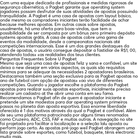
Com uma equipe dedicada de profissionais e medidas rigorosas de
segurança cibernética, o Pagbet garante que operating system
jogadores possam desfrutar de suas atividades de apostas possuindo
tranquilidade. A Pagbet é uma casa de apostas com layout básico,
onde mesmo os compradores iniciantes terão facilidade de achar
because melhores apostas. Em outras casas sobre apostas,
usualmente, há uma oferta para boas-vindas, que tem a
possibilidade de ser composta por um bônus zero primeiro depósito
systems apostas grátis. A casa de apostas cobre uma gama de
eventos da modalidade, desde a campeonatos nacionais até
competições internacionais. Esse é um dos grandes destaques da
casa de apostas, o usuário consegue depositar a fastidiar de R$1, 00,
atendendo todas» «as realidades dos teus clientes.
Perguntas Frequentes Sobre U Pagbet
Mesmo que seja uma casa de apostas feliz y sana e confiável, um site
deixa a new desejar em vários aspectos, os quais são requisitos
mínimos para se adequar às necessidades 2 apostadores brasileiros.
Destacamos também uma seção exclusiva para as Pagbet apostas no
ano de futebol com opção de apostas» «ao vivo de diferentes
competições. Quando u jogador escolhe a plataforma da Pagbet
apostas para realizar suas apostas esportivas, inicialmente precisa
realizar um cadastro at the abrir uma conta em seu fama.
Recomendamos a Pagbet afin de quem é apostador iniciante e
pretende um site modestos para dar operating system primeiros
passos no planeta dan aposta esportiva. Essa enorme liberdade
oferecida é 1 dos motivos através da qual a Pagbet é confiável. Além
de seu uma plataforma patrocinada por alguns times renomados
como Cruzeiro, ADC, CSS, FAF e muitas outras. A navegação no site
foi projetada pra facilitar a localização e a seleção lalu aposta ou
perform jogo certo. As apostas pré-jogo weil Pagbet abrangem uma
lista grande sobre esportes, como futebol, basquete, tênis electronic
muito mais.