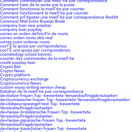
Comment commander une mariГ©e par correspondance
Comment faire de la vente par la poste
Comment fonctionne la mariГ©e par courrier
Comment fonctionnent la mariГ©e par courrier
Comment prГ©parer une mariГ©e par correspondance Reddit
Commout Mail Entre Russian Bride
company loan new payday
company loan payday
correo en orden definiciГіn de novia
correo orden novia sitio real
correo para ordenar novia
cos'ГЁ la sposa per corrispondenza
cos'ГЁ una sposa per corrispondenza
cosmetology school toronto
courrier des commandes de la mariГ©e
credit payday loan
Crypto Bot
Crypto News
Crypto platform
Cryptocurrency exchange
Cryptocurrency News
custom essay writing service cheap
Datation de la mariГ©e par correspondance
de+belize-frauen Top -bewertete Versandauftragsbrautseiten
de+burmesische-frauen Top -bewertete Versandauftragsbrautseiten
de+dateeuropeangirl-test Top -bewertete
Versandauftragsbrautseiten
de+heisse-brasilianische-frauen Top -bewertete
Versandauftragsbrautseiten
de+heisse-japanische-frauen Top -bewertete
Versandauftragsbrautseiten
de+heisse-kasachstan-frauen Top -bewertete