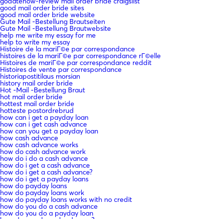
godatenow-review mail order bride craigslist
good mail order bride sites
good mail order bride website
Gute Mail -Bestellung Brautseiten
Gute Mail -Bestellung Brautwebsite
help me write my essay for me
help to write my essay
Histoire de la mariГ©e par correspondance
histoires de la mariГ©e par correspondance rГ©elle
Histoires de mariГ©e par correspondance reddit
Histoires de vente par correspondance
historiapostitilaus morsian
history mail order bride
Hot -Mail -Bestellung Braut
hot mail order bride
hottest mail order bride
hotteste postordrebrud
how can i get a payday loan
how can i get cash advance
how can you get a payday loan
how cash advance
how cash advance works
how do cash advance work
how do i do a cash advance
how do i get a cash advance
how do i get a cash advance?
how do i get a payday loans
how do payday loans
how do payday loans work
how do payday loans works with no credit
how do you do a cash advance
how do you do a payday loan