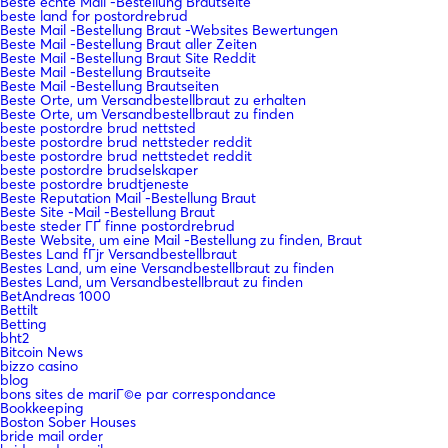
Beste echte Mail -Bestellung Brautseite
beste land for postordrebrud
Beste Mail -Bestellung Braut -Websites Bewertungen
Beste Mail -Bestellung Braut aller Zeiten
Beste Mail -Bestellung Braut Site Reddit
Beste Mail -Bestellung Brautseite
Beste Mail -Bestellung Brautseiten
Beste Orte, um Versandbestellbraut zu erhalten
Beste Orte, um Versandbestellbraut zu finden
beste postordre brud nettsted
beste postordre brud nettsteder reddit
beste postordre brud nettstedet reddit
beste postordre brudselskaper
beste postordre brudtjeneste
Beste Reputation Mail -Bestellung Braut
Beste Site -Mail -Bestellung Braut
beste steder ГҐ finne postordrebrud
Beste Website, um eine Mail -Bestellung zu finden, Braut
Bestes Land fГјr Versandbestellbraut
Bestes Land, um eine Versandbestellbraut zu finden
Bestes Land, um Versandbestellbraut zu finden
BetAndreas 1000
Bettilt
Betting
bht2
Bitcoin News
bizzo casino
blog
bons sites de mariГ©e par correspondance
Bookkeeping
Boston Sober Houses
bride mail order