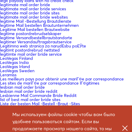
legit payday loans with no credit check
legitimate mail order bride
legitimate mail order bride services
legitimate mail order bride sites
legitimate mail order bride websites
legitime Mail -Bestellung Brautdienste
legitime Mail bestellen Brautunternehmen
Legitime Mail bestellen Brautwebsite
legitime postordrebrudselskaper
legitime Versandbestellbrautstandorte
legitimer Versandauftragsbrautservice
Legitimna web stranica za narudЕѕbu poЕЎte
legitimt postordrebrud nettsted
legitimte mail order bride service
LeoVegas Finland
LeoVegas India
LeoVegas Irland
LeoVegas Sweden
Leramiss
Les meilleurs pays pour obtenir une mariГ©e par correspondance
Les sites de mariГ©e par correspondance lГ©gitimes
lesbian mail order bride
lesbian mail order bride reddit
Lesbienne Mail Commande Bride Reddit
list of best mail order bride sites
Liste der besten Mail -Bestell -Braut -Sites
loan company fast cash payday loan
loan for payday
Мы используем файлы cookie чтобы вам было
loan instead of payday loan
loan me cash advance
удобнее пользоваться сайтом. Если вы
loan payday
продолжаете просмотр нашего сайта, то мы
loan payday loan