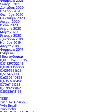
Февраль 2021
Январь 2021
Декабрь 2020
Ноябрь 2020
Октябрь 2020
Сентябрь 2020
Август 2020
Июнь 2020
Апрель 2020
Март 2020
Январь 2020
Декабрь 2019
Ноябрь 2019
Август 2019
Февраль 2019
Рубрики
! Без рубрики
0,008052898916
0,01329702243
0,03871355858
0,4295361629
0,512477733
0,6330340833
0,6369778498
0,7061151293
0,7919288162
0,8053618158
1
15381
1Win AZ Casino
1win Brazil
1win India