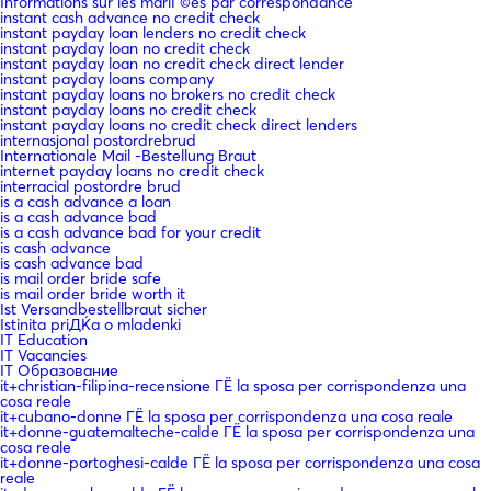
Informations sur les mariГ©es par correspondance
instant cash advance no credit check
instant payday loan lenders no credit check
instant payday loan no credit check
instant payday loan no credit check direct lender
instant payday loans company
instant payday loans no brokers no credit check
instant payday loans no credit check
instant payday loans no credit check direct lenders
internasjonal postordrebrud
Internationale Mail -Bestellung Braut
internet payday loans no credit check
interracial postordre brud
is a cash advance a loan
is a cash advance bad
is a cash advance bad for your credit
is cash advance
is cash advance bad
is mail order bride safe
is mail order bride worth it
Ist Versandbestellbraut sicher
Istinita priДЌa o mladenki
IT Education
IT Vacancies
IT Образование
it+christian-filipina-recensione ГЁ la sposa per corrispondenza una
cosa reale
it+cubano-donne ГЁ la sposa per corrispondenza una cosa reale
it+donne-guatemalteche-calde ГЁ la sposa per corrispondenza una
cosa reale
it+donne-portoghesi-calde ГЁ la sposa per corrispondenza una cosa
reale