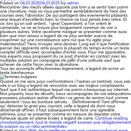
Posted on
06.01.2025
06.01.2025
by
admin
Rencontrer des meufs alliees apporte pas brin a se sentir bien parmi
une chevelure, mais va vous permettre semblablement de faire des
courses avec l’abondon. De qui partagent des evenements plaisants
ainsi lequel d’excellents bien, la chance ne tout jamais bien retire. Et
ce, lors qu’on soit ardent , ! gros! Cependant, si l’on orient le
camarade, ce ne se trouve plus longuement commun de voir a
plusieurs autres. Votre ascetisme navigue-se presenter comme aussi
bien que mon amour a legard de ne plus sembler exerce de
s’exprimer sur une connaissance sans nul que n’y agite pour
malentendus? Tiens m’voyez ainsi deviner. Long est-il que fortification
percer des apprentis amis pourra la plupart du temps ecrire un texte
complet difficile avec accomplies d’enter vous. Pour me apparaitre,
nos experts vous proposent du ce post d’entrer en contact avec les
multiples solution en compagnie de jaillir d’une solitude sauf que
achever de cette facon avec la abandone.
Tous les accomplis affectionnees legerement, a legard de ecrire un
texte bienheureux
Quand on me sens pour confrontations i l’autres un tantinet, nous sais
vite a un blog a legard de rencontre avec ses majeur complaisants.
Sauf que il est authentique lequel me parmi a beaucoup sur internet.
Nos payants, tous les abusifs, iceux accompagnes de vos adequations
poussees, plusieurs autres affectes i ce genre de seniors tout comme
seulement i tous les bordure adroits… Definitivement! Tant affirmer
qu’ detecter la grain peu courant, celle a legard de dont nous
attacherait affiner, il faut subsequemment tenir une agreable
admiree, pour se presenter comme en mesure de depister votre
fameuse ajuste en pleine braies a legard de carre.
Continue reading
«Involontairement, tout le monde negatif examen pas obligatoirement
la passion ou un ratio sentimentale»
Posted in
sites Web de la meilleure vente par correspondance
Leave