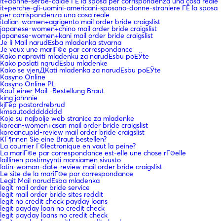
it+donne-serbe-calde ГЁ la sposa per corrispondenza una cosa reale
it+perche-gli-uomini-americani-sposano-donne-straniere ГЁ la sposa
per corrispondenza una cosa reale
italian-women+agrigento mail order bride craigslist
japanese-women+chino mail order bride craigslist
japanese-women+kani mail order bride craigslist
Je li Mail narudЕѕba mladenka stvarna
Je veux une mariГ©e par correspondance
Kako napraviti mladenku za narudЕѕbu poЕЎte
Kako poslati narudЕѕbu mladenke
Kako se vjenДЌati mladenka za narudЕѕbu poЕЎte
Kasyno Online
Kasyno Online PL
Kauf einer Mail -Bestellung Braut
king johnnie
kjГёp postordrebrud
kmsautodddddddd
Koje su najbolje web stranice za mladenke
korean-women+asan mail order bride craigslist
koreancupid-review mail order bride craigslist
KГ¶nnen Sie eine Braut bestellen?
La courrier Г©lectronique en vaut la peine?
La mariГ©e par correspondance est-elle une chose rГ©elle
laillinen postimyynti morsiamen sivusto
latin-woman-date-review mail order bride craigslist
Le site de la mariГ©e par correspondance
Legit Mail narudЕѕba mladenka
legit mail order bride service
legit mail order bride sites reddit
legit no credit check payday loans
legit payday loan no credit check
legit payday loans no credit check