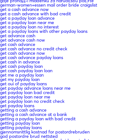
gdje pronaД‡i mladenku za narudЕѕbu poЕЎte
german-women+essen mail order bride craigslist
get a cash advance now
get a cash advance with bad credit
get a payday loan advance
get a payday loan near me
get a payday loan no interest
get a payday loans with other payday loans
get advance cash
get advance cash now
get cash advance
get cash advance no credit check
get cash advance now
get cash advance payday loans
get cash in advance
get cash payday loan
get cash payday loan loan
get me a payday loan
get my payday loan
get oui of payday loans
get payday advance loans near me
get payday loan bad credit
get payday loan near me
get payday loan no credit check
get payday loans
getting a cash advance
getting a cash advance at a bank
getting a payday loan with bad credit
getting payday loan
getting payday loans
gjennomsnittlig kostnad for postordrebruden
god postordre brud nettsted