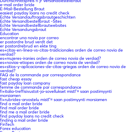
Durchschnittspreis fГјr Versandbestellbraut
e-mail order bride
E-Mail-Bestellung Braut
easiest payday loans no credit check
Echte Versandauftragsbrautgeschichten
Echte Versandbestellbraut -Sites
Echte Versandbestellbrautwebsites
Echte Versandungsbraut
Education
encontrar una novia por correo
er postordre brud verdt det
er postordrebrud en ekte ting
es+citas-en-linea-vs-citas-tradicionales orden de correo novia de
verdad?
es+mujeres-iranies orden de correo novia de verdad?
es+novias-etiopes orden de correo novia de verdad?
es+sitios-y-aplicaciones-de-citas-griegas orden de correo novia de
verdad?
FAQ de la commande par correspondance
fast cheap essay
fast payday loan company
femme de commande par correspondance
fi+italia-treffisivustot-ja-sovellukset mistГ¤ saan postimyynti
morsiamen
fi+rubrides-arvostelu mistГ¤ saan postimyynti morsiamen
find a mail order bride
find mail order bride
find me a mail order bride
find payday loans no credit check
finding a mail order bride
FinTech
Forex education