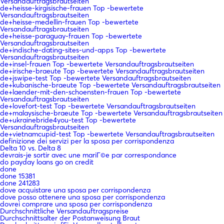
Versandauftragsbrautseiten
de+heisse-kirgisische-frauen Top -bewertete
Versandauftragsbrautseiten
de+heisse-medellin-frauen Top -bewertete
Versandauftragsbrautseiten
de+heisse-paraguay-frauen Top -bewertete
Versandauftragsbrautseiten
de+indische-dating-sites-und-apps Top -bewertete
Versandauftragsbrautseiten
de+insel-frauen Top -bewertete Versandauftragsbrautseiten
de+irische-braeute Top -bewertete Versandauftragsbrautseiten
de+jswipe-test Top -bewertete Versandauftragsbrautseiten
de+kubanische-braeute Top -bewertete Versandauftragsbrautseiten
de+laender-mit-den-schoensten-frauen Top -bewertete
Versandauftragsbrautseiten
de+lovefort-test Top -bewertete Versandauftragsbrautseiten
de+malaysische-braeute Top -bewertete Versandauftragsbrautseiten
de+ukrainebride4you-test Top -bewertete
Versandauftragsbrautseiten
de+vietnamcupid-test Top -bewertete Versandauftragsbrautseiten
definizione dei servizi per la sposa per corrispondenza
Delta 10 vs. Delta 8
devrais-je sortir avec une mariГ©e par correspondance
do payday loans go on credit
done
done 15381
done 241283
dove acquistare una sposa per corrispondenza
dove posso ottenere una sposa per corrispondenza
dovrei comprare una sposa per corrispondenza
Durchschnittliche Versandauftragspreise
Durchschnittsalter der Postanweisung Braut