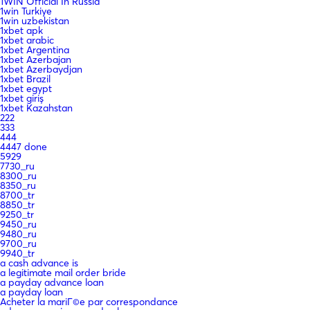
1WIN Official In Russia
1win Turkiye
1win uzbekistan
1xbet apk
1xbet arabic
1xbet Argentina
1xbet Azerbajan
1xbet Azerbaydjan
1xbet Brazil
1xbet egypt
1xbet giriş
1xbet Kazahstan
222
333
444
4447 done
5929
7730_ru
8300_ru
8350_ru
8700_tr
8850_tr
9250_tr
9450_ru
9480_ru
9700_ru
9940_tr
a cash advance is
a legitimate mail order bride
a payday advance loan
a payday loan
Acheter la mariГ©e par correspondance