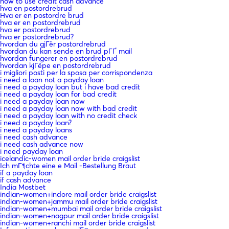
how to use credit cash advance
hva en postordrebrud
Hva er en postordre brud
hva er en postordrebrud
hva er postordrebrud
hva er postordrebrud?
hvordan du gjГёr postordrebrud
hvordan du kan sende en brud pГҐ mail
hvordan fungerer en postordrebrud
hvordan kjГёpe en postordrebrud
i migliori posti per la sposa per corrispondenza
i need a loan not a payday loan
i need a payday loan but i have bad credit
i need a payday loan for bad credit
i need a payday loan now
i need a payday loan now with bad credit
i need a payday loan with no credit check
i need a payday loan?
i need a payday loans
i need cash advance
i need cash advance now
i need payday loan
icelandic-women mail order bride craigslist
Ich mГ¶chte eine e Mail -Bestellung Braut
if a payday loan
if cash advance
India Mostbet
indian-women+indore mail order bride craigslist
indian-women+jammu mail order bride craigslist
indian-women+mumbai mail order bride craigslist
indian-women+nagpur mail order bride craigslist
indian-women+ranchi mail order bride craigslist