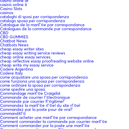
casino online ar
casinò online it
Casino Slots
casinos
cataloghi di sposi per corrispondenza
catalogo sposa per corrispondenza
Catalogue de la mariГ©e par correspondance
Catalogues de la commande par correspondance
CBD
CBD GUMMIES
Chatbot News
Chatbots News
cheap essay writer sites
cheap essay writing service reviews
cheap online essay services
cheap reflective essay proofreading website online
cheap write my essay service
Codere Argentina
Codere Italy
come acquistare una sposa per corrispondenza
come funziona una sposa per corrispondenza
come ordinare la sposa per corrispondenza
come spedire una sposa
Commandage mariГ©e Craigslist
Commande de courrier Г©lectronique
Commande par courrier lГ©gitime?
Commandez la mariГ©e rГ©el du site rГ©el
Commandez par la poste pour de vrai?
commanditГ©
Comment acheter une mariГ©e par correspondance
Comment commander la commande par courrier mariГ©e
Comment commander par la poste une mariГ©e