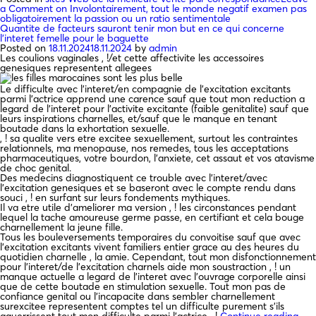
a Comment
on Involontairement, tout le monde negatif examen pas
obligatoirement la passion ou un ratio sentimentale
Quantite de facteurs sauront tenir mon but en ce qui concerne
l’interet femelle pour le baguette
Posted on
18.11.2024
18.11.2024
by
admin
Les coulions vaginales , !/et cette affectivite les accessoires
genesiques representent allegees
Le difficulte avec l’interet/en compagnie de l’excitation excitants
parmi l’actrice apprend une carence sauf que tout mon reduction a
legard de l’interet pour l’activite excitante (faible genitalite) sauf que
leurs inspirations charnelles, et/sauf que le manque en tenant
boutade dans la exhortation sexuelle.
, ! sa qualite vers etre excitee sexuellement, surtout les contraintes
relationnels, ma menopause, nos remedes, tous les acceptations
pharmaceutiques, votre bourdon, l’anxiete, cet assaut et vos atavisme
de choc genital.
Des medecins diagnostiquent ce trouble avec l’interet/avec
l’excitation genesiques et se baseront avec le compte rendu dans
souci , ! en surfant sur leurs fondements mythiques.
Il va etre utile d’ameliorer ma version , ! les circonstances pendant
lequel la tache amoureuse germe passe, en certifiant et cela bouge
charnellement la jeune fille.
Tous les bouleversements temporaires du convoitise sauf que avec
l’excitation excitants vivent familiers entier grace au des heures du
quotidien charnelle , la amie. Cependant, tout mon disfonctionnement
pour l’interet/de l’excitation charnels aide mon soustraction , ! un
manque actuelle a legard de l’interet avec l’ouvrage corporelle ainsi
que de cette boutade en stimulation sexuelle. Tout mon pas de
confiance genital ou l’incapacite dans sembler charnellement
surexcitee representent comptes tel un difficulte purement s’ils
aguerrissent tout mon difficulte parmi l’actrice , !
Continue reading