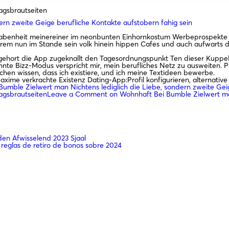
agsbrautseiten
ern zweite Geige berufliche Kontakte aufstobern fahig sein
Erhabenheit meinereiner im neonbunten Einhornkostum Werbeprospekte 
em nun im Stande sein volk hinein hippen Cafes und auch aufwarts 
ehort die App zugeknallt den Tagesordnungspunkt Ten dieser Kuppelse
nte Bizz-Modus verspricht mir, mein berufliches Netz zu ausweiten. Pr
en wissen, dass ich existiere, und ich meine Textideen bewerbe.
xime verkrachte Existenz Dating-App:Profil konfigurieren, alternative
umble Zielwert man Nichtens lediglich die Liebe, sondern zweite Geig
agsbrautseiten
Leave a Comment
on Wohnhaft Bei Bumble Zielwert man
n Afwisselend 2023 Sjaal
 reglas de retiro de bonos sobre 2024