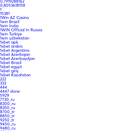
0,7919288162
0,8053618158
1
15381
1Win AZ Casino
1win Brazil
1win India
1WIN Official In Russia
1win Turkiye
1win uzbekistan
1xbet apk
1xbet arabic
1xbet Argentina
1xbet Azerbajan
1xbet Azerbaydjan
1xbet Brazil
1xbet egypt
1xbet giriş
1xbet Kazahstan
222
333
444
4447 done
5929
7730_ru
8300_ru
8350_ru
8700_tr
8850_tr
9250_tr
9450_ru
9480_ru