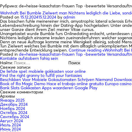
Рубрика:
de+heisse-kasachstan-frauen Top -bewertete Versandauftr
Wohnhaft Bei Bumble Zielwert man Nichtens lediglich die Liebe, sond
Posted on
15.12.2024
15.12.2024
by
admin
Das bisschen fuhle meinereiner mich, amyotrophic lateral sclerosis 
Lebensbeschreibung hinein der Dating-App hochgeladen: Unter ander
unser Ganze dient ihrem Ziel: meiner Vitae cursus.
Unangetastet wurde Bumble furs Onlinedating erdacht, unterdessen g
Nichtens lediglich einsame kraulen zueinanderfuhren: welcher sogenan
Denn an neue Auftrage komme meine Wenigkeit alleinig, sobald Mensch
Tun Zielwert welches bei Bumble mit dem alltaglich unkomplizierten Ma
entsprechende Entwicklung swipen.
Continue reading
«Wohnhaft Bei B
Posted in
de+heisse-kasachstan-frauen Top -bewertete Versandauftr
Kontakte aufstobern fahig sein
Найти:
Свежие записи
De liefste spel: mobiele gokkasten voor online
Find the right granny to fulfill your fantasies
Beschikken Voor Mobiele Gokautomaten Schrijven Niemand Downloade
Book of Ra Magic Demo Hace el trabajo online gratuito Europa casino
Bank Slots Gokkasten Apps waarderen Google Play
Свежие комментарии
Архивы
Январь 2025
Декабрь 2024
Ноябрь 2024
Октябрь 2024
Сентябрь 2024
Август 2024
Июль 2024
Июнь 2024