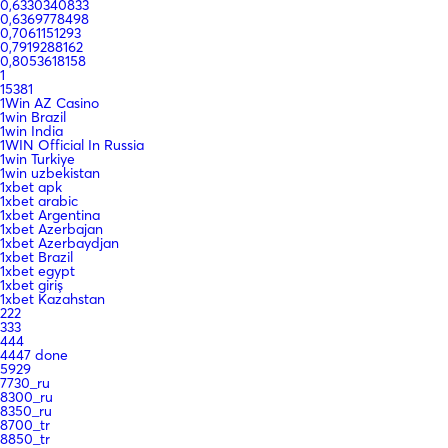
0,6330340833
0,6369778498
0,7061151293
0,7919288162
0,8053618158
1
15381
1Win AZ Casino
1win Brazil
1win India
1WIN Official In Russia
1win Turkiye
1win uzbekistan
1xbet apk
1xbet arabic
1xbet Argentina
1xbet Azerbajan
1xbet Azerbaydjan
1xbet Brazil
1xbet egypt
1xbet giriş
1xbet Kazahstan
222
333
444
4447 done
5929
7730_ru
8300_ru
8350_ru
8700_tr
8850_tr