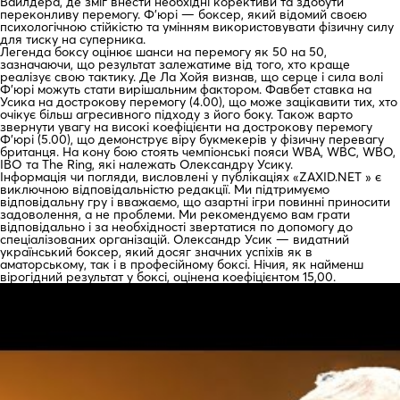
Вайлдера, де зміг внести необхідні корективи та здобути
переконливу перемогу. Ф’юрі — боксер, який відомий своєю
психологічною стійкістю та умінням використовувати фізичну силу
для тиску на суперника.
Легенда боксу оцінює шанси на перемогу як 50 на 50,
зазначаючи, що результат залежатиме від того, хто краще
реалізує свою тактику. Де Ла Хойя визнав, що серце і сила волі
Ф’юрі можуть стати вирішальним фактором. Фавбет ставка на
Усика на дострокову перемогу (4.00), що може зацікавити тих, хто
очікує більш агресивного підходу з його боку. Також варто
звернути увагу на високі коефіцієнти на дострокову перемогу
Ф’юрі (5.00), що демонструє віру букмекерів у фізичну перевагу
британця. На кону бою стоять чемпіонські пояси WBA, WBC, WBO,
IBO та The Ring, які належать Олександру Усику.
Інформація чи погляди, висловлені у публікаціях «ZAXID.NET » є
виключною відповідальністю редакції. Ми підтримуємо
відповідальну гру і вважаємо, що азартні ігри повинні приносити
задоволення, а не проблеми. Ми рекомендуємо вам грати
відповідально і за необхідності звертатися по допомогу до
спеціалізованих організацій. Олександр Усик — видатний
український боксер, який досяг значних успіхів як в
аматорському, так і в професійному боксі. Нічия, як найменш
вірогідний результат у боксі, оцінена коефіцієнтом 15,00.