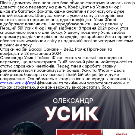
Після драматичного першого бою обидва спортсмени мають намір
довести свою перевагу на рингу. Коефіцієнт на Усика Ф’юрі
цікавить багатьох фанатів, адже аналітики прогнозують дуже
гідний поєдинок. Шанувальники з усього світу з нетерпінням
чекають цього протистояння, адже коефіцієнт Усик Ф’юрі
відображає важливість і непередбачуваність цього реваншу.
Перший бій Усик Фюрі, який відбувся 18 травня 2024 року, став
справжньою подією для боксу. У цьому поєдинку Усик здобув
перемогу роздільним рішенням суддів, що зробило його першим
абсолютним чемпіоном світу у надважкій вазі за чотирма поясами
в сучасну епоху.
Ставки на бій Бакарі Самаке – Вейд Раян: Прогнози та
коефіцієнти 23 листопада 2024
Олександр Усик і Тайсон Ф’юрі мають унікальні нагороди та
перемоги, що демонструють їхній високий рівень майстерності та
статус справжніх чемпіонів. Перед тим як зробити ставку,
рекомендується проаналізувати бойців. Усик та Ф’юрі – два з
найкращих боксерів сучасності, і їхній бій обіцяє бути дуже
напруженим. Ознайомтесь з історією їхніх попередніх поєдинків,
ставки усик ф’юрі
фізичними та технічними характеристиками, а
також стратегією, яку вони можуть використати у бою.