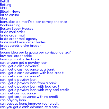
Bettilt
Betting
bht2
Bitcoin News
bizzo casino
blog
bons sites de mariГ©e par correspondance
Bookkeeping
Boston Sober Houses
bride mail order
bride order mail
bride order mail agency
bride world mail order brides
brudeparets ordre bruder
btt2
buona idea per la sposa per corrispondenza?
buy mail order bride
buying a mail order bride
can anyone get a payday loan
can i get a cash advance
can i get a cash advance at a bank
can i get a cash advance with bad credit
can i get a cash advance?
can i get a payday loan
can i get a payday loan from a bank
can i get a payday loan with bad crdit
can i get a payday loan with very bad credit
can i get cash advance
can i get cash advance with no credit
can payday loan
can payday loans improve your credit
can you get a cash advance at a bank