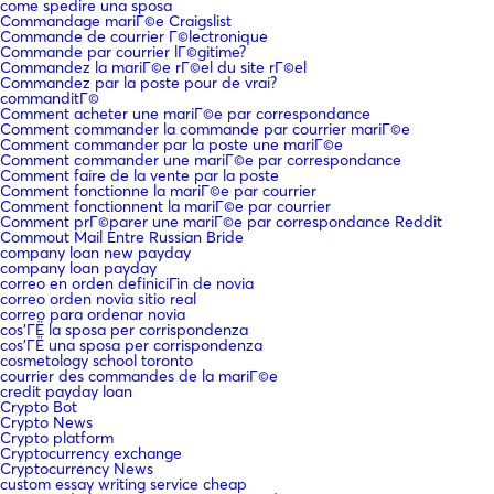
come spedire una sposa
Commandage mariГ©e Craigslist
Commande de courrier Г©lectronique
Commande par courrier lГ©gitime?
Commandez la mariГ©e rГ©el du site rГ©el
Commandez par la poste pour de vrai?
commanditГ©
Comment acheter une mariГ©e par correspondance
Comment commander la commande par courrier mariГ©e
Comment commander par la poste une mariГ©e
Comment commander une mariГ©e par correspondance
Comment faire de la vente par la poste
Comment fonctionne la mariГ©e par courrier
Comment fonctionnent la mariГ©e par courrier
Comment prГ©parer une mariГ©e par correspondance Reddit
Commout Mail Entre Russian Bride
company loan new payday
company loan payday
correo en orden definiciГіn de novia
correo orden novia sitio real
correo para ordenar novia
cos'ГЁ la sposa per corrispondenza
cos'ГЁ una sposa per corrispondenza
cosmetology school toronto
courrier des commandes de la mariГ©e
credit payday loan
Crypto Bot
Crypto News
Crypto platform
Cryptocurrency exchange
Cryptocurrency News
custom essay writing service cheap