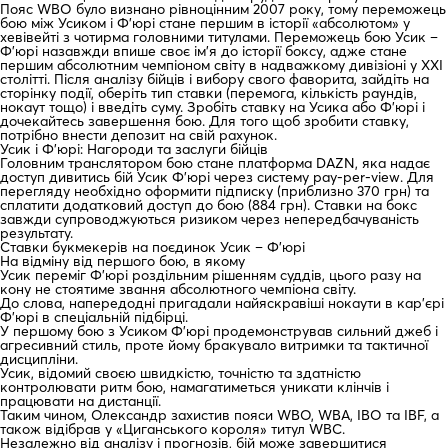
Пояс WBO було визнано рівноцінним 2007 року, тому переможець
бою між Усиком і Ф’юрі стане першим в історії «абсолютом» у
хевівейті з чотирма головними титулами. Переможець бою Усик –
Ф’юрі назавжди впише своє ім’я до історії боксу, адже стане
першим абсолютним чемпіоном світу в надважкому дивізіоні у XXI
столітті. Після аналізу бійців і вибору свого фаворита, зайдіть на
сторінку події, оберіть тип ставки (перемога, кількість раундів,
нокаут тощо) і введіть суму. Зробіть ставку на Усика або Ф’юрі і
дочекайтесь завершення бою. Для того щоб зробити ставку,
потрібно внести депозит на свій рахунок.
Усик і Ф’юрі: Нагороди та заслуги бійців
Головним транслятором бою стане платформа DAZN, яка надає
доступ дивитись бій Усик Ф’юрі через систему pay-per-view. Для
перегляду необхідно оформити підписку (приблизно 370 грн) та
сплатити додатковий доступ до бою (884 грн). Ставки на бокс
завжди супроводжуються ризиком через непередбачуваність
результату.
Ставки букмекерів на поєдинок Усик – Ф’юрі
На відміну від першого бою, в якому
Усик переміг Ф’юрі роздільним рішенням суддів, цього разу на
кону не стоятиме звання абсолютного чемпіона світу.
До слова, напередодні пригадали найяскравіші нокаути в кар’єрі
Ф’юрі в спеціальній підбірці.
У першому бою з Усиком Ф’юрі продемонстрував сильний джеб і
агресивний стиль, проте йому бракувало витримки та тактичної
дисципліни.
Усик, відомий своєю швидкістю, точністю та здатністю
контролювати ритм бою, намагатиметься уникати клінчів і
працювати на дистанції.
Таким чином, Олександр захистив пояси WBO, WBA, IBO та IBF, а
також відібрав у «Циганського короля» титул WBC.
Незалежно від аналізу і прогнозів, бій може завершитися