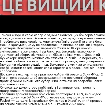
Тайсон Ф’юрі, в свою чергу, є одним з найкращих боксерів важкої
ваги, відомим своєю фізичною міцністю, непередбачуваним стилем
і неабиякою витривалістю. Аналізуючи їхні стратегії та стиль бою,
можна зрозуміти, чому це протистояння викликає стільки інтересу
у беттерів. Коефіцієнти на перемогу Усика та Ф’юрі можуть
змінюватися в залежності від багатьох факторів, включаючи
тренувальні збори, фізичний стан бійців та інші умови. Зазвичай,
букмекери надають можливість ставити не лише на перемогу, а й
на різні особливі ставки, такі як кількість раундів, метод перемоги
(нокаут чи рішення суддів) і т.д. Важливо стежити за актуальними
коефіцієнтами та змінювати свою стратегію в залежності від новин
і прогнозів.
Що кажуть експерти та зірки про майбутній реванш Усик Ф’юрі 2
Його тренерський штаб зосереджений на посиленні оборони
проти фізично сильнішого суперника, а також на розробці нових
тактичних схем.
Олександр демонструє стабільність і витривалість, ніколи не
програвавши у професійній кар’єрі.
Головним транслятором бою стане платформа DAZN, яка надає
доступ дивитись бій Усик Ф’юрі через систему pay-per-view.
Favbet — це один із провідних букмекерів України, який працює
на основі ліцензії КРАІЛ №433 від 13 грудня 2022 року.