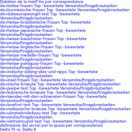
Datation de la mariГ©e par correspondance
de+belize-frauen Top -bewertete Versandauftragsbrautseiten
de+burmesische-frauen Top -bewertete Versandauftragsbrautseiten
de+dateeuropeangirl-test Top -bewertete
Versandauftragsbrautseiten
de+heisse-brasilianische-frauen Top -bewertete
Versandauftragsbrautseiten
de+heisse-japanische-frauen Top -bewertete
Versandauftragsbrautseiten
de+heisse-kasachstan-frauen Top -bewertete
Versandauftragsbrautseiten
de+heisse-kirgisische-frauen Top -bewertete
Versandauftragsbrautseiten
de+heisse-medellin-frauen Top -bewertete
Versandauftragsbrautseiten
de+heisse-paraguay-frauen Top -bewertete
Versandauftragsbrautseiten
de+indische-dating-sites-und-apps Top -bewertete
Versandauftragsbrautseiten
de+insel-frauen Top -bewertete Versandauftragsbrautseiten
de+irische-braeute Top -bewertete Versandauftragsbrautseiten
de+jswipe-test Top -bewertete Versandauftragsbrautseiten
de+kubanische-braeute Top -bewertete Versandauftragsbrautseiten
de+laender-mit-den-schoensten-frauen Top -bewertete
Versandauftragsbrautseiten
de+lovefort-test Top -bewertete Versandauftragsbrautseiten
de+malaysische-braeute Top -bewertete Versandauftragsbrautseiten
de+ukrainebride4you-test Top -bewertete
Versandauftragsbrautseiten
de+vietnamcupid-test Top -bewertete Versandauftragsbrautseiten
definizione dei servizi per la sposa per corrispondenza
Delta 10 vs. Delta 8