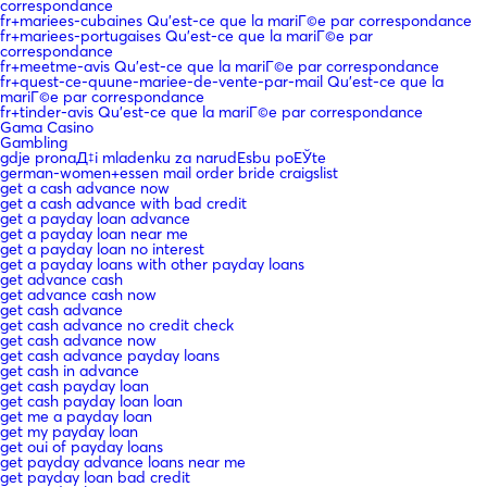
correspondance
fr+mariees-cubaines Qu'est-ce que la mariГ©e par correspondance
fr+mariees-portugaises Qu'est-ce que la mariГ©e par
correspondance
fr+meetme-avis Qu'est-ce que la mariГ©e par correspondance
fr+quest-ce-quune-mariee-de-vente-par-mail Qu'est-ce que la
mariГ©e par correspondance
fr+tinder-avis Qu'est-ce que la mariГ©e par correspondance
Gama Casino
Gambling
gdje pronaД‡i mladenku za narudЕѕbu poЕЎte
german-women+essen mail order bride craigslist
get a cash advance now
get a cash advance with bad credit
get a payday loan advance
get a payday loan near me
get a payday loan no interest
get a payday loans with other payday loans
get advance cash
get advance cash now
get cash advance
get cash advance no credit check
get cash advance now
get cash advance payday loans
get cash in advance
get cash payday loan
get cash payday loan loan
get me a payday loan
get my payday loan
get oui of payday loans
get payday advance loans near me
get payday loan bad credit