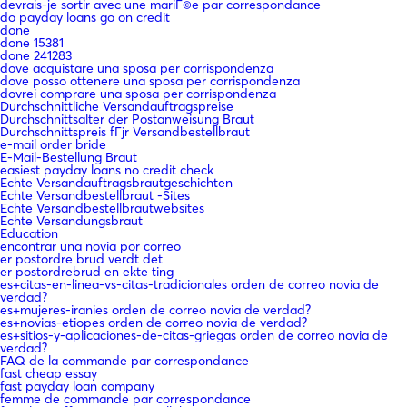
devrais-je sortir avec une mariГ©e par correspondance
do payday loans go on credit
done
done 15381
done 241283
dove acquistare una sposa per corrispondenza
dove posso ottenere una sposa per corrispondenza
dovrei comprare una sposa per corrispondenza
Durchschnittliche Versandauftragspreise
Durchschnittsalter der Postanweisung Braut
Durchschnittspreis fГјr Versandbestellbraut
e-mail order bride
E-Mail-Bestellung Braut
easiest payday loans no credit check
Echte Versandauftragsbrautgeschichten
Echte Versandbestellbraut -Sites
Echte Versandbestellbrautwebsites
Echte Versandungsbraut
Education
encontrar una novia por correo
er postordre brud verdt det
er postordrebrud en ekte ting
es+citas-en-linea-vs-citas-tradicionales orden de correo novia de
verdad?
es+mujeres-iranies orden de correo novia de verdad?
es+novias-etiopes orden de correo novia de verdad?
es+sitios-y-aplicaciones-de-citas-griegas orden de correo novia de
verdad?
FAQ de la commande par correspondance
fast cheap essay
fast payday loan company
femme de commande par correspondance