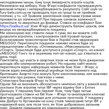
несподіваним чином, тому існує ймовірність втрати коштів.
Незалежно від вибору, Усик Ф’юрі коефіцієнти підтверджують
високий інтерес і непередбачуваність результату. Сайт ​usyk-vs-
fury-bets.com.ua не проводить ігри на гроші та не приймає
платежі, у т.ч. +21 Тривале захоплення азартними іграми може
призвести до залежності! При перших ознаках залежності
зупиніться та зверніться до фахівця. Ставки на коефіцієнт бою
https://sadky.zt.ua/
Усик Ф’юрі демонструють баланс шансів, але
вказує на непередбачуваність поєдинку.
Ми заохочуємо вас ставити лише ті суми, які ви можете собі
дозволити втратити, і контролювати свій ігровий процес.
Ексклюзивним транслятором бою в Українї став медіасервіс
MEGOGO. Переглянути поєдинок наживо можна буде за
передплатами «Легка», «Оптимальна», «Максимальна» та
«Спорт». Трансляція буде доступна в розділі «Спорт», на каналі
«MEGOGO Гонг» та в окремому поп-ап-каналі, що з’явиться в
день події.
Пам’ятайте, що участь в азартних іграх не може бути джерелом
доходів або альтернативою роботі. На нашому сайті можна
переглянути відео найкращих моментів бою Усик – Ф’юрі, а
також відео емоційної реакції українця після перемоги над
британцем. Азартні ігри можуть бути захоплюючими, але важливо
пам’ятати про ризики, пов’язані з ними.
Статистика боксерів Ф’юрі та Усик
Однак бій не визначить абсолютного чемпіона світу у важкій вазі,
оскільки Усик втратив титул IBF через відміну боя з Ентоні
Джошуа. У першому бою переміг Усик, тому буде легше
прогнозувати ставки на бій Усик – Ф’юрі та аналізувати ключові
фактори, щоб дати поради для успішних прогнозів. У поєдинку
між Дюбуа та Хрговичем на кону стояв тимчасовий титул IBF у
надважкій вазі, але після того, як Усик добровільно звільнив
пояс, Даніеля підвищили до повноцінного чемпіона.