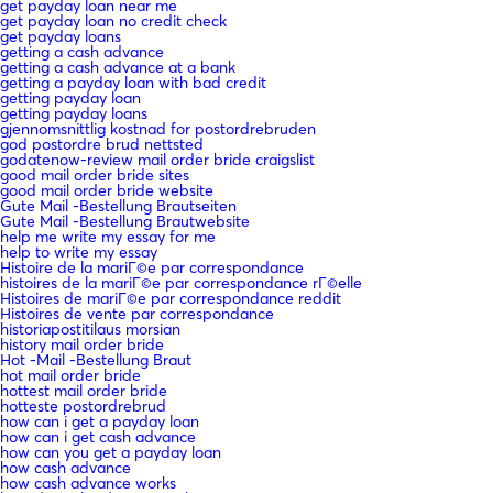
get payday loan near me
get payday loan no credit check
get payday loans
getting a cash advance
getting a cash advance at a bank
getting a payday loan with bad credit
getting payday loan
getting payday loans
gjennomsnittlig kostnad for postordrebruden
god postordre brud nettsted
godatenow-review mail order bride craigslist
good mail order bride sites
good mail order bride website
Gute Mail -Bestellung Brautseiten
Gute Mail -Bestellung Brautwebsite
help me write my essay for me
help to write my essay
Histoire de la mariГ©e par correspondance
histoires de la mariГ©e par correspondance rГ©elle
Histoires de mariГ©e par correspondance reddit
Histoires de vente par correspondance
historiapostitilaus morsian
history mail order bride
Hot -Mail -Bestellung Braut
hot mail order bride
hottest mail order bride
hotteste postordrebrud
how can i get a payday loan
how can i get cash advance
how can you get a payday loan
how cash advance
how cash advance works