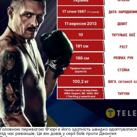
Головною перевагою Ф’юрі є його здатність швидко адаптуватися
під час реваншів. Це він довів у серії боїв проти Деонтея