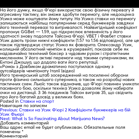
На його думку, якщо Ф’юрі використає свою фізичну перевагу й
агресивну тактику, він зможе здобути перемогу, але недооцінка
Усика може коштувати йому титулу. На Усика ставки на перемогу
залишаються найбільш популярними серед букмекерів завдяки
його технічній перевазі та витривалості. Найвигідніший коефіцієнт
пропонує GGBet — 1.59, що підкреслює впевненість у його
здатності знову подолати Тайсона Ф’юрі. VBET і Фавбет ставки
Усик дають трохи нижчі коефіцієнти (1.57 та 1.56 відповідно), але це
також підтверджує статус Усика як фаворита. Олександр Усик,
колишній абсолютний чемпіон в крузервейті, показав себе як
надзвичайно технічний боксер з чудовим рухом і стратегічним
мисленням. У його активі перемоги над такими суперниками, як
Ентоні Джошуа, що додало ваги його репутації.
«Рома» з Довбиком драматично поступилася одному з
аутсайдерів чемпіонату Італії (відео)
Його тренерський штаб зосереджений на посиленні оборони
проти фізично сильнішого суперника, а також на розробці нових
тактичних схем. Льюїс також відзначив, що Ф’юрі повинен уникати
пасивного бою, оскільки техніка Усика дозволяє йому набирати
очки на дистанції. З 36 поєдинків Тайсон виграв 35, що свідчить
про його багатий досвід у великих боях.
Posted in
Ставки на спорт
Навигация по записям
Previous:
Ставки на Усик Фʼюрі 2 Коефіцієнти букмекерів на бій
Усик Фьюрі
Next:
What Is So Fascinating About Marijuana News?
Добавить комментарий
Ваш адрес email не будет опубликован.
Обязательные поля
помечены
*
Комментарий