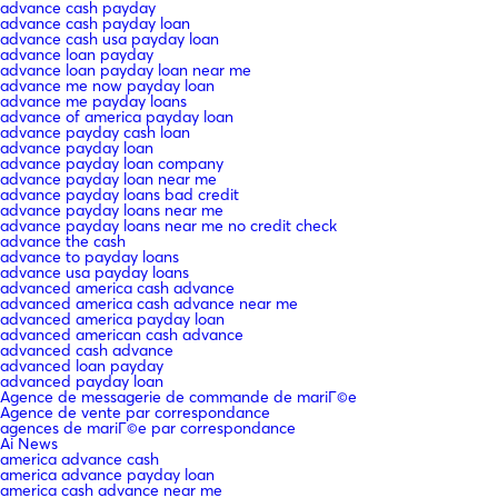
advance cash payday
advance cash payday loan
advance cash usa payday loan
advance loan payday
advance loan payday loan near me
advance me now payday loan
advance me payday loans
advance of america payday loan
advance payday cash loan
advance payday loan
advance payday loan company
advance payday loan near me
advance payday loans bad credit
advance payday loans near me
advance payday loans near me no credit check
advance the cash
advance to payday loans
advance usa payday loans
advanced america cash advance
advanced america cash advance near me
advanced america payday loan
advanced american cash advance
advanced cash advance
advanced loan payday
advanced payday loan
Agence de messagerie de commande de mariГ©e
Agence de vente par correspondance
agences de mariГ©e par correspondance
Ai News
america advance cash
america advance payday loan
america cash advance near me