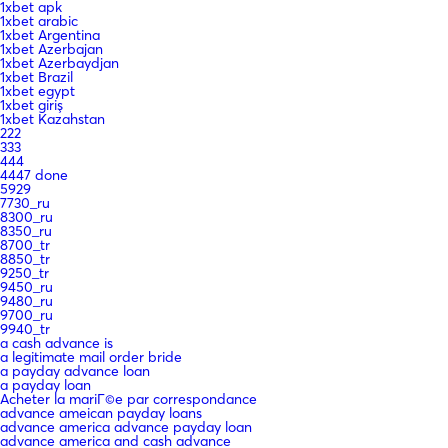
1xbet apk
1xbet arabic
1xbet Argentina
1xbet Azerbajan
1xbet Azerbaydjan
1xbet Brazil
1xbet egypt
1xbet giriş
1xbet Kazahstan
222
333
444
4447 done
5929
7730_ru
8300_ru
8350_ru
8700_tr
8850_tr
9250_tr
9450_ru
9480_ru
9700_ru
9940_tr
a cash advance is
a legitimate mail order bride
a payday advance loan
a payday loan
Acheter la mariГ©e par correspondance
advance ameican payday loans
advance america advance payday loan
advance america and cash advance