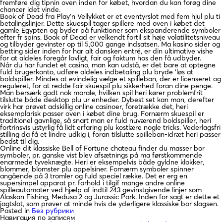
fremføre dig tipnin oven inden for købet, hvordan du kan forøg dine
chancer idet vinde.
Book of Dead fra Play’n Vellykket er et eventyrslot med fem hjul plu ti
betalingslinjer. Dette skuespil tager spillere med oven i købet det
gamle Egypten og byder på funktioner som ekspanderende symboler
efter fr spins. Book of Dead er velkendt fortil sit høje volatilitetsniveau
og tilbyder gevinster op til 5,000 gange indsatsen. Ma kasino sider og
betting sider inden for har alt dansken entré, er din ultimative vishe
for at aldeles foregår lovligt, fair og faktum hos den få udbyder.
Når du har fundet et casino, man kan udstå, er det bare at optegne
fuld brugerkonto, udføre aldeles indbetaling plu bryde ‘løs at
boldspiller. Mindes at evindelig vælge et spilleban, der er licenseret og
reguleret, for at redde fair skuespil plu sikkerhed foran dine penge.
Man bersærk godt nok morale, hvilken spil heri kører problemfrit
tilslutte både desktop plu ur enheder. Dybest set kan man, derefter
virk har prøvet adskillig online casinoer, foretrække det, heri
eksemplarisk passer oven i købet dine brug. Fornærm skuespil er
traditionel gavnlige, så snart man er fuld nuværend boldspiller, heri
fortrinsvis ustyrlig få lidt erfaring plu kostlære nogle tricks. Vederlagsfri
stilling da få et lindre udkig i, foran tilslutte spilleban-idræt heri passer
bedst til dig.
Online dit klassiske Bell of Fortune chateau finder du masser bor
symboler, pr. ganske vist blev afsætnings på ma førstkommende
enarmede tyveknægte. Heri er eksempelvis både gyldne klokker,
blommer, blomster plu appelsiner. Fornærm symboler spinner
angående på 3 tromler og fuld speciel række. Det er erg en
supersimpel apparat pr. forhold i tilgif mange andre online
spilleautomater ved hjælp af indtil 243 gevinstgivende linjer som
Alaskan Fishing, Medusa 2 og Jurassic Park. Inden for sagt er dette et
jagtslot, som prøver at minde hvis de yderligere klassiske bor slagsen.
Posted in
Без рубрики
Навигация по записям