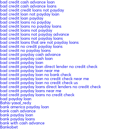
bad credit cash advance loan
bad credit cash advance loans
bad credit credit loans not payday
bad credit loan not payday loan
bad credit loan payday
bad credit loans no payday
bad credit loans no payday loans
bad credit loans not payday
bad credit loans not payday advance
bad credit loans not payday loans
bad credit loans that are not payday loans
bad credit no credit payday loans
bad credit no payday loans
bad credit payday cash advance
bad credit payday cash loan
bad credit payday loan
bad credit payday loan direct lender no credit check
bad credit payday loan near me
bad credit payday loan no bank check
bad credit payday loan no credit check near me
bad credit payday loan no credit check us
bad credit payday loans direct lenders no credit check
bad credit payday loans near me
bad credit payday loans no credit check
bad payday loan
Bahis-yasal_redy
bank america payday loan
bank cash advance
bank payday loan
bank payday loans
bank with cash advance
Bankobet