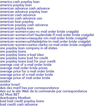
america cash payday loan
america payday loan
american advance cash advance
american advance payday loan
american cash advance
american cash advance usa
american loan payday
american payday cash advance
american payday loan
american-women+cary-nc mail order bride craigslist
american-women+fort-lauderdale-fl mail order bride craigslist
american-women+mesquite-nm mail order bride craigslist
american-women+philadelphia-tn mail order bride craigslist
american-women+santa-clarita-ca mail order bride craigslist
are payday loan company in all states
are payday loans
are payday loans a bad idea
are payday loans bad for credit
are payday loans bad for your credit
average cost of a mail order bride
average mail order bride prices
average price for a mail order bride
average price of a mail order bride
average price of mail order bride
aviator
aviator brazil
Avis des mariГ©es par correspondance
Avis sur le site Web de la commande par correspondance
AZ Most BET
Azerbajany Mostbet
bad bad credit payday loans
bad credit cash advance