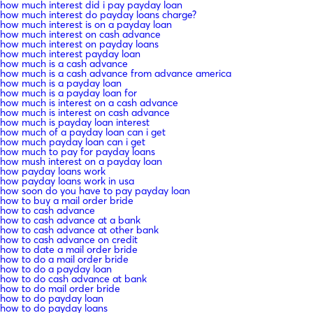
how much interest did i pay payday loan
how much interest do payday loans charge?
how much interest is on a payday loan
how much interest on cash advance
how much interest on payday loans
how much interest payday loan
how much is a cash advance
how much is a cash advance from advance america
how much is a payday loan
how much is a payday loan for
how much is interest on a cash advance
how much is interest on cash advance
how much is payday loan interest
how much of a payday loan can i get
how much payday loan can i get
how much to pay for payday loans
how mush interest on a payday loan
how payday loans work
how payday loans work in usa
how soon do you have to pay payday loan
how to buy a mail order bride
how to cash advance
how to cash advance at a bank
how to cash advance at other bank
how to cash advance on credit
how to date a mail order bride
how to do a mail order bride
how to do a payday loan
how to do cash advance at bank
how to do mail order bride
how to do payday loan
how to do payday loans