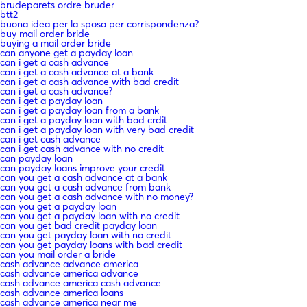
brudeparets ordre bruder
btt2
buona idea per la sposa per corrispondenza?
buy mail order bride
buying a mail order bride
can anyone get a payday loan
can i get a cash advance
can i get a cash advance at a bank
can i get a cash advance with bad credit
can i get a cash advance?
can i get a payday loan
can i get a payday loan from a bank
can i get a payday loan with bad crdit
can i get a payday loan with very bad credit
can i get cash advance
can i get cash advance with no credit
can payday loan
can payday loans improve your credit
can you get a cash advance at a bank
can you get a cash advance from bank
can you get a cash advance with no money?
can you get a payday loan
can you get a payday loan with no credit
can you get bad credit payday loan
can you get payday loan with no credit
can you get payday loans with bad credit
can you mail order a bride
cash advance advance america
cash advance america advance
cash advance america cash advance
cash advance america loans
cash advance america near me