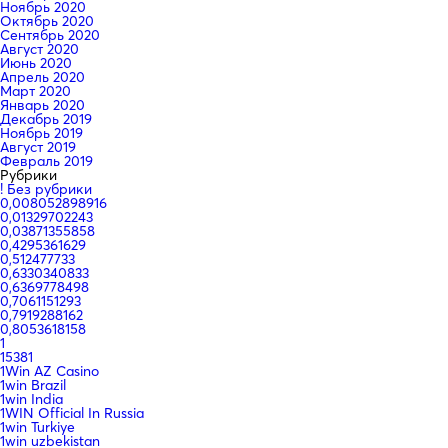
Ноябрь 2020
Октябрь 2020
Сентябрь 2020
Август 2020
Июнь 2020
Апрель 2020
Март 2020
Январь 2020
Декабрь 2019
Ноябрь 2019
Август 2019
Февраль 2019
Рубрики
! Без рубрики
0,008052898916
0,01329702243
0,03871355858
0,4295361629
0,512477733
0,6330340833
0,6369778498
0,7061151293
0,7919288162
0,8053618158
1
15381
1Win AZ Casino
1win Brazil
1win India
1WIN Official In Russia
1win Turkiye
1win uzbekistan