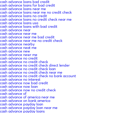
cash advance loans bad credit
cash advance loans for bad credit
cash advance loans near me
cash advance loans near me no credit check
cash advance loans no credit
cash advance loans no credit check near me
cash advance loans usa
cash advance loans with bad credit
cash advance near
cash advance near me
cash advance near me bad credit
cash advance near me no credit check
cash advance nearby
cash advance neat me
cash advance new
cash advance newr me
cash advance no credit
cash advance no credit check
cash advance no credit check direct lender
cash advance no credit check loan
cash advance no credit check near me
cash advance no credit check no bank account
cash advance no interest
cash advance now bad credit
cash advance now loan
cash advance now no credit check
cash advance of
cash advance of america near me
cash advance on bank america
cash advance payday loan
cash advance payday loan near me
cash advance payday loans