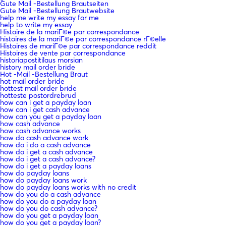
Gute Mail -Bestellung Brautseiten
Gute Mail -Bestellung Brautwebsite
help me write my essay for me
help to write my essay
Histoire de la mariГ©e par correspondance
histoires de la mariГ©e par correspondance rГ©elle
Histoires de mariГ©e par correspondance reddit
Histoires de vente par correspondance
historiapostitilaus morsian
history mail order bride
Hot -Mail -Bestellung Braut
hot mail order bride
hottest mail order bride
hotteste postordrebrud
how can i get a payday loan
how can i get cash advance
how can you get a payday loan
how cash advance
how cash advance works
how do cash advance work
how do i do a cash advance
how do i get a cash advance
how do i get a cash advance?
how do i get a payday loans
how do payday loans
how do payday loans work
how do payday loans works with no credit
how do you do a cash advance
how do you do a payday loan
how do you do cash advance?
how do you get a payday loan
how do you get a payday loan?