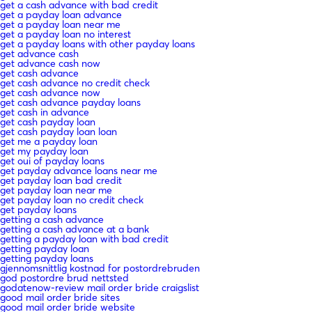
get a cash advance with bad credit
get a payday loan advance
get a payday loan near me
get a payday loan no interest
get a payday loans with other payday loans
get advance cash
get advance cash now
get cash advance
get cash advance no credit check
get cash advance now
get cash advance payday loans
get cash in advance
get cash payday loan
get cash payday loan loan
get me a payday loan
get my payday loan
get oui of payday loans
get payday advance loans near me
get payday loan bad credit
get payday loan near me
get payday loan no credit check
get payday loans
getting a cash advance
getting a cash advance at a bank
getting a payday loan with bad credit
getting payday loan
getting payday loans
gjennomsnittlig kostnad for postordrebruden
god postordre brud nettsted
godatenow-review mail order bride craigslist
good mail order bride sites
good mail order bride website