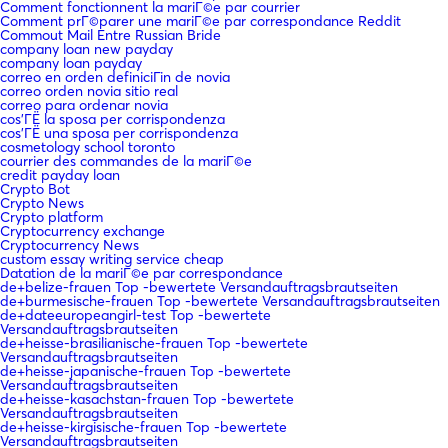
Comment fonctionnent la mariГ©e par courrier
Comment prГ©parer une mariГ©e par correspondance Reddit
Commout Mail Entre Russian Bride
company loan new payday
company loan payday
correo en orden definiciГіn de novia
correo orden novia sitio real
correo para ordenar novia
cos'ГЁ la sposa per corrispondenza
cos'ГЁ una sposa per corrispondenza
cosmetology school toronto
courrier des commandes de la mariГ©e
credit payday loan
Crypto Bot
Crypto News
Crypto platform
Cryptocurrency exchange
Cryptocurrency News
custom essay writing service cheap
Datation de la mariГ©e par correspondance
de+belize-frauen Top -bewertete Versandauftragsbrautseiten
de+burmesische-frauen Top -bewertete Versandauftragsbrautseiten
de+dateeuropeangirl-test Top -bewertete
Versandauftragsbrautseiten
de+heisse-brasilianische-frauen Top -bewertete
Versandauftragsbrautseiten
de+heisse-japanische-frauen Top -bewertete
Versandauftragsbrautseiten
de+heisse-kasachstan-frauen Top -bewertete
Versandauftragsbrautseiten
de+heisse-kirgisische-frauen Top -bewertete
Versandauftragsbrautseiten