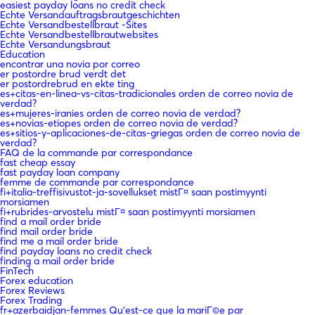
easiest payday loans no credit check
Echte Versandauftragsbrautgeschichten
Echte Versandbestellbraut -Sites
Echte Versandbestellbrautwebsites
Echte Versandungsbraut
Education
encontrar una novia por correo
er postordre brud verdt det
er postordrebrud en ekte ting
es+citas-en-linea-vs-citas-tradicionales orden de correo novia de
verdad?
es+mujeres-iranies orden de correo novia de verdad?
es+novias-etiopes orden de correo novia de verdad?
es+sitios-y-aplicaciones-de-citas-griegas orden de correo novia de
verdad?
FAQ de la commande par correspondance
fast cheap essay
fast payday loan company
femme de commande par correspondance
fi+italia-treffisivustot-ja-sovellukset mistГ¤ saan postimyynti
morsiamen
fi+rubrides-arvostelu mistГ¤ saan postimyynti morsiamen
find a mail order bride
find mail order bride
find me a mail order bride
find payday loans no credit check
finding a mail order bride
FinTech
Forex education
Forex Reviews
Forex Trading
fr+azerbaidjan-femmes Qu'est-ce que la mariГ©e par