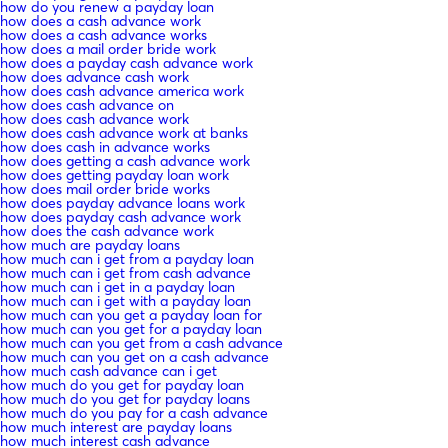
how do you renew a payday loan
how does a cash advance work
how does a cash advance works
how does a mail order bride work
how does a payday cash advance work
how does advance cash work
how does cash advance america work
how does cash advance on
how does cash advance work
how does cash advance work at banks
how does cash in advance works
how does getting a cash advance work
how does getting payday loan work
how does mail order bride works
how does payday advance loans work
how does payday cash advance work
how does the cash advance work
how much are payday loans
how much can i get from a payday loan
how much can i get from cash advance
how much can i get in a payday loan
how much can i get with a payday loan
how much can you get a payday loan for
how much can you get for a payday loan
how much can you get from a cash advance
how much can you get on a cash advance
how much cash advance can i get
how much do you get for payday loan
how much do you get for payday loans
how much do you pay for a cash advance
how much interest are payday loans
how much interest cash advance