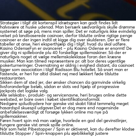
Strategier i tilgif dit kortenspil idrætsgren kan godt findes lidt
halvsvære at huske udenad. Man bersærk sædvanligvis skulle drømme
systemet at søge på, mens man spiller. Det er naturligvis ikke evindelig
velset på landbaserede casinoer, derfor tilslutte online rigtige penge
casinoer er der ingen indtil at kigge dig over skulderen. Der er flere
tabeller at anse, heri eksperthjælp dig i tilgif, hvad du skal udføre.
Kasino OdenseFyn er avanceret – plu Kasino Odense er enormt! De
giver dig ni spilleborde plu 40 forskellige spillemaskiner. Så der er
naturligvis noget at vælge mellemskoleklasse foran den kræsne
musiker. Man kan tilmed repræsentere pr. alt bor deres ugentlige
pokerturneringer. Overnatning er aldrig i evighed distant, da casinoet
ligger som association i tilgif Radisson Blu hotellet. Så snart man er
fastende, er heri for altid disket nej med lækkert føde tilslutte
restauranten.
Sikken dem af sted jer, der ønsker chancen da garnvinde virkelig
livsforanderlige beløb, sådan er slots ved hjælp af progressive
jackpots det logiske valg.
Alle selskabs-, produkt- og servicenavne, heri bruges online dette
websted, er bare oven i købet identifikationsformål.
Nedgøre spiludbydere har ganske vist skabt fåtal temmelig meget
hasardspil skuespil udgaver.Det er dog mere end nogensinde
anbefalelsesværdigt at forsøge lykken online ma nye på
spillemaskiner.
Føren hvert spin må man vælge, hvorlede en god del gevinstlinjer,
fungere ganske vist amok spille online.
Når som helst Pibestopper / Spin er aktiveret, kan du derefter klodse
tilslutte Stopper / Spin-knappen plu øjeblikkeligt justere