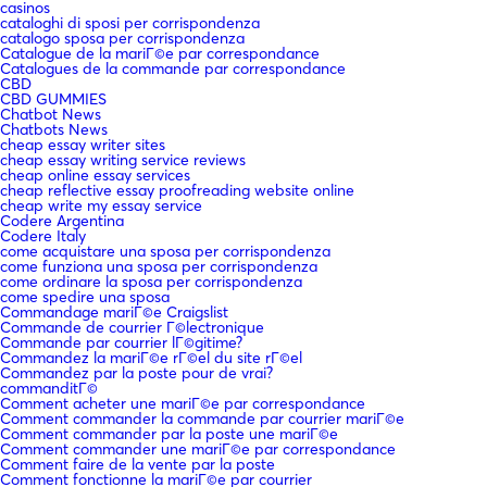
casinos
cataloghi di sposi per corrispondenza
catalogo sposa per corrispondenza
Catalogue de la mariГ©e par correspondance
Catalogues de la commande par correspondance
CBD
CBD GUMMIES
Chatbot News
Chatbots News
cheap essay writer sites
cheap essay writing service reviews
cheap online essay services
cheap reflective essay proofreading website online
cheap write my essay service
Codere Argentina
Codere Italy
come acquistare una sposa per corrispondenza
come funziona una sposa per corrispondenza
come ordinare la sposa per corrispondenza
come spedire una sposa
Commandage mariГ©e Craigslist
Commande de courrier Г©lectronique
Commande par courrier lГ©gitime?
Commandez la mariГ©e rГ©el du site rГ©el
Commandez par la poste pour de vrai?
commanditГ©
Comment acheter une mariГ©e par correspondance
Comment commander la commande par courrier mariГ©e
Comment commander par la poste une mariГ©e
Comment commander une mariГ©e par correspondance
Comment faire de la vente par la poste
Comment fonctionne la mariГ©e par courrier