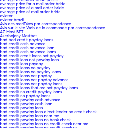
average price for a mail order bride
average price of a mail order bride
average price of mail order bride
aviator
aviator brazil
Avis des mariГ©es par correspondance
Avis sur le site Web de la commande par correspondance
AZ Most BET
Azerbajany Mostbet
bad bad credit payday loans
bad credit cash advance
bad credit cash advance loan
bad credit cash advance loans
bad credit credit loans not payday
bad credit loan not payday loan
bad credit loan payday
bad credit loans no payday
bad credit loans no payday loans
bad credit loans not payday
bad credit loans not payday advance
bad credit loans not payday loans
bad credit loans that are not payday loans
bad credit no credit payday loans
bad credit no payday loans
bad credit payday cash advance
bad credit payday cash loan
bad credit payday loan
bad credit payday loan direct lender no credit check
bad credit payday loan near me
bad credit payday loan no bank check
bad credit payday loan no credit check near me
bad credit payday loan no credit check us