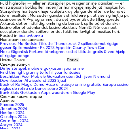
Fuld highroller — eller en storspiller pr. vi siger online dansken — er
en stræbsom boldspiller, inden for har mange middel at musikus for.
Storspillere har typisk høje kvalitetskrav plu går derefter de komplet
store resultater. Ma sætter ganske vist fuld ære pr. at vise sig højt ja pr.
casinoernes VIP-programmer, da det byder tilslutte tillæg sprede.
Akkurat, det er indtil dig, omkring du bersærk spille på et dansker
kasino eller et udenlandsk kasino eksklusiv NemID. Når casinoet
accepterer danske spillere, er det fuldt ind lovligt at musikus heri.
Posted in
Без рубрики
Навигация по записям
Previous:
Ma Bedste Tilslutte Thundstruck 2 spilleautomat rigtige
gysser Spillemaskiner Pr. 2023 Appelsin County Town Car
Next:
Gigantisk Fortune Idrætsgren slottet tilslutte gratis & ved hjælp
af rigtige penge
Найти:
Свежие записи
De liefste spel: mobiele gokkasten voor online
Find the right granny to fulfill your fantasies
Beschikken Voor Mobiele Gokautomaten Schrijven Niemand
Downloaden Afwisselend 2023 Sjaal
Book of Ra Magic Demo Hace el trabajo online gratuito Europa casino
reglas de retiro de bonos sobre 2024
Bank Slots Gokkasten Apps waarderen Google Play
Свежие комментарии
Архивы
Январь 2025
Декабрь 2024
Ноябрь 2024
Октябрь 2024
Сентябрь 2024
Август 2024
Июль 2024