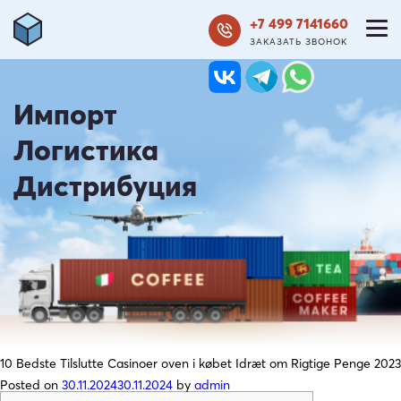
+7 499 7141660
ЗАКАЗАТЬ ЗВОНОК
Импорт
Логистика
Дистрибуция
10 Bedste Tilslutte Casinoer oven i købet Idræt om Rigtige Penge 2023
Posted on
30.11.2024
30.11.2024
by
admin