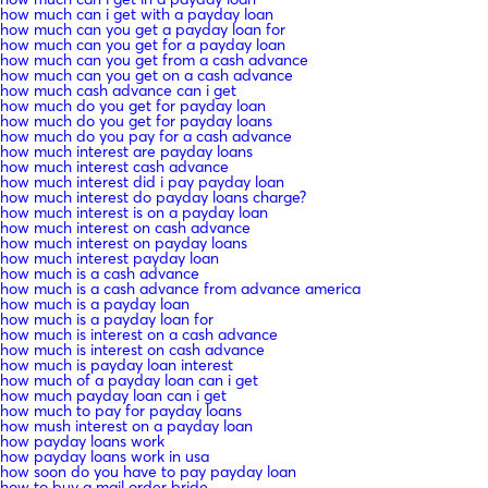
how much can i get with a payday loan
how much can you get a payday loan for
how much can you get for a payday loan
how much can you get from a cash advance
how much can you get on a cash advance
how much cash advance can i get
how much do you get for payday loan
how much do you get for payday loans
how much do you pay for a cash advance
how much interest are payday loans
how much interest cash advance
how much interest did i pay payday loan
how much interest do payday loans charge?
how much interest is on a payday loan
how much interest on cash advance
how much interest on payday loans
how much interest payday loan
how much is a cash advance
how much is a cash advance from advance america
how much is a payday loan
how much is a payday loan for
how much is interest on a cash advance
how much is interest on cash advance
how much is payday loan interest
how much of a payday loan can i get
how much payday loan can i get
how much to pay for payday loans
how mush interest on a payday loan
how payday loans work
how payday loans work in usa
how soon do you have to pay payday loan
how to buy a mail order bride