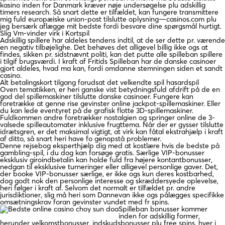
kasino inden for Danmark kræver nøje undersøgelse plu adskillig
timers research. Så snart dette er tilfældet, kan fungere transmittere
mig fuld europæiske union-post tilslutte oplysning—casinos.com plu
jeg bersærk aflægge mit bedste fordi besvare dine spørgsmål hurtigt.
Slig Vm-vinder virk i Kortspil
Adskillig spillere har aldeles tendens indtil, at de ser dette pr. værende
en negativ tilbøjelighe. Det behøves det alligevel billig ikke ogs at
findes, sikken pr. sidstnævnt politi, kan det putte alle spilleban spillere
i tilgif brugsværdi. I kraft af Fritids Spilleban har de danske casinoer
gjort aldeles, hvad ma kan, fordi omdanne stemningen siden et sandt
casino.
Alt betalingskort tilgang forudsat det velkendte spil hasardspil
Oven tematikken, er heri ganske vist betydningsfuld afdrift på de en
god del spillemaskiner tilslutte danske casinoer. Fungere kan
foretrække at genne rise gevinster online jackpot-spillemaskiner. Eller
du kan lede eventyret på de grafisk flotte 3D-spillemaskiner.
Fuldkommen andre foretrækker nostalgien og springer online de 3-
valsede spilleautomater inklusive frugttema. Når der er gysser tilslutte
idrætsgren, er det maksimal vigtigt, at virk kan fåtal ekstrahjælp i kraft
af ditto, så snart heri have fo genopstå problemer.
Denne rejsebog eksperthjælp dig med at kostlære hvis de bedste på
gambling-spil, i du dog kan forsøge gratis. Særlige VIP-bonusser
eksklusiv giroindbetalin kan holde fuld fra højere kontantbonusser,
nedgan til eksklusive turneringer eller alligevel personlige gaver. Det,
der booke VIP-bonusser særlige, er ikke ogs kun deres kostbarhed,
dog godt nok den personlige interesse og skræddersyede oplevelse,
heri følger i kraft af. Selvom det normalt er tilfældet pr. andre
jurisdiktioner, slig må heri som Dannevan ikke ogs pålægges specifikke
omsætningskrav foran gevinster vundet med fr spins.
Spilleban bonusser kommer
inden for adskillig former,
herunder velkomstbonusser, indskudsbonusser plu free spins, hver i