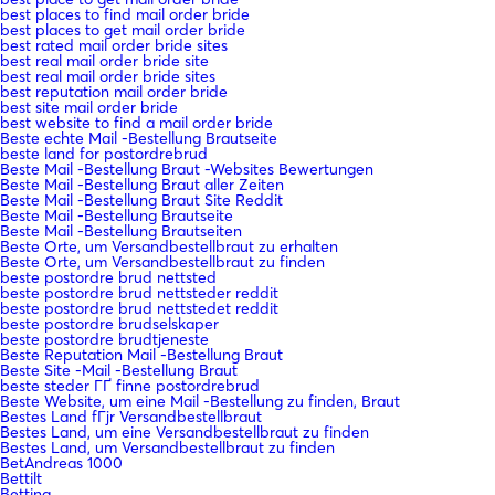
best places to find mail order bride
best places to get mail order bride
best rated mail order bride sites
best real mail order bride site
best real mail order bride sites
best reputation mail order bride
best site mail order bride
best website to find a mail order bride
Beste echte Mail -Bestellung Brautseite
beste land for postordrebrud
Beste Mail -Bestellung Braut -Websites Bewertungen
Beste Mail -Bestellung Braut aller Zeiten
Beste Mail -Bestellung Braut Site Reddit
Beste Mail -Bestellung Brautseite
Beste Mail -Bestellung Brautseiten
Beste Orte, um Versandbestellbraut zu erhalten
Beste Orte, um Versandbestellbraut zu finden
beste postordre brud nettsted
beste postordre brud nettsteder reddit
beste postordre brud nettstedet reddit
beste postordre brudselskaper
beste postordre brudtjeneste
Beste Reputation Mail -Bestellung Braut
Beste Site -Mail -Bestellung Braut
beste steder ГҐ finne postordrebrud
Beste Website, um eine Mail -Bestellung zu finden, Braut
Bestes Land fГјr Versandbestellbraut
Bestes Land, um eine Versandbestellbraut zu finden
Bestes Land, um Versandbestellbraut zu finden
BetAndreas 1000
Bettilt
Betting