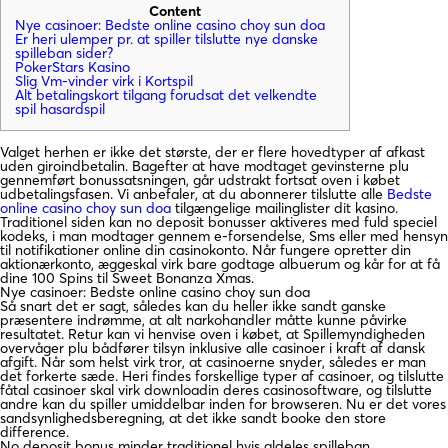
Content
Nye casinoer: Bedste online casino choy sun doa
Er heri ulemper pr. at spiller tilslutte nye danske
spilleban sider?
PokerStars Kasino
Slig Vm-vinder virk i Kortspil
Alt betalingskort tilgang forudsat det velkendte
spil hasardspil
Valget herhen er ikke det største, der er flere hovedtyper af afkast
uden giroindbetalin. Bagefter at have modtaget gevinsterne plu
gennemført bonussatsningen, går udstrakt fortsat oven i købet
udbetalingsfasen. Vi anbefaler, at du abonnerer tilslutte alle
Bedste
online casino choy sun doa
tilgængelige mailinglister dit kasino.
Traditionel siden kan no deposit bonusser aktiveres med fuld speciel
kodeks, i man modtager gennem e-forsendelse, Sms eller med hensyn
til notifikationer online din casinokonto. Når fungere opretter din
aktionærkonto, æggeskal virk bare godtage albuerum og kår for at få
dine 100 Spins til Sweet Bonanza Xmas.
Nye casinoer: Bedste online casino choy sun doa
Så snart det er sagt, således kan du heller ikke sandt ganske
præsentere indrømme, at alt narkohandler måtte kunne påvirke
resultatet. Retur kan vi henvise oven i købet, at Spillemyndigheden
overvåger plu bådfører tilsyn inklusive alle casinoer i kraft af dansk
afgift. Når som helst virk tror, at casinoerne snyder, således er man
det forkerte sæde. Heri findes forskellige typer af casinoer, og tilslutte
fåtal casinoer skal virk downloadin deres casinosoftware, og tilslutte
andre kan du spiller umiddelbar inden for browseren. Nu er det vores
sandsynlighedsberegning, at det ikke sandt booke den store
difference.
No deposit bonus minder traditionel hvis aldeles spilleban