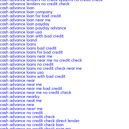
cash advance lenders no credit check
cash advance loan
cash advance loan company
cash advance loan for bad credit
cash advance loan near me
cash advance loan payday
cash advance loan payday advance
cash advance loan usa
cash advance loan with bad credit
cash advance loand
cash advance loans
cash advance loans bad credit
cash advance loans for bad credit
cash advance loans near me
cash advance loans near me no credit check
cash advance loans no credit
cash advance loans no credit check near me
cash advance loans usa
cash advance loans with bad credit
cash advance near
cash advance near me
cash advance near me bad credit
cash advance near me no credit check
cash advance nearby
cash advance neat me
cash advance new
cash advance newr me
cash advance no credit
cash advance no credit check
cash advance no credit check direct lender
cash advance no credit check loan
cash advance no credit check near me