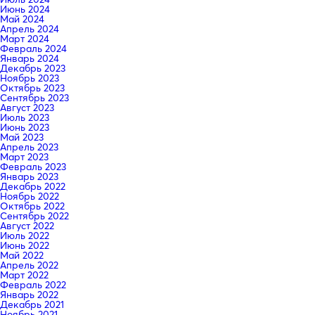
Июнь 2024
Май 2024
Апрель 2024
Март 2024
Февраль 2024
Январь 2024
Декабрь 2023
Ноябрь 2023
Октябрь 2023
Сентябрь 2023
Август 2023
Июль 2023
Июнь 2023
Май 2023
Апрель 2023
Март 2023
Февраль 2023
Январь 2023
Декабрь 2022
Ноябрь 2022
Октябрь 2022
Сентябрь 2022
Август 2022
Июль 2022
Июнь 2022
Май 2022
Апрель 2022
Март 2022
Февраль 2022
Январь 2022
Декабрь 2021
Ноябрь 2021