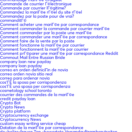
Commande de courrier Г©lectronique
Commande par courrier lГ©gitime?
Commandez la mariГ©e rГ©el du site rГ©el
Commandez par la poste pour de vrai?
commanditГ©
Comment acheter une mariГ©e par correspondance
Comment commander la commande par courrier mariГ©e
Comment commander par la poste une mariГ©e
Comment commander une mariГ©e par correspondance
Comment faire de la vente par la poste
Comment fonctionne la mariГ©e par courrier
Comment fonctionnent la mariГ©e par courrier
Comment prГ©parer une mariГ©e par correspondance Reddit
Commout Mail Entre Russian Bride
company loan new payday
company loan payday
correo en orden definiciГіn de novia
correo orden novia sitio real
correo para ordenar novia
cos'ГЁ la sposa per corrispondenza
cos'ГЁ una sposa per corrispondenza
cosmetology school toronto
courrier des commandes de la mariГ©e
credit payday loan
Crypto Bot
Crypto News
Crypto platform
Cryptocurrency exchange
Cryptocurrency News
custom essay writing service cheap
Datation de la mariГ©e par correspondance
de+belize-frauen Top -bewertete Versandauftragsbrautseiten