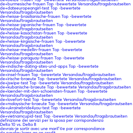
de+burmesische-frauen Top -bewertete Versandauftragsbrautseiten
de+dateeuropeangirl-test Top -bewertete
Versandauftragsbrautseiten
de+heisse-brasilianische-frauen Top -bewertete
Versandauftragsbrautseiten
de+heisse-japanische-frauen Top -bewertete
Versandauftragsbrautseiten
de+heisse-kasachstan-frauen Top -bewertete
Versandauftragsbrautseiten
de+heisse-kirgisische-frauen Top -bewertete
Versandauftragsbrautseiten
de+heisse-medellin-frauen Top -bewertete
Versandauftragsbrautseiten
de+heisse-paraguay-frauen Top -bewertete
Versandauftragsbrautseiten
de+indische-dating-sites-und-apps Top -bewertete
Versandauftragsbrautseiten
de+insel-frauen Top -bewertete Versandauftragsbrautseiten
de+irische-braeute Top -bewertete Versandauftragsbrautseiten
de+jswipe-test Top -bewertete Versandauftragsbrautseiten
de+kubanische-braeute Top -bewertete Versandauftragsbrautseiten
de+laender-mit-den-schoensten-frauen Top -bewertete
Versandauftragsbrautseiten
de+lovefort-test Top -bewertete Versandauftragsbrautseiten
de+malaysische-braeute Top -bewertete Versandauftragsbrautseiten
de+ukrainebride4you-test Top -bewertete
Versandauftragsbrautseiten
de+vietnamcupid-test Top -bewertete Versandauftragsbrautseiten
definizione dei servizi per la sposa per corrispondenza
Delta 10 vs. Delta 8
devrais-je sortir avec une mariГ©e par correspondance
do payday loans go on credit