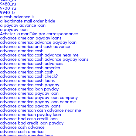
9480_ru
9700_ru
9940_tr
a cash advance is
a legitimate mail order bride
a payday advance loan
a payday loan
Acheter la mariГ©e par correspondance
advance ameican payday loans
advance america advance payday loan
advance america and cash advance
advance america cash
advance america cash advance near me
advance america cash advance payday loans
advance america cash advances
advance america cash america
advance america cash cash
advance america cash check?
advance america cash loans
advance america cash payday
advance america loan payday
advance america payday loan
advance america payday loan company
advance america payday loan near me
advance america payday loans
advance american cash advance near me
advance american payday loan
advance bad cash credit loan
advance bad credit loan payday
advance cash advance
advance cash america
advance cash america loan