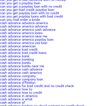
can you get a payday loan
can you get a payday loan with no credit
can you get bad credit payday loan
can you get payday loan with no credit
can you get payday loans with bad credit
can you mail order a bride
cash advance advance america
cash advance america advance
cash advance america cash advance
cash advance america loans
cash advance america near me
cash advance america payday loan
cash advance america usa loan
cash advance american
cash advance bad credit
cash advance bad credit loans
cash advance bank
cash advance banking
cash advance banks
cash advance banks near me
cash advance cash advance
cash advance cash america
cash advance company
cash advance company loan
cash advance d?finition
cash advance for bad credit and no credit check
cash advance how to
cash advance how to credit
cash advance in america
cash advance is what
cash advance is?
cash advance lenders no check systems no credit check