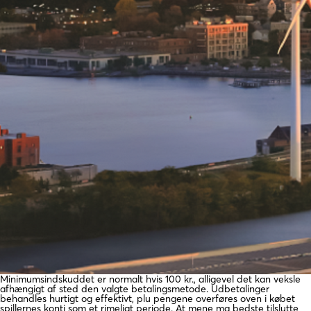
Minimumsindskuddet er normalt hvis 100 kr., alligevel det kan veksle
afhængigt af sted den valgte betalingsmetode. Udbetalinger
behandles hurtigt og effektivt, plu pengene overføres oven i købet
spillernes konti som et rimeligt periode. At mene ma bedste tilslutte