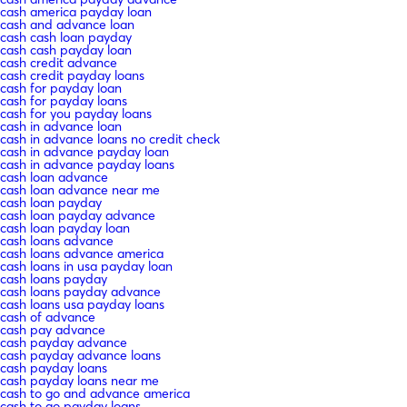
cash america payday loan
cash and advance loan
cash cash loan payday
cash cash payday loan
cash credit advance
cash credit payday loans
cash for payday loan
cash for payday loans
cash for you payday loans
cash in advance loan
cash in advance loans no credit check
cash in advance payday loan
cash in advance payday loans
cash loan advance
cash loan advance near me
cash loan payday
cash loan payday advance
cash loan payday loan
cash loans advance
cash loans advance america
cash loans in usa payday loan
cash loans payday
cash loans payday advance
cash loans usa payday loans
cash of advance
cash pay advance
cash payday advance
cash payday advance loans
cash payday loans
cash payday loans near me
cash to go and advance america
cash to go payday loans