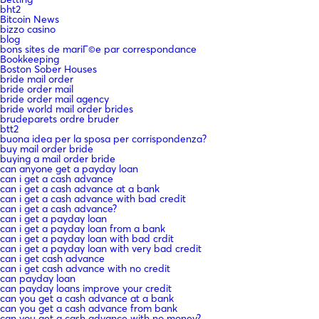
bht2
Bitcoin News
bizzo casino
blog
bons sites de mariГ©e par correspondance
Bookkeeping
Boston Sober Houses
bride mail order
bride order mail
bride order mail agency
bride world mail order brides
brudeparets ordre bruder
btt2
buona idea per la sposa per corrispondenza?
buy mail order bride
buying a mail order bride
can anyone get a payday loan
can i get a cash advance
can i get a cash advance at a bank
can i get a cash advance with bad credit
can i get a cash advance?
can i get a payday loan
can i get a payday loan from a bank
can i get a payday loan with bad crdit
can i get a payday loan with very bad credit
can i get cash advance
can i get cash advance with no credit
can payday loan
can payday loans improve your credit
can you get a cash advance at a bank
can you get a cash advance from bank
can you get a cash advance with no money?