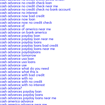
cash advance no credit check loan
cash advance no credit check near me
cash advance no credit check no bank account
cash advance no interest
cash advance now bad credit
cash advance now loan
cash advance now no credit check
cash advance of
cash advance of america near me
cash advance on bank america
cash advance payday loan
cash advance payday loan near me
cash advance payday loans
cash advance payday loans bad credit
cash advance payday loans near me
cash advance paydayloans
cash advance tomorrow
cash advance usa loan
cash advance usa loans
cash advance use
cash advance what do you need
cash advance what this is
cash advance with bad credit
cash advance with no
cash advance with no credit
cash advance with no interest
cash advance?
cash advances payday loan
cash advances payday loans
cash advances payday loans near me
cash america advance
cash america advance near me