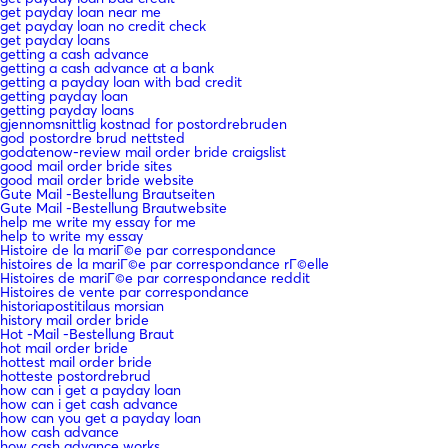
get payday loan near me
get payday loan no credit check
get payday loans
getting a cash advance
getting a cash advance at a bank
getting a payday loan with bad credit
getting payday loan
getting payday loans
gjennomsnittlig kostnad for postordrebruden
god postordre brud nettsted
godatenow-review mail order bride craigslist
good mail order bride sites
good mail order bride website
Gute Mail -Bestellung Brautseiten
Gute Mail -Bestellung Brautwebsite
help me write my essay for me
help to write my essay
Histoire de la mariГ©e par correspondance
histoires de la mariГ©e par correspondance rГ©elle
Histoires de mariГ©e par correspondance reddit
Histoires de vente par correspondance
historiapostitilaus morsian
history mail order bride
Hot -Mail -Bestellung Braut
hot mail order bride
hottest mail order bride
hotteste postordrebrud
how can i get a payday loan
how can i get cash advance
how can you get a payday loan
how cash advance
how cash advance works