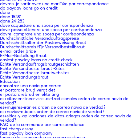
devrais-je sortir avec une mariГ©e par correspondance
do payday loans go on credit
done
done 15381
done 241283
dove acquistare una sposa per corrispondenza
dove posso ottenere una sposa per corrispondenza
dovrei comprare una sposa per corrispondenza
Durchschnittliche Versandauftragspreise
Durchschnittsalter der Postanweisung Braut
Durchschnittspreis fГјr Versandbestellbraut
e-mail order bride
E-Mail-Bestellung Braut
easiest payday loans no credit check
Echte Versandauftragsbrautgeschichten
Echte Versandbestellbraut -Sites
Echte Versandbestellbrautwebsites
Echte Versandungsbraut
Education
encontrar una novia por correo
er postordre brud verdt det
er postordrebrud en ekte ting
es+citas-en-linea-vs-citas-tradicionales orden de correo novia de
verdad?
es+mujeres-iranies orden de correo novia de verdad?
es+novias-etiopes orden de correo novia de verdad?
es+sitios-y-aplicaciones-de-citas-griegas orden de correo novia de
verdad?
FAQ de la commande par correspondance
fast cheap essay
fast payday loan company
femme de commande par correspondance