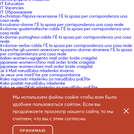
IT Education
IT Vacancies
IT Образование
it+christian-filipina-recensione ГЁ la sposa per corrispondenza una
cosa reale
it+cubano-donne ГЁ la sposa per corrispondenza una cosa reale
it+donne-guatemalteche-calde ГЁ la sposa per corrispondenza una
cosa reale
it+donne-portoghesi-calde ГЁ la sposa per corrispondenza una cosa
reale
it+donne-serbe-calde ГЁ la sposa per corrispondenza una cosa reale
it+perche-gli-uomini-americani-sposano-donne-straniere ГЁ la sposa
per corrispondenza una cosa reale
italian-women+agrigento mail order bride craigslist
japanese-women+chino mail order bride craigslist
japanese-women+kani mail order bride craigslist
Je li Mail narudЕѕba mladenka stvarna
Je veux une mariГ©e par correspondance
Kako napraviti mladenku za narudЕѕbu poЕЎte
Kako poslati narudЕѕbu mladenke
Kako se vjenДЌati mladenka za narudЕѕbu poЕЎte
Kasyno Online
Kasyno Online PL
Мы используем файлы cookie чтобы вам было
Kauf einer Mail -Bestellung Braut
удобнее пользоваться сайтом. Если вы
king johnnie
kjГёp postordrebrud
продолжаете просмотр нашего сайта, то мы
kmsautodddddddd
Koje su najbolje web stranice za mladenke
считаем, что вы с этим согласны
korean-women+asan mail order bride craigslist
koreancupid-review mail order bride craigslist
KГ¶nnen Sie eine Braut bestellen?
ПРИНИМАЮ
La courrier Г©lectronique en vaut la peine?