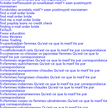
fi+italia-treffisivustot-ja-sovellukset mistГ¤ saan postimyynti
morsiamen
fi+rubrides-arvostelu mistГ¤ saan postimyynti morsiamen
find a mail order bride
find mail order bride
find me a mail order bride
find payday loans no credit check
finding a mail order bride
FinTech
Forex education
Forex Reviews
Forex Trading
fr+azerbaidjan-femmes Qu'est-ce que la mariГ©e par
correspondance
fr+catholicmatch-avis Qu'est-ce que la mariГ©e par correspondance
fr+coreenne-vs-chinoise-vs-japonaise-femmes Qu'est-ce que la
mariГ©e par correspondance
fr+femmes-argentines Qu'est-ce que la mariГ©e par correspondance
fr+femmes-autrichiennes Qu'est-ce que la mariГ©e par
correspondance
fr+femmes-europeennes-chaudes Qu'est-ce que la mariГ©e par
correspondance
fr+femmes-hongroises-chaudes Qu'est-ce que la mariГ©e par
correspondance
fr+femmes-indiennes Qu'est-ce que la mariГ©e par correspondance
fr+femmes-italiennes-chaudes Qu'est-ce que la mariГ©e par
correspondance
fr+femmes-panameennes Qu'est-ce que la mariГ©e par
correspondance
fr+femmes-russes-vs-femmes-ukrainiennes Qu'est-ce que la mariГ©e
par correspondance
fr+femmes-salvadoriennes Qu'est-ce que la mariГ©e par