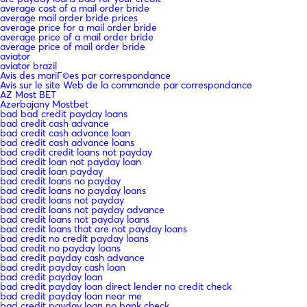
average cost of a mail order bride
average mail order bride prices
average price for a mail order bride
average price of a mail order bride
average price of mail order bride
aviator
aviator brazil
Avis des mariГ©es par correspondance
Avis sur le site Web de la commande par correspondance
AZ Most BET
Azerbajany Mostbet
bad bad credit payday loans
bad credit cash advance
bad credit cash advance loan
bad credit cash advance loans
bad credit credit loans not payday
bad credit loan not payday loan
bad credit loan payday
bad credit loans no payday
bad credit loans no payday loans
bad credit loans not payday
bad credit loans not payday advance
bad credit loans not payday loans
bad credit loans that are not payday loans
bad credit no credit payday loans
bad credit no payday loans
bad credit payday cash advance
bad credit payday cash loan
bad credit payday loan
bad credit payday loan direct lender no credit check
bad credit payday loan near me
bad credit payday loan no bank check