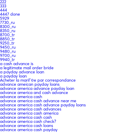
222
333
444
4447 done
5929
7730_ru
8300_ru
8350_ru
8700_tr
8850_tr
9250_tr
9450_ru
9480_ru
9700_ru
9940_tr
a cash advance is
a legitimate mail order bride
a payday advance loan
a payday loan
Acheter la mariГ©e par correspondance
advance ameican payday loans
advance america advance payday loan
advance america and cash advance
advance america cash
advance america cash advance near me
advance america cash advance payday loans
advance america cash advances
advance america cash america
advance america cash cash
advance america cash check?
advance america cash loans
advance america cash payday