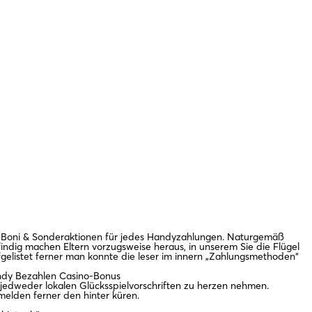
e Boni & Sonderaktionen für jedes Handyzahlungen. Naturgemäß
findig machen Eltern vorzugsweise heraus, in unserem Sie die Flügel
fgelistet ferner man konnte die leser im innern „Zahlungsmethoden“
andy Bezahlen Casino-Bonus
rn jedweder lokalen Glücksspielvorschriften zu herzen nehmen.
melden ferner den hinter küren.