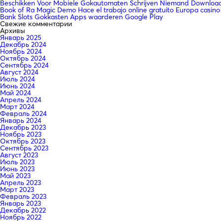
Beschikken Voor Mobiele Gokautomaten Schrijven Niemand Downloade
Book of Ra Magic Demo Hace el trabajo online gratuito Europa casino
Bank Slots Gokkasten Apps waarderen Google Play
Свежие комментарии
Архивы
Январь 2025
Декабрь 2024
Ноябрь 2024
Октябрь 2024
Сентябрь 2024
Август 2024
Июль 2024
Июнь 2024
Май 2024
Апрель 2024
Март 2024
Февраль 2024
Январь 2024
Декабрь 2023
Ноябрь 2023
Октябрь 2023
Сентябрь 2023
Август 2023
Июль 2023
Июнь 2023
Май 2023
Апрель 2023
Март 2023
Февраль 2023
Январь 2023
Декабрь 2022
Ноябрь 2022