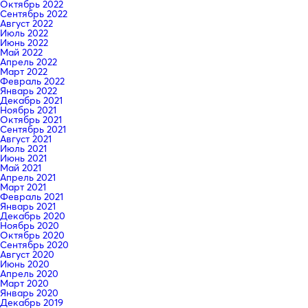
Октябрь 2022
Сентябрь 2022
Август 2022
Июль 2022
Июнь 2022
Май 2022
Апрель 2022
Март 2022
Февраль 2022
Январь 2022
Декабрь 2021
Ноябрь 2021
Октябрь 2021
Сентябрь 2021
Август 2021
Июль 2021
Июнь 2021
Май 2021
Апрель 2021
Март 2021
Февраль 2021
Январь 2021
Декабрь 2020
Ноябрь 2020
Октябрь 2020
Сентябрь 2020
Август 2020
Июнь 2020
Апрель 2020
Март 2020
Январь 2020
Декабрь 2019