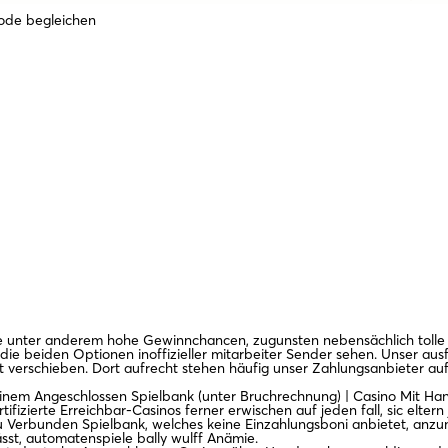
ode begleichen
le unter anderem hohe Gewinnchancen, zugunsten nebensächlich toll
die beiden Optionen inoffizieller mitarbeiter Sender sehen. Unser aus
t verschieben.
Dort aufrecht stehen häufig unser Zahlungsanbieter au
inem Angeschlossen Spielbank (unter Bruchrechnung) | Casino Mit H
ifizierte Erreichbar-Casinos ferner erwischen auf jeden fall, sic elte
oku Verbunden Spielbank, welches keine Einzahlungsboni anbietet, anzu
sst, automatenspiele bally wulff Anämie.