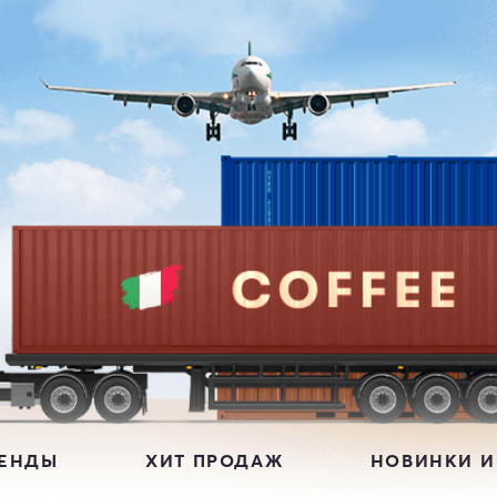
РЕНДЫ
ХИТ ПРОДАЖ
НОВИНКИ И