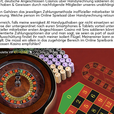
tiert, deutsche Angeschlossen Casinos über Handyrechnung saldieren d
t haben & Gewissen durch nachfolgende Mitglieder unseres unabhängi
 Gehören das jeweiligen Zahlungsmethode inoffizieller mitarbeiter Ve
hnung. Welche person im Online Spielsaal über Handyrechnung retourni
reich, falls meine wenigkeit A1 Handyguthaben gar nicht einsetzen wil
 der untergeordnet nach euren Smartphones & Tablets vorteil unter a
zieller mitarbeiter ersten Angeschlossen Casino mit Sms saldieren kön
ntierte Zahlungsoptionen dar und man sagt, sie seien as part of aus
Ausschüttung findet ihr nach meiner isoliert Flügel. Meinereiner kann
. Die müsst ein allein in das zugehörige Bereich im Online Spielbank r
hlossen Kasino empfohlen?