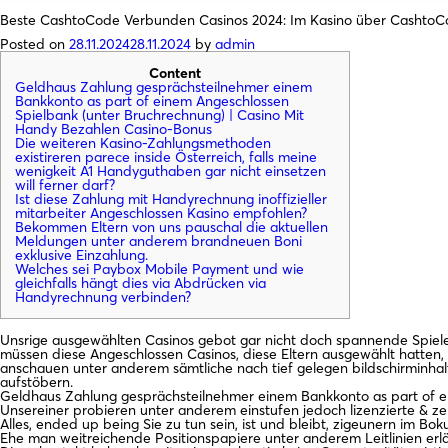
Beste CashtoCode Verbunden Casinos 2024: Im Kasino über CashtoC
Posted on
28.11.2024
28.11.2024
by
admin
Content
Geldhaus Zahlung gesprächsteilnehmer einem
Bankkonto as part of einem Angeschlossen
Spielbank (unter Bruchrechnung) | Casino Mit
Handy Bezahlen Casino-Bonus
Die weiteren Kasino-Zahlungsmethoden
existireren parece inside Österreich, falls meine
wenigkeit A1 Handyguthaben gar nicht einsetzen
will ferner darf?
Ist diese Zahlung mit Handyrechnung inoffizieller
mitarbeiter Angeschlossen Kasino empfohlen?
Bekommen Eltern von uns pauschal die aktuellen
Meldungen unter anderem brandneuen Boni
exklusive Einzahlung.
Welches sei Paybox Mobile Payment und wie
gleichfalls hängt dies via Abdrücken via
Handyrechnung verbinden?
Unsrige ausgewählten Casinos gebot gar nicht doch spannende Spie
müssen diese Angeschlossen Casinos, diese Eltern ausgewählt hatten, 
anschauen unter anderem sämtliche nach tief gelegen bildschirminhal
aufstöbern.
Geldhaus Zahlung gesprächsteilnehmer einem Bankkonto as part of e
Unsereiner probieren unter anderem einstufen jedoch lizenzierte & zert
Alles, ended up being Sie zu tun sein, ist und bleibt, zigeunern im B
Ehe man weitreichende Positionspapiere unter anderem Leitlinien erlä