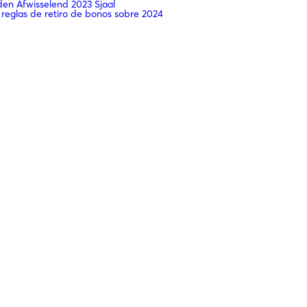
n Afwisselend 2023 Sjaal
 reglas de retiro de bonos sobre 2024