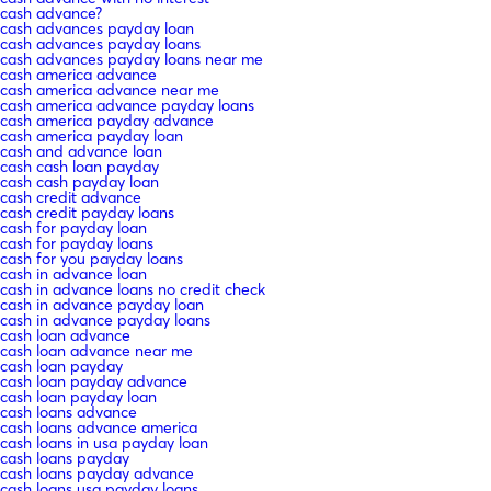
cash advance?
cash advances payday loan
cash advances payday loans
cash advances payday loans near me
cash america advance
cash america advance near me
cash america advance payday loans
cash america payday advance
cash america payday loan
cash and advance loan
cash cash loan payday
cash cash payday loan
cash credit advance
cash credit payday loans
cash for payday loan
cash for payday loans
cash for you payday loans
cash in advance loan
cash in advance loans no credit check
cash in advance payday loan
cash in advance payday loans
cash loan advance
cash loan advance near me
cash loan payday
cash loan payday advance
cash loan payday loan
cash loans advance
cash loans advance america
cash loans in usa payday loan
cash loans payday
cash loans payday advance
cash loans usa payday loans