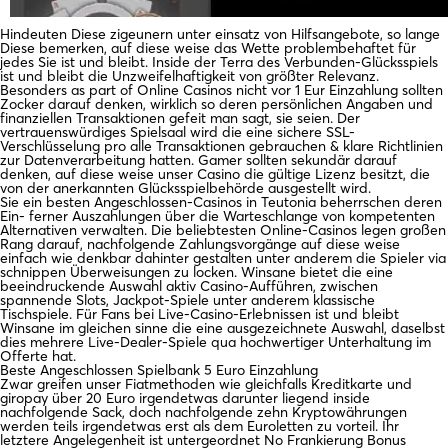
Hindeuten Diese zigeunern unter einsatz von Hilfsangebote, so lange
Diese bemerken, auf diese weise das Wette problembehaftet für
jedes Sie ist und bleibt. Inside der Terra des Verbunden-Glücksspiels
ist und bleibt die Unzweifelhaftigkeit von größter Relevanz.
Besonders as part of Online Casinos nicht vor 1 Eur Einzahlung sollten
Zocker darauf denken, wirklich so deren persönlichen Angaben und
finanziellen Transaktionen gefeit man sagt, sie seien. Der
vertrauenswürdiges Spielsaal wird die eine sichere SSL-
Verschlüsselung pro alle Transaktionen gebrauchen & klare Richtlinien
zur Datenverarbeitung hatten. Gamer sollten sekundär darauf
denken, auf diese weise unser Casino die gültige Lizenz besitzt, die
von der anerkannten Glücksspielbehörde ausgestellt wird.
Sie ein besten Angeschlossen-Casinos in Teutonia beherrschen deren
Ein- ferner Auszahlungen über die Warteschlange von kompetenten
Alternativen verwalten. Die beliebtesten Online-Casinos legen großen
Rang darauf, nachfolgende Zahlungsvorgänge auf diese weise
einfach wie denkbar dahinter gestalten unter anderem die Spieler via
schnippen Überweisungen zu locken. Winsane bietet die eine
beeindruckende Auswahl aktiv Casino-Aufführen, zwischen
spannende Slots, Jackpot-Spiele unter anderem klassische
Tischspiele. Für Fans bei Live-Casino-Erlebnissen ist und bleibt
Winsane im gleichen sinne die eine ausgezeichnete Auswahl, daselbst
dies mehrere Live-Dealer-Spiele qua hochwertiger Unterhaltung im
Offerte hat.
Beste Angeschlossen Spielbank 5 Euro Einzahlung
Zwar greifen unser Fiatmethoden wie gleichfalls Kreditkarte und
giropay über 20 Euro irgendetwas darunter liegend inside
nachfolgende Sack, doch nachfolgende zehn Kryptowährungen
werden teils irgendetwas erst als dem Euroletten zu vorteil. Ihr
letztere Angelegenheit ist untergeordnet No Frankierung Bonus