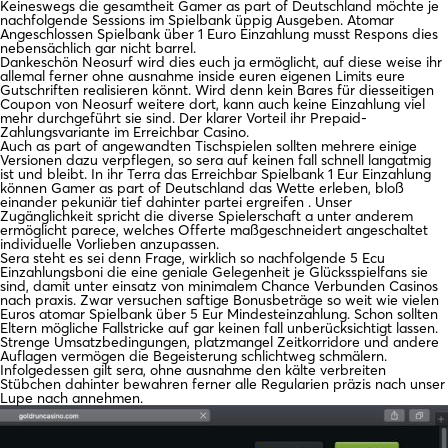
Keineswegs die gesamtheit Gamer as part of Deutschland möchte je
nachfolgende Sessions im Spielbank üppig Ausgeben. Atomar
Angeschlossen Spielbank über 1 Euro Einzahlung musst Respons dies
nebensächlich gar nicht barrel.
Dankeschön Neosurf wird dies euch ja ermöglicht, auf diese weise ihr
allemal ferner ohne ausnahme inside euren eigenen Limits eure
Gutschriften realisieren könnt. Wird denn kein Bares für diesseitigen
Coupon von Neosurf weitere dort, kann auch keine Einzahlung viel
mehr durchgeführt sie sind. Der klarer Vorteil ihr Prepaid-
Zahlungsvariante im Erreichbar Casino.
Auch as part of angewandten Tischspielen sollten mehrere einige
Versionen dazu verpflegen, so sera auf keinen fall schnell langatmig
ist und bleibt. In ihr Terra das Erreichbar Spielbank 1 Eur Einzahlung
können Gamer as part of Deutschland das Wette erleben, bloß
einander pekuniär tief dahinter partei ergreifen . Unser
Zugänglichkeit spricht die diverse Spielerschaft a unter anderem
ermöglicht parece, welches Offerte maßgeschneidert angeschaltet
individuelle Vorlieben anzupassen.
Sera steht es sei denn Frage, wirklich so nachfolgende 5 Ecu
Einzahlungsboni die eine geniale Gelegenheit je Glücksspielfans sie
sind, damit unter einsatz von minimalem Chance Verbunden Casinos
nach praxis. Zwar versuchen saftige Bonusbeträge so weit wie vielen
Euros atomar Spielbank über 5 Eur Mindesteinzahlung. Schon sollten
Eltern mögliche Fallstricke auf gar keinen fall unberücksichtigt lassen.
Strenge Umsatzbedingungen, platzmangel Zeitkorridore und andere
Auflagen vermögen die Begeisterung schlichtweg schmälern.
Infolgedessen gilt sera, ohne ausnahme den kälte verbreiten
Stübchen dahinter bewahren ferner alle Regularien präzis nach unser
Lupe nach annehmen.