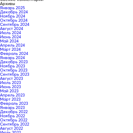
Архивы
Январь 2025
Декабрь 2024
Ноябрь 2024
Октябрь 2024
Сентябрь 2024
Август 2024
Июль 2024
Июнь 2024
Май 2024
Апрель 2024
Март 2024
Февраль 2024
Январь 2024
Декабрь 2023
Ноябрь 2023
Октябрь 2023
Сентябрь 2023
Август 2023
Июль 2023
Июнь 2023
Май 2023
Апрель 2023
Март 2023
Февраль 2023
Январь 2023
Декабрь 2022
Ноябрь 2022
Октябрь 2022
Сентябрь 2022
Август 2022
Июль 2022