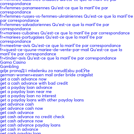
correspondance
fr+femmes-panameennes Qu'est-ce que la mariГ©e par
correspondance
fr+femmes-russes-vs-femmes-ukrainiennes Qu'est-ce que la mariГ©e
par correspondance
fr+femmes-salvadoriennes Qu'est-ce que la mariГ©e par
correspondance
fr+mariees-cubaines Qu'est-ce que la mariГ©e par correspondance
fr+mariees-portugaises Qu'est-ce que la mariГ©e par
correspondance
fr+meetme-avis Qu'est-ce que la mariГ©e par correspondance
fr+quest-ce-quune-mariee-de-vente-par-mail Qu'est-ce que la
mariГ©e par correspondance
fr+tinder-avis Qu'est-ce que la mariГ©e par correspondance
Gama Casino
Gambling
gdje pronaД‡i mladenku za narudЕѕbu poЕЎte
german-women+essen mail order bride craigslist
get a cash advance now
get a cash advance with bad credit
get a payday loan advance
get a payday loan near me
get a payday loan no interest
get a payday loans with other payday loans
get advance cash
get advance cash now
get cash advance
get cash advance no credit check
get cash advance now
get cash advance payday loans
get cash in advance
get cash payday loan