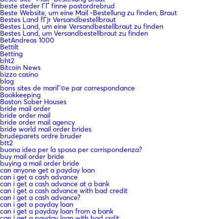
beste steder ГҐ finne postordrebrud
Beste Website, um eine Mail -Bestellung zu finden, Braut
Bestes Land fГјr Versandbestellbraut
Bestes Land, um eine Versandbestellbraut zu finden
Bestes Land, um Versandbestellbraut zu finden
BetAndreas 1000
Bettilt
Betting
bht2
Bitcoin News
bizzo casino
blog
bons sites de mariГ©e par correspondance
Bookkeeping
Boston Sober Houses
bride mail order
bride order mail
bride order mail agency
bride world mail order brides
brudeparets ordre bruder
btt2
buona idea per la sposa per corrispondenza?
buy mail order bride
buying a mail order bride
can anyone get a payday loan
can i get a cash advance
can i get a cash advance at a bank
can i get a cash advance with bad credit
can i get a cash advance?
can i get a payday loan
can i get a payday loan from a bank
can i get a payday loan with bad crdit