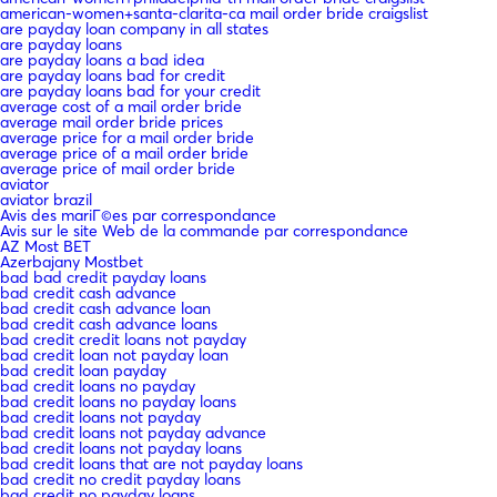
american-women+santa-clarita-ca mail order bride craigslist
are payday loan company in all states
are payday loans
are payday loans a bad idea
are payday loans bad for credit
are payday loans bad for your credit
average cost of a mail order bride
average mail order bride prices
average price for a mail order bride
average price of a mail order bride
average price of mail order bride
aviator
aviator brazil
Avis des mariГ©es par correspondance
Avis sur le site Web de la commande par correspondance
AZ Most BET
Azerbajany Mostbet
bad bad credit payday loans
bad credit cash advance
bad credit cash advance loan
bad credit cash advance loans
bad credit credit loans not payday
bad credit loan not payday loan
bad credit loan payday
bad credit loans no payday
bad credit loans no payday loans
bad credit loans not payday
bad credit loans not payday advance
bad credit loans not payday loans
bad credit loans that are not payday loans
bad credit no credit payday loans
bad credit no payday loans