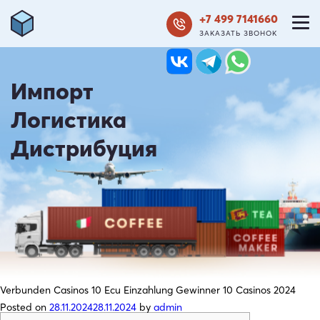
+7 499 7141660
ЗАКАЗАТЬ ЗВОНОК
Импорт
Логистика
Дистрибуция
Verbunden Casinos 10 Ecu Einzahlung Gewinner 10 Casinos 2024
Posted on
28.11.2024
28.11.2024
by
admin