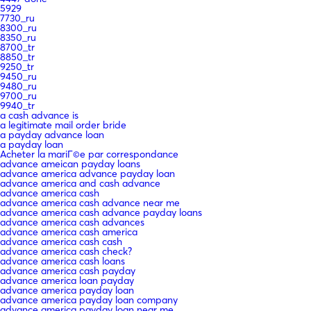
5929
7730_ru
8300_ru
8350_ru
8700_tr
8850_tr
9250_tr
9450_ru
9480_ru
9700_ru
9940_tr
a cash advance is
a legitimate mail order bride
a payday advance loan
a payday loan
Acheter la mariГ©e par correspondance
advance ameican payday loans
advance america advance payday loan
advance america and cash advance
advance america cash
advance america cash advance near me
advance america cash advance payday loans
advance america cash advances
advance america cash america
advance america cash cash
advance america cash check?
advance america cash loans
advance america cash payday
advance america loan payday
advance america payday loan
advance america payday loan company
advance america payday loan near me