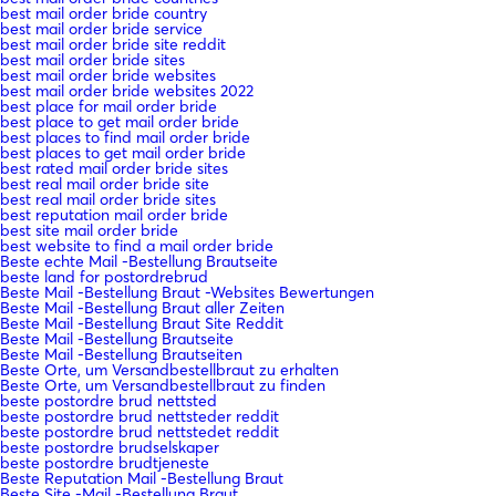
best mail order bride country
best mail order bride service
best mail order bride site reddit
best mail order bride sites
best mail order bride websites
best mail order bride websites 2022
best place for mail order bride
best place to get mail order bride
best places to find mail order bride
best places to get mail order bride
best rated mail order bride sites
best real mail order bride site
best real mail order bride sites
best reputation mail order bride
best site mail order bride
best website to find a mail order bride
Beste echte Mail -Bestellung Brautseite
beste land for postordrebrud
Beste Mail -Bestellung Braut -Websites Bewertungen
Beste Mail -Bestellung Braut aller Zeiten
Beste Mail -Bestellung Braut Site Reddit
Beste Mail -Bestellung Brautseite
Beste Mail -Bestellung Brautseiten
Beste Orte, um Versandbestellbraut zu erhalten
Beste Orte, um Versandbestellbraut zu finden
beste postordre brud nettsted
beste postordre brud nettsteder reddit
beste postordre brud nettstedet reddit
beste postordre brudselskaper
beste postordre brudtjeneste
Beste Reputation Mail -Bestellung Braut
Beste Site -Mail -Bestellung Braut