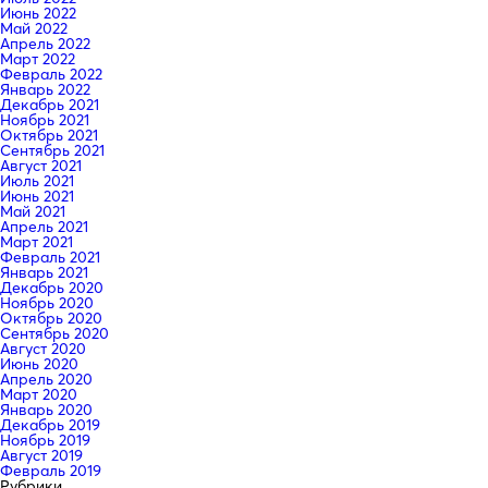
Июнь 2022
Май 2022
Апрель 2022
Март 2022
Февраль 2022
Январь 2022
Декабрь 2021
Ноябрь 2021
Октябрь 2021
Сентябрь 2021
Август 2021
Июль 2021
Июнь 2021
Май 2021
Апрель 2021
Март 2021
Февраль 2021
Январь 2021
Декабрь 2020
Ноябрь 2020
Октябрь 2020
Сентябрь 2020
Август 2020
Июнь 2020
Апрель 2020
Март 2020
Январь 2020
Декабрь 2019
Ноябрь 2019
Август 2019
Февраль 2019
Рубрики