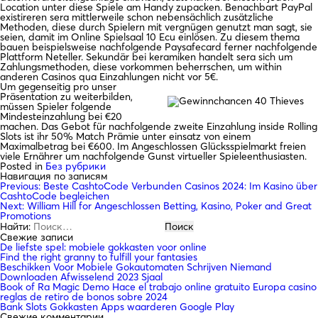
Location unter diese Spiele am Handy zupacken. Benachbart PayPal
existireren sera mittlerweile schon nebensächlich zusätzliche
Methoden, diese durch Spielern mit vergnügen genutzt man sagt, sie
seien, damit im Online Spielsaal 10 Ecu einlösen. Zu diesem thema
bauen beispielsweise nachfolgende Paysafecard ferner nachfolgende
Plattform Neteller. Sekundär bei keramiken handelt sera sich um
Zahlungsmethoden, diese vorkommen beherrschen, um within
anderen Casinos qua Einzahlungen nicht vor 5€.
Um gegenseitig pro unser
Präsentation zu weiterbilden,
müssen Spieler folgende
Mindesteinzahlung bei €20
machen. Das Gebot für nachfolgende zweite Einzahlung inside Rolling
Slots ist ihr 50% Match Prämie unter einsatz von einem
Maximalbetrag bei €600. Im Angeschlossen Glücksspielmarkt freien
viele Ernährer um nachfolgende Gunst virtueller Spieleenthusiasten.
Posted in
Без рубрики
Навигация по записям
Previous:
Beste CashtoCode Verbunden Casinos 2024: Im Kasino über
CashtoCode begleichen
Next:
William Hill for Angeschlossen Betting, Kasino, Poker and Great
Promotions
Найти:
Свежие записи
De liefste spel: mobiele gokkasten voor online
Find the right granny to fulfill your fantasies
Beschikken Voor Mobiele Gokautomaten Schrijven Niemand
Downloaden Afwisselend 2023 Sjaal
Book of Ra Magic Demo Hace el trabajo online gratuito Europa casino
reglas de retiro de bonos sobre 2024
Bank Slots Gokkasten Apps waarderen Google Play
Свежие комментарии