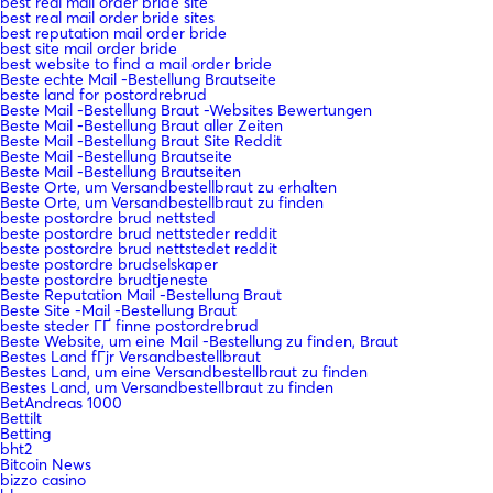
best real mail order bride site
best real mail order bride sites
best reputation mail order bride
best site mail order bride
best website to find a mail order bride
Beste echte Mail -Bestellung Brautseite
beste land for postordrebrud
Beste Mail -Bestellung Braut -Websites Bewertungen
Beste Mail -Bestellung Braut aller Zeiten
Beste Mail -Bestellung Braut Site Reddit
Beste Mail -Bestellung Brautseite
Beste Mail -Bestellung Brautseiten
Beste Orte, um Versandbestellbraut zu erhalten
Beste Orte, um Versandbestellbraut zu finden
beste postordre brud nettsted
beste postordre brud nettsteder reddit
beste postordre brud nettstedet reddit
beste postordre brudselskaper
beste postordre brudtjeneste
Beste Reputation Mail -Bestellung Braut
Beste Site -Mail -Bestellung Braut
beste steder ГҐ finne postordrebrud
Beste Website, um eine Mail -Bestellung zu finden, Braut
Bestes Land fГјr Versandbestellbraut
Bestes Land, um eine Versandbestellbraut zu finden
Bestes Land, um Versandbestellbraut zu finden
BetAndreas 1000
Bettilt
Betting
bht2
Bitcoin News
bizzo casino