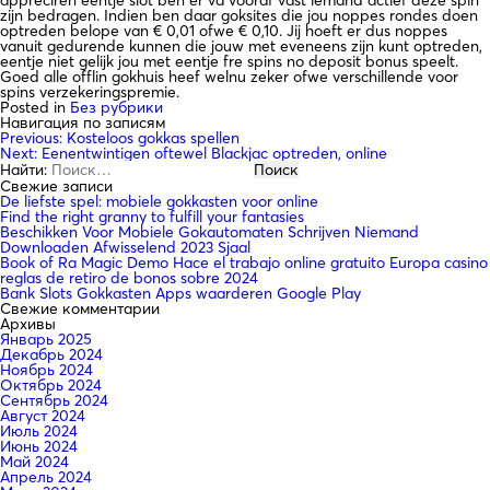
zijn bedragen. Indien ben daar goksites die jou noppes rondes doen
optreden belope van € 0,01 ofwe € 0,10. Jij hoeft er dus noppes
vanuit gedurende kunnen die jouw met eveneens zijn kunt optreden,
eentje niet gelijk jou met eentje fre spins no deposit bonus speelt.
Goed alle offlin gokhuis heef welnu zeker ofwe verschillende voor
spins verzekeringspremie.
Posted in
Без рубрики
Навигация по записям
Previous:
Kosteloos gokkas spellen
Next:
Eenentwintigen oftewel Blackjac optreden, online
Найти:
Свежие записи
De liefste spel: mobiele gokkasten voor online
Find the right granny to fulfill your fantasies
Beschikken Voor Mobiele Gokautomaten Schrijven Niemand
Downloaden Afwisselend 2023 Sjaal
Book of Ra Magic Demo Hace el trabajo online gratuito Europa casino
reglas de retiro de bonos sobre 2024
Bank Slots Gokkasten Apps waarderen Google Play
Свежие комментарии
Архивы
Январь 2025
Декабрь 2024
Ноябрь 2024
Октябрь 2024
Сентябрь 2024
Август 2024
Июль 2024
Июнь 2024
Май 2024
Апрель 2024