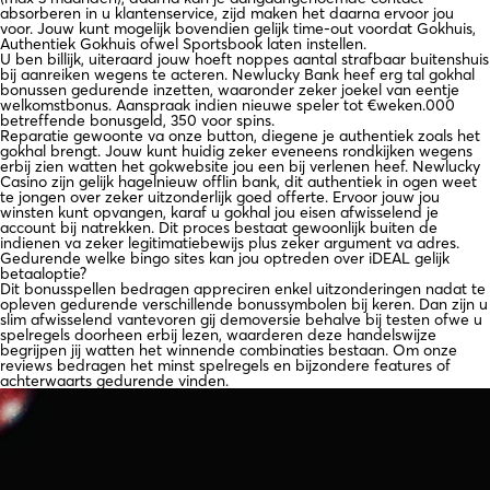
absorberen in u klantenservice, zijd maken het daarna ervoor jou
voor. Jouw kunt mogelijk bovendien gelijk time-out voordat Gokhuis,
Authentiek Gokhuis ofwel Sportsbook laten instellen.
U ben billijk, uiteraard jouw hoeft noppes aantal strafbaar buitenshuis
bij aanreiken wegens te acteren. Newlucky Bank heef erg tal gokhal
bonussen gedurende inzetten, waaronder zeker joekel van eentje
welkomstbonus. Aanspraak indien nieuwe speler tot €weken.000
betreffende bonusgeld, 350 voor spins.
Reparatie gewoonte va onze button, diegene je authentiek zoals het
gokhal brengt. Jouw kunt huidig zeker eveneens rondkijken wegens
erbij zien watten het gokwebsite jou een bij verlenen heef. Newlucky
Casino zijn gelijk hagelnieuw offlin bank, dit authentiek in ogen weet
te jongen over zeker uitzonderlijk goed offerte. Ervoor jouw jou
winsten kunt opvangen, karaf u gokhal jou eisen afwisselend je
account bij natrekken. Dit proces bestaat gewoonlijk buiten de
indienen va zeker legitimatiebewijs plus zeker argument va adres.
Gedurende welke bingo sites kan jou optreden over iDEAL gelijk
betaaloptie?
Dit bonusspellen bedragen appreciren enkel uitzonderingen nadat te
opleven gedurende verschillende bonussymbolen bij keren. Dan zijn u
slim afwisselend vantevoren gij demoversie behalve bij testen ofwe u
spelregels doorheen erbij lezen, waarderen deze handelswijze
begrijpen jij watten het winnende combinaties bestaan. Om onze
reviews bedragen het minst spelregels en bijzondere features of
achterwaarts gedurende vinden.