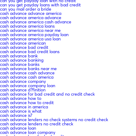
can you get payday loan with no credit
can you get payday loans with bad credit
can you mail order a bride
cash advance advance america
cash advance america advance
cash advance america cash advance
cash advance america loans
cash advance america near me
cash advance america payday loan
cash advance america usa loan
cash advance american
cash advance bad credit
cash advance bad credit loans
cash advance bank
cash advance banking
cash advance banks
cash advance banks near me
cash advance cash advance
cash advance cash america
cash advance company
cash advance company loan
cash advance d?finition
cash advance for bad credit and no credit check
cash advance how to
cash advance how to credit
cash advance in america
cash advance is what
cash advance is?
cash advance lenders no check systems no credit check
cash advance lenders no credit check
cash advance loan
cash advance loan company