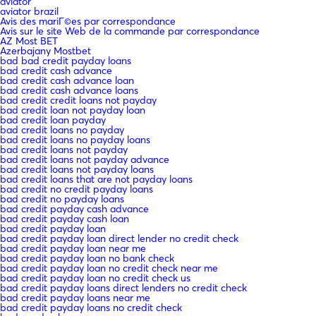
aviator
aviator brazil
Avis des mariГ©es par correspondance
Avis sur le site Web de la commande par correspondance
AZ Most BET
Azerbajany Mostbet
bad bad credit payday loans
bad credit cash advance
bad credit cash advance loan
bad credit cash advance loans
bad credit credit loans not payday
bad credit loan not payday loan
bad credit loan payday
bad credit loans no payday
bad credit loans no payday loans
bad credit loans not payday
bad credit loans not payday advance
bad credit loans not payday loans
bad credit loans that are not payday loans
bad credit no credit payday loans
bad credit no payday loans
bad credit payday cash advance
bad credit payday cash loan
bad credit payday loan
bad credit payday loan direct lender no credit check
bad credit payday loan near me
bad credit payday loan no bank check
bad credit payday loan no credit check near me
bad credit payday loan no credit check us
bad credit payday loans direct lenders no credit check
bad credit payday loans near me
bad credit payday loans no credit check