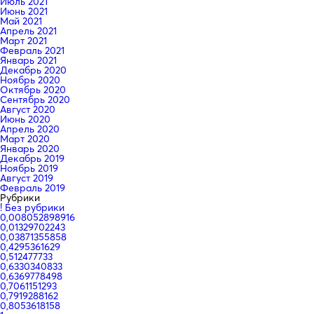
Июль 2021
Июнь 2021
Май 2021
Апрель 2021
Март 2021
Февраль 2021
Январь 2021
Декабрь 2020
Ноябрь 2020
Октябрь 2020
Сентябрь 2020
Август 2020
Июнь 2020
Апрель 2020
Март 2020
Январь 2020
Декабрь 2019
Ноябрь 2019
Август 2019
Февраль 2019
Рубрики
! Без рубрики
0,008052898916
0,01329702243
0,03871355858
0,4295361629
0,512477733
0,6330340833
0,6369778498
0,7061151293
0,7919288162
0,8053618158