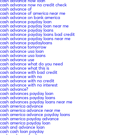
cash advance now loan
cash advance now no credit check
cash advance of
cash advance of america near me
cash advance on bank america
cash advance payday loan
cash advance payday loan near me
cash advance payday loans
cash advance payday loans bad credit
cash advance payday loans near me
cash advance paydayloans
cash advance tomorrow
cash advance usa loan
cash advance usa loans
cash advance use
cash advance what do you need
cash advance what this is
cash advance with bad credit
cash advance with no
cash advance with no credit
cash advance with no interest
cash advance?
cash advances payday loan
cash advances payday loans
cash advances payday loans near me
cash america advance
cash america advance near me
cash america advance payday loans
cash america payday advance
cash america payday loan
cash and advance loan
cash cash loan payday