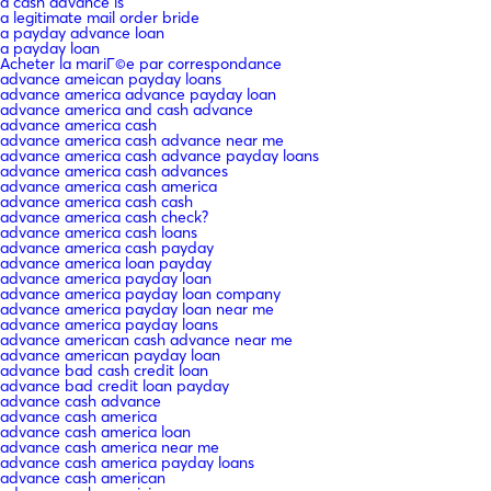
a cash advance is
a legitimate mail order bride
a payday advance loan
a payday loan
Acheter la mariГ©e par correspondance
advance ameican payday loans
advance america advance payday loan
advance america and cash advance
advance america cash
advance america cash advance near me
advance america cash advance payday loans
advance america cash advances
advance america cash america
advance america cash cash
advance america cash check?
advance america cash loans
advance america cash payday
advance america loan payday
advance america payday loan
advance america payday loan company
advance america payday loan near me
advance america payday loans
advance american cash advance near me
advance american payday loan
advance bad cash credit loan
advance bad credit loan payday
advance cash advance
advance cash america
advance cash america loan
advance cash america near me
advance cash america payday loans
advance cash american