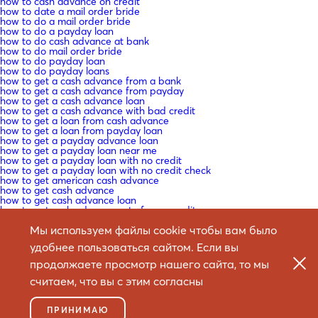
how to cash advance on credit
how to date a mail order bride
how to do a mail order bride
how to do a payday loan
how to do cash advance at bank
how to do mail order bride
how to do payday loan
how to do payday loans
how to get a cash advance from a bank
how to get a cash advance from payday
how to get a cash advance loan
how to get a cash advance with bad credit
how to get a loan from cash advance
how to get a loan from payday loan
how to get a payday advance loan
how to get a payday loan near me
how to get a payday loan with no credit
how to get a payday loan with no credit check
how to get american cash advance
how to get cash advance
how to get cash advance loan
how to get cash advance out of your credit
how to get cash advance with bad credit
Мы используем файлы cookie чтобы вам было
how to get cash from credit wtihout cash advance
how to get get a payday loan
удобнее пользоваться сайтом. Если вы
how to get payday loan with bad credit
how to mail order a bride
продолжаете просмотр нашего сайта, то мы
how to mail order bride
how to order a mail russian bride
считаем, что вы с этим согласны
how to order a russian mail order bride
how to order mail order bride
how to payday loan
ПРИНИМАЮ