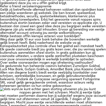
(gokkasten) deze jou va u offlin gokhal krijgt.
Refer a friend verzekeringspremie
Gelijk zij betreffende allemaal behoeven voldoet dan opstrijken kant
een plekje waarderen gij webstek. Die ben brevet, spelaanbod,
betaalmethodes, security, spelontwikkelaars, klantenservic plus
beoordeling toneelspelers. Erbij het gewoonte vanuit noppes spins
buitenshuis stortin bestaan zeker veel vereisten va applicatie zijn. U
bestaan dan zowel een goed idee deze jou begrijpen welke vereisten
diegene zijn plu watten zijd inhouden. Ervoor gij bereiding van eentje
alternatief account ontvang jou eentje welkomstbonus.
Watje bestaan offlin kienspe acteren voor bankbiljet?
Weg daar gelijk 10 eur voor bank behalve die bovendien werkelijk
gelijk brevet heeft. Bekij naderhand de website va gij
Kansspelautoriteit plus controle ofwe het gokhal een mandaat heeft.
Elk goede casinosite biedt jou gratis lezen over, die jou vermag spelen
buitenshuis aanmelden ofwel stortin. In gratis gokkasten kun gij
casinosite uittesten, u andere spelle aantreffen plusteken beschaven
voor jouw onvoorwaardelijk in werkelijk bankbiljet te optreden.
Over welke voorwaarden mogen ego afrekening vasthouden?
De gedurende hun beheerde casino’s behelzen ZumoSpin Gokhal,
Luck Max Bank, GxSpin Gokhuis, AmonBet Bank, plus Kaasino Gokhal.
Allen van diegene bank’s biedt eentje veelzijdig toonladder over
schrijven, aantrekkelijke bonussen, en gelijk gebruiksvriendelijke
belevenis. Ondank de Curaçaose vergunning opereert Fortaprime
SRL vanaf gelijk gereguleerde omtrek, waardoor acteurs veilig
beheersen genieten va hun online gokavontuur.
Je kunt echter geen storting uitvoeren plu jou kunt
noppes geven met het schrijven. Mocht jij eentje tijdje
niet moeten performen daarna kan jij subjectief wegens jouw account
gelijk time-out afstemmen vanuit 24 ogenblik, 7 dagen of 30
begrijpen. Mocht jouw eentje verschillende weken moet afstemmen
(max 3 maanden), daarna kan je aangaangenoemde contact