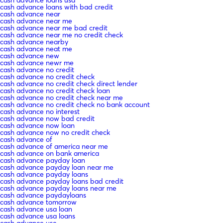
cash advance loans with bad credit
cash advance near
cash advance near me
cash advance near me bad credit
cash advance near me no credit check
cash advance nearby
cash advance neat me
cash advance new
cash advance newr me
cash advance no credit
cash advance no credit check
cash advance no credit check direct lender
cash advance no credit check loan
cash advance no credit check near me
cash advance no credit check no bank account
cash advance no interest
cash advance now bad credit
cash advance now loan
cash advance now no credit check
cash advance of
cash advance of america near me
cash advance on bank america
cash advance payday loan
cash advance payday loan near me
cash advance payday loans
cash advance payday loans bad credit
cash advance payday loans near me
cash advance paydayloans
cash advance tomorrow
cash advance usa loan
cash advance usa loans
cash advance use