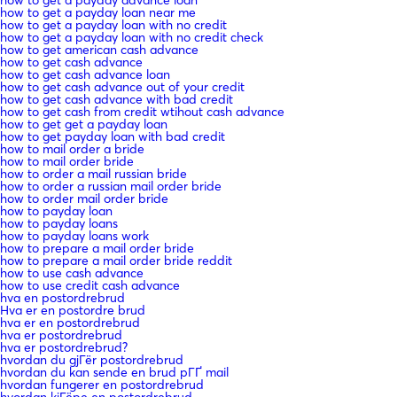
how to get a payday loan near me
how to get a payday loan with no credit
how to get a payday loan with no credit check
how to get american cash advance
how to get cash advance
how to get cash advance loan
how to get cash advance out of your credit
how to get cash advance with bad credit
how to get cash from credit wtihout cash advance
how to get get a payday loan
how to get payday loan with bad credit
how to mail order a bride
how to mail order bride
how to order a mail russian bride
how to order a russian mail order bride
how to order mail order bride
how to payday loan
how to payday loans
how to payday loans work
how to prepare a mail order bride
how to prepare a mail order bride reddit
how to use cash advance
how to use credit cash advance
hva en postordrebrud
Hva er en postordre brud
hva er en postordrebrud
hva er postordrebrud
hva er postordrebrud?
hvordan du gjГёr postordrebrud
hvordan du kan sende en brud pГҐ mail
hvordan fungerer en postordrebrud
hvordan kjГёpe en postordrebrud