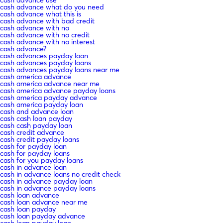
cash advance what do you need
cash advance what this is
cash advance with bad credit
cash advance with no
cash advance with no credit
cash advance with no interest
cash advance?
cash advances payday loan
cash advances payday loans
cash advances payday loans near me
cash america advance
cash america advance near me
cash america advance payday loans
cash america payday advance
cash america payday loan
cash and advance loan
cash cash loan payday
cash cash payday loan
cash credit advance
cash credit payday loans
cash for payday loan
cash for payday loans
cash for you payday loans
cash in advance loan
cash in advance loans no credit check
cash in advance payday loan
cash in advance payday loans
cash loan advance
cash loan advance near me
cash loan payday
cash loan payday advance
cash loan payday loan