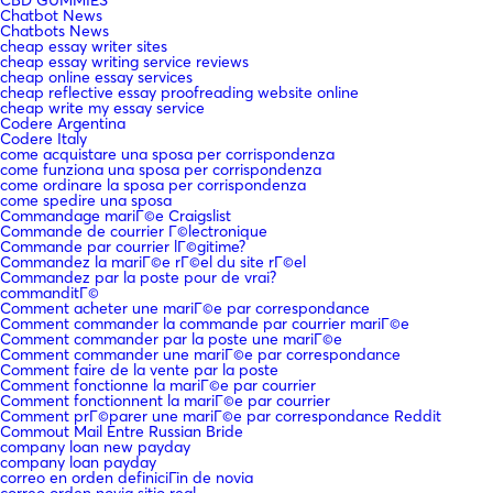
Chatbot News
Chatbots News
cheap essay writer sites
cheap essay writing service reviews
cheap online essay services
cheap reflective essay proofreading website online
cheap write my essay service
Codere Argentina
Codere Italy
come acquistare una sposa per corrispondenza
come funziona una sposa per corrispondenza
come ordinare la sposa per corrispondenza
come spedire una sposa
Commandage mariГ©e Craigslist
Commande de courrier Г©lectronique
Commande par courrier lГ©gitime?
Commandez la mariГ©e rГ©el du site rГ©el
Commandez par la poste pour de vrai?
commanditГ©
Comment acheter une mariГ©e par correspondance
Comment commander la commande par courrier mariГ©e
Comment commander par la poste une mariГ©e
Comment commander une mariГ©e par correspondance
Comment faire de la vente par la poste
Comment fonctionne la mariГ©e par courrier
Comment fonctionnent la mariГ©e par courrier
Comment prГ©parer une mariГ©e par correspondance Reddit
Commout Mail Entre Russian Bride
company loan new payday
company loan payday
correo en orden definiciГіn de novia
correo orden novia sitio real