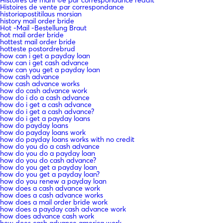
Histoires de vente par correspondance
historiapostitilaus morsian
history mail order bride
Hot -Mail -Bestellung Braut
hot mail order bride
hottest mail order bride
hotteste postordrebrud
how can i get a payday loan
how can i get cash advance
how can you get a payday loan
how cash advance
how cash advance works
how do cash advance work
how do i do a cash advance
how do i get a cash advance
how do i get a cash advance?
how do i get a payday loans
how do payday loans
how do payday loans work
how do payday loans works with no credit
how do you do a cash advance
how do you do a payday loan
how do you do cash advance?
how do you get a payday loan
how do you get a payday loan?
how do you renew a payday loan
how does a cash advance work
how does a cash advance works
how does a mail order bride work
how does a payday cash advance work
how does advance cash work
how does cash advance america work