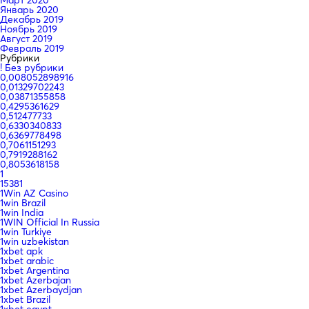
Январь 2020
Декабрь 2019
Ноябрь 2019
Август 2019
Февраль 2019
Рубрики
! Без рубрики
0,008052898916
0,01329702243
0,03871355858
0,4295361629
0,512477733
0,6330340833
0,6369778498
0,7061151293
0,7919288162
0,8053618158
1
15381
1Win AZ Casino
1win Brazil
1win India
1WIN Official In Russia
1win Turkiye
1win uzbekistan
1xbet apk
1xbet arabic
1xbet Argentina
1xbet Azerbajan
1xbet Azerbaydjan
1xbet Brazil
1xbet egypt