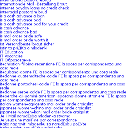
Internationale Mail -Bestellung Braut
internet payday loans no credit check
interracial postordre brud
is a cash advance a loan
is a cash advance bad
is a cash advance bad for your credit
is cash advance
is cash advance bad
is mail order bride safe
is mail order bride worth it
Ist Versandbestellbraut sicher
Istinita priДЌa o mladenki
IT Education
IT Vacancies
IT Образование
it+christian-filipina-recensione ГЁ la sposa per corrispondenza una
cosa reale
it+cubano-donne ГЁ la sposa per corrispondenza una cosa reale
it+donne-guatemalteche-calde ГЁ la sposa per corrispondenza una
cosa reale
it+donne-portoghesi-calde ГЁ la sposa per corrispondenza una cosa
reale
it+donne-serbe-calde ГЁ la sposa per corrispondenza una cosa reale
it+perche-gli-uomini-americani-sposano-donne-straniere ГЁ la sposa
per corrispondenza una cosa reale
italian-women+agrigento mail order bride craigslist
japanese-women+chino mail order bride craigslist
japanese-women+kani mail order bride craigslist
Je li Mail narudЕѕba mladenka stvarna
Je veux une mariГ©e par correspondance
Kako napraviti mladenku za narudЕѕbu poЕЎte
Kako poslati narudЕѕbu mladenke