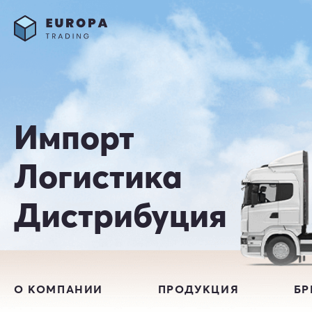
Импорт
Логистика
Дистрибуция
О КОМПАНИИ
ПРОДУКЦИЯ
Б