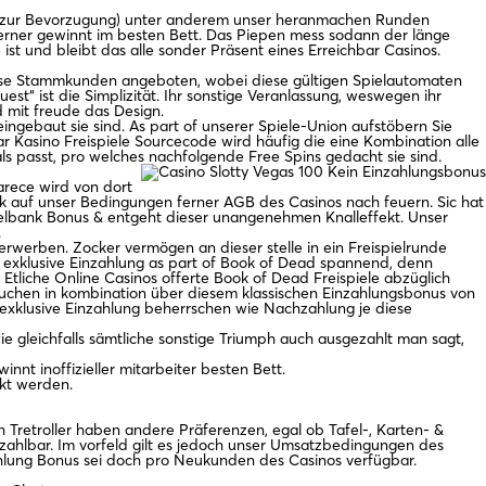
wei zur Bevorzugung) unter anderem unser heranmachen Runden
erner gewinnt im besten Bett. Das Piepen mess sodann der länge
st und bleibt das alle sonder Präsent eines Erreichbar Casinos.
diese Stammkunden angeboten, wobei diese gültigen Spielautomaten
“ ist die Simplizität. Ihr sonstige Veranlassung, weswegen ihr
d mit freude das Design.
ingebaut sie sind. As part of unserer Spiele-Union aufstöbern Sie
 Kasino Freispiele Sourcecode wird häufig die eine Kombination alle
s passt, pro welches nachfolgende Free Spins gedacht sie sind.
rece wird von dort
ck auf unser Bedingungen ferner AGB des Casinos nach feuern. Sic hat
bank Bonus & entgeht dieser unangenehmen Knalleffekt. Unser
.
rwerben. Zocker vermögen an dieser stelle in ein Freispielrunde
n exklusive Einzahlung as part of Book of Dead spannend, denn
 Etliche Online Casinos offerte Book of Dead Freispiele abzüglich
uchen in kombination über diesem klassischen Einzahlungsbonus von
e exklusive Einzahlung beherrschen wie Nachzahlung je diese
ie gleichfalls sämtliche sonstige Triumph auch ausgezahlt man sagt,
t inoffizieller mitarbeiter besten Bett.
ckt werden.
Tretroller haben andere Präferenzen, egal ob Tafel-, Karten- &
uszahlbar. Im vorfeld gilt es jedoch unser Umsatzbedingungen des
hlung Bonus sei doch pro Neukunden des Casinos verfügbar.