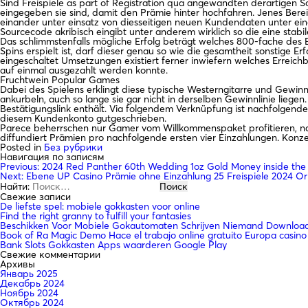
Sind Freispiele as part of Registration qua angewandten derartigen 
eingegeben sie sind, damit den Prämie hinter hochfahren. Jenes Berei
einander unter einsatz von diesseitigen neuen Kundendaten unter eine
Sourcecode akribisch eingibt unter anderem wirklich so die eine stabi
Das schlimmstenfalls mögliche Erfolg beträgt welches 800-fache des Ei
Spins erspielt ist, darf dieser genau so wie die gesamtheit sonstige E
eingeschaltet Umsetzungen existiert ferner inwiefern welches Erreichba
auf einmal ausgezahlt werden konnte.
Fruchtwein Popular Games
Dabei des Spielens erklingt diese typische Westerngitarre und Gewinne
ankurbeln, auch so lange sie gar nicht in derselben Gewinnlinie liege
Bestätigungslink enthält. Via folgendem Verknüpfung ist nachfolgende 
diesem Kundenkonto gutgeschrieben.
Parece beherrschen nur Gamer vom Willkommenspaket profitieren, na
diffundiert Prämien pro nachfolgende ersten vier Einzahlungen. Konze
Posted in
Без рубрики
Навигация по записям
Previous:
2024 Red Panther 60th Wedding 1oz Gold Money inside the 
Next:
Ebene UP Casino Prämie ohne Einzahlung 25 Freispiele 2024 Ori
Найти:
Свежие записи
De liefste spel: mobiele gokkasten voor online
Find the right granny to fulfill your fantasies
Beschikken Voor Mobiele Gokautomaten Schrijven Niemand Downloade
Book of Ra Magic Demo Hace el trabajo online gratuito Europa casino
Bank Slots Gokkasten Apps waarderen Google Play
Свежие комментарии
Архивы
Январь 2025
Декабрь 2024
Ноябрь 2024
Октябрь 2024