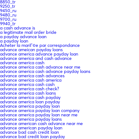
8850_tr
9250_tr
9450_ru
9480_ru
9700_ru
9940_tr
a cash advance is
a legitimate mail order bride
a payday advance loan
a payday loan
Acheter la mariГ©e par correspondance
advance ameican payday loans
advance america advance payday loan
advance america and cash advance
advance america cash
advance america cash advance near me
advance america cash advance payday loans
advance america cash advances
advance america cash america
advance america cash cash
advance america cash check?
advance america cash loans
advance america cash payday
advance america loan payday
advance america payday loan
advance america payday loan company
advance america payday loan near me
advance america payday loans
advance american cash advance near me
advance american payday loan
advance bad cash credit loan
advance bad credit loan payday