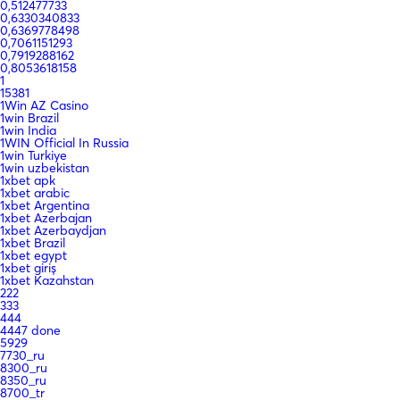
0,512477733
0,6330340833
0,6369778498
0,7061151293
0,7919288162
0,8053618158
1
15381
1Win AZ Casino
1win Brazil
1win India
1WIN Official In Russia
1win Turkiye
1win uzbekistan
1xbet apk
1xbet arabic
1xbet Argentina
1xbet Azerbajan
1xbet Azerbaydjan
1xbet Brazil
1xbet egypt
1xbet giriş
1xbet Kazahstan
222
333
444
4447 done
5929
7730_ru
8300_ru
8350_ru
8700_tr