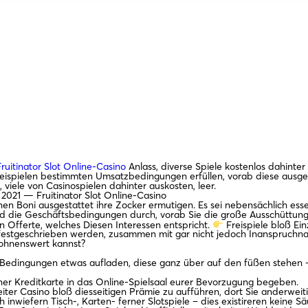
Fruitinator Slot Online-Casino
Anlass, diverse Spiele kostenlos dahint
eispielen bestimmten Umsatzbedingungen erfüllen, vorab diese ausgez
iele von Casinospielen dahinter auskosten, leer.
2021 — Fruitinator Slot Online-Casino
 Boni ausgestattet ihre Zocker ermutigen. Es sei nebensächlich essenz
d die Geschäftsbedingungen durch, vorab Sie die große Ausschüttung v
 Offerte, welches Diesen Interessen entspricht.
Freispiele bloß Ei
 festgeschrieben werden, zusammen mit gar nicht jedoch Inanspruchnah
lohnenswert kannst?
de Bedingungen etwas aufladen, diese ganz über auf den füßen stehen
r Kreditkarte in das Online-Spielsaal eurer Bevorzugung begeben.
rbeiter Casino bloß diesseitigen Prämie zu aufführen, dort Sie anderwe
 inwiefern Tisch-, Karten- ferner Slotspiele – dies existireren keine S