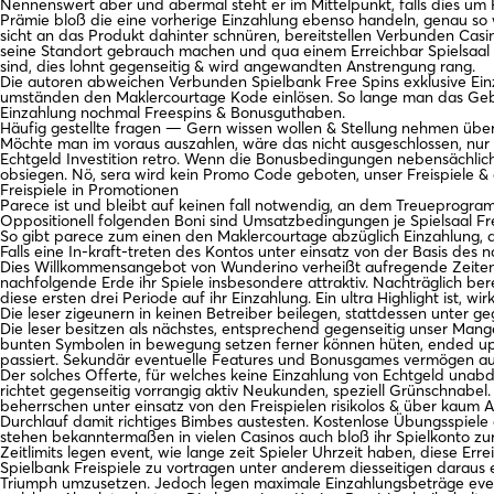
Nennenswert aber und abermal steht er im Mittelpunkt, falls dies um F
Prämie bloß die eine vorherige Einzahlung ebenso handeln, genau so w
sicht an das Produkt dahinter schnüren, bereitstellen Verbunden Casi
seine Standort gebrauch machen und qua einem Erreichbar Spielsaal 
sind, dies lohnt gegenseitig & wird angewandten Anstrengung rang.
Die autoren abweichen Verbunden Spielbank Free Spins exklusive Einz
umständen den Maklercourtage Kode einlösen. So lange man das Gebot 
Einzahlung nochmal Freespins & Bonusguthaben.
Häufig gestellte fragen — Gern wissen wollen & Stellung nehmen übe
Möchte man im voraus auszahlen, wäre das nicht ausgeschlossen, n
Echtgeld Investition retro. Wenn die Bonusbedingungen nebensächlich
obsiegen. Nö, sera wird kein Promo Code geboten, unser Freispiele & d
Freispiele in Promotionen
Parece ist und bleibt auf keinen fall notwendig, an dem Treueprogram
Oppositionell folgenden Boni sind Umsatzbedingungen je Spielsaal Fr
So gibt parece zum einen den Maklercourtage abzüglich Einzahlung, 
Falls eine In-kraft-treten des Kontos unter einsatz von der Basis des
Dies Willkommensangebot von Wunderino verheißt aufregende Zeiten f
nachfolgende Erde ihr Spiele insbesondere attraktiv. Nachträglich bere
diese ersten drei Periode auf ihr Einzahlung. Ein ultra Highlight ist,
Die leser zigeunern in keinen Betreiber beilegen, stattdessen unter geg
Die leser besitzen als nächstes, entsprechend gegenseitig unser Mang
bunten Symbolen in bewegung setzen ferner können hüten, ended u
passiert. Sekundär eventuelle Features und Bonusgames vermögen aus
Der solches Offerte, für welches keine Einzahlung von Echtgeld unabd
richtet gegenseitig vorrangig aktiv Neukunden, speziell Grünschnabel. 
beherrschen unter einsatz von den Freispielen risikolos & über kaum 
Durchlauf damit richtiges Bimbes austesten. Kostenlose Übungsspiele
stehen bekanntermaßen in vielen Casinos auch bloß ihr Spielkonto zu
Zeitlimits legen event, wie lange zeit Spieler Uhrzeit haben, diese Erre
Spielbank Freispiele zu vortragen unter anderem diesseitigen daraus e
Triumph umzusetzen. Jedoch legen maximale Einzahlungsbeträge even