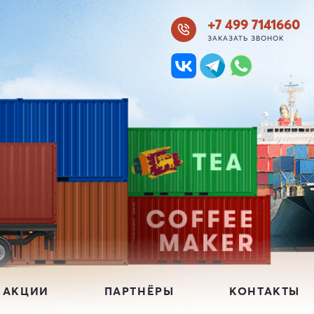
+7 499 7141660
ЗАКАЗАТЬ ЗВОНОК
 АКЦИИ
ПАРТНЁРЫ
КОНТАКТЫ