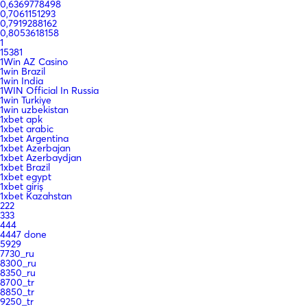
0,6369778498
0,7061151293
0,7919288162
0,8053618158
1
15381
1Win AZ Casino
1win Brazil
1win India
1WIN Official In Russia
1win Turkiye
1win uzbekistan
1xbet apk
1xbet arabic
1xbet Argentina
1xbet Azerbajan
1xbet Azerbaydjan
1xbet Brazil
1xbet egypt
1xbet giriş
1xbet Kazahstan
222
333
444
4447 done
5929
7730_ru
8300_ru
8350_ru
8700_tr
8850_tr
9250_tr