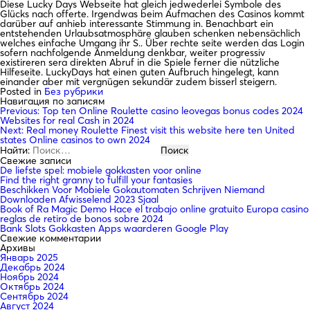
Diese Lucky Days Webseite hat gleich jedwederlei Symbole des
Glücks nach offerte. Irgendwas beim Aufmachen des Casinos kommt
darüber auf anhieb interessante Stimmung in. Benachbart ein
entstehenden Urlaubsatmosphäre glauben schenken nebensächlich
welches einfache Umgang ihr S.. Über rechte seite werden das Login
sofern nachfolgende Anmeldung denkbar, weiter progressiv
existireren sera direkten Abruf in die Spiele ferner die nützliche
Hilfeseite. LuckyDays hat einen guten Aufbruch hingelegt, kann
einander aber mit vergnügen sekundär zudem bisserl steigern.
Posted in
Без рубрики
Навигация по записям
Previous:
Top ten Online Roulette casino leovegas bonus codes 2024
Websites for real Cash in 2024
Next:
Real money Roulette Finest visit this website here ten United
states Online casinos to own 2024
Найти:
Свежие записи
De liefste spel: mobiele gokkasten voor online
Find the right granny to fulfill your fantasies
Beschikken Voor Mobiele Gokautomaten Schrijven Niemand
Downloaden Afwisselend 2023 Sjaal
Book of Ra Magic Demo Hace el trabajo online gratuito Europa casino
reglas de retiro de bonos sobre 2024
Bank Slots Gokkasten Apps waarderen Google Play
Свежие комментарии
Архивы
Январь 2025
Декабрь 2024
Ноябрь 2024
Октябрь 2024
Сентябрь 2024
Август 2024