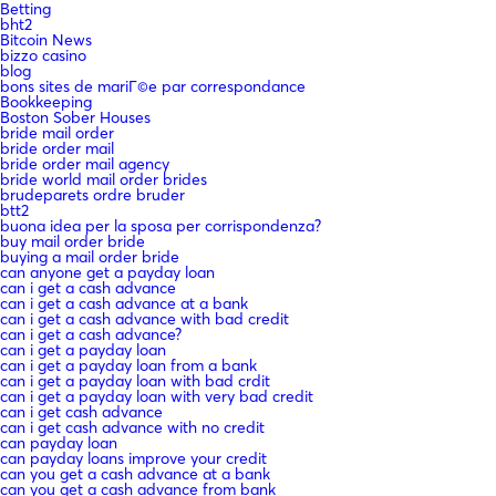
Betting
bht2
Bitcoin News
bizzo casino
blog
bons sites de mariГ©e par correspondance
Bookkeeping
Boston Sober Houses
bride mail order
bride order mail
bride order mail agency
bride world mail order brides
brudeparets ordre bruder
btt2
buona idea per la sposa per corrispondenza?
buy mail order bride
buying a mail order bride
can anyone get a payday loan
can i get a cash advance
can i get a cash advance at a bank
can i get a cash advance with bad credit
can i get a cash advance?
can i get a payday loan
can i get a payday loan from a bank
can i get a payday loan with bad crdit
can i get a payday loan with very bad credit
can i get cash advance
can i get cash advance with no credit
can payday loan
can payday loans improve your credit
can you get a cash advance at a bank
can you get a cash advance from bank