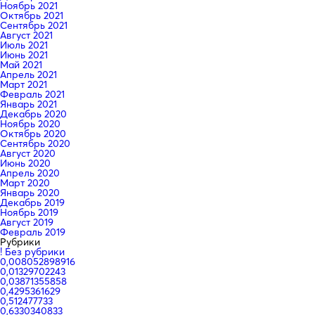
Ноябрь 2021
Октябрь 2021
Сентябрь 2021
Август 2021
Июль 2021
Июнь 2021
Май 2021
Апрель 2021
Март 2021
Февраль 2021
Январь 2021
Декабрь 2020
Ноябрь 2020
Октябрь 2020
Сентябрь 2020
Август 2020
Июнь 2020
Апрель 2020
Март 2020
Январь 2020
Декабрь 2019
Ноябрь 2019
Август 2019
Февраль 2019
Рубрики
! Без рубрики
0,008052898916
0,01329702243
0,03871355858
0,4295361629
0,512477733
0,6330340833