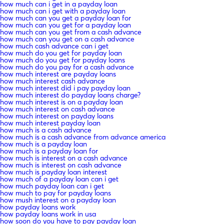
how much can i get in a payday loan
how much can i get with a payday loan
how much can you get a payday loan for
how much can you get for a payday loan
how much can you get from a cash advance
how much can you get on a cash advance
how much cash advance can i get
how much do you get for payday loan
how much do you get for payday loans
how much do you pay for a cash advance
how much interest are payday loans
how much interest cash advance
how much interest did i pay payday loan
how much interest do payday loans charge?
how much interest is on a payday loan
how much interest on cash advance
how much interest on payday loans
how much interest payday loan
how much is a cash advance
how much is a cash advance from advance america
how much is a payday loan
how much is a payday loan for
how much is interest on a cash advance
how much is interest on cash advance
how much is payday loan interest
how much of a payday loan can i get
how much payday loan can i get
how much to pay for payday loans
how mush interest on a payday loan
how payday loans work
how payday loans work in usa
how soon do you have to pay payday loan