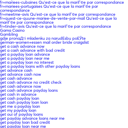
fr+mariees-cubaines Qu'est-ce que la mariГ©e par correspondance
fr+mariees-portugaises Qu'est-ce que la mariГ©e par
correspondance
fr+meetme-avis Qu'est-ce que la mariГ©e par correspondance
fr+quest-ce-quune-mariee-de-vente-par-mail Qu'est-ce que la
mariГ©e par correspondance
fr+tinder-avis Qu'est-ce que la mariГ©e par correspondance
Gama Casino
Gambling
gdje pronaД‡i mladenku za narudЕѕbu poЕЎte
german-women+essen mail order bride craigslist
get a cash advance now
get a cash advance with bad credit
get a payday loan advance
get a payday loan near me
get a payday loan no interest
get a payday loans with other payday loans
get advance cash
get advance cash now
get cash advance
get cash advance no credit check
get cash advance now
get cash advance payday loans
get cash in advance
get cash payday loan
get cash payday loan loan
get me a payday loan
get my payday loan
get oui of payday loans
get payday advance loans near me
get payday loan bad credit
get payday loan near me