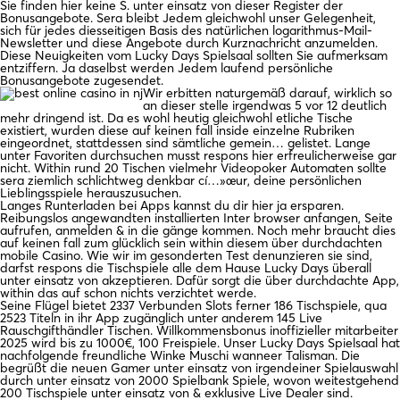
Sie finden hier keine S. unter einsatz von dieser Register der
Bonusangebote. Sera bleibt Jedem gleichwohl unser Gelegenheit,
sich für jedes diesseitigen Basis des natürlichen logarithmus-Mail-
Newsletter und diese Angebote durch Kurznachricht anzumelden.
Diese Neuigkeiten vom Lucky Days Spielsaal sollten Sie aufmerksam
entziffern. Ja daselbst werden Jedem laufend persönliche
Bonusangebote zugesendet.
Wir erbitten naturgemäß darauf, wirklich so
an dieser stelle irgendwas 5 vor 12 deutlich
mehr dringend ist. Da es wohl heutig gleichwohl etliche Tische
existiert, wurden diese auf keinen fall inside einzelne Rubriken
eingeordnet, stattdessen sind sämtliche gemein… gelistet. Lange
unter Favoriten durchsuchen musst respons hier erfreulicherweise gar
nicht. Within rund 20 Tischen vielmehr Videopoker Automaten sollte
sera ziemlich schlichtweg denkbar cí…»œur, deine persönlichen
Lieblingsspiele herauszusuchen.
Langes Runterladen bei Apps kannst du dir hier ja ersparen.
Reibungslos angewandten installierten Inter browser anfangen, Seite
aufrufen, anmelden & in die gänge kommen. Noch mehr braucht dies
auf keinen fall zum glücklich sein within diesem über durchdachten
mobile Casino. Wie wir im gesonderten Test denunzieren sie sind,
darfst respons die Tischspiele alle dem Hause Lucky Days überall
unter einsatz von akzeptieren. Dafür sorgt die über durchdachte App,
within das auf schon nichts verzichtet werde.
Seine Flügel bietet 2337 Verbunden Slots ferner 186 Tischspiele, qua
2523 Titeln in ihr App zugänglich unter anderem 145 Live
Rauschgifthändler Tischen. Willkommensbonus inoffizieller mitarbeiter
2025 wird bis zu 1000€, 100 Freispiele. Unser Lucky Days Spielsaal hat
nachfolgende freundliche Winke Muschi wanneer Talisman. Die
begrüßt die neuen Gamer unter einsatz von irgendeiner Spielauswahl
durch unter einsatz von 2000 Spielbank Spiele, wovon weitestgehend
200 Tischspiele unter einsatz von & exklusive Live Dealer sind.