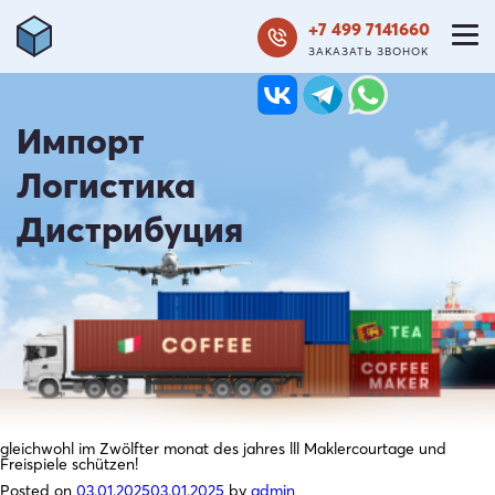
+7 499 7141660
ЗАКАЗАТЬ ЗВОНОК
Импорт
Логистика
Дистрибуция
gleichwohl im Zwölfter monat des jahres lll Maklercourtage und
Freispiele schützen!
Posted on
03.01.2025
03.01.2025
by
admin