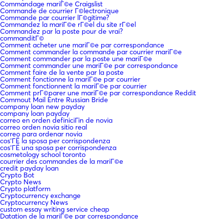
Commandage mariГ©e Craigslist
Commande de courrier Г©lectronique
Commande par courrier lГ©gitime?
Commandez la mariГ©e rГ©el du site rГ©el
Commandez par la poste pour de vrai?
commanditГ©
Comment acheter une mariГ©e par correspondance
Comment commander la commande par courrier mariГ©e
Comment commander par la poste une mariГ©e
Comment commander une mariГ©e par correspondance
Comment faire de la vente par la poste
Comment fonctionne la mariГ©e par courrier
Comment fonctionnent la mariГ©e par courrier
Comment prГ©parer une mariГ©e par correspondance Reddit
Commout Mail Entre Russian Bride
company loan new payday
company loan payday
correo en orden definiciГіn de novia
correo orden novia sitio real
correo para ordenar novia
cos'ГЁ la sposa per corrispondenza
cos'ГЁ una sposa per corrispondenza
cosmetology school toronto
courrier des commandes de la mariГ©e
credit payday loan
Crypto Bot
Crypto News
Crypto platform
Cryptocurrency exchange
Cryptocurrency News
custom essay writing service cheap
Datation de la mariГ©e par correspondance