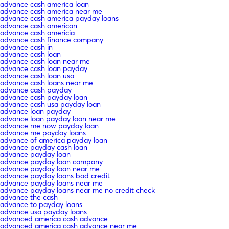
advance cash america loan
advance cash america near me
advance cash america payday loans
advance cash american
advance cash americia
advance cash finance company
advance cash in
advance cash loan
advance cash loan near me
advance cash loan payday
advance cash loan usa
advance cash loans near me
advance cash payday
advance cash payday loan
advance cash usa payday loan
advance loan payday
advance loan payday loan near me
advance me now payday loan
advance me payday loans
advance of america payday loan
advance payday cash loan
advance payday loan
advance payday loan company
advance payday loan near me
advance payday loans bad credit
advance payday loans near me
advance payday loans near me no credit check
advance the cash
advance to payday loans
advance usa payday loans
advanced america cash advance
advanced america cash advance near me