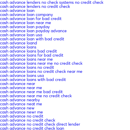
cash advance lenders no check systems no credit check
cash advance lenders no credit check
cash advance loan
cash advance loan company
cash advance loan for bad credit
cash advance loan near me
cash advance loan payday
cash advance loan payday advance
cash advance loan usa
cash advance loan with bad credit
cash advance loand
cash advance loans
cash advance loans bad credit
cash advance loans for bad credit
cash advance loans near me
cash advance loans near me no credit check
cash advance loans no credit
cash advance loans no credit check near me
cash advance loans usa
cash advance loans with bad credit
cash advance near
cash advance near me
cash advance near me bad credit
cash advance near me no credit check
cash advance nearby
cash advance neat me
cash advance new
cash advance newr me
cash advance no credit
cash advance no credit check
cash advance no credit check direct lender
cash advance no credit check loan