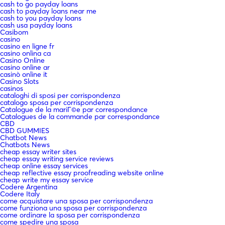
cash to go payday loans
cash to payday loans near me
cash to you payday loans
cash usa payday loans
Casibom
casino
casino en ligne fr
casino onlina ca
Casino Online
casino online ar
casinò online it
Casino Slots
casinos
cataloghi di sposi per corrispondenza
catalogo sposa per corrispondenza
Catalogue de la mariГ©e par correspondance
Catalogues de la commande par correspondance
CBD
CBD GUMMIES
Chatbot News
Chatbots News
cheap essay writer sites
cheap essay writing service reviews
cheap online essay services
cheap reflective essay proofreading website online
cheap write my essay service
Codere Argentina
Codere Italy
come acquistare una sposa per corrispondenza
come funziona una sposa per corrispondenza
come ordinare la sposa per corrispondenza
come spedire una sposa