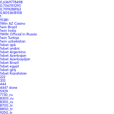
0,6369778498
0,7061151293
0,7919288162
0,8053618158
1
15381
1Win AZ Casino
1win Brazil
1win India
1WIN Official In Russia
1win Turkiye
1win uzbekistan
1xbet apk
1xbet arabic
1xbet Argentina
1xbet Azerbajan
1xbet Azerbaydjan
1xbet Brazil
1xbet egypt
1xbet giriş
1xbet Kazahstan
222
333
444
4447 done
5929
7730_ru
8300_ru
8350_ru
8700_tr
8850_tr
9250_tr