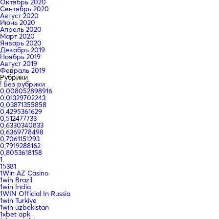
Октябрь 2020
Сентябрь 2020
Август 2020
Июнь 2020
Апрель 2020
Март 2020
Январь 2020
Декабрь 2019
Ноябрь 2019
Август 2019
Февраль 2019
Рубрики
! Без рубрики
0,008052898916
0,01329702243
0,03871355858
0,4295361629
0,512477733
0,6330340833
0,6369778498
0,7061151293
0,7919288162
0,8053618158
1
15381
1Win AZ Casino
1win Brazil
1win India
1WIN Official In Russia
1win Turkiye
1win uzbekistan
1xbet apk