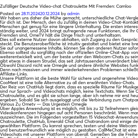
Zufälliger Deutsche Video-chat Chatroulette Mit Fremden: Camloo
Posted on
28.11.2024
20.12.2024
by
admin
Wir haben uns daher die Mühe gemacht, unterschiedliche Chat-Verglei
für dich ist. Der Mensch, den du zufällig in deinen Video-Chat-Konta
Menschen gut genug für eine längere Unterhaltung. Die ersten inter
ständig weiter, und 2024 bringt aufregende neue Funktionen, die Ihr C
Fremden sind, OmeTV hält die Dinge frisch und unterhaltsam.
Dies soll externe Nutzer davon abhalten, sich Zugang zu den Gesprä
steckt. Die Benutzeroberfläche ist intuitiv gestaltet und bietet eine
Sie auf unangemessene Inhalte, können Sie den anderen Nutzer sofort
Ebenso solltest du sorgfältig nach der offiziellen Online-Chat-App 
weiterentwickelt wird, um der beste unter den Webcam-Chats zu sei
gibt etwas in diesem Strudel, das seit Jahrtausenden unverändert bl
Obwohl Discord nicht wie Omegle und andere ähnliche Websites funkti
Denn nach massiven und immer wiederkehrenden Problemen schließt
Affiliate-Links.
Unsere Plattform ist die beste Wahl für sichere und angenehme Video
CooMeet ist eine tolle Alternative zu all den erwähnten Video-Chats.
Der Reiz von ChatHub liegt darin, dass es spezielle Räume für Musikge
sind nur Sprach- und Videochats möglich, keine Textchats. Wenn Sie Ch
Chatroulette, und es gibt sie schon lange, aber ich nehme mir erst h
ergeben. Sobald Sie sich ausgeloggt und die Verbindung zum Chatpartn
Various Zu Ometv — Das Urgestein Omegle
Über Apples Anwendung ist es möglich, mit bis zu 32 Teilnehmern glei
Videokonferenzen hingegen auf acht Personen beschränkt. Wenn man di
auszeichnen. Die im Folgenden vorgestellten 15 Videochat-Anwendunge
Chatroulette, ChatHub, Emerald Chat und Chatrandom sind einige der 
gewählten Plattform. Du kannst sprechen, texten und deine Webcam 
und benutzerfreundlich wie möglich zu gestalten. CallMeChat ist ein
Videochats mit unserer Plattform von überall. Genießen Sie die Fre