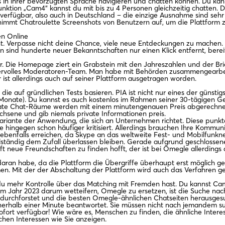
los in ihrer bevorzugten Sprache navigieren und chatten können. Du 
tion „Cam4“ kannst du mit bis zu 4 Personen gleichzeitig chatten. Di
ern verfügbar, also auch in Deutschland – die einzige Ausnahme sind se
 nimmt Chatroulette Screenshots von Benutzern auf, um die Plattform
n Online
tfernt. Verpasse nicht deine Chance, viele neue Entdeckungen zu mach
on sind hunderte neuer Bekanntschaften nur einen Klick entfernt, bere
. Die Homepage ziert ein Grabstein mit den Jahreszahlen und der Brie
ndervolles Moderatoren-Team. Man habe mit Behörden zusammengearbeit
er ist allerdings auch auf seiner Plattform ausgetragen worden.
die auf gründlichen Tests basieren. PIA ist nicht nur eines der günstig
 Monate). Du kannst es auch kostenlos im Rahmen seiner 30-tägigen G
rivate Chat-Räume werden mit einem minutengenauen Preis abgerechn
achsene und gib niemals private Informationen preis.
Variante der Anwendung, die sich an Unternehmen richtet. Diese punkt
 hingegen schon häufiger kritisiert. Allerdings brauchen Ihre Kommun
benfalls erreichen, da Skype an das weltweite Fest- und Mobilfunkn
lständig dem Zufall überlassen bleiben. Gerade aufgrund geschlossene
t neue Freundschaften zu finden hofft, der ist bei Omegle allerdings
d daran habe, da die Plattform die Übergriffe überhaupt erst möglich
 Mit der der Abschaltung der Plattform wird auch das Verfahren ge
enen du mehr Kontrolle über das Matching mit Fremden hast. Du kannst
im Jahr 2023 darum wetteifern, Omegle zu ersetzen, ist die Suche nach
 durchforstet und die besten Omegle-ähnlichen Chatseiten herausges
innerhalb einer Minute beantwortet. Sie müssen nicht nach jemandem 
sofort verfügbar! Wie wäre es, Menschen zu finden, die ähnliche Inter
hen Interessen wie Sie anzeigen.