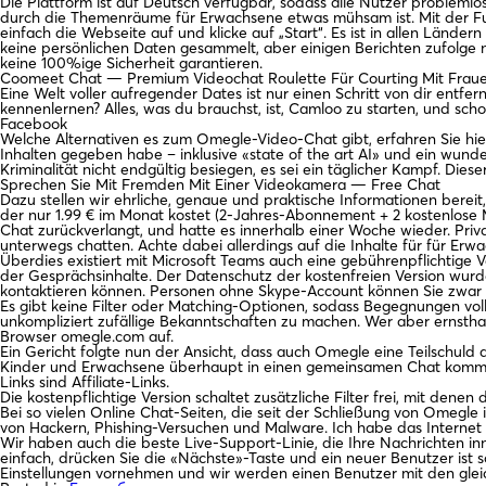
Die Plattform ist auf Deutsch verfügbar, sodass alle Nutzer problem
durch die Themenräume für Erwachsene etwas mühsam ist. Mit der Funk
einfach die Webseite auf und klicke auf „Start“. Es ist in allen Länd
keine persönlichen Daten gesammelt, aber einigen Berichten zufolge
keine 100%ige Sicherheit garantieren.
Coomeet Chat — Premium Videochat Roulette Für Courting Mit Fraue
Eine Welt voller aufregender Dates ist nur einen Schritt von dir en
kennenlernen? Alles, was du brauchst, ist, Camloo zu starten, und sch
Facebook
Welche Alternativen es zum Omegle-Video-Chat gibt, erfahren Sie hier
Inhalten gegeben habe – inklusive «state of the art AI» und ein wu
Kriminalität nicht endgültig besiegen, es sei ein täglicher Kampf. Dies
Sprechen Sie Mit Fremden Mit Einer Videokamera — Free Chat
Dazu stellen wir ehrliche, genaue und praktische Informationen bereit, 
der nur 1.99 € im Monat kostet (2-Jahres-Abonnement + 2 kostenlose
Chat zurückverlangt, und hatte es innerhalb einer Woche wieder. P
unterwegs chatten. Achte dabei allerdings auf die Inhalte für für Erw
Überdies existiert mit Microsoft Teams auch eine gebührenpflichtige 
der Gesprächsinhalte. Der Datenschutz der kostenfreien Version wurde
kontaktieren können. Personen ohne Skype-Account können Sie zwar e
Es gibt keine Filter oder Matching-Optionen, sodass Begegnungen vol
unkompliziert zufällige Bekanntschaften zu machen. Wer aber ernsthaf
Browser omegle.com auf.
Ein Gericht folgte nun der Ansicht, dass auch Omegle eine Teilschul
Kinder und Erwachsene überhaupt in einen gemeinsamen Chat kommen.
Links sind Affiliate-Links.
Die kostenpflichtige Version schaltet zusätzliche Filter frei, mit d
Bei so vielen Online Chat-Seiten, die seit der Schließung von Omegle 
von Hackern, Phishing-Versuchen und Malware. Ich habe das Internet
Wir haben auch die beste Live-Support-Linie, die Ihre Nachrichten 
einfach, drücken Sie die «Nächste»-Taste und ein neuer Benutzer ist 
Einstellungen vornehmen und wir werden einen Benutzer mit den gleic