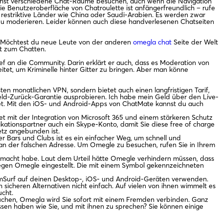
kannst verschiedene Chat-Räume besuchen, auch wenn die Navigation
e Benutzeroberfläche von Chatroulette ist anfängerfreundlich – rufe
hr restriktive Länder wie China oder Saudi-Arabien. Es werden zwar
 zu moderieren. Leider können auch diese handverlesenen Chatseiten
en. Möchtest du neue Leute von der anderen
omegla chat
Seite der Welt
it zum Chatten.
f an die Community. Darin erklärt er auch, dass es Moderation von
et, um Kriminelle hinter Gitter zu bringen. Aber man könne
sten monatlichen VPN, sondern bietet auch einen langfristigen Tarif,
eld-Zurück-Garantie ausprobieren. Ich habe mein Geld über den Live-
et. Mit den iOS- und Android-Apps von ChatMate kannst du auch
et mit der Integration von Microsoft 365 und einem stärkeren Schutz
ikationspartner auch ein Skype-Konto, damit Sie diese free of charge
etz angebunden ist.
r Bars und Clubs ist es ein einfacher Weg, um schnell und
 an der falschen Adresse. Um Omegle zu besuchen, rufen Sie in Ihrem
 gemacht habe. Laut dem Urteil hätte Omegle verhindern müssen, dass
gen Omegle eingestellt. Die mit einem Symbol gekennzeichneten
 CamSurf auf deinen Desktop-, iOS- und Android-Geräten verwenden.
 sicheren Alternativen nicht einfach. Auf vielen von ihnen wimmelt es
ucht.
suchen, Omegla wird Sie sofort mit einem Fremden verbinden. Ganz
essen haben wie Sie, und mit ihnen zu sprechen? Sie können einige