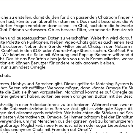
che zu erstellen, damit du den für dich passenden Chatroom finden ka
kten hast, könnte von überall her stammen. Das macht besonders die Ve
essierten Fragen verebben dann schnell im Chat, nachdem die Antwort
hat-Erlebnis verbessern. Ob es bessere Filter, verbesserte Benutzerda
chen und ausgetauschten Daten zu verschaffen. Weiterhin wird darauf
 breite Palette an Funktionen. Neben Video-Chats gibt es auch einen Te
 blockieren. Neben dem Gender-Filter bietet Chatspin den Nutzern no
von CooMeet in den iOS- oder Android-App-Stores suchen. CooMeet Prem
n. Wir könnten die Seite mit Werbung und Pop-up-Bannern während de
eibt. Das ist das Bedürfnis eines jeden von uns in Kommunikation, wa
oniert, können Benutzer für andere relativ anonym bleiben.
 nun zumindest Omegle.
chats.
nres, Hobbys und Sprachen gibt. Dieses gefilterte Matching-System ist
at-Seiten mit zufälliger Webcam mögen, dann könnte Omegle für Sie int
eute die Zeit, sie Ihnen vorzustellen. Manchmal kommt es auf Omegle a
er getrennt haben, sollten Sie einen orangenen Button mit der Beschr
chzeitig in einer Videokonferenz zu telefonieren. Während man zwar mi
e Datenschutzdebatte außen vor lässt, gibt es viele gute Skype-Alter
n sind allesamt gratis erhältlich. Wir beleuchten die Stärken und Sc
besten Alternativen zu Omegle. Sei immer achtsam bei der Einhaltung 
verwenden, um mit Menschen aus der ganzen Welt zu kommunizieren. D
e großartige Möglichkeit, neue Freundschaften oder sogar Liebesbezie
iheit des anonymen Chats mit Fremden auf OmeTV.