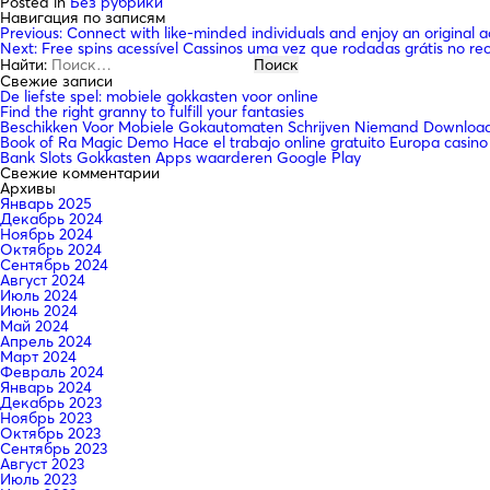
Posted in
Без рубрики
Навигация по записям
Previous:
Connect with like-minded individuals and enjoy an original a
Next:
Free spins acessível Cassinos uma vez que rodadas grátis no 
Найти:
Свежие записи
De liefste spel: mobiele gokkasten voor online
Find the right granny to fulfill your fantasies
Beschikken Voor Mobiele Gokautomaten Schrijven Niemand Downloade
Book of Ra Magic Demo Hace el trabajo online gratuito Europa casino
Bank Slots Gokkasten Apps waarderen Google Play
Свежие комментарии
Архивы
Январь 2025
Декабрь 2024
Ноябрь 2024
Октябрь 2024
Сентябрь 2024
Август 2024
Июль 2024
Июнь 2024
Май 2024
Апрель 2024
Март 2024
Февраль 2024
Январь 2024
Декабрь 2023
Ноябрь 2023
Октябрь 2023
Сентябрь 2023
Август 2023
Июль 2023