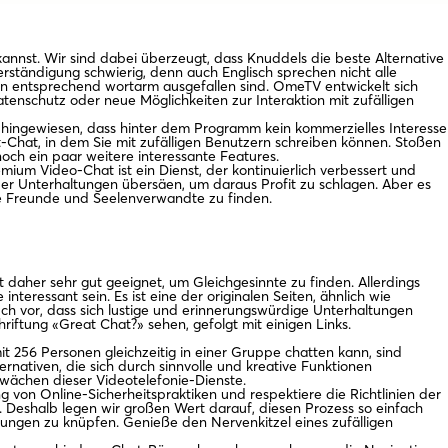
nnst. Wir sind dabei überzeugt, dass Knuddels die beste Alternative
rständigung schwierig, denn auch Englisch sprechen nicht alle
en entsprechend wortarm ausgefallen sind. OmeTV entwickelt sich
tenschutz oder neue Möglichkeiten zur Interaktion mit zufälligen
 hingewiesen, dass hinter dem Programm kein kommerzielles Interesse
xt-Chat, in dem Sie mit zufälligen Benutzern schreiben können. Stoßen
ch ein paar weitere interessante Features.
ium Video-Chat ist ein Dienst, der kontinuierlich verbessert und
r Unterhaltungen übersäen, um daraus Profit zu schlagen. Aber es
hre Freunde und Seelenverwandte zu finden.
 daher sehr gut geeignet, um Gleichgesinnte zu finden. Allerdings
eressant sein. Es ist eine der originalen Seiten, ähnlich wie
uch vor, dass sich lustige und erinnerungswürdige Unterhaltungen
iftung «Great Chat?» sehen, gefolgt mit einigen Links.
t 256 Personen gleichzeitig in einer Gruppe chatten kann, sind
nativen, die sich durch sinnvolle und kreative Funktionen
hwächen dieser Videotelefonie-Dienste.
von Online-Sicherheitspraktiken und respektiere die Richtlinien der
eshalb legen wir großen Wert darauf, diesen Prozess so einfach
hungen zu knüpfen. Genieße den Nervenkitzel eines zufälligen