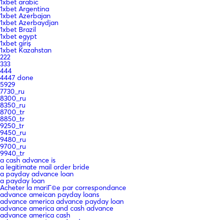
1xbet arabic
1xbet Argentina
1xbet Azerbajan
1xbet Azerbaydjan
1xbet Brazil
1xbet egypt
1xbet giriş
1xbet Kazahstan
222
333
444
4447 done
5929
7730_ru
8300_ru
8350_ru
8700_tr
8850_tr
9250_tr
9450_ru
9480_ru
9700_ru
9940_tr
a cash advance is
a legitimate mail order bride
a payday advance loan
a payday loan
Acheter la mariГ©e par correspondance
advance ameican payday loans
advance america advance payday loan
advance america and cash advance
advance america cash