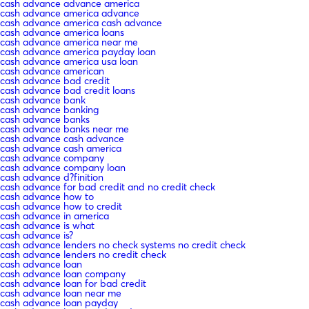
cash advance advance america
cash advance america advance
cash advance america cash advance
cash advance america loans
cash advance america near me
cash advance america payday loan
cash advance america usa loan
cash advance american
cash advance bad credit
cash advance bad credit loans
cash advance bank
cash advance banking
cash advance banks
cash advance banks near me
cash advance cash advance
cash advance cash america
cash advance company
cash advance company loan
cash advance d?finition
cash advance for bad credit and no credit check
cash advance how to
cash advance how to credit
cash advance in america
cash advance is what
cash advance is?
cash advance lenders no check systems no credit check
cash advance lenders no credit check
cash advance loan
cash advance loan company
cash advance loan for bad credit
cash advance loan near me
cash advance loan payday