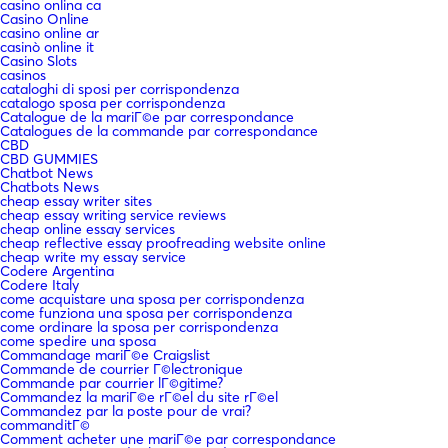
casino onlina ca
Casino Online
casino online ar
casinò online it
Casino Slots
casinos
cataloghi di sposi per corrispondenza
catalogo sposa per corrispondenza
Catalogue de la mariГ©e par correspondance
Catalogues de la commande par correspondance
CBD
CBD GUMMIES
Chatbot News
Chatbots News
cheap essay writer sites
cheap essay writing service reviews
cheap online essay services
cheap reflective essay proofreading website online
cheap write my essay service
Codere Argentina
Codere Italy
come acquistare una sposa per corrispondenza
come funziona una sposa per corrispondenza
come ordinare la sposa per corrispondenza
come spedire una sposa
Commandage mariГ©e Craigslist
Commande de courrier Г©lectronique
Commande par courrier lГ©gitime?
Commandez la mariГ©e rГ©el du site rГ©el
Commandez par la poste pour de vrai?
commanditГ©
Comment acheter une mariГ©e par correspondance