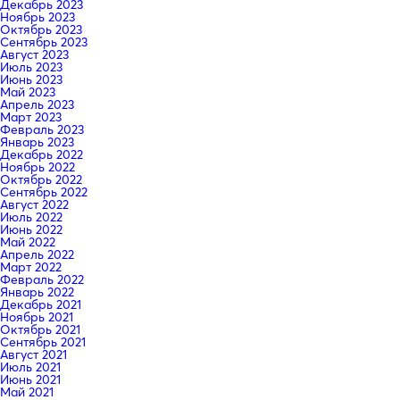
Декабрь 2023
Ноябрь 2023
Октябрь 2023
Сентябрь 2023
Август 2023
Июль 2023
Июнь 2023
Май 2023
Апрель 2023
Март 2023
Февраль 2023
Январь 2023
Декабрь 2022
Ноябрь 2022
Октябрь 2022
Сентябрь 2022
Август 2022
Июль 2022
Июнь 2022
Май 2022
Апрель 2022
Март 2022
Февраль 2022
Январь 2022
Декабрь 2021
Ноябрь 2021
Октябрь 2021
Сентябрь 2021
Август 2021
Июль 2021
Июнь 2021
Май 2021