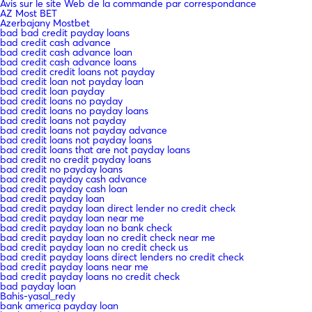
Avis sur le site Web de la commande par correspondance
AZ Most BET
Azerbajany Mostbet
bad bad credit payday loans
bad credit cash advance
bad credit cash advance loan
bad credit cash advance loans
bad credit credit loans not payday
bad credit loan not payday loan
bad credit loan payday
bad credit loans no payday
bad credit loans no payday loans
bad credit loans not payday
bad credit loans not payday advance
bad credit loans not payday loans
bad credit loans that are not payday loans
bad credit no credit payday loans
bad credit no payday loans
bad credit payday cash advance
bad credit payday cash loan
bad credit payday loan
bad credit payday loan direct lender no credit check
bad credit payday loan near me
bad credit payday loan no bank check
bad credit payday loan no credit check near me
bad credit payday loan no credit check us
bad credit payday loans direct lenders no credit check
bad credit payday loans near me
bad credit payday loans no credit check
bad payday loan
Bahis-yasal_redy
bank america payday loan