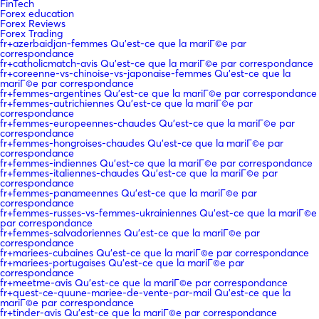
FinTech
Forex education
Forex Reviews
Forex Trading
fr+azerbaidjan-femmes Qu'est-ce que la mariГ©e par
correspondance
fr+catholicmatch-avis Qu'est-ce que la mariГ©e par correspondance
fr+coreenne-vs-chinoise-vs-japonaise-femmes Qu'est-ce que la
mariГ©e par correspondance
fr+femmes-argentines Qu'est-ce que la mariГ©e par correspondance
fr+femmes-autrichiennes Qu'est-ce que la mariГ©e par
correspondance
fr+femmes-europeennes-chaudes Qu'est-ce que la mariГ©e par
correspondance
fr+femmes-hongroises-chaudes Qu'est-ce que la mariГ©e par
correspondance
fr+femmes-indiennes Qu'est-ce que la mariГ©e par correspondance
fr+femmes-italiennes-chaudes Qu'est-ce que la mariГ©e par
correspondance
fr+femmes-panameennes Qu'est-ce que la mariГ©e par
correspondance
fr+femmes-russes-vs-femmes-ukrainiennes Qu'est-ce que la mariГ©e
par correspondance
fr+femmes-salvadoriennes Qu'est-ce que la mariГ©e par
correspondance
fr+mariees-cubaines Qu'est-ce que la mariГ©e par correspondance
fr+mariees-portugaises Qu'est-ce que la mariГ©e par
correspondance
fr+meetme-avis Qu'est-ce que la mariГ©e par correspondance
fr+quest-ce-quune-mariee-de-vente-par-mail Qu'est-ce que la
mariГ©e par correspondance
fr+tinder-avis Qu'est-ce que la mariГ©e par correspondance