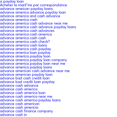
a payday loan
Acheter la mariГ©e par correspondance
advance ameican payday loans
advance america advance payday loan
advance america and cash advance
advance america cash
advance america cash advance near me
advance america cash advance payday loans
advance america cash advances
advance america cash america
advance america cash cash
advance america cash check?
advance america cash loans
advance america cash payday
advance america loan payday
advance america payday loan
advance america payday loan company
advance america payday loan near me
advance america payday loans
advance american cash advance near me
advance american payday loan
advance bad cash credit loan
advance bad credit loan payday
advance cash advance
advance cash america
advance cash america loan
advance cash america near me
advance cash america payday loans
advance cash american
advance cash americia
advance cash finance company
advance cash in