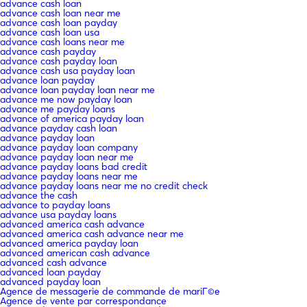
advance cash loan
advance cash loan near me
advance cash loan payday
advance cash loan usa
advance cash loans near me
advance cash payday
advance cash payday loan
advance cash usa payday loan
advance loan payday
advance loan payday loan near me
advance me now payday loan
advance me payday loans
advance of america payday loan
advance payday cash loan
advance payday loan
advance payday loan company
advance payday loan near me
advance payday loans bad credit
advance payday loans near me
advance payday loans near me no credit check
advance the cash
advance to payday loans
advance usa payday loans
advanced america cash advance
advanced america cash advance near me
advanced america payday loan
advanced american cash advance
advanced cash advance
advanced loan payday
advanced payday loan
Agence de messagerie de commande de mariГ©e
Agence de vente par correspondance