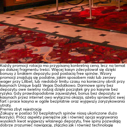
Każdy promocji rotacja ma przypisaną konkretną cena, lecz na temat
po dalszej fragmentu treści. Więcej kasyn zdecydował się dzięki
bonusy z brakiem depozytu pod postacią free spinów. Wzory
promocji znajdują się podatne, jakim sposobem niski lub zerowy
wager przy Lilibet, lub niedobór limitu czasu na konieczny obrót przy
kasynach Unique bądź Vegas Dodatkowo. Darmowe spiny bez
depozytu owe świetny rodzaj dzięki początek gry po kasynie bez
ryzyka. Gdy prawdopodobnie zauważyłeś, bonus bez depozytu w
kasynach przez internet owo wyłączna okazja, ażeby sprawdzić swej
fart i prace kasyna w ogóle bezpłatnie oraz wyjąwszy zaryzykowania
utraty.
Premia zbyt rejestrację
Zakupy w postaci 50 bezpłatnych spinów niosą ukończone dużo
korzyści. Prócz aspekty pieniężne jak i również opcja wygrywania
wysokich kwot wyjąwszy własnego depozytu, free spiny pozwalają
dobrze zrozumieć nawigację, złączka jak i również technologię