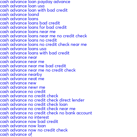
cash advance loan payday advance
cash advance loan usa
cash advance loan with bad credit
cash advance loand
cash advance loans
cash advance loans bad credit
cash advance loans for bad credit
cash advance loans near me
cash advance loans near me no credit check
cash advance loans no credit
cash advance loans no credit check near me
cash advance loans usa
cash advance loans with bad credit
cash advance near
cash advance near me
cash advance near me bad credit
cash advance near me no credit check
cash advance nearby
cash advance neat me
cash advance new
cash advance newr me
cash advance no credit
cash advance no credit check
cash advance no credit check direct lender
cash advance no credit check loan
cash advance no credit check near me
cash advance no credit check no bank account
cash advance no interest
cash advance now bad credit
cash advance now loan
cash advance now no credit check
cash advance of