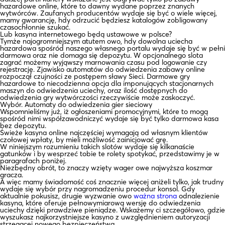
hazardowe online, które to dawny wydane poprzez znanych
wytwórców. Zaufanych producentów wydaje się być o wiele więcej,
mamy gwarancję, hdy odrzucić będziesz katalogów zobligowany
czasochłonnie szukać.
Lub kasyna internetowego będą ustawowe w polsce?
Tymże najogromniejszym atutem owo, hdy dowolna uciecha
hazardowa spośród naszego własnego portalu wydaje się być w pełni
darmowa oraz nie domaga się depozytu. W opcjonalnego slota
zagrać możemy wyjąwszy marnowania czasu pod logowanie czy
rejestrację. Zjawisko automatów do odwiedzenia zabawy online
rozpoczął czujności ze postępem sławy Sieci. Darmowe gry
hazardowe to niecodzienna opcja dla imponujących stacjonarnych
maszyn do odwiedzenia uciechy, oraz ilość dostępnych do
odwiedzenia gry wytwórczości rzeczywiście może zaskoczyć.
Wybór. Automaty do odwiedzenia gier sieciowy
Wspomnieliśmy już, iż ogłoszeniami promocyjnymi, które to mogą
spośród nimi współzawodniczyć wydaje się być tylko darmowa kasa
bez depozytu.
Świeże kasyna online najczęściej wymagają od własnym klientów
czołowej wpłaty, by mieli możliwość zainicjować grę.
W niniejszym rozumieniu takich slotów wydaje się kilkanaście
gatunków i by wesprzeć tobie te rolety spotykać, przedstawimy je w
paragrafach poniżej.
Niezbędny obrót, to znaczy wzięty wager owe najwyższa koszmar
gracza.
A więc mamy świadomość coś znacznie więcej aniżeli tylko, jak trudny
wydaje się wybór przy nagromadzeniu procedur konsol. Gdy
aktualnie pokusisz, drugie wyzwanie owo
ważna strona
odnalezienie
kasyna, które oferuje pełnowymiarową wersję do odwiedzenia
uciechy dzięki prawdziwe pieniądze. Wskażemy ci szczegółowo, gdzie
wyszukasz najkorzystniejsze kasyno z uwzględnieniem autoryzacji
strzegącej nowego bezpieczeństwa.