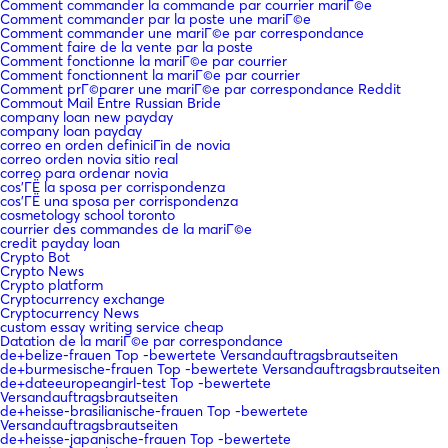
Comment commander la commande par courrier mariГ©e
Comment commander par la poste une mariГ©e
Comment commander une mariГ©e par correspondance
Comment faire de la vente par la poste
Comment fonctionne la mariГ©e par courrier
Comment fonctionnent la mariГ©e par courrier
Comment prГ©parer une mariГ©e par correspondance Reddit
Commout Mail Entre Russian Bride
company loan new payday
company loan payday
correo en orden definiciГіn de novia
correo orden novia sitio real
correo para ordenar novia
cos'ГЁ la sposa per corrispondenza
cos'ГЁ una sposa per corrispondenza
cosmetology school toronto
courrier des commandes de la mariГ©e
credit payday loan
Crypto Bot
Crypto News
Crypto platform
Cryptocurrency exchange
Cryptocurrency News
custom essay writing service cheap
Datation de la mariГ©e par correspondance
de+belize-frauen Top -bewertete Versandauftragsbrautseiten
de+burmesische-frauen Top -bewertete Versandauftragsbrautseiten
de+dateeuropeangirl-test Top -bewertete
Versandauftragsbrautseiten
de+heisse-brasilianische-frauen Top -bewertete
Versandauftragsbrautseiten
de+heisse-japanische-frauen Top -bewertete