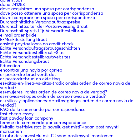
done 241283
dove acquistare una sposa per corrispondenza
dove posso ottenere una sposa per corrispondenza
dovrei comprare una sposa per corrispondenza
Durchschnittliche Versandauftragspreise
Durchschnittsalter der Postanweisung Braut
Durchschnittspreis fГјr Versandbestellbraut
e-mail order bride
E-Mail-Bestellung Braut
easiest payday loans no credit check
Echte Versandauftragsbrautgeschichten
Echte Versandbestellbraut -Sites
Echte Versandbestellbrautwebsites
Echte Versandungsbraut
Education
encontrar una novia por correo
er postordre brud verdt det
er postordrebrud en ekte ting
es+citas-en-linea-vs-citas-tradicionales orden de correo novia de
verdad?
es+mujeres-iranies orden de correo novia de verdad?
es+novias-etiopes orden de correo novia de verdad?
es+sitios-y-aplicaciones-de-citas-griegas orden de correo novia de
verdad?
FAQ de la commande par correspondance
fast cheap essay
fast payday loan company
femme de commande par correspondance
fi+italia-treffisivustot-ja-sovellukset mistГ¤ saan postimyynti
morsiamen
fi+rubrides-arvostelu mistГ¤ saan postimyynti morsiamen
find a mail order bride