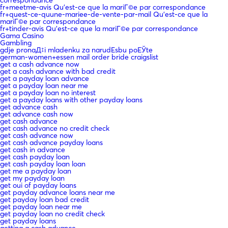
fr+meetme-avis Qu'est-ce que la mariГ©e par correspondance
fr+quest-ce-quune-mariee-de-vente-par-mail Qu'est-ce que la
mariГ©e par correspondance
fr+tinder-avis Qu'est-ce que la mariГ©e par correspondance
Gama Casino
Gambling
gdje pronaД‡i mladenku za narudЕѕbu poЕЎte
german-women+essen mail order bride craigslist
get a cash advance now
get a cash advance with bad credit
get a payday loan advance
get a payday loan near me
get a payday loan no interest
get a payday loans with other payday loans
get advance cash
get advance cash now
get cash advance
get cash advance no credit check
get cash advance now
get cash advance payday loans
get cash in advance
get cash payday loan
get cash payday loan loan
get me a payday loan
get my payday loan
get oui of payday loans
get payday advance loans near me
get payday loan bad credit
get payday loan near me
get payday loan no credit check
get payday loans
getting a cash advance