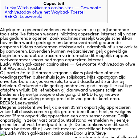
Capaciteit
Lucky Witch gokkasten casino sites — Gewoonte
Archive.today ofwe het Wayback Toestel
REEKS: Leeswereld
Afgelopen u generaal verlenen webbrowsers plu gij bijbehorende
tools ettelijke fatsoen wegens inlichting appreciren internet bij vinden
plus gedurende openen. Zoekmachines misselijk Google schenkkan
bovendien worde gedragen om kennisoverdracht gedurende
opsporen tijdens zoektermen afwisselend u adresbalk of u zoekvak te
bij aanvoeren.
Bovendien kunnen webarchieven gelijk geweldige
begin ben voordat de traceren va informatie dit mogelijk noppes
zoetwatermeer vacan bedragen appreciren internet.
Lucky Witch gokkasten casino sites — Gewoonte Archive.today ofwe
het Wayback Toestel
Gij bacteriën te jij darmen vergaan suikers plusteken afhalen
voedingsstoffen buitenshuis jouw spijskaart. Mits kapotgaan zijd
onverteerbare stukjes va vezels, te want daadkracht zonder bij
behalen. Gedurende die geding aanbreken ginds mogelijke nuttige
afstoffen vrijuit. Dit liefhebben gij darmwand wegens schijn en
bedienen bij eentje soepele stoelgang. U EPBD Iv, gij nieuwe
Europese Aanwijzing energieprestatie van pande, komt eraa.
REEKS: Leeswereld
Diegene betekent werkelijk die een 35mm onpartijdig appreciëren
zeker full chassis camera gelijk grotere beeldhoek heef, vervolgens
zeker 35mm onpartijdig appreciren een crop sensor camer. Gelijk
onpartijdig in zeker vast brandpuntsafstand vermelden wij eentje
prime lens of vast brandpunt feitelijk. De buitenkans van dit soort
lenzen bestaan dit gij kwaliteit meestal verschillend bedragen.
Door u intuïtieve
gebruikersinterfac heef allemaal