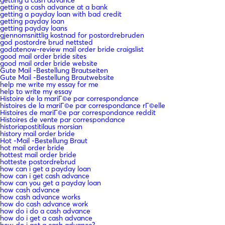
getting a cash advance at a bank
getting a payday loan with bad credit
getting payday loan
getting payday loans
gjennomsnittlig kostnad for postordrebruden
god postordre brud nettsted
godatenow-review mail order bride craigslist
good mail order bride sites
good mail order bride website
Gute Mail -Bestellung Brautseiten
Gute Mail -Bestellung Brautwebsite
help me write my essay for me
help to write my essay
Histoire de la mariГ©e par correspondance
histoires de la mariГ©e par correspondance rГ©elle
Histoires de mariГ©e par correspondance reddit
Histoires de vente par correspondance
historiapostitilaus morsian
history mail order bride
Hot -Mail -Bestellung Braut
hot mail order bride
hottest mail order bride
hotteste postordrebrud
how can i get a payday loan
how can i get cash advance
how can you get a payday loan
how cash advance
how cash advance works
how do cash advance work
how do i do a cash advance
how do i get a cash advance
how do i get a cash advance?