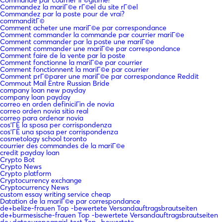
Commandez la mariГ©e rГ©el du site rГ©el
Commandez par la poste pour de vrai?
commanditГ©
Comment acheter une mariГ©e par correspondance
Comment commander la commande par courrier mariГ©e
Comment commander par la poste une mariГ©e
Comment commander une mariГ©e par correspondance
Comment faire de la vente par la poste
Comment fonctionne la mariГ©e par courrier
Comment fonctionnent la mariГ©e par courrier
Comment prГ©parer une mariГ©e par correspondance Reddit
Commout Mail Entre Russian Bride
company loan new payday
company loan payday
correo en orden definiciГіn de novia
correo orden novia sitio real
correo para ordenar novia
cos'ГЁ la sposa per corrispondenza
cos'ГЁ una sposa per corrispondenza
cosmetology school toronto
courrier des commandes de la mariГ©e
credit payday loan
Crypto Bot
Crypto News
Crypto platform
Cryptocurrency exchange
Cryptocurrency News
custom essay writing service cheap
Datation de la mariГ©e par correspondance
de+belize-frauen Top -bewertete Versandauftragsbrautseiten
de+burmesische-frauen Top -bewertete Versandauftragsbrautseiten
de+dateeuropeangirl-test Top -bewertete