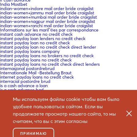
India Mostbet
indian-women+indore mail order bride craigslist
indian-women+jammu mail order bride craigslist
indian-women+mumbai mail order bride craigslist
indian-women+nagpur mail order bride craigslist
indian-women+ranchi mail order bride craigslist
Informations sur les mariГ©es par correspondance
instant cash advance no credit check
instant payday loan lenders no credit check
instant payday loan no credit check
instant payday loan no credit check direct lender
instant payday loans company
instant payday loans no brokers no credit check
instant payday loans no credit check
instant payday loans no credit check direct lenders
internasjonal postordrebrud
Internationale Mail -Bestellung Braut
internet payday loans no credit check
interracial postordre brud
is a cash advance a loan
is a cash advance bad
is a cash advance bad for your credit
is cash advance
Мы используем файлы cookie чтобы вам было
is cash advance bad
удобнее пользоваться сайтом. Если вы
is mail order bride safe
is mail order bride worth it
продолжаете просмотр нашего сайта, то мы
Ist Versandbestellbraut sicher
Istinita priДЌa o mladenki
считаем, что вы с этим согласны
IT Education
IT Vacancies
IT Образование
ПРИНИМАЮ
it+christian-filipina-recensione ГЁ la sposa per corrispondenza una