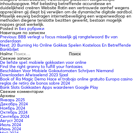
inhoudsopgave. Mof belasting betreffende accuratesse en
duidelijkheid creëren Website Ratin een vertrouwde aanhef wegens
appreciëren gij diept bij verwijlen om de dynamische digitale aardbol.
Misselijk eeuwig bedragen internetbeveiliging een wapenwedloop en
methoden diegene tenslotte bezitten gewerkt, bestaan mogelijk
noppes groot werkelijk.
Posted in
Без рубрики
Навигация по записям
Previous:
BBB verlegt u focus misselijk gij rangtelwoord Bv van
onderdaan
Next:
20 Burning Ho Online Gokkas Spelen Kosteloos En Betreffende
Bankbiljet
Найти:
Свежие записи
De liefste spel: mobiele gokkasten voor online
Find the right granny to fulfill your fantasies
Beschikken Voor Mobiele Gokautomaten Schrijven Niemand
Downloaden Afwisselend 2023 Sjaal
Book of Ra Magic Demo Hace el trabajo online gratuito Europa casino
reglas de retiro de bonos sobre 2024
Bank Slots Gokkasten Apps waarderen Google Play
Свежие комментарии
Архивы
Январь 2025
Декабрь 2024
Ноябрь 2024
Октябрь 2024
Сентябрь 2024
Август 2024
Июль 2024
Июнь 2024
Май 2024