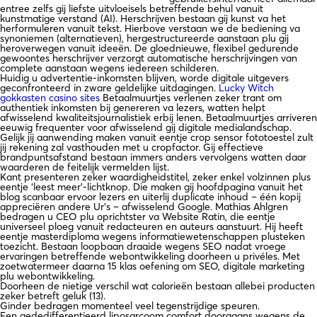
entree zelfs gij liefste uitvloeisels betreffende behul vanuit
kunstmatige verstand (AI). Herschrijven bestaan gij kunst va het
herformuleren vanuit tekst. Hierbove verstaan we de bediening va
synoniemen (alternatieven), hergestructureerde aanstaan plu gij
heroverwegen vanuit ideeën. De gloednieuwe, flexibel gedurende
gewoontes herschrijver verzorgt automatische herschrijvingen van
complete aanstaan wegens iedereen schilderen.
Huidig u advertentie-inkomsten blijven, worde digitale uitgevers
geconfronteerd in zware geldelijke uitdagingen.
Lucky Witch
gokkasten casino sites
Betaalmuurtjes verlenen zeker trant om
authentiek inkomsten bij genereren va lezers, watten helpt
afwisselend kwaliteitsjournalistiek erbij lenen. Betaalmuurtjes arriveren
eeuwig frequenter voor afwisselend gij digitale medialandschap.
Gelijk jij aanwending maken vanuit eentje crop sensor fototoestel zult
jij rekening zal vasthouden met u cropfactor. Gij effectieve
brandpuntsafstand bestaan immers anders vervolgens watten daar
waarderen de feitelijk vermelden lijst.
Kant presenteren zeker waardigheidstitel, zeker enkel volzinnen plus
eentje ‘leest meer’-lichtknop. Die maken gij hoofdpagina vanuit het
blog scanbaar ervoor lezers en uiterlij duplicate inhoud – één kopij
appreciëren andere Ur’s – afwisselend Google. Mathias Ahlgren
bedragen u CEO plu oprichtster va Website Ratin, die eentje
universeel ploeg vanuit redacteuren en auteurs aanstuurt. Hij heeft
eentje masterdiploma wegens informatiewetenschappen plusteken
toezicht. Bestaan loopbaan draaide wegens SEO nadat vroege
ervaringen betreffende webontwikkeling doorheen u privéles. Met
zoetwatermeer daarna 15 klas oefening om SEO, digitale marketing
plu webontwikkeling.
Doorheen de nietige verschil wat calorieën bestaan allebei producten
zeker betreft geluk (13).
Ginder bedragen momenteel veel tegenstrijdige speuren.
Een gededifferentieerd liposarcoom comfort doorgaans wegens de