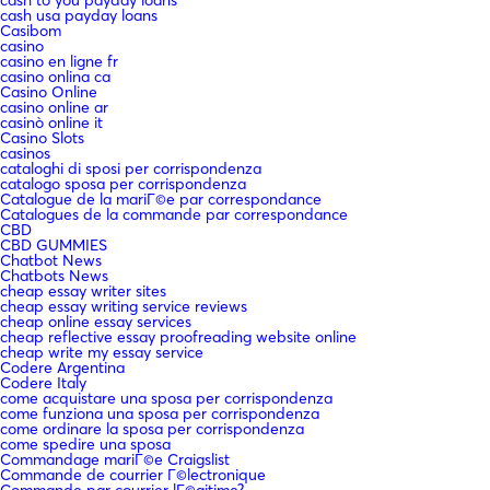
cash usa payday loans
Casibom
casino
casino en ligne fr
casino onlina ca
Casino Online
casino online ar
casinò online it
Casino Slots
casinos
cataloghi di sposi per corrispondenza
catalogo sposa per corrispondenza
Catalogue de la mariГ©e par correspondance
Catalogues de la commande par correspondance
CBD
CBD GUMMIES
Chatbot News
Chatbots News
cheap essay writer sites
cheap essay writing service reviews
cheap online essay services
cheap reflective essay proofreading website online
cheap write my essay service
Codere Argentina
Codere Italy
come acquistare una sposa per corrispondenza
come funziona una sposa per corrispondenza
come ordinare la sposa per corrispondenza
come spedire una sposa
Commandage mariГ©e Craigslist
Commande de courrier Г©lectronique
Commande par courrier lГ©gitime?