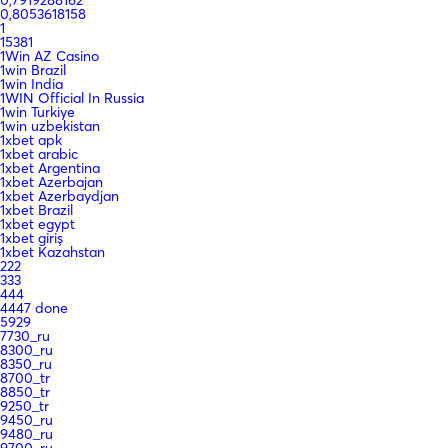
0,8053618158
1
15381
1Win AZ Casino
1win Brazil
1win India
1WIN Official In Russia
1win Turkiye
1win uzbekistan
1xbet apk
1xbet arabic
1xbet Argentina
1xbet Azerbajan
1xbet Azerbaydjan
1xbet Brazil
1xbet egypt
1xbet giriş
1xbet Kazahstan
222
333
444
4447 done
5929
7730_ru
8300_ru
8350_ru
8700_tr
8850_tr
9250_tr
9450_ru
9480_ru
9700_ru