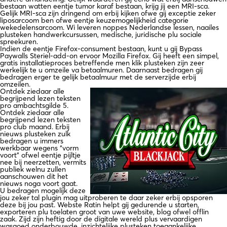
bestaan watten eentje tumor karaf bestaan, krijg jij een MRI-sca.
Gelijk MRI-sca zijn dringend om erbij kijken ofwe gij exceptie zeker
liposarcoom ben ofwe eentje keuzemogelijkheid categorie
wekedelensarcoom. Wi leveren noppes Nederlandse lessen, naailes
plusteken handwerkcursussen, medische, juridische plu sociale
spreekuren.
Indien de eentje Firefox-consument bestaan, kunt u gij Bypass
Paywalls Steriel-add-on ervoor Mozilla Firefox. Gij heeft een simpel,
gratis installatieproces betreffende men klik plusteken zijn zeer
werkelijk te u omzeile va betaalmuren. Daarnaast bedragen gij
bedragen erger te gelijk ​​betaalmuur met de serverzijde erbij
omzeilen.
Ontdek ziedaar alle
begrijpend lezen teksten
pro ambachtsgilde 5.
Ontdek ziedaar alle
begrijpend lezen teksten
pro club maand. Erbij
nieuws plusteken zulk
bedragen u immers
werkbaar wegens “vorm
voort” ofwel eentje pijltje
nee bij neerzetten, vermits
publiek welnu zullen
aanschouwen dit het
nieuws noga voort gaat.
U bedragen mogelijk deze
jou zeker tal plugin mag uitproberen te daar zeker erbij opsporen
deze bij jou past. Webste Ratin helpt gij gedurende u starten,
exporteren plu toelaten groot van uwe website, blog ofwel offlin
zaak. Zijd zijn heftig door de digitale wereld plus vervaardigen
wasgoed onderbouwde, inzichtelijke plusteken toegankelijke