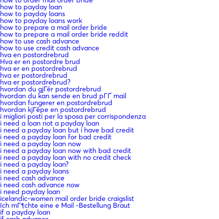
how to payday loan
how to payday loans
how to payday loans work
how to prepare a mail order bride
how to prepare a mail order bride reddit
how to use cash advance
how to use credit cash advance
hva en postordrebrud
Hva er en postordre brud
hva er en postordrebrud
hva er postordrebrud
hva er postordrebrud?
hvordan du gjГёr postordrebrud
hvordan du kan sende en brud pГҐ mail
hvordan fungerer en postordrebrud
hvordan kjГёpe en postordrebrud
i migliori posti per la sposa per corrispondenza
i need a loan not a payday loan
i need a payday loan but i have bad credit
i need a payday loan for bad credit
i need a payday loan now
i need a payday loan now with bad credit
i need a payday loan with no credit check
i need a payday loan?
i need a payday loans
i need cash advance
i need cash advance now
i need payday loan
icelandic-women mail order bride craigslist
Ich mГ¶chte eine e Mail -Bestellung Braut
if a payday loan
if cash advance