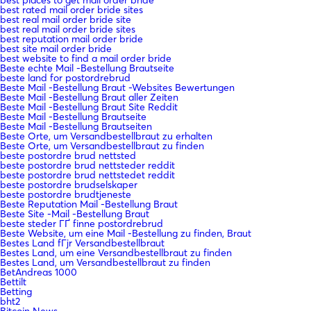
best rated mail order bride sites
best real mail order bride site
best real mail order bride sites
best reputation mail order bride
best site mail order bride
best website to find a mail order bride
Beste echte Mail -Bestellung Brautseite
beste land for postordrebrud
Beste Mail -Bestellung Braut -Websites Bewertungen
Beste Mail -Bestellung Braut aller Zeiten
Beste Mail -Bestellung Braut Site Reddit
Beste Mail -Bestellung Brautseite
Beste Mail -Bestellung Brautseiten
Beste Orte, um Versandbestellbraut zu erhalten
Beste Orte, um Versandbestellbraut zu finden
beste postordre brud nettsted
beste postordre brud nettsteder reddit
beste postordre brud nettstedet reddit
beste postordre brudselskaper
beste postordre brudtjeneste
Beste Reputation Mail -Bestellung Braut
Beste Site -Mail -Bestellung Braut
beste steder ГҐ finne postordrebrud
Beste Website, um eine Mail -Bestellung zu finden, Braut
Bestes Land fГјr Versandbestellbraut
Bestes Land, um eine Versandbestellbraut zu finden
Bestes Land, um Versandbestellbraut zu finden
BetAndreas 1000
Bettilt
Betting
bht2
Bitcoin News