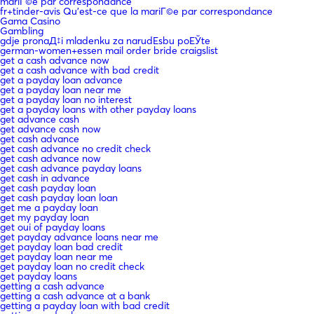
mariГ©e par correspondance
fr+tinder-avis Qu'est-ce que la mariГ©e par correspondance
Gama Casino
Gambling
gdje pronaД‡i mladenku za narudЕѕbu poЕЎte
german-women+essen mail order bride craigslist
get a cash advance now
get a cash advance with bad credit
get a payday loan advance
get a payday loan near me
get a payday loan no interest
get a payday loans with other payday loans
get advance cash
get advance cash now
get cash advance
get cash advance no credit check
get cash advance now
get cash advance payday loans
get cash in advance
get cash payday loan
get cash payday loan loan
get me a payday loan
get my payday loan
get oui of payday loans
get payday advance loans near me
get payday loan bad credit
get payday loan near me
get payday loan no credit check
get payday loans
getting a cash advance
getting a cash advance at a bank
getting a payday loan with bad credit