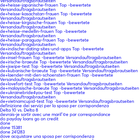
Versandauftragsbrautseiten
de+heisse-japanische-frauen Top -bewertete
Versandauftragsbrautseiten
de+heisse-kasachstan-frauen Top -bewertete
Versandauftragsbrautseiten
de+heisse-kirgisische-frauen Top -bewertete
Versandauftragsbrautseiten
de+heisse-medellin-frauen Top -bewertete
Versandauftragsbrautseiten
de+heisse-paraguay-frauen Top -bewertete
Versandauftragsbrautseiten
de+indische-dating-sites-und-apps Top -bewertete
Versandauftragsbrautseiten
de+insel-frauen Top -bewertete Versandauftragsbrautseiten
de+irische-braeute Top -bewertete Versandauftragsbrautseiten
de+jswipe-test Top -bewertete Versandauftragsbrautseiten
de+kubanische-braeute Top -bewertete Versandauftragsbrautseiten
de+laender-mit-den-schoensten-frauen Top -bewertete
Versandauftragsbrautseiten
de+lovefort-test Top -bewertete Versandauftragsbrautseiten
de+malaysische-braeute Top -bewertete Versandauftragsbrautseiten
de+ukrainebride4you-test Top -bewertete
Versandauftragsbrautseiten
de+vietnamcupid-test Top -bewertete Versandauftragsbrautseiten
definizione dei servizi per la sposa per corrispondenza
Delta 10 vs. Delta 8
devrais-je sortir avec une mariГ©e par correspondance
do payday loans go on credit
done
done 15381
done 241283
dove acquistare una sposa per corrispondenza