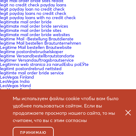
legit mail order bride sites reddit
legit no credit check payday loans
legit payday loan no credit check
legit payday loans no credit check
legit payday loans with no credit check
legitimate mail order bride
legitimate mail order bride services
legitimate mail order bride sites
legitimate mail order bride websites
legitime Mail -Bestellung Brautdienste
legitime Mail bestellen Brautunternehmen
Legitime Mail bestellen Brautwebsite
legitime postordrebrudselskaper
legitime Versandbestellbrautstandorte
legitimer Versandauftragsbrautservice
Legitimna web stranica za narudЕѕbu poЕЎte
legitimt postordrebrud nettsted
legitimte mail order bride service
LeoVegas Finland
LeoVegas India
LeoVegas Irland
LeoVegas Sweden
Leramiss
Мы используем файлы cookie чтобы вам было
Les meilleurs pays pour obtenir une mariГ©e par correspondance
Les sites de mariГ©e par correspondance lГ©gitimes
удобнее пользоваться сайтом. Если вы
lesbian mail order bride
lesbian mail order bride reddit
продолжаете просмотр нашего сайта, то мы
Lesbienne Mail Commande Bride Reddit
list of best mail order bride sites
считаем, что вы с этим согласны
Liste der besten Mail -Bestell -Braut -Sites
loan company fast cash payday loan
loan for payday
ПРИНИМАЮ