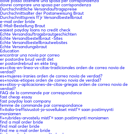
dove posso ottenere una sposa per corrispondenza
dovrei comprare una sposa per corrispondenza
Durchschnittliche Versandauftragspreise
Durchschnittsalter der Postanweisung Braut
Durchschnittspreis fГјr Versandbestellbraut
e-mail order bride
E-Mail-Bestellung Braut
easiest payday loans no credit check
Echte Versandauftragsbrautgeschichten
Echte Versandbestellbraut -Sites
Echte Versandbestellbrautwebsites
Echte Versandungsbraut
Education
encontrar una novia por correo
er postordre brud verdt det
er postordrebrud en ekte ting
es+citas-en-linea-vs-citas-tradicionales orden de correo novia de
verdad?
es+mujeres-iranies orden de correo novia de verdad?
es+novias-etiopes orden de correo novia de verdad?
es+sitios-y-aplicaciones-de-citas-griegas orden de correo novia de
verdad?
FAQ de la commande par correspondance
fast cheap essay
fast payday loan company
femme de commande par correspondance
fi+italia-treffisivustot-ja-sovellukset mistГ¤ saan postimyynti
morsiamen
fi+rubrides-arvostelu mistГ¤ saan postimyynti morsiamen
find a mail order bride
find mail order bride
find me a mail order bride