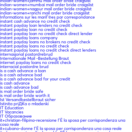
indian-women+jammu mail order bride craigslist
indian-women+mumbai mail order bride craigslist
indian-women+nagpur mail order bride craigslist
indian-women+ranchi mail order bride craigslist
Informations sur les mariГ©es par correspondance
instant cash advance no credit check
instant payday loan lenders no credit check
instant payday loan no credit check
instant payday loan no credit check direct lender
instant payday loans company
instant payday loans no brokers no credit check
instant payday loans no credit check
instant payday loans no credit check direct lenders
internasjonal postordrebrud
Internationale Mail -Bestellung Braut
internet payday loans no credit check
interracial postordre brud
is a cash advance a loan
is a cash advance bad
is a cash advance bad for your credit
is cash advance
is cash advance bad
is mail order bride safe
is mail order bride worth it
Ist Versandbestellbraut sicher
Istinita priДЌa o mladenki
IT Education
IT Vacancies
IT Образование
it+christian-filipina-recensione ГЁ la sposa per corrispondenza una
cosa reale
it+cubano-donne ГЁ la sposa per corrispondenza una cosa reale