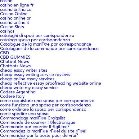
casino
casino en ligne fr
casino onlina ca
Casino Online
casino online ar
casinò online it
Casino Slots
casinos
cataloghi di sposi per corrispondenza
catalogo sposa per corrispondenza
Catalogue de la mariГ©e par correspondance
Catalogues de la commande par correspondance
CBD
CBD GUMMIES
Chatbot News
Chatbots News
cheap essay writer sites
cheap essay writing service reviews
cheap online essay services
cheap reflective essay proofreading website online
cheap write my essay service
Codere Argentina
Codere Italy
come acquistare una sposa per corrispondenza
come funziona una sposa per corrispondenza
come ordinare la sposa per corrispondenza
come spedire una sposa
Commandage mariГ©e Craigslist
Commande de courrier Г©lectronique
Commande par courrier lГ©gitime?
Commandez la mariГ©e rГ©el du site rГ©el
Commandez par la poste pour de vrai?