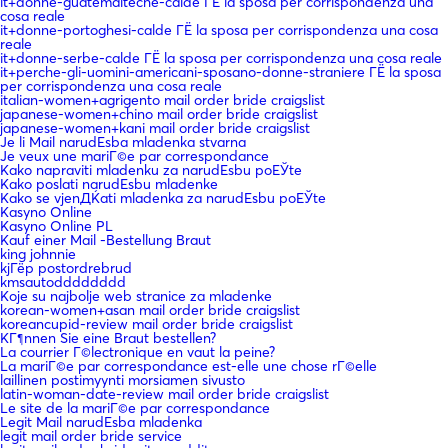
it+donne-guatemalteche-calde ГЁ la sposa per corrispondenza una
cosa reale
it+donne-portoghesi-calde ГЁ la sposa per corrispondenza una cosa
reale
it+donne-serbe-calde ГЁ la sposa per corrispondenza una cosa reale
it+perche-gli-uomini-americani-sposano-donne-straniere ГЁ la sposa
per corrispondenza una cosa reale
italian-women+agrigento mail order bride craigslist
japanese-women+chino mail order bride craigslist
japanese-women+kani mail order bride craigslist
Je li Mail narudЕѕba mladenka stvarna
Je veux une mariГ©e par correspondance
Kako napraviti mladenku za narudЕѕbu poЕЎte
Kako poslati narudЕѕbu mladenke
Kako se vjenДЌati mladenka za narudЕѕbu poЕЎte
Kasyno Online
Kasyno Online PL
Kauf einer Mail -Bestellung Braut
king johnnie
kjГёp postordrebrud
kmsautodddddddd
Koje su najbolje web stranice za mladenke
korean-women+asan mail order bride craigslist
koreancupid-review mail order bride craigslist
KГ¶nnen Sie eine Braut bestellen?
La courrier Г©lectronique en vaut la peine?
La mariГ©e par correspondance est-elle une chose rГ©elle
laillinen postimyynti morsiamen sivusto
latin-woman-date-review mail order bride craigslist
Le site de la mariГ©e par correspondance
Legit Mail narudЕѕba mladenka
legit mail order bride service