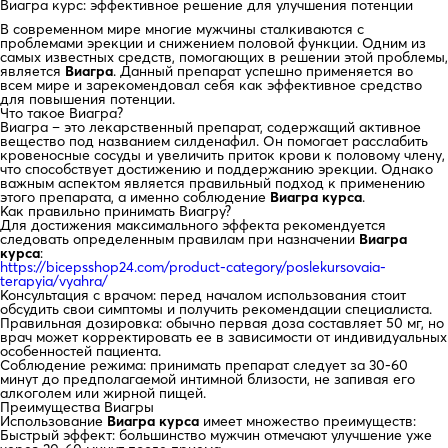
Виагра курс: эффективное решение для улучшения потенции
В современном мире многие мужчины сталкиваются с
проблемами эрекции и снижением половой функции. Одним из
самых известных средств, помогающих в решении этой проблемы,
является
Виагра
. Данный препарат успешно применяется во
всем мире и зарекомендовал себя как эффективное средство
для повышения потенции.
Что такое Виагра?
Виагра – это лекарственный препарат, содержащий активное
вещество под названием силденафил. Он помогает расслабить
кровеносные сосуды и увеличить приток крови к половому члену,
что способствует достижению и поддержанию эрекции. Однако
важным аспектом является правильный подход к применению
этого препарата, а именно соблюдение
Виагра курса
.
Как правильно принимать Виагру?
Для достижения максимального эффекта рекомендуется
следовать определенным правилам при назначении
Виагра
курса
:
https://bicepsshop24.com/product-category/poslekursovaia-
terapyia/vyahra/
Консультация с врачом: перед началом использования стоит
обсудить свои симптомы и получить рекомендации специалиста.
Правильная дозировка: обычно первая доза составляет 50 мг, но
врач может корректировать ее в зависимости от индивидуальных
особенностей пациента.
Соблюдение режима: принимать препарат следует за 30-60
минут до предполагаемой интимной близости, не запивая его
алкоголем или жирной пищей.
Преимущества Виагры
Использование
Виагра курса
имеет множество преимуществ:
Быстрый эффект: большинство мужчин отмечают улучшение уже