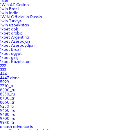
15381
1Win AZ Casino
1win Brazil
1win India
1WIN Official In Russia
1win Turkiye
1win uzbekistan
1xbet apk
1xbet arabic
1xbet Argentina
1xbet Azerbajan
1xbet Azerbaydjan
1xbet Brazil
1xbet egypt
1xbet giriş
1xbet Kazahstan
222
333
444
4447 done
5929
7730_ru
8300_ru
8350_ru
8700_tr
8850_tr
9250_tr
9450_ru
9480_ru
9700_ru
9940_tr
a cash advance is