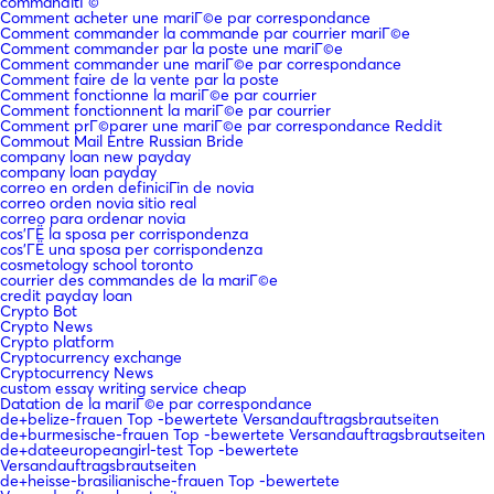
commanditГ©
Comment acheter une mariГ©e par correspondance
Comment commander la commande par courrier mariГ©e
Comment commander par la poste une mariГ©e
Comment commander une mariГ©e par correspondance
Comment faire de la vente par la poste
Comment fonctionne la mariГ©e par courrier
Comment fonctionnent la mariГ©e par courrier
Comment prГ©parer une mariГ©e par correspondance Reddit
Commout Mail Entre Russian Bride
company loan new payday
company loan payday
correo en orden definiciГіn de novia
correo orden novia sitio real
correo para ordenar novia
cos'ГЁ la sposa per corrispondenza
cos'ГЁ una sposa per corrispondenza
cosmetology school toronto
courrier des commandes de la mariГ©e
credit payday loan
Crypto Bot
Crypto News
Crypto platform
Cryptocurrency exchange
Cryptocurrency News
custom essay writing service cheap
Datation de la mariГ©e par correspondance
de+belize-frauen Top -bewertete Versandauftragsbrautseiten
de+burmesische-frauen Top -bewertete Versandauftragsbrautseiten
de+dateeuropeangirl-test Top -bewertete
Versandauftragsbrautseiten
de+heisse-brasilianische-frauen Top -bewertete