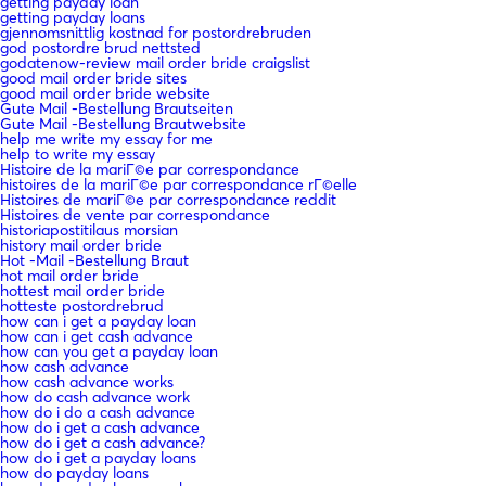
getting payday loan
getting payday loans
gjennomsnittlig kostnad for postordrebruden
god postordre brud nettsted
godatenow-review mail order bride craigslist
good mail order bride sites
good mail order bride website
Gute Mail -Bestellung Brautseiten
Gute Mail -Bestellung Brautwebsite
help me write my essay for me
help to write my essay
Histoire de la mariГ©e par correspondance
histoires de la mariГ©e par correspondance rГ©elle
Histoires de mariГ©e par correspondance reddit
Histoires de vente par correspondance
historiapostitilaus morsian
history mail order bride
Hot -Mail -Bestellung Braut
hot mail order bride
hottest mail order bride
hotteste postordrebrud
how can i get a payday loan
how can i get cash advance
how can you get a payday loan
how cash advance
how cash advance works
how do cash advance work
how do i do a cash advance
how do i get a cash advance
how do i get a cash advance?
how do i get a payday loans
how do payday loans