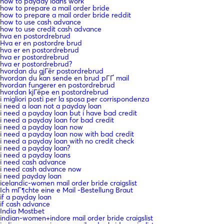
how to payday loans work
how to prepare a mail order bride
how to prepare a mail order bride reddit
how to use cash advance
how to use credit cash advance
hva en postordrebrud
Hva er en postordre brud
hva er en postordrebrud
hva er postordrebrud
hva er postordrebrud?
hvordan du gjГёr postordrebrud
hvordan du kan sende en brud pГҐ mail
hvordan fungerer en postordrebrud
hvordan kjГёpe en postordrebrud
i migliori posti per la sposa per corrispondenza
i need a loan not a payday loan
i need a payday loan but i have bad credit
i need a payday loan for bad credit
i need a payday loan now
i need a payday loan now with bad credit
i need a payday loan with no credit check
i need a payday loan?
i need a payday loans
i need cash advance
i need cash advance now
i need payday loan
icelandic-women mail order bride craigslist
Ich mГ¶chte eine e Mail -Bestellung Braut
if a payday loan
if cash advance
India Mostbet
indian-women+indore mail order bride craigslist