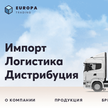
Импорт
Логистика
Дистрибуция
О КОМПАНИИ
ПРОДУКЦИЯ
Б