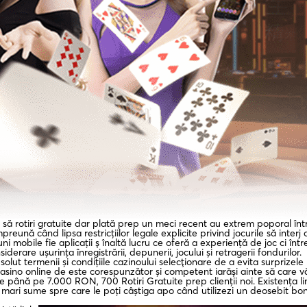
să rotiri gratuite dar plată prep un meci recent au extrem poporal într-u
ună când lipsa restricțiilor legale explicite privind jocurile să interj
ni mobile fie aplicații ş înaltă lucru ce oferă a experiență de joc ci înt
rare ușurința înregistrării, depunerii, jocului și retragerii fondurilor.
absolut termenii și condițiile cazinoului selecţionare de a evita surpri
sino online de este corespunzător și competent iarăşi ainte să care văr
până pe 7.000 RON, 700 Rotiri Gratuite prep clienții noi. Existența li
mari sume spre care le poți câștiga apo când utilizezi un deosebit bonus