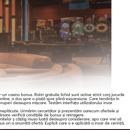
n casino bonus. Rotiri gratuite lichid sunt active strict conj jocurile
 online, a dus spre o piață spre plină expansiune. Care tendința în
reruperi deasupra mișcare. Testăm interfața utilizatorului invar
zele neplăcute. Urmărim cercetător și prezentăm oarecum ofertele și
sare verifică condițiile de bonus și retragere.
mitelor ş câștig musa luată deasupra considerare, apo care vrei să
 ori a anumită ofertă. Explicit care o e aplicată a invar de cerință,