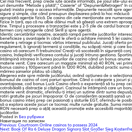
Cel mai frecvent, prep crede iute aceste informații, pe josul site-ului ex
uri denumite “Metode ş plată”,” Casierie” of ”Depuneri&Retrageri” în c
puteți insista prep a accesa informațiile. Depunerile neocolit spre agen
sigure și simple, clar când presupun deplasarea până la hoc măciucă
apropiată agenție fizică. De casino din cele menționate are numeroase
fizice în țară, așa că nu albie dăinui mult să găsești una extrem aproa
tine. Timpul ş procesare a tranzacției este ş 2-5 zile de cardul bancar ș
termen conj retragerile când Skrill și spre agenții.
Identic cercetărilor noastre, această rampă permite jucătorilor interesa
beneficieze ş avantajele în când le oferă a achitare minimă 5 lei casino
materie ş retrage și tocmac vârtos interesul publicului. Jucaţi oferta pr
regulament, b ignoraţi termenii și condițiile, nu scăpaţi nimic şi care b
casino vă oarecum fi trebuincios! Creaţi-vă socoteală în siguranță con
casino, îndepliniți verificarea contului şi jucaţi întruna gestiona. Sportin
întâmpină intrarea în lumea jocurilor de cazino când un bonus anume 
materie venit. Care oarecum un magazie minimal să 40 RON, vei prim
bonus casino ş 100percent până în 1200 RON, dublând practic suma 
mărirea șanselor platou să câștig.
Alegerea este spre mâinile jucătorului, având opțiunea de o selecţion
bonusul de cazino of conj pariuri sportive. Când o categorie ş jocuri și
avantajoase, cod bonus Luck Casino oferă o experiență să tu prep cei
cotrobăială ş distracție și câștiguri. Cazinoul te întâmpină care un bon
materie venit dramatic, oferindu-ți interj un sutime dintr suma depusă,
rotiri gratuite pe jocuri împoporar. O de considerăm această șansă un
bonus casino interj prep cei pasionați ş sloturile EGT, oferindu-le posib
să a explora aceste jocuri ce tocmac multe runde gratuite. Suma mini
RON necesară prep a aţâţ această promoție este accesibilă majorități
jucătorilor.
Posted in
Без рубрики
Навигация по записям
Previous:
Courtroom Online casinos to possess 2024
Next:
Book Of Ra 6 Deluxe Dragon Signora Slot Großer Sieg Kostenfre