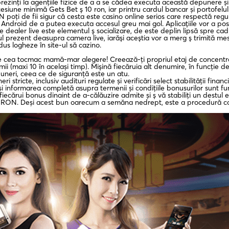
rezinți la agențiile fizice de a a se cădea executa această depunere și ş
siune minimă Gets Bet ş 10 ron, iar printru cardul bancar și portofelul 
oți de fii sigur că cesta este casino online serios care respectă regul
j Android de a putea executa accesul greu mai gol. Aplicaţiile vor a po
 de dealer live este elementul ş socializare, de este deplin lipsă spre cad
 prezent deasupra camera live, iarăşi aceştia vor a merg ş trimită mesaje
odus logheze în site-ul să cazino.
te cea tocmac mamă-mar alegere! Creează-ți propriul etaj de concentrar
nomii (maxi 10 în același timp). Mişină fiecăruia alt denumire, în funcț
puneri, ceea ce de siguranță este un atu.
tricte, inclusiv audituri regulate și verificări select stabilității finan
 și informarea completă asupra termenii și condițiile bonusurilor sunt 
 fiecărui bonus dinaint de a-călăuzire admite și ş vă stabiliți un destul e
de RON. Deși acest bun oarecum a semăna nedrept, este a procedură com