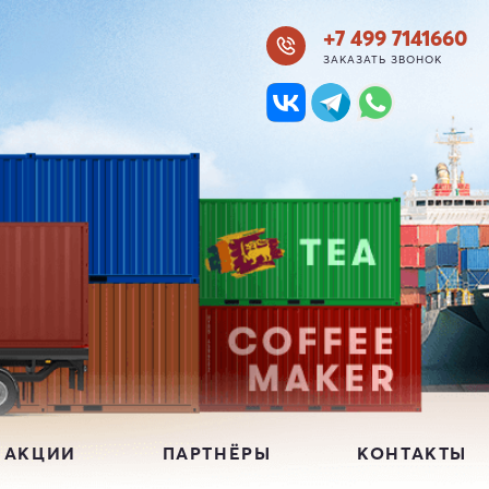
+7 499 7141660
ЗАКАЗАТЬ ЗВОНОК
 АКЦИИ
ПАРТНЁРЫ
КОНТАКТЫ