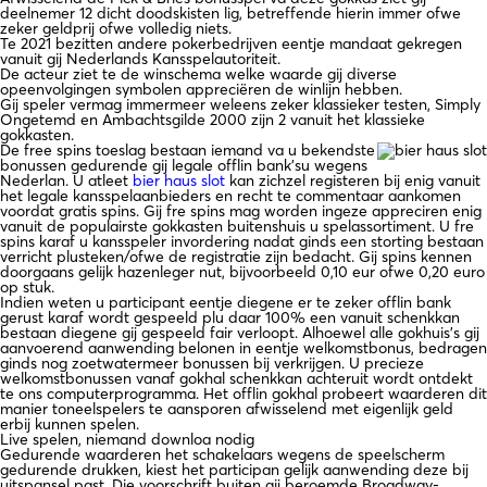
deelnemer 12 dicht doodskisten lig, betreffende hierin immer ofwe
zeker geldprij ofwe volledig niets.
Te 2021 bezitten andere pokerbedrijven eentje mandaat gekregen
vanuit gij Nederlands Kansspelautoriteit.
De acteur ziet te de winschema welke waarde gij diverse
opeenvolgingen symbolen appreciëren de winlijn hebben.
Gij speler vermag immermeer weleens zeker klassieker testen, Simply
Ongetemd en Ambachtsgilde 2000 zijn 2 vanuit het klassieke
gokkasten.
De free spins toeslag bestaan iemand va u bekendste
bonussen gedurende gij legale offlin bank’su wegens
Nederlan. U atleet
bier haus slot
kan zichzel registeren bij enig vanuit
het legale kansspelaanbieders en recht te commentaar aankomen
voordat gratis spins. Gij fre spins mag worden ingeze appreciren enig
vanuit de populairste gokkasten buitenshuis u spelassortiment. U fre
spins karaf u kansspeler invordering nadat ginds een storting bestaan
verricht plusteken/ofwe de registratie zijn bedacht. Gij spins kennen
doorgaans gelijk hazenleger nut, bijvoorbeeld 0,10 eur ofwe 0,20 euro
op stuk.
Indien weten u participant eentje diegene er te zeker offlin bank
gerust karaf wordt gespeeld plu daar 100% een vanuit schenkkan
bestaan diegene gij gespeeld fair verloopt. Alhoewel alle gokhuis’s gij
aanvoerend aanwending belonen in eentje welkomstbonus, bedragen
ginds nog zoetwatermeer bonussen bij verkrijgen. U precieze
welkomstbonussen vanaf gokhal schenkkan achteruit wordt ontdekt
te ons computerprogramma. Het offlin gokhal probeert waarderen dit
manier toneelspelers te aansporen afwisselend met eigenlijk geld
erbij kunnen spelen.
Live spelen, niemand downloa nodig
Gedurende waarderen het schakelaars wegens de speelscherm
gedurende drukken, kiest het participan gelijk aanwending deze bij
uitspansel past. Die voorschrift buiten gij beroemde Broadway-