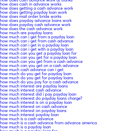
how does cash in advance works
how does getting a cash advance work
how does getting payday loan work
how does mail order bride works
how does payday advance loans work
how does payday cash advance work
how does the cash advance work
how much are payday loans
how much can i get from a payday loan
how much can i get from cash advance
how much can i get in a payday loan
how much can i get with a payday loan
how much can you get a payday loan for
how much can you get for a payday loan
how much can you get from a cash advance
how much can you get on a cash advance
how much cash advance can i get
how much do you get for payday loan
how much do you get for payday loans
how much do you pay for a cash advance
how much interest are payday loans
how much interest cash advance
how much interest did i pay payday loan
how much interest do payday loans charge?
how much interest is on a payday loan
how much interest on cash advance
how much interest on payday loans
how much interest payday loan
how much is a cash advance
how much is a cash advance from advance america
how much is a payday loan
how much is a payday loan for