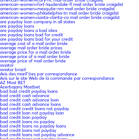
american-women+fort-lauderdale-fl mail order bride craigslist
american-women+mesquite-nm mail order bride craigslist
american-women+philadelphia-tn mail order bride craigslist
american-women+santa-clarita-ca mail order bride craigslist
are payday loan company in all states
are payday loans
are payday loans a bad idea
are payday loans bad for credit
are payday loans bad for your credit
average cost of a mail order bride
average mail order bride prices
average price for a mail order bride
average price of a mail order bride
average price of mail order bride
aviator
aviator brazil
Avis des mariГ©es par correspondance
Avis sur le site Web de la commande par correspondance
AZ Most BET
Azerbajany Mostbet
bad bad credit payday loans
bad credit cash advance
bad credit cash advance loan
bad credit cash advance loans
bad credit credit loans not payday
bad credit loan not payday loan
bad credit loan payday
bad credit loans no payday
bad credit loans no payday loans
bad credit loans not payday
bad credit loans not payday advance
bad credit loans not payday loans