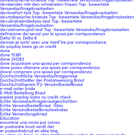
de+laender-mit-den-schoensten-frauen Top -bewertete
Versandauftragsbrautseiten
de+lovefort-test Top -bewertete Versandauftragsbrautseiten
de+malaysische-braeute Top -bewertete Versandauftragsbrautseiten
de+ukrainebride4you-test Top -bewertete
Versandauftragsbrautseiten
de+vietnamcupid-test Top -bewertete Versandauftragsbrautseiten
definizione dei servizi per la sposa per corrispondenza
Delta 10 vs. Delta 8
devrais-je sortir avec une mariГ©e par correspondance
do payday loans go on credit
done
done 15381
done 241283
dove acquistare una sposa per corrispondenza
dove posso ottenere una sposa per corrispondenza
dovrei comprare una sposa per corrispondenza
Durchschnittliche Versandauftragspreise
Durchschnittsalter der Postanweisung Braut
Durchschnittspreis fГјr Versandbestellbraut
e-mail order bride
E-Mail-Bestellung Braut
easiest payday loans no credit check
Echte Versandauftragsbrautgeschichten
Echte Versandbestellbraut -Sites
Echte Versandbestellbrautwebsites
Echte Versandungsbraut
Education
encontrar una novia por correo
er postordre brud verdt det
er postordrebrud en ekte ting
es+citas-en-linea-vs-citas-tradicionales orden de correo novia de