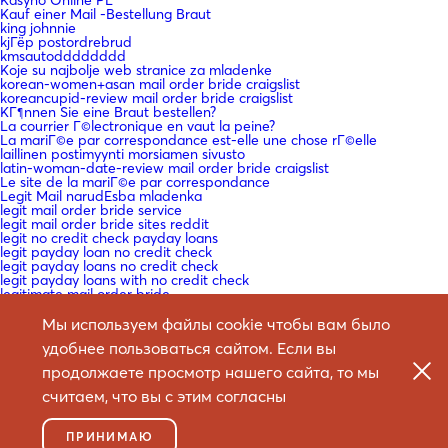
Kauf einer Mail -Bestellung Braut
king johnnie
kjГёp postordrebrud
kmsautodddddddd
Koje su najbolje web stranice za mladenke
korean-women+asan mail order bride craigslist
koreancupid-review mail order bride craigslist
KГ¶nnen Sie eine Braut bestellen?
La courrier Г©lectronique en vaut la peine?
La mariГ©e par correspondance est-elle une chose rГ©elle
laillinen postimyynti morsiamen sivusto
latin-woman-date-review mail order bride craigslist
Le site de la mariГ©e par correspondance
Legit Mail narudЕѕba mladenka
legit mail order bride service
legit mail order bride sites reddit
legit no credit check payday loans
legit payday loan no credit check
legit payday loans no credit check
legit payday loans with no credit check
legitimate mail order bride
legitimate mail order bride services
legitimate mail order bride sites
Мы используем файлы cookie чтобы вам было
legitimate mail order bride websites
удобнее пользоваться сайтом. Если вы
legitime Mail -Bestellung Brautdienste
legitime Mail bestellen Brautunternehmen
продолжаете просмотр нашего сайта, то мы
Legitime Mail bestellen Brautwebsite
legitime postordrebrudselskaper
считаем, что вы с этим согласны
legitime Versandbestellbrautstandorte
legitimer Versandauftragsbrautservice
Legitimna web stranica za narudЕѕbu poЕЎte
ПРИНИМАЮ
legitimt postordrebrud nettsted