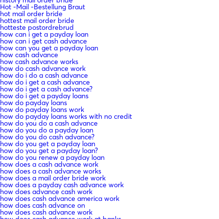
Hot -Mail -Bestellung Braut
hot mail order bride
hottest mail order bride
hotteste postordrebrud
how can i get a payday loan
how can i get cash advance
how can you get a payday loan
how cash advance
how cash advance works
how do cash advance work
how do i do a cash advance
how do i get a cash advance
how do i get a cash advance?
how do i get a payday loans
how do payday loans
how do payday loans work
how do payday loans works with no credit
how do you do a cash advance
how do you do a payday loan
how do you do cash advance?
how do you get a payday loan
how do you get a payday loan?
how do you renew a payday loan
how does a cash advance work
how does a cash advance works
how does a mail order bride work
how does a payday cash advance work
how does advance cash work
how does cash advance america work
how does cash advance on
how does cash advance work
how does cash advance work at banks