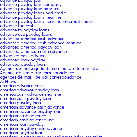
advance payday loan company
advance payday loan near me
advance payday loans bad credit
advance payday loans near me
advance payday loans near me no credit check
advance the cash
advance to payday loans
advance usa payday loans
advanced america cash advance
advanced america cash advance near me
advanced america payday loan
advanced american cash advance
advanced cash advance
advanced loan payday
advanced payday loan
Agence de messagerie de commande de mariГ©e
Agence de vente par correspondance
agences de mariГ©e par correspondance
Ai News
america advance cash
america advance payday loan
america cash advance near me
america cash payday loan
america payday loan
american advance cash advance
american advance payday loan
american cash advance
american cash advance usa
american loan payday
american payday cash advance
american payday loan
american-women+cary-nc mail order bride craigslist