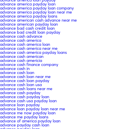
advance america payday loan
advance america payday loan company
advance america payday loan near me
advance america payday loans
advance american cash advance near me
advance american payday loan
advance bad cash credit loan
advance bad credit loan payday
advance cash advance
advance cash america
advance cash america loan
advance cash america near me
advance cash america payday loans
advance cash american
advance cash americia
advance cash finance company
advance cash in
advance cash loan
advance cash loan near me
advance cash loan payday
advance cash loan usa
advance cash loans near me
advance cash payday
advance cash payday loan
advance cash usa payday loan
advance loan payday
advance loan payday loan near me
advance me now payday loan
advance me payday loans
advance of america payday loan
advance payday cash loan
advance payday loan