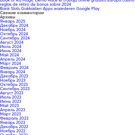
reglas de retiro de bonos sobre 2024
Bank Slots Gokkasten Apps waarderen Google Play
Свежие комментарии
Архивы
Январь 2025
Декабрь 2024
Ноябрь 2024
Октябрь 2024
Сентябрь 2024
Август 2024
Июль 2024
Июнь 2024
Май 2024
Апрель 2024
Март 2024
Февраль 2024
Январь 2024
Декабрь 2023
Ноябрь 2023
Октябрь 2023
Сентябрь 2023
Август 2023
Июль 2023
Июнь 2023
Май 2023
Апрель 2023
Март 2023
Февраль 2023
Январь 2023
Декабрь 2022
Ноябрь 2022
Октябрь 2022