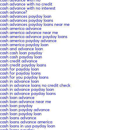
cash advance with no credit
cash advance with no interest
cash advance?
cash advances payday loan
cash advances payday loans
cash advances payday loans near me
cash america advance
cash america advance near me
cash america advance payday loans
cash america payday advance
cash america payday loan
cash and advance loan
cash cash loan payday
cash cash payday loan
cash credit advance
cash credit payday loans
cash for payday loan
cash for payday loans
cash for you payday loans
cash in advance loan
cash in advance loans no credit check
cash in advance payday loan
cash in advance payday loans
cash loan advance
cash loan advance near me
cash loan payday
cash loan payday advance
cash loan payday loan
cash loans advance
cash loans advance america
cash loans in usa payday loan
cash loans payday