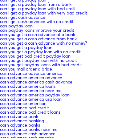
can i get a payday loan from a bank
can i get a payday loan with bad crdit
can i get a payday loan with very bad credit
can i get cash advance
can i get cash advance with no credit
can payday loan
can payday loans improve your credit
can you get a cash advance at a bank
can you get a cash advance from bank
can you get a cash advance with no money?
can you get a payday loan
can you get a payday loan with no credit
can you get bad credit payday loan
can you get payday loan with no credit
can you get payday loans with bad credit
can you mail order a bride
cash advance advance america
cash advance america advance
cash advance america cash advance
cash advance america loans
cash advance america near me
cash advance america payday loan
cash advance america usa loan
cash advance american
cash advance bad credit
cash advance bad credit loans
cash advance bank
cash advance banking
cash advance banks
cash advance banks near me
cash advance cash advance
cash advance cash america