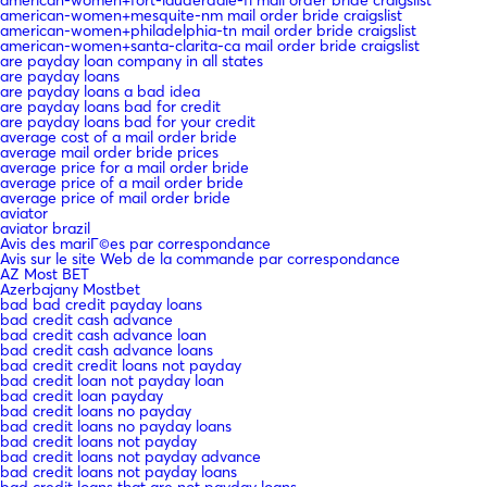
american-women+mesquite-nm mail order bride craigslist
american-women+philadelphia-tn mail order bride craigslist
american-women+santa-clarita-ca mail order bride craigslist
are payday loan company in all states
are payday loans
are payday loans a bad idea
are payday loans bad for credit
are payday loans bad for your credit
average cost of a mail order bride
average mail order bride prices
average price for a mail order bride
average price of a mail order bride
average price of mail order bride
aviator
aviator brazil
Avis des mariГ©es par correspondance
Avis sur le site Web de la commande par correspondance
AZ Most BET
Azerbajany Mostbet
bad bad credit payday loans
bad credit cash advance
bad credit cash advance loan
bad credit cash advance loans
bad credit credit loans not payday
bad credit loan not payday loan
bad credit loan payday
bad credit loans no payday
bad credit loans no payday loans
bad credit loans not payday
bad credit loans not payday advance
bad credit loans not payday loans
bad credit loans that are not payday loans