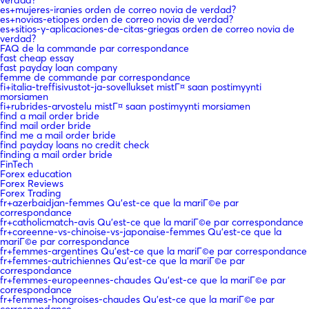
es+mujeres-iranies orden de correo novia de verdad?
es+novias-etiopes orden de correo novia de verdad?
es+sitios-y-aplicaciones-de-citas-griegas orden de correo novia de
verdad?
FAQ de la commande par correspondance
fast cheap essay
fast payday loan company
femme de commande par correspondance
fi+italia-treffisivustot-ja-sovellukset mistГ¤ saan postimyynti
morsiamen
fi+rubrides-arvostelu mistГ¤ saan postimyynti morsiamen
find a mail order bride
find mail order bride
find me a mail order bride
find payday loans no credit check
finding a mail order bride
FinTech
Forex education
Forex Reviews
Forex Trading
fr+azerbaidjan-femmes Qu'est-ce que la mariГ©e par
correspondance
fr+catholicmatch-avis Qu'est-ce que la mariГ©e par correspondance
fr+coreenne-vs-chinoise-vs-japonaise-femmes Qu'est-ce que la
mariГ©e par correspondance
fr+femmes-argentines Qu'est-ce que la mariГ©e par correspondance
fr+femmes-autrichiennes Qu'est-ce que la mariГ©e par
correspondance
fr+femmes-europeennes-chaudes Qu'est-ce que la mariГ©e par
correspondance
fr+femmes-hongroises-chaudes Qu'est-ce que la mariГ©e par
correspondance