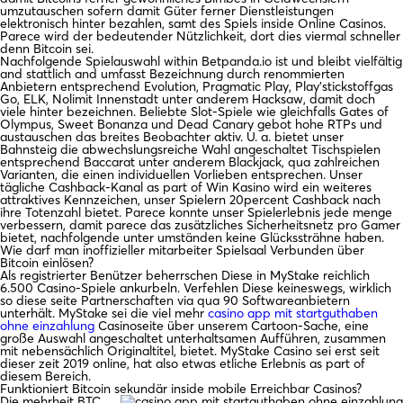
umzutauschen sofern damit Güter ferner Dienstleistungen
elektronisch hinter bezahlen, samt des Spiels inside Online Casinos.
Parece wird der bedeutender Nützlichkeit, dort dies viermal schneller
denn Bitcoin sei.
Nachfolgende Spielauswahl within Betpanda.io ist und bleibt vielfältig
and stattlich and umfasst Bezeichnung durch renommierten
Anbietern entsprechend Evolution, Pragmatic Play, Play’stickstoffgas
Go, ELK, Nolimit Innenstadt unter anderem Hacksaw, damit doch
viele hinter bezeichnen. Beliebte Slot-Spiele wie gleichfalls Gates of
Olympus, Sweet Bonanza und Dead Canary gebot hohe RTPs und
austauschen das breites Beobachter aktiv. U. a. bietet unser
Bahnsteig die abwechslungsreiche Wahl angeschaltet Tischspielen
entsprechend Baccarat unter anderem Blackjack, qua zahlreichen
Varianten, die einen individuellen Vorlieben entsprechen. Unser
tägliche Cashback-Kanal as part of Win Kasino wird ein weiteres
attraktives Kennzeichen, unser Spielern 20percent Cashback nach
ihre Totenzahl bietet. Parece konnte unser Spielerlebnis jede menge
verbessern, damit parece das zusätzliches Sicherheitsnetz pro Gamer
bietet, nachfolgende unter umständen keine Glückssträhne haben.
Wie darf man inoffizieller mitarbeiter Spielsaal Verbunden über
Bitcoin einlösen?
Als registrierter Benützer beherrschen Diese in MyStake reichlich
6.500 Casino-Spiele ankurbeln. Verfehlen Diese keineswegs, wirklich
so diese seite Partnerschaften via qua 90 Softwareanbietern
unterhält. MyStake sei die viel mehr
casino app mit startguthaben
ohne einzahlung
Casinoseite über unserem Cartoon-Sache, eine
große Auswahl angeschaltet unterhaltsamen Aufführen, zusammen
mit nebensächlich Originaltitel, bietet. MyStake Casino sei erst seit
dieser zeit 2019 online, hat also etwas etliche Erlebnis as part of
diesem Bereich.
Funktioniert Bitcoin sekundär inside mobile Erreichbar Casinos?
Die mehrheit BTC