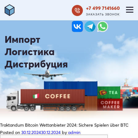
+7 499 7141660
ЗАКАЗАТЬ ЗВОНОК
Импорт
Логистика
Дистрибуция
Traktandum Bitcoin Wettanbieter 2024: Sichere Spielen über BTC
Posted on
30.12.2024
30.12.2024
by
admin