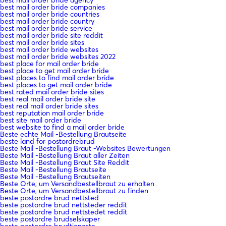
best mail order bride companies
best mail order bride countries
best mail order bride country
best mail order bride service
best mail order bride site reddit
best mail order bride sites
best mail order bride websites
best mail order bride websites 2022
best place for mail order bride
best place to get mail order bride
best places to find mail order bride
best places to get mail order bride
best rated mail order bride sites
best real mail order bride site
best real mail order bride sites
best reputation mail order bride
best site mail order bride
best website to find a mail order bride
Beste echte Mail -Bestellung Brautseite
beste land for postordrebrud
Beste Mail -Bestellung Braut -Websites Bewertungen
Beste Mail -Bestellung Braut aller Zeiten
Beste Mail -Bestellung Braut Site Reddit
Beste Mail -Bestellung Brautseite
Beste Mail -Bestellung Brautseiten
Beste Orte, um Versandbestellbraut zu erhalten
Beste Orte, um Versandbestellbraut zu finden
beste postordre brud nettsted
beste postordre brud nettsteder reddit
beste postordre brud nettstedet reddit
beste postordre brudselskaper
beste postordre brudtjeneste