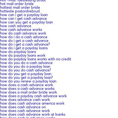
hot mail order bride
hottest mail order bride
hotteste postordrebrud
how can i get a payday loan
how can i get cash advance
how can you get a payday loan
how cash advance
how cash advance works
how do cash advance work
how do i do a cash advance
how do i get a cash advance
how do i get a cash advance?
how do i get a payday loans
how do payday loans
how do payday loans work
how do payday loans works with no credit
how do you do a cash advance
how do you do a payday loan
how do you do cash advance?
how do you get a payday loan
how do you get a payday loan?
how do you renew a payday loan
how does a cash advance work
how does a cash advance works
how does a mail order bride work
how does a payday cash advance work
how does advance cash work
how does cash advance america work
how does cash advance on
how does cash advance work
how does cash advance work at banks
how does cash in advance works