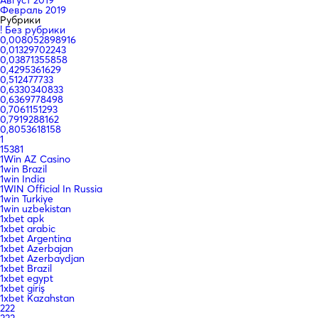
Февраль 2019
Рубрики
! Без рубрики
0,008052898916
0,01329702243
0,03871355858
0,4295361629
0,512477733
0,6330340833
0,6369778498
0,7061151293
0,7919288162
0,8053618158
1
15381
1Win AZ Casino
1win Brazil
1win India
1WIN Official In Russia
1win Turkiye
1win uzbekistan
1xbet apk
1xbet arabic
1xbet Argentina
1xbet Azerbajan
1xbet Azerbaydjan
1xbet Brazil
1xbet egypt
1xbet giriş
1xbet Kazahstan
222
333