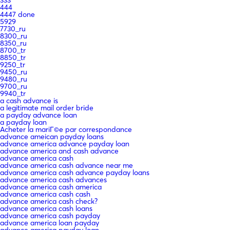
444
4447 done
5929
7730_ru
8300_ru
8350_ru
8700_tr
8850_tr
9250_tr
9450_ru
9480_ru
9700_ru
9940_tr
a cash advance is
a legitimate mail order bride
a payday advance loan
a payday loan
Acheter la mariГ©e par correspondance
advance ameican payday loans
advance america advance payday loan
advance america and cash advance
advance america cash
advance america cash advance near me
advance america cash advance payday loans
advance america cash advances
advance america cash america
advance america cash cash
advance america cash check?
advance america cash loans
advance america cash payday
advance america loan payday
advance america payday loan