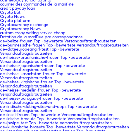
courrier des commandes de la mariГ©e
credit payday loan
Crypto Bot
Crypto News
Crypto platform
Cryptocurrency exchange
Cryptocurrency News
custom essay writing service cheap
Datation de la mariГ©e par correspondance
de+belize-frauen Top -bewertete Versandauftragsbrautseiten
de+burmesische-frauen Top -bewertete Versandauftragsbrautseiten
de+dateeuropeangirl-test Top -bewertete
Versandauftragsbrautseiten
de+heisse-brasilianische-frauen Top -bewertete
Versandauftragsbrautseiten
de+heisse-japanische-frauen Top -bewertete
Versandauftragsbrautseiten
de+heisse-kasachstan-frauen Top -bewertete
Versandauftragsbrautseiten
de+heisse-kirgisische-frauen Top -bewertete
Versandauftragsbrautseiten
de+heisse-medellin-frauen Top -bewertete
Versandauftragsbrautseiten
de+heisse-paraguay-frauen Top -bewertete
Versandauftragsbrautseiten
de+indische-dating-sites-und-apps Top -bewertete
Versandauftragsbrautseiten
de+insel-frauen Top -bewertete Versandauftragsbrautseiten
de+irische-braeute Top -bewertete Versandauftragsbrautseiten
de+jswipe-test Top -bewertete Versandauftragsbrautseiten
de+kubanische-braeute Top -bewertete Versandauftragsbrautseiten
de+laender-mit-den-schoensten-frauen Top -bewertete