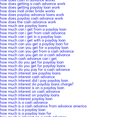
how does getting a cash advance work
how does getting payday loan work
how does mail order bride works
how does payday advance loans work
how does payday cash advance work
how does the cash advance work
how much are payday loans
how much can i get from a payday loan
how much can i get from cash advance
how much can i get in a payday loan
how much can i get with a payday loan
how much can you get a payday loan for
how much can you get for a payday loan
how much can you get from a cash advance
how much can you get on a cash advance
how much cash advance can i get
how much do you get for payday loan
how much do you get for payday loans
how much do you pay for a cash advance
how much interest are payday loans
how much interest cash advance
how much interest did i pay payday loan
how much interest do payday loans charge?
how much interest is on a payday loan
how much interest on cash advance
how much interest on payday loans
how much interest payday loan
how much is a cash advance
how much is a cash advance from advance america
how much is a payday loan
how much is a payday loan for
how much is interest on a cash advance