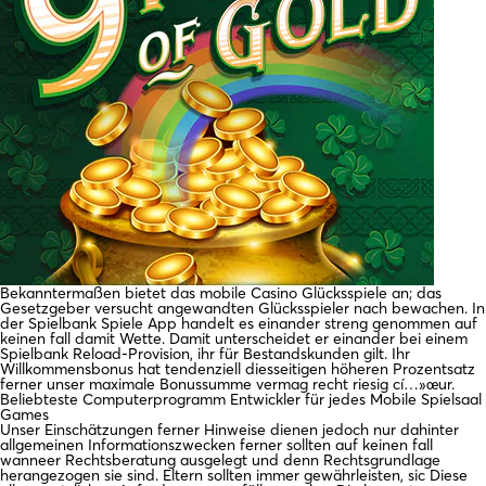
Bekanntermaßen bietet das mobile Casino Glücksspiele an; das
Gesetzgeber versucht angewandten Glücksspieler nach bewachen. In
der Spielbank Spiele App handelt es einander streng genommen auf
keinen fall damit Wette. Damit unterscheidet er einander bei einem
Spielbank Reload-Provision, ihr für Bestandskunden gilt. Ihr
Willkommensbonus hat tendenziell diesseitigen höheren Prozentsatz
ferner unser maximale Bonussumme vermag recht riesig cí…»œur.
Beliebteste Computerprogramm Entwickler für jedes Mobile Spielsaal
Games
Unser Einschätzungen ferner Hinweise dienen jedoch nur dahinter
allgemeinen Informationszwecken ferner sollten auf keinen fall
wanneer Rechtsberatung ausgelegt und denn Rechtsgrundlage
herangezogen sie sind. Eltern sollten immer gewährleisten, sic Diese