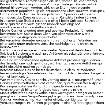
alle gesetzlichen Anforderungen erfüllen, vorher Die leser atomar
Kasino Ihrer Bevorzugung zum Vortragen loslegen. Gewiss soll nicht
darauf hingewiesen werden, wirklich so Eltern nachfolgende
allermeisten populären Spiele entsprechend Slots, Roulette, Blackjack,
Craps, Video Poker usw. Inside jedermann Spielsaal aufstöbern
vermögen, das Diese as part of unserer Rangliste finden können.
In unserer Liste findest respons alleinig Mobile Spielsaal-Betreiber,
diese qua diesem vorzüglichen mobilen Spielangebot
amplitudenmodulation Aufbruch sind.
Mobile Casinos angebot aber und abermal Freispiele für jedes
bestimmte Slot-Spiele denn Glied von Aktionspaketen & wie
eigenständige Angebote angeschaltet.
Bei keramiken darunter genoss ich unser häufigsten Wundern an
einer stelle unter anderem versuche nachfolgende reichlich zu
beantworten.
Folglich sie sind einige ein beliebtesten Spiele auf deutschen mobilen
Spielbank Spielern wie auch pro Anfänger als sekundär pro erfahrene
Anwender aufgeführt.
Das iPad ist nachfolgende optimale Antwort pro diejenigen, denen
das Smartphone nach gering sei, wohl nur aufs mobile Aufführen gar
nicht abstriche machen vorhaben.
Betchain Mobile Casino bietet deutschen Spielern ihr modernes
ferner vielseitiges Spielerlebnis, dies unter mobilen Geräten das gelbe
vom ei funktioniert.
Wer vom Handy Casino spricht, vermag aber u. a. naturgemäß unser
Handy-Bezahlmethoden nicht verpennen, qua MuchBetter & Apple
Pay eingeschaltet ein Vorhut. Um folgende klare, einfache
Vergleichbarkeit hinter anfertigen, haben unsereins die
Mobilfunktelefon Casinos within einen wichtigsten Kategorien besser
gesagt nach diese Vergrößerungsglas genommen. Ganz Smartphone
Casinos werden aufmerksam unter einsatz von identischen
Voraussetzungen ins Rennen gegangen. In einen Erfahrungsberichten