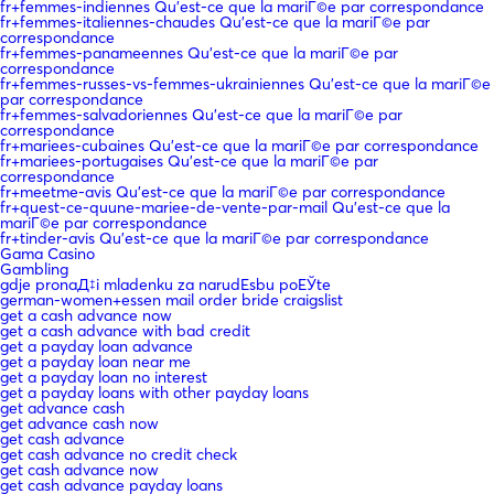
fr+femmes-indiennes Qu'est-ce que la mariГ©e par correspondance
fr+femmes-italiennes-chaudes Qu'est-ce que la mariГ©e par
correspondance
fr+femmes-panameennes Qu'est-ce que la mariГ©e par
correspondance
fr+femmes-russes-vs-femmes-ukrainiennes Qu'est-ce que la mariГ©e
par correspondance
fr+femmes-salvadoriennes Qu'est-ce que la mariГ©e par
correspondance
fr+mariees-cubaines Qu'est-ce que la mariГ©e par correspondance
fr+mariees-portugaises Qu'est-ce que la mariГ©e par
correspondance
fr+meetme-avis Qu'est-ce que la mariГ©e par correspondance
fr+quest-ce-quune-mariee-de-vente-par-mail Qu'est-ce que la
mariГ©e par correspondance
fr+tinder-avis Qu'est-ce que la mariГ©e par correspondance
Gama Casino
Gambling
gdje pronaД‡i mladenku za narudЕѕbu poЕЎte
german-women+essen mail order bride craigslist
get a cash advance now
get a cash advance with bad credit
get a payday loan advance
get a payday loan near me
get a payday loan no interest
get a payday loans with other payday loans
get advance cash
get advance cash now
get cash advance
get cash advance no credit check
get cash advance now
get cash advance payday loans