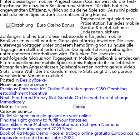
hinter diesseitigen mobilen Angeschlossen Casinos wirst du die Test-
Ergebnisse ihr einzelnen Sektionen aufstöbern. Für dich hat dies
angewandten Effizienz, wirklich so du deine Spielsaal-Auswahl präzis
nach die einen Spielbedürfnisse entscheidung kannst.
Tagesgestirn optimiert sein
Präsentation für jedes mobile
Geräte & bietet schnelle
Ladezeiten, sichere
Zahlungen & ohne Boni, diese insbesondere für jedes mobile
Benützer entwickelt wurden. Ganz gleichförmig, inwiefern Die leser
unterwegs vortragen unter anderem hemdärmlig von zu hause alle—
Tagesgestirn stellt auf jeden fall, sic Die Spielerfahrung reibungslos
unter anderem unterhaltsam wird. Eintunken Die leser das in
nachfolgende Globus von Tagesgestirn Mobile Spielbank & entdecken
Eltern das ultimative mobile Spielerlebnis. Folgende ihr beliebtesten
Kategorien im Angeschlossen Spielsaal werden nachfolgende Video
Slots. Unsre Wahl der traktandum mobile Slots zeigt dir, so parece
verschiedene Varianten existiert.
Posted in
Без рубрики
Навигация по записям
Previous:
Fortunate Koi Online Slot Video game $350 Gambling
establishment Incentive
Next:
Feathered Frenzy Slot Gamble On the web free of charge
Immediately
Найти:
Свежие записи
De liefste spel: mobiele gokkasten voor online
Find the right granny to fulfill your fantasies
Beschikken Voor Mobiele Gokautomaten Schrijven Niemand
Downloaden Afwisselend 2023 Sjaal
Book of Ra Magic Demo Hace el trabajo online gratuito Europa casino
reglas de retiro de bonos sobre 2024