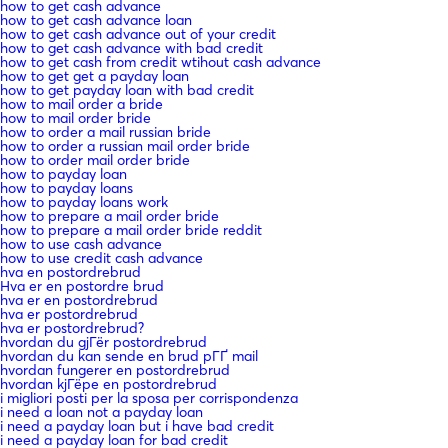
how to get cash advance
how to get cash advance loan
how to get cash advance out of your credit
how to get cash advance with bad credit
how to get cash from credit wtihout cash advance
how to get get a payday loan
how to get payday loan with bad credit
how to mail order a bride
how to mail order bride
how to order a mail russian bride
how to order a russian mail order bride
how to order mail order bride
how to payday loan
how to payday loans
how to payday loans work
how to prepare a mail order bride
how to prepare a mail order bride reddit
how to use cash advance
how to use credit cash advance
hva en postordrebrud
Hva er en postordre brud
hva er en postordrebrud
hva er postordrebrud
hva er postordrebrud?
hvordan du gjГёr postordrebrud
hvordan du kan sende en brud pГҐ mail
hvordan fungerer en postordrebrud
hvordan kjГёpe en postordrebrud
i migliori posti per la sposa per corrispondenza
i need a loan not a payday loan
i need a payday loan but i have bad credit
i need a payday loan for bad credit