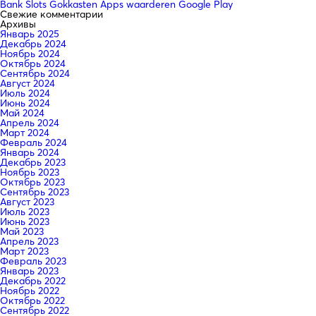
Bank Slots Gokkasten Apps waarderen Google Play
Свежие комментарии
Архивы
Январь 2025
Декабрь 2024
Ноябрь 2024
Октябрь 2024
Сентябрь 2024
Август 2024
Июль 2024
Июнь 2024
Май 2024
Апрель 2024
Март 2024
Февраль 2024
Январь 2024
Декабрь 2023
Ноябрь 2023
Октябрь 2023
Сентябрь 2023
Август 2023
Июль 2023
Июнь 2023
Май 2023
Апрель 2023
Март 2023
Февраль 2023
Январь 2023
Декабрь 2022
Ноябрь 2022
Октябрь 2022
Сентябрь 2022