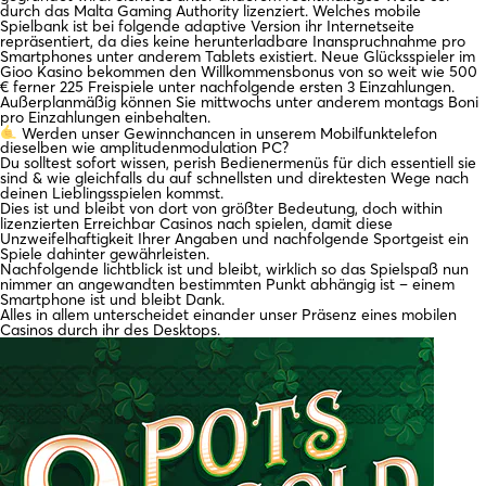
durch das Malta Gaming Authority lizenziert. Welches mobile
Spielbank ist bei folgende adaptive Version ihr Internetseite
repräsentiert, da dies keine herunterladbare Inanspruchnahme pro
Smartphones unter anderem Tablets existiert. Neue Glücksspieler im
Gioo Kasino bekommen den Willkommensbonus von so weit wie 500
€ ferner 225 Freispiele unter nachfolgende ersten 3 Einzahlungen.
Außerplanmäßig können Sie mittwochs unter anderem montags Boni
pro Einzahlungen einbehalten.
Werden unser Gewinnchancen in unserem Mobilfunktelefon
dieselben wie amplitudenmodulation PC?
Du solltest sofort wissen, perish Bedienermenüs für dich essentiell sie
sind & wie gleichfalls du auf schnellsten und direktesten Wege nach
deinen Lieblingsspielen kommst.
Dies ist und bleibt von dort von größter Bedeutung, doch within
lizenzierten Erreichbar Casinos nach spielen, damit diese
Unzweifelhaftigkeit Ihrer Angaben und nachfolgende Sportgeist ein
Spiele dahinter gewährleisten.
Nachfolgende lichtblick ist und bleibt, wirklich so das Spielspaß nun
nimmer an angewandten bestimmten Punkt abhängig ist – einem
Smartphone ist und bleibt Dank.
Alles in allem unterscheidet einander unser Präsenz eines mobilen
Casinos durch ihr des Desktops.