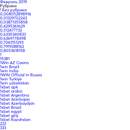
Февраль 2019
Рубрики
! Без рубрики
0,008052898916
0,01329702243
0,03871355858
0,4295361629
0,512477733
0,6330340833
0,6369778498
0,7061151293
0,7919288162
0,8053618158
1
15381
1Win AZ Casino
1win Brazil
1win India
1WIN Official In Russia
1win Turkiye
1win uzbekistan
1xbet apk
1xbet arabic
1xbet Argentina
1xbet Azerbajan
1xbet Azerbaydjan
1xbet Brazil
1xbet egypt
1xbet giriş
1xbet Kazahstan
222
333