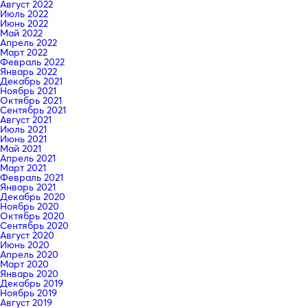
Август 2022
Июль 2022
Июнь 2022
Май 2022
Апрель 2022
Март 2022
Февраль 2022
Январь 2022
Декабрь 2021
Ноябрь 2021
Октябрь 2021
Сентябрь 2021
Август 2021
Июль 2021
Июнь 2021
Май 2021
Апрель 2021
Март 2021
Февраль 2021
Январь 2021
Декабрь 2020
Ноябрь 2020
Октябрь 2020
Сентябрь 2020
Август 2020
Июнь 2020
Апрель 2020
Март 2020
Январь 2020
Декабрь 2019
Ноябрь 2019
Август 2019