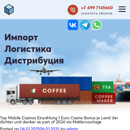
+7 499 7141660
ЗАКАЗАТЬ ЗВОНОК
Импорт
Логистика
Дистрибуция
Top Mobile Casinos Einzahlung 1 Euro Casino Bonus je Land der
dichter und denker as part of 2024 via Maklercourtage
Posted on
06.01.2025
06.01.2025
by
admin