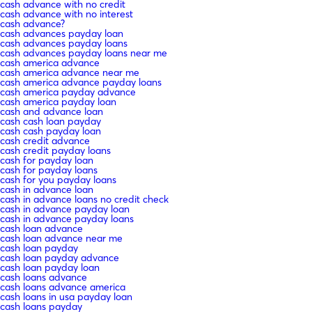
cash advance with no credit
cash advance with no interest
cash advance?
cash advances payday loan
cash advances payday loans
cash advances payday loans near me
cash america advance
cash america advance near me
cash america advance payday loans
cash america payday advance
cash america payday loan
cash and advance loan
cash cash loan payday
cash cash payday loan
cash credit advance
cash credit payday loans
cash for payday loan
cash for payday loans
cash for you payday loans
cash in advance loan
cash in advance loans no credit check
cash in advance payday loan
cash in advance payday loans
cash loan advance
cash loan advance near me
cash loan payday
cash loan payday advance
cash loan payday loan
cash loans advance
cash loans advance america
cash loans in usa payday loan
cash loans payday