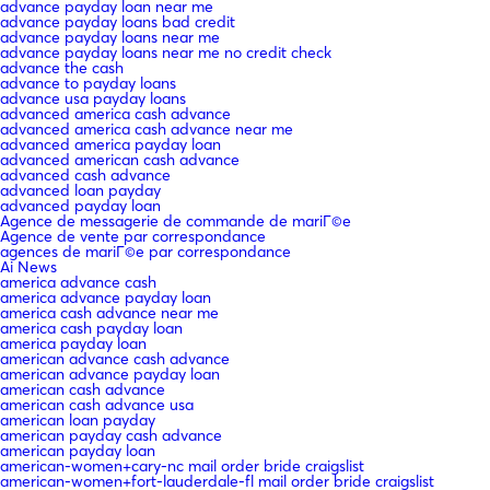
advance payday loan near me
advance payday loans bad credit
advance payday loans near me
advance payday loans near me no credit check
advance the cash
advance to payday loans
advance usa payday loans
advanced america cash advance
advanced america cash advance near me
advanced america payday loan
advanced american cash advance
advanced cash advance
advanced loan payday
advanced payday loan
Agence de messagerie de commande de mariГ©e
Agence de vente par correspondance
agences de mariГ©e par correspondance
Ai News
america advance cash
america advance payday loan
america cash advance near me
america cash payday loan
america payday loan
american advance cash advance
american advance payday loan
american cash advance
american cash advance usa
american loan payday
american payday cash advance
american payday loan
american-women+cary-nc mail order bride craigslist
american-women+fort-lauderdale-fl mail order bride craigslist