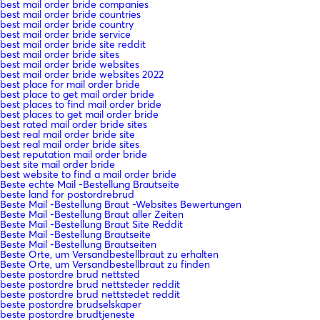
best mail order bride companies
best mail order bride countries
best mail order bride country
best mail order bride service
best mail order bride site reddit
best mail order bride sites
best mail order bride websites
best mail order bride websites 2022
best place for mail order bride
best place to get mail order bride
best places to find mail order bride
best places to get mail order bride
best rated mail order bride sites
best real mail order bride site
best real mail order bride sites
best reputation mail order bride
best site mail order bride
best website to find a mail order bride
Beste echte Mail -Bestellung Brautseite
beste land for postordrebrud
Beste Mail -Bestellung Braut -Websites Bewertungen
Beste Mail -Bestellung Braut aller Zeiten
Beste Mail -Bestellung Braut Site Reddit
Beste Mail -Bestellung Brautseite
Beste Mail -Bestellung Brautseiten
Beste Orte, um Versandbestellbraut zu erhalten
Beste Orte, um Versandbestellbraut zu finden
beste postordre brud nettsted
beste postordre brud nettsteder reddit
beste postordre brud nettstedet reddit
beste postordre brudselskaper
beste postordre brudtjeneste