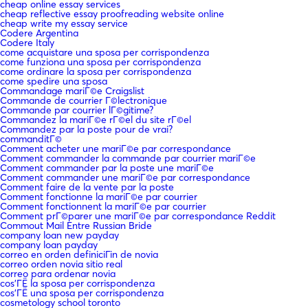
cheap online essay services
cheap reflective essay proofreading website online
cheap write my essay service
Codere Argentina
Codere Italy
come acquistare una sposa per corrispondenza
come funziona una sposa per corrispondenza
come ordinare la sposa per corrispondenza
come spedire una sposa
Commandage mariГ©e Craigslist
Commande de courrier Г©lectronique
Commande par courrier lГ©gitime?
Commandez la mariГ©e rГ©el du site rГ©el
Commandez par la poste pour de vrai?
commanditГ©
Comment acheter une mariГ©e par correspondance
Comment commander la commande par courrier mariГ©e
Comment commander par la poste une mariГ©e
Comment commander une mariГ©e par correspondance
Comment faire de la vente par la poste
Comment fonctionne la mariГ©e par courrier
Comment fonctionnent la mariГ©e par courrier
Comment prГ©parer une mariГ©e par correspondance Reddit
Commout Mail Entre Russian Bride
company loan new payday
company loan payday
correo en orden definiciГіn de novia
correo orden novia sitio real
correo para ordenar novia
cos'ГЁ la sposa per corrispondenza
cos'ГЁ una sposa per corrispondenza
cosmetology school toronto