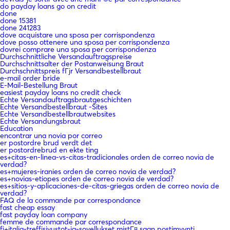
do payday loans go on credit
done
done 15381
done 241283
dove acquistare una sposa per corrispondenza
dove posso ottenere una sposa per corrispondenza
dovrei comprare una sposa per corrispondenza
Durchschnittliche Versandauftragspreise
Durchschnittsalter der Postanweisung Braut
Durchschnittspreis fГјr Versandbestellbraut
e-mail order bride
E-Mail-Bestellung Braut
easiest payday loans no credit check
Echte Versandauftragsbrautgeschichten
Echte Versandbestellbraut -Sites
Echte Versandbestellbrautwebsites
Echte Versandungsbraut
Education
encontrar una novia por correo
er postordre brud verdt det
er postordrebrud en ekte ting
es+citas-en-linea-vs-citas-tradicionales orden de correo novia de
verdad?
es+mujeres-iranies orden de correo novia de verdad?
es+novias-etiopes orden de correo novia de verdad?
es+sitios-y-aplicaciones-de-citas-griegas orden de correo novia de
verdad?
FAQ de la commande par correspondance
fast cheap essay
fast payday loan company
femme de commande par correspondance
fi+italia-treffisivustot-ja-sovellukset mistГ¤ saan postimyynti