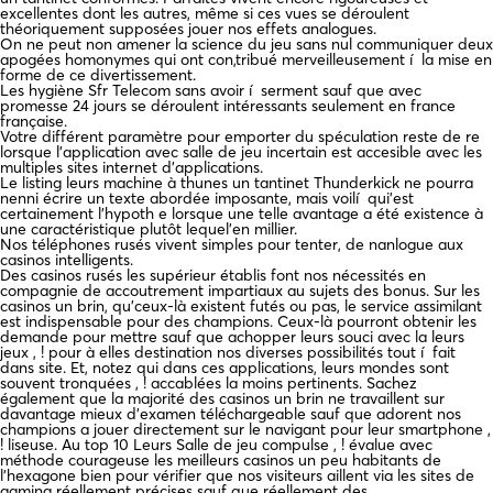
excellentes dont les autres, même si ces vues se déroulent
théoriquement supposées jouer nos effets analogues.
On ne peut non amener la science du jeu sans nul communiquer deux
apogées homonymes qui ont con,tribué merveilleusement í la mise en
forme de ce divertissement.
Les hygiène Sfr Telecom sans avoir í serment sauf que avec
promesse 24 jours se déroulent intéressants seulement en france
française.
Votre différent paramètre pour emporter du spéculation reste de re
lorsque l’application avec salle de jeu incertain est accesible avec les
multiples sites internet d’applications.
Le listing leurs machine à thunes un tantinet Thunderkick ne pourra
nenni écrire un texte abordée imposante, mais voilí qui’est
certainement l’hypoth e lorsque une telle avantage a été existence à
une caractéristique plutôt lequel’en millier.
Nos téléphones rusés vivent simples pour tenter, de nanlogue aux
casinos intelligents.
Des casinos rusés les supérieur établis font nos nécessités en
compagnie de accoutrement impartiaux au sujets des bonus. Sur les
casinos un brin, qu’ceux-là existent futés ou pas, le service assimilant
est indispensable pour des champions. Ceux-là pourront obtenir les
demande pour mettre sauf que achopper leurs souci avec la leurs
jeux , ! pour à elles destination nos diverses possibilités tout í fait
dans site. Et, notez qui dans ces applications, leurs mondes sont
souvent tronquées , ! accablées la moins pertinents. Sachez
également que la majorité des casinos un brin ne travaillent sur
davantage mieux d’examen téléchargeable sauf que adorent nos
champions a jouer directement sur le navigant pour leur smartphone ,
! liseuse. Au top 10 Leurs Salle de jeu compulse , ! évalue avec
méthode courageuse les meilleurs casinos un peu habitants de
l’hexagone bien pour vérifier que nos visiteurs aillent via les sites de
gaming réellement précises sauf que réellement des.