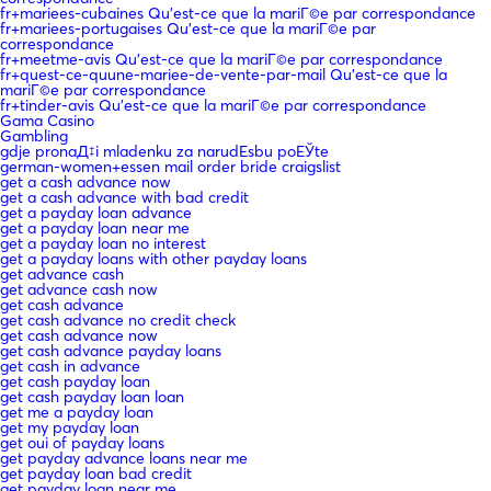
fr+mariees-cubaines Qu'est-ce que la mariГ©e par correspondance
fr+mariees-portugaises Qu'est-ce que la mariГ©e par
correspondance
fr+meetme-avis Qu'est-ce que la mariГ©e par correspondance
fr+quest-ce-quune-mariee-de-vente-par-mail Qu'est-ce que la
mariГ©e par correspondance
fr+tinder-avis Qu'est-ce que la mariГ©e par correspondance
Gama Casino
Gambling
gdje pronaД‡i mladenku za narudЕѕbu poЕЎte
german-women+essen mail order bride craigslist
get a cash advance now
get a cash advance with bad credit
get a payday loan advance
get a payday loan near me
get a payday loan no interest
get a payday loans with other payday loans
get advance cash
get advance cash now
get cash advance
get cash advance no credit check
get cash advance now
get cash advance payday loans
get cash in advance
get cash payday loan
get cash payday loan loan
get me a payday loan
get my payday loan
get oui of payday loans
get payday advance loans near me
get payday loan bad credit
get payday loan near me