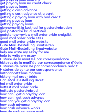
get payday loan no credit check
get payday loans
getting a cash advance
getting a cash advance at a bank
getting a payday loan with bad credit
getting payday loan
getting payday loans
gjennomsnittlig kostnad for postordrebruden
god postordre brud nettsted
godatenow-review mail order bride craigslist
good mail order bride sites
good mail order bride website
Gute Mail -Bestellung Brautseiten
Gute Mail -Bestellung Brautwebsite
help me write my essay for me
help to write my essay
Histoire de la mariГ©e par correspondance
histoires de la mariГ©e par correspondance rГ©elle
Histoires de mariГ©e par correspondance reddit
Histoires de vente par correspondance
historiapostitilaus morsian
history mail order bride
Hot -Mail -Bestellung Braut
hot mail order bride
hottest mail order bride
hotteste postordrebrud
how can i get a payday loan
how can i get cash advance
how can you get a payday loan
how cash advance
how cash advance works
how do cash advance work