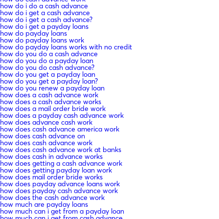
how do i do a cash advance
how do i get a cash advance
how do i get a cash advance?
how do i get a payday loans
how do payday loans
how do payday loans work
how do payday loans works with no credit
how do you do a cash advance
how do you do a payday loan
how do you do cash advance?
how do you get a payday loan
how do you get a payday loan?
how do you renew a payday loan
how does a cash advance work
how does a cash advance works
how does a mail order bride work
how does a payday cash advance work
how does advance cash work
how does cash advance america work
how does cash advance on
how does cash advance work
how does cash advance work at banks
how does cash in advance works
how does getting a cash advance work
how does getting payday loan work
how does mail order bride works
how does payday advance loans work
how does payday cash advance work
how does the cash advance work
how much are payday loans
how much can i get from a payday loan
how much can i get from cash advance