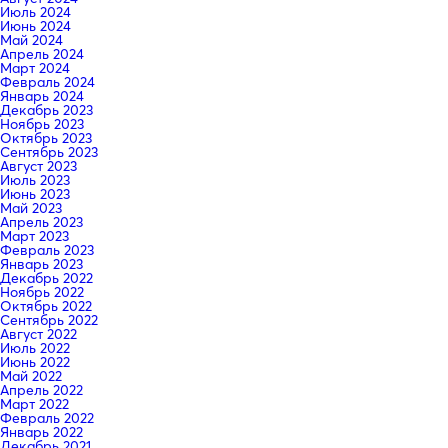
Июль 2024
Июнь 2024
Май 2024
Апрель 2024
Март 2024
Февраль 2024
Январь 2024
Декабрь 2023
Ноябрь 2023
Октябрь 2023
Сентябрь 2023
Август 2023
Июль 2023
Июнь 2023
Май 2023
Апрель 2023
Март 2023
Февраль 2023
Январь 2023
Декабрь 2022
Ноябрь 2022
Октябрь 2022
Сентябрь 2022
Август 2022
Июль 2022
Июнь 2022
Май 2022
Апрель 2022
Март 2022
Февраль 2022
Январь 2022
Декабрь 2021