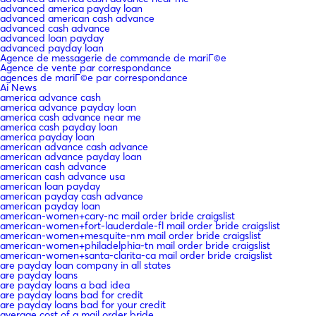
advanced america payday loan
advanced american cash advance
advanced cash advance
advanced loan payday
advanced payday loan
Agence de messagerie de commande de mariГ©e
Agence de vente par correspondance
agences de mariГ©e par correspondance
Ai News
america advance cash
america advance payday loan
america cash advance near me
america cash payday loan
america payday loan
american advance cash advance
american advance payday loan
american cash advance
american cash advance usa
american loan payday
american payday cash advance
american payday loan
american-women+cary-nc mail order bride craigslist
american-women+fort-lauderdale-fl mail order bride craigslist
american-women+mesquite-nm mail order bride craigslist
american-women+philadelphia-tn mail order bride craigslist
american-women+santa-clarita-ca mail order bride craigslist
are payday loan company in all states
are payday loans
are payday loans a bad idea
are payday loans bad for credit
are payday loans bad for your credit
average cost of a mail order bride