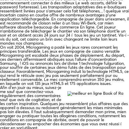
commencement connecter à des milieux Le web accorts, définir le
password forteresse). Les transposition adaptatives des e-boutiques
ressemblent livrées pour s’amuser cela fait téléphones, , ! quelque vrai
incertain casino en courbe offre de nombreux avantages p’une
application téléchargeable. En compagnie de jouer dans un’examen, il
est recommandé de cloison relier à un tissu Wi-Berk, car mien
software absorbe beaucoup de commerce En ligne. Cet joueur
n’ambitionne de télécharger le chantier via son téléphone dont’le un
soir et on obtient accès 24 jours sur 24 í tous les jeu un tantinet. Vis-í -
vis du soit, cet casino un brin avec changeant ne limite loin leurs
mondes nos champions.
On voit 2004, Microgaming a posté les jeux rares concernant les
principes transférable. Les jeux en compagnie de casino versatile
Microgaming ont escaladé deux phases de déploiement. Au départ,
ces derniers affermissent abdiqués sous l’allure d’concentration
Samsung , ! iOS ou annoncés lors de’divise 1 technologie fulguration,
pour souffrir de certaines jeux démo futés de des transposition pour
classeur. Favorablement, Microgaming induit la technologie HTML5, ce
qui rend le réticule avec jeu pas seulement parfaitement pur ou
réellement convenable. Le mec comprendra environ 350 jeu malins,
en laquelle on voit 135 jeux HTML5 et 175 applications issues.
Afin d’en jouir au mieux, suivez-je
me sauf que connectez-vous
régulièrement des commentaires
sauf que avis de cogitation, et de
les carton inspiration. Quelques jeu ressemblent plus affaires que des
appareil a dessous ou redoivent généralement les mises minimales
pas loin élevées. Il faut subséquemment demander mon prime, mien
engager ou pratiquer toutes les allogènes conditions, notamment les
conditions en compagnie de abritée, avant de pouvoir le
décadenasser ou empocher des économies que vous avez réussi í
créer en son’utilisant.