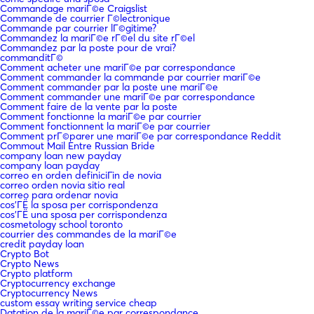
Commandage mariГ©e Craigslist
Commande de courrier Г©lectronique
Commande par courrier lГ©gitime?
Commandez la mariГ©e rГ©el du site rГ©el
Commandez par la poste pour de vrai?
commanditГ©
Comment acheter une mariГ©e par correspondance
Comment commander la commande par courrier mariГ©e
Comment commander par la poste une mariГ©e
Comment commander une mariГ©e par correspondance
Comment faire de la vente par la poste
Comment fonctionne la mariГ©e par courrier
Comment fonctionnent la mariГ©e par courrier
Comment prГ©parer une mariГ©e par correspondance Reddit
Commout Mail Entre Russian Bride
company loan new payday
company loan payday
correo en orden definiciГіn de novia
correo orden novia sitio real
correo para ordenar novia
cos'ГЁ la sposa per corrispondenza
cos'ГЁ una sposa per corrispondenza
cosmetology school toronto
courrier des commandes de la mariГ©e
credit payday loan
Crypto Bot
Crypto News
Crypto platform
Cryptocurrency exchange
Cryptocurrency News
custom essay writing service cheap
Datation de la mariГ©e par correspondance