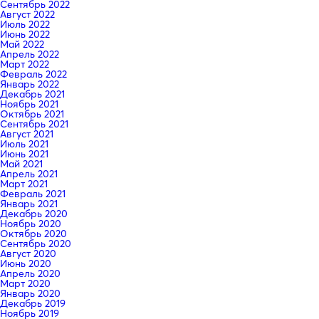
Сентябрь 2022
Август 2022
Июль 2022
Июнь 2022
Май 2022
Апрель 2022
Март 2022
Февраль 2022
Январь 2022
Декабрь 2021
Ноябрь 2021
Октябрь 2021
Сентябрь 2021
Август 2021
Июль 2021
Июнь 2021
Май 2021
Апрель 2021
Март 2021
Февраль 2021
Январь 2021
Декабрь 2020
Ноябрь 2020
Октябрь 2020
Сентябрь 2020
Август 2020
Июнь 2020
Апрель 2020
Март 2020
Январь 2020
Декабрь 2019
Ноябрь 2019