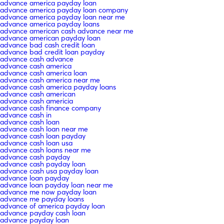
advance america payday loan
advance america payday loan company
advance america payday loan near me
advance america payday loans
advance american cash advance near me
advance american payday loan
advance bad cash credit loan
advance bad credit loan payday
advance cash advance
advance cash america
advance cash america loan
advance cash america near me
advance cash america payday loans
advance cash american
advance cash americia
advance cash finance company
advance cash in
advance cash loan
advance cash loan near me
advance cash loan payday
advance cash loan usa
advance cash loans near me
advance cash payday
advance cash payday loan
advance cash usa payday loan
advance loan payday
advance loan payday loan near me
advance me now payday loan
advance me payday loans
advance of america payday loan
advance payday cash loan
advance payday loan