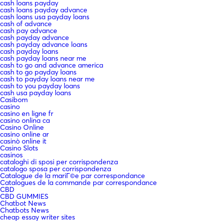
cash loans payday
cash loans payday advance
cash loans usa payday loans
cash of advance
cash pay advance
cash payday advance
cash payday advance loans
cash payday loans
cash payday loans near me
cash to go and advance america
cash to go payday loans
cash to payday loans near me
cash to you payday loans
cash usa payday loans
Casibom
casino
casino en ligne fr
casino onlina ca
Casino Online
casino online ar
casinò online it
Casino Slots
casinos
cataloghi di sposi per corrispondenza
catalogo sposa per corrispondenza
Catalogue de la mariГ©e par correspondance
Catalogues de la commande par correspondance
CBD
CBD GUMMIES
Chatbot News
Chatbots News
cheap essay writer sites