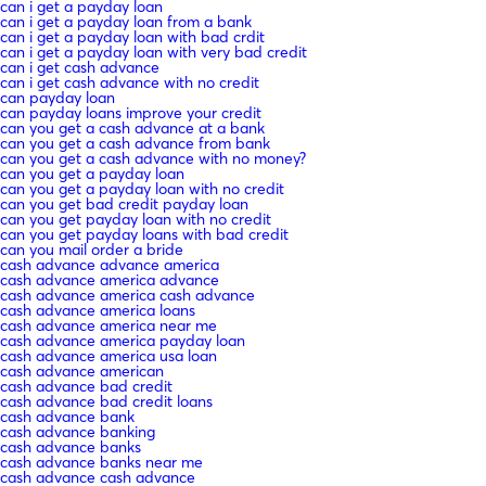
can i get a payday loan
can i get a payday loan from a bank
can i get a payday loan with bad crdit
can i get a payday loan with very bad credit
can i get cash advance
can i get cash advance with no credit
can payday loan
can payday loans improve your credit
can you get a cash advance at a bank
can you get a cash advance from bank
can you get a cash advance with no money?
can you get a payday loan
can you get a payday loan with no credit
can you get bad credit payday loan
can you get payday loan with no credit
can you get payday loans with bad credit
can you mail order a bride
cash advance advance america
cash advance america advance
cash advance america cash advance
cash advance america loans
cash advance america near me
cash advance america payday loan
cash advance america usa loan
cash advance american
cash advance bad credit
cash advance bad credit loans
cash advance bank
cash advance banking
cash advance banks
cash advance banks near me
cash advance cash advance