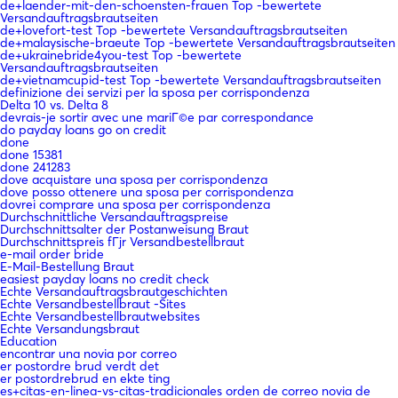
de+laender-mit-den-schoensten-frauen Top -bewertete
Versandauftragsbrautseiten
de+lovefort-test Top -bewertete Versandauftragsbrautseiten
de+malaysische-braeute Top -bewertete Versandauftragsbrautseiten
de+ukrainebride4you-test Top -bewertete
Versandauftragsbrautseiten
de+vietnamcupid-test Top -bewertete Versandauftragsbrautseiten
definizione dei servizi per la sposa per corrispondenza
Delta 10 vs. Delta 8
devrais-je sortir avec une mariГ©e par correspondance
do payday loans go on credit
done
done 15381
done 241283
dove acquistare una sposa per corrispondenza
dove posso ottenere una sposa per corrispondenza
dovrei comprare una sposa per corrispondenza
Durchschnittliche Versandauftragspreise
Durchschnittsalter der Postanweisung Braut
Durchschnittspreis fГјr Versandbestellbraut
e-mail order bride
E-Mail-Bestellung Braut
easiest payday loans no credit check
Echte Versandauftragsbrautgeschichten
Echte Versandbestellbraut -Sites
Echte Versandbestellbrautwebsites
Echte Versandungsbraut
Education
encontrar una novia por correo
er postordre brud verdt det
er postordrebrud en ekte ting
es+citas-en-linea-vs-citas-tradicionales orden de correo novia de