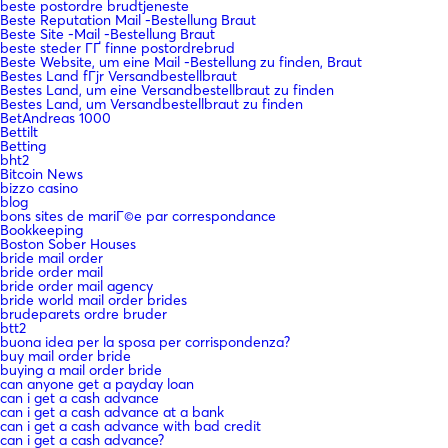
beste postordre brudtjeneste
Beste Reputation Mail -Bestellung Braut
Beste Site -Mail -Bestellung Braut
beste steder ГҐ finne postordrebrud
Beste Website, um eine Mail -Bestellung zu finden, Braut
Bestes Land fГјr Versandbestellbraut
Bestes Land, um eine Versandbestellbraut zu finden
Bestes Land, um Versandbestellbraut zu finden
BetAndreas 1000
Bettilt
Betting
bht2
Bitcoin News
bizzo casino
blog
bons sites de mariГ©e par correspondance
Bookkeeping
Boston Sober Houses
bride mail order
bride order mail
bride order mail agency
bride world mail order brides
brudeparets ordre bruder
btt2
buona idea per la sposa per corrispondenza?
buy mail order bride
buying a mail order bride
can anyone get a payday loan
can i get a cash advance
can i get a cash advance at a bank
can i get a cash advance with bad credit
can i get a cash advance?