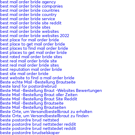
best mail order bride agency
best mail order bride companies
best mail order bride countries
best mail order bride country
best mail order bride service
best mail order bride site reddit
best mail order bride sites
best mail order bride websites
best mail order bride websites 2022
best place for mail order bride
best place to get mail order bride
best places to find mail order bride
best places to get mail order bride
best rated mail order bride sites
best real mail order bride site
best real mail order bride sites
best reputation mail order bride
best site mail order bride
best website to find a mail order bride
Beste echte Mail -Bestellung Brautseite
beste land for postordrebrud
Beste Mail -Bestellung Braut -Websites Bewertungen
Beste Mail -Bestellung Braut aller Zeiten
Beste Mail -Bestellung Braut Site Reddit
Beste Mail -Bestellung Brautseite
Beste Mail -Bestellung Brautseiten
Beste Orte, um Versandbestellbraut zu erhalten
Beste Orte, um Versandbestellbraut zu finden
beste postordre brud nettsted
beste postordre brud nettsteder reddit
beste postordre brud nettstedet reddit
beste postordre brudselskaper