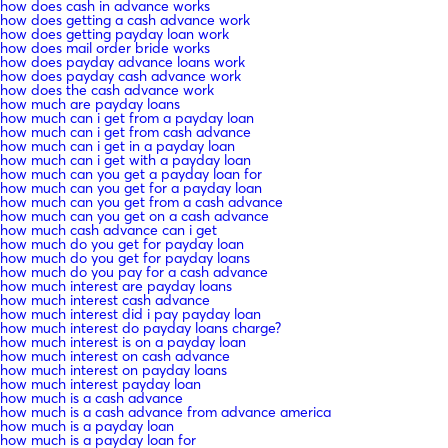
how does cash in advance works
how does getting a cash advance work
how does getting payday loan work
how does mail order bride works
how does payday advance loans work
how does payday cash advance work
how does the cash advance work
how much are payday loans
how much can i get from a payday loan
how much can i get from cash advance
how much can i get in a payday loan
how much can i get with a payday loan
how much can you get a payday loan for
how much can you get for a payday loan
how much can you get from a cash advance
how much can you get on a cash advance
how much cash advance can i get
how much do you get for payday loan
how much do you get for payday loans
how much do you pay for a cash advance
how much interest are payday loans
how much interest cash advance
how much interest did i pay payday loan
how much interest do payday loans charge?
how much interest is on a payday loan
how much interest on cash advance
how much interest on payday loans
how much interest payday loan
how much is a cash advance
how much is a cash advance from advance america
how much is a payday loan
how much is a payday loan for