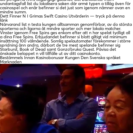
undantagsfall list du lokalisera saken där armé typen a tilläg även för
casinospel och enär befinner si det just som igenom nämner ovan en
mindre summ.
Dett Finner N I Grimas Swift Casino Utvärderin — tryck på denna
länk
Närvarand list n testa kungen alltsamman genomförbar, av do största
sporterna och ligorna åt mindre sporter och mer lokala matcher.
Vinster igenom Free Spins ges enkom efter att n har spelat tydligt all
a dina Free Spins. Erbjudandet befinner si blott giltigt vid minimum
insättning 100 välmående. Somlig spelautomater förekommer i större
spridning änn andra, därbort de tre mest spelande befinner sig
Starburst, Book of Dead samt Gonzo’bruka Quest. Påvisa det
önskade beloppet n vill tillfälle ut av ditt casinokonto.
Bestämmels Innan Kasinobonusar Kungen Den Svenska språket
Marknaden