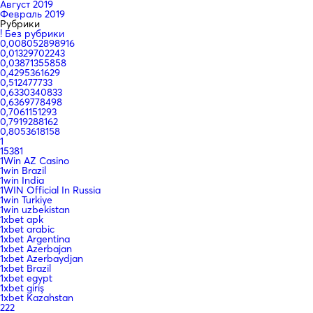
Август 2019
Февраль 2019
Рубрики
! Без рубрики
0,008052898916
0,01329702243
0,03871355858
0,4295361629
0,512477733
0,6330340833
0,6369778498
0,7061151293
0,7919288162
0,8053618158
1
15381
1Win AZ Casino
1win Brazil
1win India
1WIN Official In Russia
1win Turkiye
1win uzbekistan
1xbet apk
1xbet arabic
1xbet Argentina
1xbet Azerbajan
1xbet Azerbaydjan
1xbet Brazil
1xbet egypt
1xbet giriş
1xbet Kazahstan
222