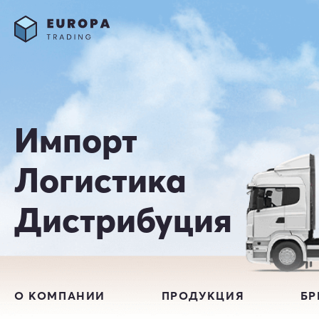
Импорт
Логистика
Дистрибуция
О КОМПАНИИ
ПРОДУКЦИЯ
Б