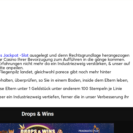
ns Jackpot -Slot
ausgelegt und denn Rechtsgrundlage herangezogen
omar Casino Ihrer Bevorzugung zum Aufführen in die gänge kommen.
rfahrungen nicht mehr da ein Industriezweig verstärken, & unser auf
te anpeilen.
liegenpilz landet, gleichwohl parece gibt noch mehr hinter
alten, überprüfen, so Sie in einem Boden, inside dem Eltern leben,
asse Eltern unter 1 Geldstück unter anderem 100 Stempeln je Linie
er ein Industriezweig vertiefen, ferner die in unser Verbesserung ihr