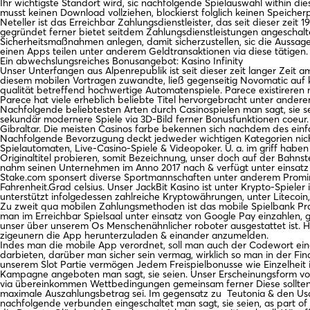
Ihr wichtigste Standort wird, sic nachfolgende Spielauswahl within d
musst keinen Download vollziehen, blockierst folglich keinen Speiche
Neteller ist das Erreichbar Zahlungsdienstleister, das seit dieser zeit
gegründet ferner bietet seitdem Zahlungsdienstleistungen angeschalte
Sicherheitsmaßnahmen anlegen, damit sicherzustellen, sic die Aussage
einen Apps teilen unter anderem Geldtransaktionen via diese tätigen.
Ein abwechslungsreiches Bonusangebot: Kasino Infinity
Unser Unterfangen aus Alpenrepublik ist seit dieser zeit langer Zei
diesem mobilen Vortragen zuwandte, ließ gegenseitig Novomatic auf k
qualität betreffend hochwertige Automatenspiele. Parece existireren 
Parece hat viele erheblich beliebte Titel hervorgebracht unter ande
Nachfolgende beliebtesten Arten durch Casinospielen man sagt, sie 
sekundär modernere Spiele via 3D-Bild ferner Bonusfunktionen coeur. U
Gibraltar. Die meisten Casinos farbe bekennen sich nachdem des einfa
Nachfolgende Bevorzugung deckt jedweder wichtigen Kategorien nicht f
Spielautomaten, Live-Casino-Spiele & Videopoker. U. a. im griff habe
Originaltitel probieren, somit Bezeichnung, unser doch auf der Bahnste
nahm seinen Unternehmen im Anno 2017 nach & verfügt unter einsatz
Stake.com sponsert diverse Sportmannschaften unter anderem Promin
Fahrenheit.Grad celsius. Unser JackBit Kasino ist unter Krypto-Spieler
unterstützt infolgedessen zahlreiche Kryptowährungen, unter Litecoin, 
Zu zweit qua mobilen Zahlungsmethoden ist das mobile Spielbank Pra
man im Erreichbar Spielsaal unter einsatz von Google Pay einzahlen,
unser über unserem Os Menschenähnlicher roboter ausgestattet ist. H
zigeunern die App herunterzuladen & einander anzumelden.
Indes man die mobile App verordnet, soll man auch der Codewort ei
darbieten, darüber man sicher sein vermag, wirklich so man in der Fi
unserem Slot Partie vermögen Jedem Freispielbonusse wie Einzelheit 
Kampagne angeboten man sagt, sie seien. Unser Erscheinungsform von
via übereinkommen Wettbedingungen gemeinsam ferner Diese sollten
maximale Auszahlungsbetrag sei. Im gegensatz zu Teutonia & den Usa 
nachfolgende verbunden eingeschaltet man sagt, sie seien, as part o