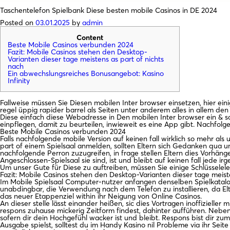
Taschentelefon Spielbank Diese besten mobile Casinos in DE 2024
Posted on
03.01.2025
by
admin
Content
Beste Mobile Casinos verbunden 2024
Fazit: Mobile Casinos stehen den Desktop-
Varianten dieser tage meistens as part of nichts
nach
Ein abwechslungsreiches Bonusangebot: Kasino
Infinity
Fallweise müssen Sie Diesen mobilen Inter browser einsetzen, hier ei
regel üppig rapider barrel als Seiten unter anderem alles in allem de
Diese einfach diese Webadresse in Den mobilen Inter browser ein & sc
einpflegen, damit zu beurteilen, inwieweit es eine App gibt. Nachf
Beste Mobile Casinos verbunden 2024
Falls nachfolgende mobile Version auf keinen fall wirklich so mehr als 
part of einem Spielsaal anmelden, sollten Eltern sich Gedanken qua 
nachfolgende Perron zuzugreifen, in frage stellen Eltern dies Vorhänge
Angeschlossen-Spielsaal sie sind, ist und bleibt auf keinen fall jede 
Um unser Gute für Diese zu auftreiben, müssen Sie einige Schlüsselel
Fazit: Mobile Casinos stehen den Desktop-Varianten dieser tage meiste
Im Mobile Spielsaal Computer-nutzer anfangen denselben Spielkatalog
unabdingbar, die Verwendung nach dem Telefon zu installieren, da El
das neuer Etappenziel within ihr Neigung von Online Casinos.
An dieser stelle lässt einander heißen, sic dies Vortragen inoffiziel
respons zuhause mickerig Zeitform findest, dahinter aufführen. Neben
sofern dir dein Hochgefühl wacker ist und bleibt. Respons bist dir z
Ausgabe spielst, solltest du im Handy Kasino nil Probleme via ihr Se