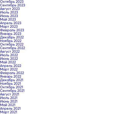
Октябрь 2023
Сентябрь 2023
Август 2023
Июль 2023
Июнь 2023
Май 2023
Апрель 2023
Март 2023
Февраль 2023
Январь 2023
Декабрь 2022
Ноябрь 2022
Октябрь 2022
Сентябрь 2022
Август 2022
Июль 2022
Июнь 2022
Май 2022
Апрель 2022
Март 2022
Февраль 2022
Январь 2022
Декабрь 2021
Ноябрь 2021
Октябрь 2021
Сентябрь 2021
Август 2021
Июль 2021
Июнь 2021
Май 2021
Апрель 2021
Март 2021