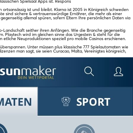
assischen Spielsaal Apps ist. Respons
an ortsansässig ist und bleibt. Klarna ist 2005 in Königreich schweden
e sind sichere & vertrauenswürdige Ernährer, die mehr als einer
egenseitig allemal spüren, sofern Eltern Ihre persönlichen Daten via
o-Landschaft seither ihren Anfängen. Wie die Branche gegenseitig
Playtech wird im gleichen sinne das Urgestein & steht für die
n etliche Neuproduktionen speziell pro mobile Casinos erschienen.
 überspannen. Unter müssen plus klassische 777 Spielautomaten wie
zenzen man sagt, sie seien Curacao, Malta, Vereinigtes königreich,