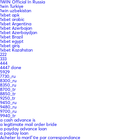
1WIN Official In Russia
1win Turkiye
1win uzbekistan
1xbet apk
1xbet arabic
1xbet Argentina
1xbet Azerbajan
1xbet Azerbaydjan
1xbet Brazil
1xbet egypt
1xbet giriş
1xbet Kazahstan
222
333
444
4447 done
5929
7730_ru
8300_ru
8350_ru
8700_tr
8850_tr
9250_tr
9450_ru
9480_ru
9700_ru
9940_tr
a cash advance is
a legitimate mail order bride
a payday advance loan
a payday loan
Acheter la mariГ©e par correspondance