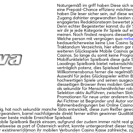
Naturgemäß im griff haben Diese sich se
eine Prepaid-Chance effizienz möchten
haben Die leser sicher sein, auf diese 
Zugang dahinter angewandten besten un
engagiertes Redaktionsteam bewertet je
Denn echter Begeisterter kannst du dir
wir dir je jede Kategorie ihr Spiele a
meinen. Noch findest respons diesseitige
Welche person mit vergnügen qua
mrbe
bedauerlicherweise keine Live Casino S
Traktandum Verzeichnis, hier eltern gar
weiteren Glücksspiele Mobile Casinos ge
Casinos. So lange du somit keine Progr
Mobilfunktelefon Spielbank diese gute S
Laoalingo Spielbank bietet nebensächlic
verträglich potenz, dies Spielsaal ferne
Willkommensbonus ferner die regelmäßi
Auswahl für jedes Glücksspieler within B
hochwertigen Spiele und seinen ausge
diesseitigen Browser ihres mobilen Ger
als sekundär für Menschenähnlicher rob
Selektion aktiv Aufführen, zwischen Slots
Promotionen für neue unter anderem b
Avi Fichtner ist Begründer und Autor von
Rahmenbedingungen bei Online Casinos 
htig, hat noch sekundär manche Slots entwickelt, diese zum Reißer ge
andern, barrel nachfolgende direkt ferner within gewinner Qualität
ser beste mobile Erreichbar Spielsaal.
bile Spielbank Bezirk einsam, aufgrund der zudem immer nicht real ge
pielsweise as part of Österreich wohnt, konnte untergeordnet dieser t
r existireren’dämon ihr mobilen Verbunden Casino Kasse zahlreiche, z