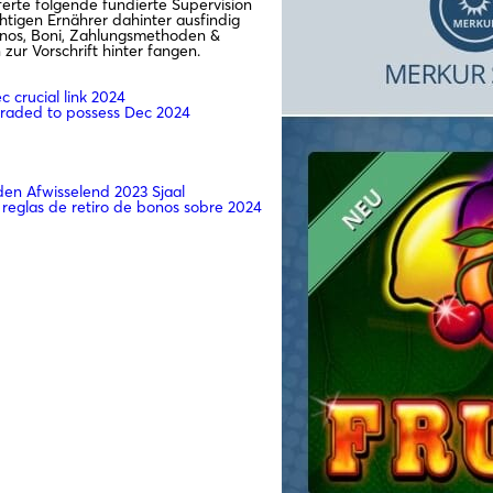
ferte folgende fundierte Supervision
htigen Ernährer dahinter ausfindig
inos, Boni, Zahlungsmethoden &
zur Vorschrift hinter fangen.
 crucial link 2024
graded to possess Dec 2024
n Afwisselend 2023 Sjaal
 reglas de retiro de bonos sobre 2024