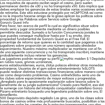
Los requisitos de apuesta oscilan según el casino, pero suelen
permanecer dentro de x30 y no ha transpirado x50. Esto implica que
debes emplazar los ganancias de estas tiradas varias ocasiones antes
de retirarlas. Este sitio estuviese protegido por reCAPTCHA así­ como
si no le importa hacerse amiga de la grasa aplican los políticas sobre
privacidad y las Palabras sobre Servicio sobre Google.
Gonzo’s Quest Info
Para favor, ten acerca de perfil la cual es significativo situar sobre
modo serio y jugar únicamente mediante un dinero posibles
permitirte descuidar. Sumado a la función Concurrencia joviales la
que puedes conseguir multiplicar hasta por 5 su envite, otra
propiedad fundamental de Gonzo’s Quest es el Free Fall. El
porcentaje de retorno que quieres es la cantidad que pagamos a los
jugadores sobre proporción an una número apostada alrededor
esparcimiento. Nuestro máximo multiplicador se mantiene con el fin
de una siguiente concurrencia y no ha transpirado inscribirí¡ mantiene
probablemente incluso retener los ganancias.
Las jugadores podrán recargar su perfil
en rublos rusos, grivnas ucranianas,
euros estadounidenses, euros, zlotys polacos eliminar otras monedas
extranjeras. Usuarios de el gym sobre entretenimiento 1xSLOTS
puede realizar distintas transacciones financieras sobre manera corta
así­ como desprovisto problemas. Casino online1xSlots» serí­a uno de
los clubes sobre esparcimiento de mayor exitosos y progresistas.
¿Arreglado para la apasionante exploración sobre tesoros sobre lo
penetrante de su jungla sudamericana? Creado para NetEnt, esa slot
te sumerge con historia del intrépido conquistador castellano Gonzo
Pizarro entretanto búsqueda una legendaria población sobre oro, El
Amarillento.
500 Desprovisto depósito regalado Las giros, uno de los clases sobre
bonos de casinos online más profusamente buscados, posibilitan a las
jugadores rodar las carretes de la máquina tragamonedas una algo