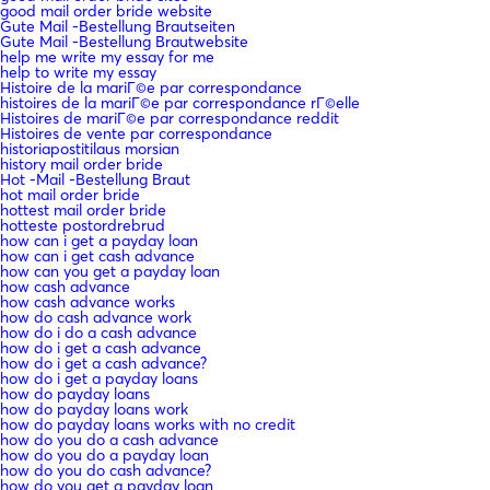
good mail order bride website
Gute Mail -Bestellung Brautseiten
Gute Mail -Bestellung Brautwebsite
help me write my essay for me
help to write my essay
Histoire de la mariГ©e par correspondance
histoires de la mariГ©e par correspondance rГ©elle
Histoires de mariГ©e par correspondance reddit
Histoires de vente par correspondance
historiapostitilaus morsian
history mail order bride
Hot -Mail -Bestellung Braut
hot mail order bride
hottest mail order bride
hotteste postordrebrud
how can i get a payday loan
how can i get cash advance
how can you get a payday loan
how cash advance
how cash advance works
how do cash advance work
how do i do a cash advance
how do i get a cash advance
how do i get a cash advance?
how do i get a payday loans
how do payday loans
how do payday loans work
how do payday loans works with no credit
how do you do a cash advance
how do you do a payday loan
how do you do cash advance?
how do you get a payday loan