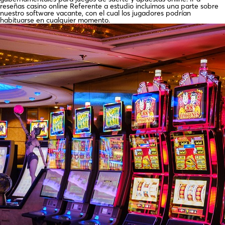
reseñas casino online Referente a estudio incluimos una parte sobre
nuestro software vacante, con el cual los jugadores podrían
habituarse en cualquier momento.