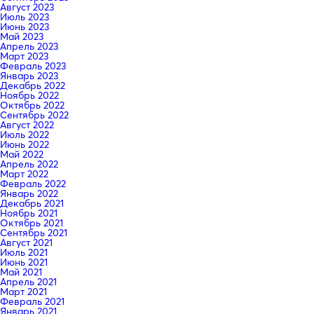
Август 2023
Июль 2023
Июнь 2023
Май 2023
Апрель 2023
Март 2023
Февраль 2023
Январь 2023
Декабрь 2022
Ноябрь 2022
Октябрь 2022
Сентябрь 2022
Август 2022
Июль 2022
Июнь 2022
Май 2022
Апрель 2022
Март 2022
Февраль 2022
Январь 2022
Декабрь 2021
Ноябрь 2021
Октябрь 2021
Сентябрь 2021
Август 2021
Июль 2021
Июнь 2021
Май 2021
Апрель 2021
Март 2021
Февраль 2021
Январь 2021