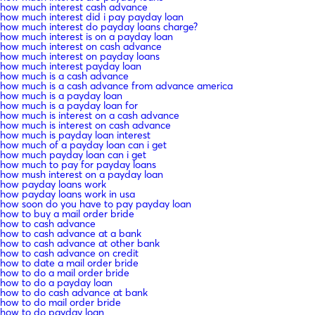
how much interest cash advance
how much interest did i pay payday loan
how much interest do payday loans charge?
how much interest is on a payday loan
how much interest on cash advance
how much interest on payday loans
how much interest payday loan
how much is a cash advance
how much is a cash advance from advance america
how much is a payday loan
how much is a payday loan for
how much is interest on a cash advance
how much is interest on cash advance
how much is payday loan interest
how much of a payday loan can i get
how much payday loan can i get
how much to pay for payday loans
how mush interest on a payday loan
how payday loans work
how payday loans work in usa
how soon do you have to pay payday loan
how to buy a mail order bride
how to cash advance
how to cash advance at a bank
how to cash advance at other bank
how to cash advance on credit
how to date a mail order bride
how to do a mail order bride
how to do a payday loan
how to do cash advance at bank
how to do mail order bride
how to do payday loan