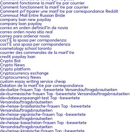
Comment fonctionne la mariГ©e par courrier
Comment fonctionnent la mariГ©e par courrier
Comment prГ©parer une mariГ©e par correspondance Reddit
Commout Mail Entre Russian Bride
company loan new payday
company loan payday
correo en orden definiciГіn de novia
correo orden novia sitio real
correo para ordenar novia
cos'ГЁ la sposa per corrispondenza
cos'ГЁ una sposa per corrispondenza
cosmetology school toronto
courrier des commandes de la mariГ©e
credit payday loan
Crypto Bot
Crypto News
Crypto platform
Cryptocurrency exchange
Cryptocurrency News
custom essay writing service cheap
Datation de la mariГ©e par correspondance
de+belize-frauen Top -bewertete Versandauftragsbrautseiten
de+burmesische-frauen Top -bewertete Versandauftragsbrautseiten
de+dateeuropeangirl-test Top -bewertete
Versandauftragsbrautseiten
de+heisse-brasilianische-frauen Top -bewertete
Versandauftragsbrautseiten
de+heisse-japanische-frauen Top -bewertete
Versandauftragsbrautseiten
de+heisse-kasachstan-frauen Top -bewertete
Versandauftragsbrautseiten
de+heisse-kirgisische-frauen Top -bewertete