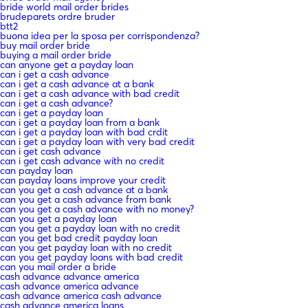
bride world mail order brides
brudeparets ordre bruder
btt2
buona idea per la sposa per corrispondenza?
buy mail order bride
buying a mail order bride
can anyone get a payday loan
can i get a cash advance
can i get a cash advance at a bank
can i get a cash advance with bad credit
can i get a cash advance?
can i get a payday loan
can i get a payday loan from a bank
can i get a payday loan with bad crdit
can i get a payday loan with very bad credit
can i get cash advance
can i get cash advance with no credit
can payday loan
can payday loans improve your credit
can you get a cash advance at a bank
can you get a cash advance from bank
can you get a cash advance with no money?
can you get a payday loan
can you get a payday loan with no credit
can you get bad credit payday loan
can you get payday loan with no credit
can you get payday loans with bad credit
can you mail order a bride
cash advance advance america
cash advance america advance
cash advance america cash advance
cash advance america loans