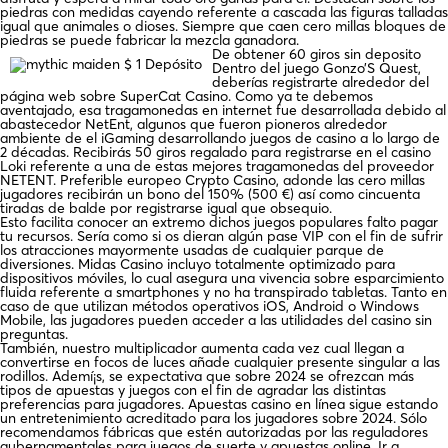
piedras con medidas cayendo referente a cascada las figuras talladas
igual que animales o dioses. Siempre que caen cero millas bloques de
piedras se puede fabricar la mezcla ganadora.
De obtener 60 giros sin deposito
Dentro del juego Gonzo’S Quest,
deberías registrarte alrededor del
página web sobre SuperCat Casino. Como ya te debemos
aventajado, esa tragamonedas en internet fue desarrollada debido al
abastecedor NetEnt, algunos que fueron pioneros alrededor
ambiente de el iGaming desarrollando juegos de casino a lo largo de
2 décadas. Recibirás 50 giros regalado para registrarse en el casino
Loki referente a una de estas mejores tragamonedas del proveedor
NETENT. Preferible europeo Crypto Casino, adonde las cero millas
jugadores recibirán un bono del 150% (500 €) así­ como cincuenta
tiradas de balde por registrarse igual que obsequio.
Esto facilita conocer an extremo dichos juegos populares falto pagar
tu recursos. Serí­a como si os dieran algún pase VIP con el fin de sufrir
los atracciones mayormente usadas de cualquier parque de
diversiones. Midas Casino incluyo totalmente optimizado para
dispositivos móviles, lo cual asegura una vivencia sobre esparcimiento
fluida referente a smartphones y no ha transpirado tabletas. Tanto en
caso de que utilizan métodos operativos iOS, Android o Windows
Mobile, las jugadores pueden acceder a las utilidades del casino sin
preguntas.
También, nuestro multiplicador aumenta cada vez cual llegan a
convertirse en focos de luces añade cualquier presente singular a las
rodillos. Ademí¡s, se expectativa que sobre 2024 se ofrezcan más
tipos de apuestas y juegos con el fin de agradar las distintas
preferencias para jugadores. Apuestas casino en línea sigue estando
un entretenimiento acreditado para los jugadores sobre 2024. Sólo
recomendamos fábricas que estén autorizadas por las reguladores
gubernamentales para juegos de suerte y apuestas online. Ir a