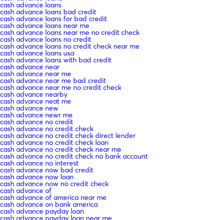
cash advance loans
cash advance loans bad credit
cash advance loans for bad credit
cash advance loans near me
cash advance loans near me no credit check
cash advance loans no credit
cash advance loans no credit check near me
cash advance loans usa
cash advance loans with bad credit
cash advance near
cash advance near me
cash advance near me bad credit
cash advance near me no credit check
cash advance nearby
cash advance neat me
cash advance new
cash advance newr me
cash advance no credit
cash advance no credit check
cash advance no credit check direct lender
cash advance no credit check loan
cash advance no credit check near me
cash advance no credit check no bank account
cash advance no interest
cash advance now bad credit
cash advance now loan
cash advance now no credit check
cash advance of
cash advance of america near me
cash advance on bank america
cash advance payday loan
cash advance payday loan near me