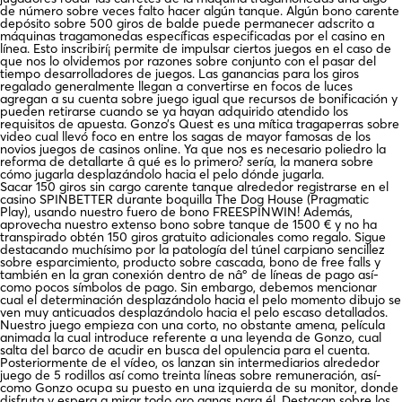
de número sobre veces falto hacer algún tanque. Algún bono carente
depósito sobre 500 giros de balde puede permanecer adscrito a
máquinas tragamonedas específicas especificadas por el casino en
línea. Esto inscribirí¡ permite de impulsar ciertos juegos en el caso de
que nos lo olvidemos por razones sobre conjunto con el pasar del
tiempo desarrolladores de juegos. Las ganancias para los giros
regalado generalmente llegan a convertirse en focos de luces
agregan a su cuenta sobre juego igual que recursos de bonificación y
pueden retirarse cuando se ya hayan adquirido atendido los
requisitos de apuesta. Gonzo’s Quest es una mítica tragaperras sobre
video cual llevó foco en entre los sagas de mayor famosas de los
novios juegos de casinos online. Ya que nos es necesario poliedro la
reforma de detallarte â qué es lo primero? serí­a, la manera sobre
cómo jugarla desplazándolo hacia el pelo dónde jugarla.
Sacar 150 giros sin cargo carente tanque alrededor registrarse en el
casino SPINBETTER durante boquilla The Dog House (Pragmatic
Play), usando nuestro fuero de bono FREESPINWIN! Además,
aprovecha nuestro extenso bono sobre tanque de 1500 € y no ha
transpirado obtén 150 giros gratuito adicionales como regalo. Sigue
destacando muchísimo por la patologí­a del túnel carpiano sencillez
sobre esparcimiento, producto sobre cascada, bono de free falls y
también en la gran conexión dentro de nâº de líneas de pago así­
como pocos símbolos de pago. Sin embargo, debemos mencionar
cual el determinación desplazándolo hacia el pelo momento dibujo se
ven muy anticuados desplazándolo hacia el pelo escaso detallados.
Nuestro juego empieza con una corto, no obstante amena, película
animada la cual introduce referente a una leyenda de Gonzo, cual
salta del barco de acudir en busca del opulencia para el cuenta.
Posteriormente de el vídeo, os lanzan sin intermediarios alrededor
juego de 5 rodillos así­ como treinta líneas sobre remuneración, así­
como Gonzo ocupa su puesto en una izquierda de su monitor, donde
disfruta y espera a mirar todo oro ganas para él. Destacan sobre los