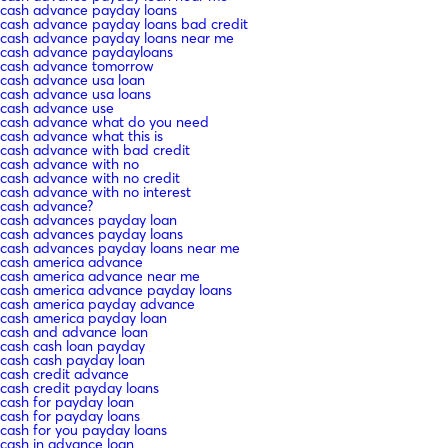
cash advance payday loans
cash advance payday loans bad credit
cash advance payday loans near me
cash advance paydayloans
cash advance tomorrow
cash advance usa loan
cash advance usa loans
cash advance use
cash advance what do you need
cash advance what this is
cash advance with bad credit
cash advance with no
cash advance with no credit
cash advance with no interest
cash advance?
cash advances payday loan
cash advances payday loans
cash advances payday loans near me
cash america advance
cash america advance near me
cash america advance payday loans
cash america payday advance
cash america payday loan
cash and advance loan
cash cash loan payday
cash cash payday loan
cash credit advance
cash credit payday loans
cash for payday loan
cash for payday loans
cash for you payday loans
cash in advance loan