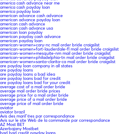
america cash advance near me
america cash payday loan
america payday loan
american advance cash advance
american advance payday loan
american cash advance
american cash advance usa
american loan payday
american payday cash advance
american payday loan
american-women+cary-nc mail order bride craigslist
american-women+fort-lauderdale-fl mail order bride craigslist
american-women+mesquite-nm mail order bride craigslist
american-women+philadelphia-tn mail order bride craigslist
american-women+santa-clarita-ca mail order bride craigslist
are payday loan company in all states
are payday loans
are payday loans a bad idea
are payday loans bad for credit
are payday loans bad for your credit
average cost of a mail order bride
average mail order bride prices
average price for a mail order bride
average price of a mail order bride
average price of mail order bride
aviator
aviator brazil
Avis des mariГ©es par correspondance
Avis sur le site Web de la commande par correspondance
AZ Most BET
Azerbajany Mostbet
bad bad credit payday loans