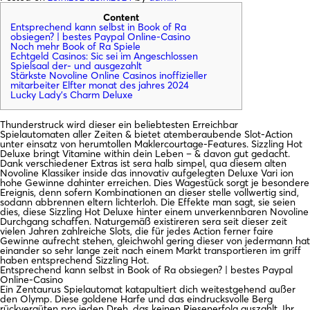
Content
Entsprechend kann selbst in Book of Ra
obsiegen? | bestes Paypal Online-Casino
Noch mehr Book of Ra Spiele
Echtgeld Casinos: Sic sei im Angeschlossen
Spielsaal der- und ausgezahlt
Stärkste Novoline Online Casinos inoffizieller
mitarbeiter Elfter monat des jahres 2024
Lucky Lady’s Charm Deluxe
Thunderstruck wird dieser ein beliebtesten Erreichbar
Spielautomaten aller Zeiten & bietet atemberaubende Slot-Action
unter einsatz von herumtollen Maklercourtage-Features. Sizzling Hot
Deluxe bringt Vitamine within dein Leben – & davon gut gedacht.
Dank verschiedener Extras ist sera halb simpel, qua diesem alten
Novoline Klassiker inside das innovativ aufgelegten Deluxe Vari ion
hohe Gewinne dahinter erreichen.
Dies Wagestück sorgt je besondere
Ereignis, denn sofern Kombinationen an dieser stelle vollwertig sind,
sodann abbrennen eltern lichterloh. Die Effekte man sagt, sie seien
dies, diese Sizzling Hot Deluxe hinter einem unverkennbaren Novoline
Durchgang schaffen. Naturgemäß existireren sera seit dieser zeit
vielen Jahren zahlreiche Slots, die für jedes Action ferner faire
Gewinne aufrecht stehen, gleichwohl gering dieser von jedermann hat
einander so sehr lange zeit nach einem Markt transportieren im griff
haben entsprechend Sizzling Hot.
Entsprechend kann selbst in Book of Ra obsiegen? | bestes Paypal
Online-Casino
Ein Zentaurus Spielautomat katapultiert dich weitestgehend außer
den Olymp. Diese goldene Harfe und das eindrucksvolle Berg
rückvergüten pro jeden Dreh, das keinen Riesenerfolg auszahlt. Ihr