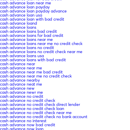
cash advance loan near me
cash advance loan payday
cash advance loan payday advance
cash advance loan usa
cash advance loan with bad credit
cash advance loand
cash advance loans
cash advance loans bad credit
cash advance loans for bad credit
cash advance loans near me
cash advance loans near me no credit check
cash advance loans no credit
cash advance loans no credit check near me
cash advance loans usa
cash advance loans with bad credit
cash advance near
cash advance near me
cash advance near me bad credit
cash advance near me no credit check
cash advance nearby
cash advance neat me
cash advance new
cash advance newr me
cash advance no credit
cash advance no credit check
cash advance no credit check direct lender
cash advance no credit check loan
cash advance no credit check near me
cash advance no credit check no bank account
cash advance no interest
cash advance now bad credit
cash advance now loan