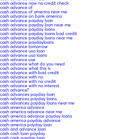
cash advance now no credit check
cash advance of
cash advance of america near me
cash advance on bank america
cash advance payday loan
cash advance payday loan near me
cash advance payday loans
cash advance payday loans bad credit
cash advance payday loans near me
cash advance paydayloans
cash advance tomorrow
cash advance usa loan
cash advance usa loans
cash advance use
cash advance what do you need
cash advance what this is
cash advance with bad credit
cash advance with no
cash advance with no credit
cash advance with no interest
cash advance?
cash advances payday loan
cash advances payday loans
cash advances payday loans near me
cash america advance
cash america advance near me
cash america advance payday loans
cash america payday advance
cash america payday loan
cash and advance loan
cash cash loan payday
cash cash payday loan