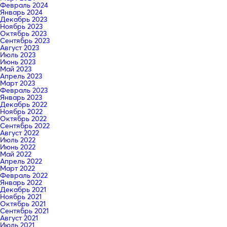
Февраль 2024
Январь 2024
Декабрь 2023
Ноябрь 2023
Октябрь 2023
Сентябрь 2023
Август 2023
Июль 2023
Июнь 2023
Май 2023
Апрель 2023
Март 2023
Февраль 2023
Январь 2023
Декабрь 2022
Ноябрь 2022
Октябрь 2022
Сентябрь 2022
Август 2022
Июль 2022
Июнь 2022
Май 2022
Апрель 2022
Март 2022
Февраль 2022
Январь 2022
Декабрь 2021
Ноябрь 2021
Октябрь 2021
Сентябрь 2021
Август 2021
Июль 2021