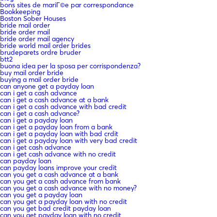
bons sites de mariГ©e par correspondance
Bookkeeping
Boston Sober Houses
bride mail order
bride order mail
bride order mail agency
bride world mail order brides
brudeparets ordre bruder
btt2
buona idea per la sposa per corrispondenza?
buy mail order bride
buying a mail order bride
can anyone get a payday loan
can i get a cash advance
can i get a cash advance at a bank
can i get a cash advance with bad credit
can i get a cash advance?
can i get a payday loan
can i get a payday loan from a bank
can i get a payday loan with bad crdit
can i get a payday loan with very bad credit
can i get cash advance
can i get cash advance with no credit
can payday loan
can payday loans improve your credit
can you get a cash advance at a bank
can you get a cash advance from bank
can you get a cash advance with no money?
can you get a payday loan
can you get a payday loan with no credit
can you get bad credit payday loan
can you get payday loan with no credit