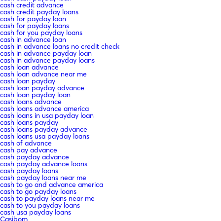
cash credit advance
cash credit payday loans
cash for payday loan
cash for payday loans
cash for you payday loans
cash in advance loan
cash in advance loans no credit check
cash in advance payday loan
cash in advance payday loans
cash loan advance
cash loan advance near me
cash loan payday
cash loan payday advance
cash loan payday loan
cash loans advance
cash loans advance america
cash loans in usa payday loan
cash loans payday
cash loans payday advance
cash loans usa payday loans
cash of advance
cash pay advance
cash payday advance
cash payday advance loans
cash payday loans
cash payday loans near me
cash to go and advance america
cash to go payday loans
cash to payday loans near me
cash to you payday loans
cash usa payday loans
Casibom