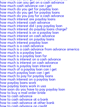
how much can you get on a cash advance
how much cash advance can i get
how much do you get for payday loan
how much do you get for payday loans
how much do you pay for a cash advance
how much interest are payday loans
how much interest cash advance
how much interest did i pay payday loan
how much interest do payday loans charge?
how much interest is on a payday loan
how much interest on cash advance
how much interest on payday loans
how much interest payday loan
how much is a cash advance
how much is a cash advance from advance america
how much is a payday loan
how much is a payday loan for
how much is interest on a cash advance
how much is interest on cash advance
how much is payday loan interest
how much of a payday loan can i get
how much payday loan can i get
how much to pay for payday loans
how mush interest on a payday loan
how payday loans work
how payday loans work in usa
how soon do you have to pay payday loan
how to buy a mail order bride
how to cash advance
how to cash advance at a bank
how to cash advance at other bank
how to cash advance on credit