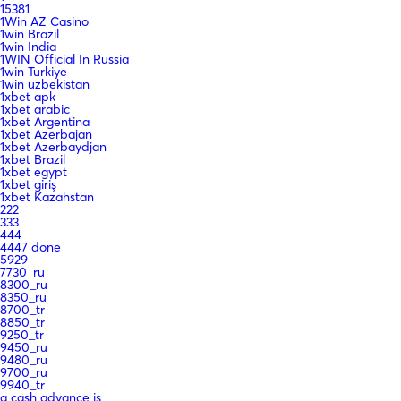
15381
1Win AZ Casino
1win Brazil
1win India
1WIN Official In Russia
1win Turkiye
1win uzbekistan
1xbet apk
1xbet arabic
1xbet Argentina
1xbet Azerbajan
1xbet Azerbaydjan
1xbet Brazil
1xbet egypt
1xbet giriş
1xbet Kazahstan
222
333
444
4447 done
5929
7730_ru
8300_ru
8350_ru
8700_tr
8850_tr
9250_tr
9450_ru
9480_ru
9700_ru
9940_tr
a cash advance is