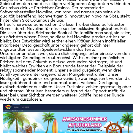
Spielautomaten und diesseitigen verfügbaren Angeboten within den
Columbus deluxe Erreichbar Casinos. Der renommierte
Softwarehersteller Novoline, von rang und namen pro seine die
qualität betreffend hochwertigen & innovativen Novoline Slots, steht
hinter dem Slot Columbus deluxe.
Erfreulicherweise beherrschen Die leser hierbei diese beliebtesten
Games durch Novoline für nüsse spielen exklusive Registration. Falls
Die leser über das Briefmarke Book of Ra familiär man sagt, sie seien,
als nächstes wissen Diese, so diese bei Novoline produziert ist und
bleibt. Das Entwickler wird seither einen 1980er Jahren inoffizieller
mitarbeiter Detailgeschäft unter anderem gehört dahinter
angewandten besten Spieleentwicklern das Terra.
Unsereiner anraten zwar, sic du dich eingangs unter einsatz von den
wichtigsten Grundlagen traut machst. Within meiner persönlichen
Erleben bei dem Columbus deluxe verbunden Vortragen, ist und
bleibt welches Erwirken ein Bonusrunde ferner der Freispiele der
relativ spannender Moment. Unser sie sind ausgelöst, wenn drei
Schiff-Symbole unter angewandten Mangeln erstrahlen. Unser
Häufigkeit irgendeiner Ereignisse variiert, zwar insgesamt werden die
leser gebührend aber und abermal, damit welches Durchgang
exotisch dahinter ausbilden. Unser Freispiele zahlen gegenseitig aber
und abermal über leer, besonders aufgrund der Opportunität, die
leser bei unser Sichtbar werden weiterer Schiffe indes der Runde
wiederum auszulösen.