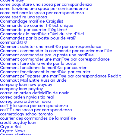
come acquistare una sposa per corrispondenza
come funziona una sposa per corrispondenza
come ordinare la sposa per corrispondenza
come spedire una sposa
Commandage mariГ©e Craigslist
Commande de courrier Г©lectronique
Commande par courrier lГ©gitime?
Commandez la mariГ©e rГ©el du site rГ©el
Commandez par la poste pour de vrai?
commanditГ©
Comment acheter une mariГ©e par correspondance
Comment commander la commande par courrier mariГ©e
Comment commander par la poste une mariГ©e
Comment commander une mariГ©e par correspondance
Comment faire de la vente par la poste
Comment fonctionne la mariГ©e par courrier
Comment fonctionnent la mariГ©e par courrier
Comment prГ©parer une mariГ©e par correspondance Reddit
Commout Mail Entre Russian Bride
company loan new payday
company loan payday
correo en orden definiciГіn de novia
correo orden novia sitio real
correo para ordenar novia
cos'ГЁ la sposa per corrispondenza
cos'ГЁ una sposa per corrispondenza
cosmetology school toronto
courrier des commandes de la mariГ©e
credit payday loan
Crypto Bot
Crypto News
Crypto platform