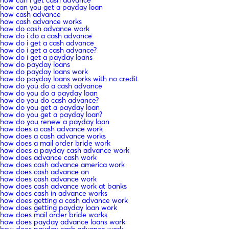
how can you get a payday loan
how cash advance
how cash advance works
how do cash advance work
how do i do a cash advance
how do i get a cash advance
how do i get a cash advance?
how do i get a payday loans
how do payday loans
how do payday loans work
how do payday loans works with no credit
how do you do a cash advance
how do you do a payday loan
how do you do cash advance?
how do you get a payday loan
how do you get a payday loan?
how do you renew a payday loan
how does a cash advance work
how does a cash advance works
how does a mail order bride work
how does a payday cash advance work
how does advance cash work
how does cash advance america work
how does cash advance on
how does cash advance work
how does cash advance work at banks
how does cash in advance works
how does getting a cash advance work
how does getting payday loan work
how does mail order bride works
how does payday advance loans work
how does payday cash advance work