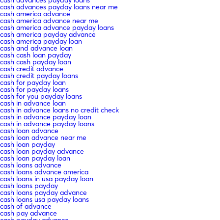
cash advances payday loans near me
cash america advance
cash america advance near me
cash america advance payday loans
cash america payday advance
cash america payday loan
cash and advance loan
cash cash loan payday
cash cash payday loan
cash credit advance
cash credit payday loans
cash for payday loan
cash for payday loans
cash for you payday loans
cash in advance loan
cash in advance loans no credit check
cash in advance payday loan
cash in advance payday loans
cash loan advance
cash loan advance near me
cash loan payday
cash loan payday advance
cash loan payday loan
cash loans advance
cash loans advance america
cash loans in usa payday loan
cash loans payday
cash loans payday advance
cash loans usa payday loans
cash of advance
cash pay advance
cash payday advance