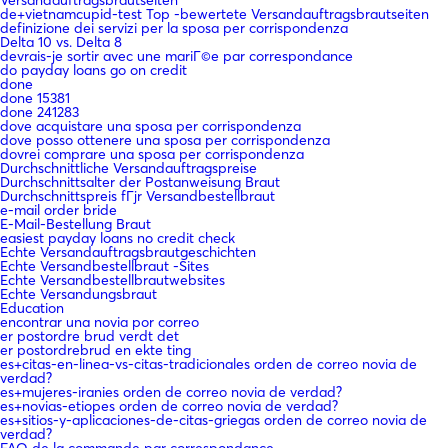
de+vietnamcupid-test Top -bewertete Versandauftragsbrautseiten
definizione dei servizi per la sposa per corrispondenza
Delta 10 vs. Delta 8
devrais-je sortir avec une mariГ©e par correspondance
do payday loans go on credit
done
done 15381
done 241283
dove acquistare una sposa per corrispondenza
dove posso ottenere una sposa per corrispondenza
dovrei comprare una sposa per corrispondenza
Durchschnittliche Versandauftragspreise
Durchschnittsalter der Postanweisung Braut
Durchschnittspreis fГјr Versandbestellbraut
e-mail order bride
E-Mail-Bestellung Braut
easiest payday loans no credit check
Echte Versandauftragsbrautgeschichten
Echte Versandbestellbraut -Sites
Echte Versandbestellbrautwebsites
Echte Versandungsbraut
Education
encontrar una novia por correo
er postordre brud verdt det
er postordrebrud en ekte ting
es+citas-en-linea-vs-citas-tradicionales orden de correo novia de
verdad?
es+mujeres-iranies orden de correo novia de verdad?
es+novias-etiopes orden de correo novia de verdad?
es+sitios-y-aplicaciones-de-citas-griegas orden de correo novia de
verdad?
FAQ de la commande par correspondance