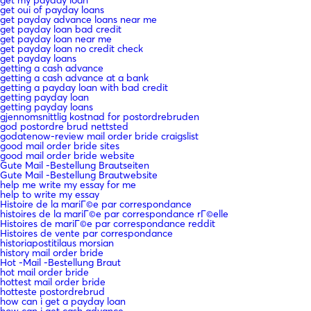
get oui of payday loans
get payday advance loans near me
get payday loan bad credit
get payday loan near me
get payday loan no credit check
get payday loans
getting a cash advance
getting a cash advance at a bank
getting a payday loan with bad credit
getting payday loan
getting payday loans
gjennomsnittlig kostnad for postordrebruden
god postordre brud nettsted
godatenow-review mail order bride craigslist
good mail order bride sites
good mail order bride website
Gute Mail -Bestellung Brautseiten
Gute Mail -Bestellung Brautwebsite
help me write my essay for me
help to write my essay
Histoire de la mariГ©e par correspondance
histoires de la mariГ©e par correspondance rГ©elle
Histoires de mariГ©e par correspondance reddit
Histoires de vente par correspondance
historiapostitilaus morsian
history mail order bride
Hot -Mail -Bestellung Braut
hot mail order bride
hottest mail order bride
hotteste postordrebrud
how can i get a payday loan
how can i get cash advance