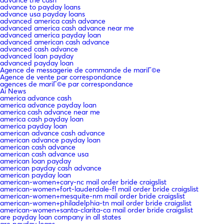
advance to payday loans
advance usa payday loans
advanced america cash advance
advanced america cash advance near me
advanced america payday loan
advanced american cash advance
advanced cash advance
advanced loan payday
advanced payday loan
Agence de messagerie de commande de mariГ©e
Agence de vente par correspondance
agences de mariГ©e par correspondance
Ai News
america advance cash
america advance payday loan
america cash advance near me
america cash payday loan
america payday loan
american advance cash advance
american advance payday loan
american cash advance
american cash advance usa
american loan payday
american payday cash advance
american payday loan
american-women+cary-nc mail order bride craigslist
american-women+fort-lauderdale-fl mail order bride craigslist
american-women+mesquite-nm mail order bride craigslist
american-women+philadelphia-tn mail order bride craigslist
american-women+santa-clarita-ca mail order bride craigslist
are payday loan company in all states
are payday loans