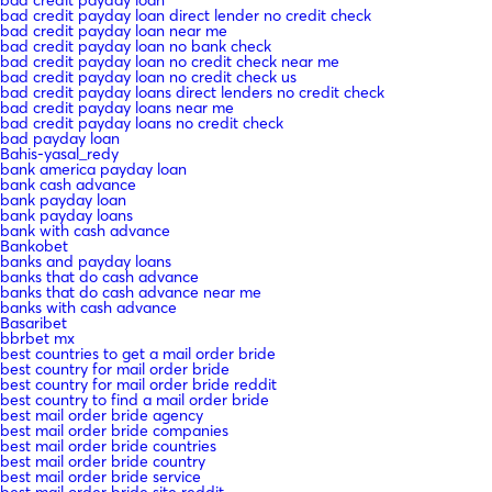
bad credit payday loan direct lender no credit check
bad credit payday loan near me
bad credit payday loan no bank check
bad credit payday loan no credit check near me
bad credit payday loan no credit check us
bad credit payday loans direct lenders no credit check
bad credit payday loans near me
bad credit payday loans no credit check
bad payday loan
Bahis-yasal_redy
bank america payday loan
bank cash advance
bank payday loan
bank payday loans
bank with cash advance
Bankobet
banks and payday loans
banks that do cash advance
banks that do cash advance near me
banks with cash advance
Basaribet
bbrbet mx
best countries to get a mail order bride
best country for mail order bride
best country for mail order bride reddit
best country to find a mail order bride
best mail order bride agency
best mail order bride companies
best mail order bride countries
best mail order bride country
best mail order bride service
best mail order bride site reddit