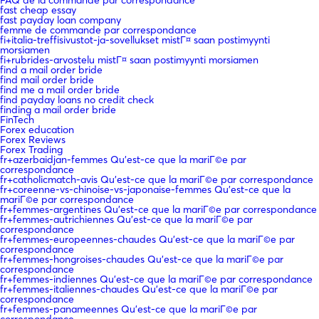
fast cheap essay
fast payday loan company
femme de commande par correspondance
fi+italia-treffisivustot-ja-sovellukset mistГ¤ saan postimyynti
morsiamen
fi+rubrides-arvostelu mistГ¤ saan postimyynti morsiamen
find a mail order bride
find mail order bride
find me a mail order bride
find payday loans no credit check
finding a mail order bride
FinTech
Forex education
Forex Reviews
Forex Trading
fr+azerbaidjan-femmes Qu'est-ce que la mariГ©e par
correspondance
fr+catholicmatch-avis Qu'est-ce que la mariГ©e par correspondance
fr+coreenne-vs-chinoise-vs-japonaise-femmes Qu'est-ce que la
mariГ©e par correspondance
fr+femmes-argentines Qu'est-ce que la mariГ©e par correspondance
fr+femmes-autrichiennes Qu'est-ce que la mariГ©e par
correspondance
fr+femmes-europeennes-chaudes Qu'est-ce que la mariГ©e par
correspondance
fr+femmes-hongroises-chaudes Qu'est-ce que la mariГ©e par
correspondance
fr+femmes-indiennes Qu'est-ce que la mariГ©e par correspondance
fr+femmes-italiennes-chaudes Qu'est-ce que la mariГ©e par
correspondance
fr+femmes-panameennes Qu'est-ce que la mariГ©e par
correspondance