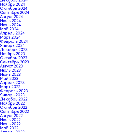
Ноябрь 2024
Октябрь 2024
Сентябрь 2024
Август 2024
Июль 2024
Июнь 2024
Май 2024
Апрель 2024
Март 2024
Февраль 2024
Январь 2024
Декабрь 2023
Ноябрь 2023
Октябрь 2023
Сентябрь 2023
Август 2023
Июль 2023
Июнь 2023
Май 2023
Апрель 2023
Март 2023
Февраль 2023
Январь 2023
Декабрь 2022
Ноябрь 2022
Октябрь 2022
Сентябрь 2022
Август 2022
Июль 2022
Июнь 2022
Май 2022
Апрель 2022