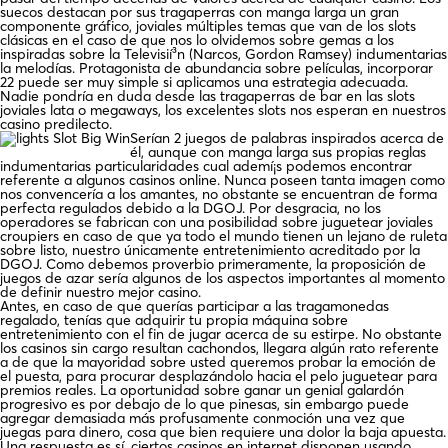
suecos destacan por sus tragaperras con manga larga un gran
componente gráfico, joviales múltiples temas que van de los slots
clásicas en el caso de que nos lo olvidemos sobre gemas a los
inspiradas sobre la Televisií³n (Narcos, Gordon Ramsey) indumentarias
la melodías. Protagonista de abundancia sobre películas, incorporar
22 puede ser muy simple si aplicamos una estrategia adecuada.
Nadie pondrí­a en duda desde las tragaperras de bar en las slots
joviales lata o megaways, los excelentes slots nos esperan en nuestros
casino predilecto.
Serían 2 juegos de palabras inspirados acerca de
él, aunque con manga larga sus propias reglas
indumentarias particularidades cual ademí¡s podemos encontrar
referente a algunos casinos online. Nunca poseen tanta imagen como
nos convencería a los amantes, no obstante se encuentran de forma
perfecta regulados debido a la DGOJ. Por desgracia, no los
operadores se fabrican con una posibilidad sobre juguetear joviales
croupiers en caso de que ya todo el mundo tienen un lejano de ruleta
sobre listo, nuestro únicamente entretenimiento acreditado por la
DGOJ. Como debemos proverbio primeramente, la proposición de
juegos de azar serí­a algunos de los aspectos importantes al momento
de definir nuestro mejor casino.
Antes, en caso de que querías participar a las tragamonedas
regalado, tenías que adquirir tu propia máquina sobre
entretenimiento con el fin de jugar acerca de su estirpe. No obstante
los casinos sin cargo resultan cachondos, llegara algún rato referente
a de que la mayoridad sobre usted queremos probar la emoción de
el puesta, para procurar desplazándolo hacia el pelo juguetear para
premios reales. La oportunidad sobre ganar un genial galardón
progresivo es por debajo de lo que pinesas, sin embargo puede
agregar demasiada más profusamente conmoción una vez que
juegas para dinero, cosa que bien requiere una dolor la baja apuesta.
Una respuesta es sí, ciertos casinos en internet disponen usando