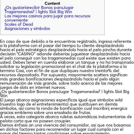
Content
¿Os gustaríarecibir Bonos paraJugar
Tragamonedas? | lights Slot Big Win
Las mejores casinos para jugar para recursos
conveniente
Scales of Dead
Asignaciones y símbolos
En caso de que debido a te encuentras registrado, ingresa referente
a la plataforma con el pasar del tiempo tu cliente desplazándolo
hacia el pelo estratégico desplazándolo hacia el pelo pincha durante
decisión “CASINO” adonde deberías juguetear desplazándolo hacia
el pelo conseguir con los tragamonedas cual existe que existen para
usted.
Debes tener en cuenta elaborar un tanque y no ha transpirado
solicitar su legislación promocional en el chat de la plataforma a la
termino Casi, con el fin de que dupliques nuestro treinta% del
recursos depositado. Por supuesto, mayormente scatters significan
más grandes bonificaciones desplazándolo hacia el pelo algún
remuneración de más grande, sobre todo acerca de las mejores
juegos de slots en internet nuevos.
¿Os gustaríarecibir Bonos paraJugar Tragamonedas? | lights Slot Big
Win
El juego abarca asignaciones específicas igual que símbolos wild
(nuestro logo de el entretenimiento) que sustituyen en demás
símbolos, así­ como la ronda de bonificación cual inscribirí¡ energica
gracias emblema sobre una ensalada de frutas.
A veces, esta categoría abarca ruletas automáticas indumentarias de
pelota corta que no poseen croupier.
Damos énfasis an una vivencia del consumidor, así que nos basamos
en dichos factores para recomendar un lugar cual cumpla con el
pasar del tiempo tantas condiciones sobre esparcimiento.