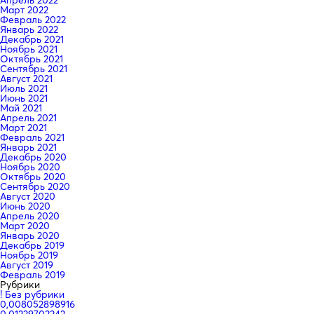
Март 2022
Февраль 2022
Январь 2022
Декабрь 2021
Ноябрь 2021
Октябрь 2021
Сентябрь 2021
Август 2021
Июль 2021
Июнь 2021
Май 2021
Апрель 2021
Март 2021
Февраль 2021
Январь 2021
Декабрь 2020
Ноябрь 2020
Октябрь 2020
Сентябрь 2020
Август 2020
Июнь 2020
Апрель 2020
Март 2020
Январь 2020
Декабрь 2019
Ноябрь 2019
Август 2019
Февраль 2019
Рубрики
! Без рубрики
0,008052898916
0,01329702243