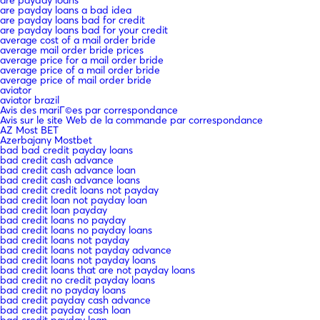
are payday loans a bad idea
are payday loans bad for credit
are payday loans bad for your credit
average cost of a mail order bride
average mail order bride prices
average price for a mail order bride
average price of a mail order bride
average price of mail order bride
aviator
aviator brazil
Avis des mariГ©es par correspondance
Avis sur le site Web de la commande par correspondance
AZ Most BET
Azerbajany Mostbet
bad bad credit payday loans
bad credit cash advance
bad credit cash advance loan
bad credit cash advance loans
bad credit credit loans not payday
bad credit loan not payday loan
bad credit loan payday
bad credit loans no payday
bad credit loans no payday loans
bad credit loans not payday
bad credit loans not payday advance
bad credit loans not payday loans
bad credit loans that are not payday loans
bad credit no credit payday loans
bad credit no payday loans
bad credit payday cash advance
bad credit payday cash loan
bad credit payday loan