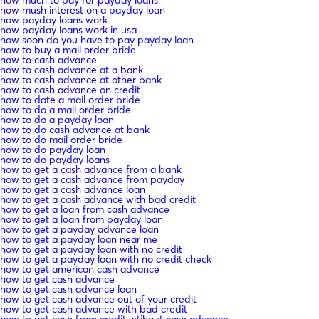
how mush interest on a payday loan
how payday loans work
how payday loans work in usa
how soon do you have to pay payday loan
how to buy a mail order bride
how to cash advance
how to cash advance at a bank
how to cash advance at other bank
how to cash advance on credit
how to date a mail order bride
how to do a mail order bride
how to do a payday loan
how to do cash advance at bank
how to do mail order bride
how to do payday loan
how to do payday loans
how to get a cash advance from a bank
how to get a cash advance from payday
how to get a cash advance loan
how to get a cash advance with bad credit
how to get a loan from cash advance
how to get a loan from payday loan
how to get a payday advance loan
how to get a payday loan near me
how to get a payday loan with no credit
how to get a payday loan with no credit check
how to get american cash advance
how to get cash advance
how to get cash advance loan
how to get cash advance out of your credit
how to get cash advance with bad credit
how to get cash from credit wtihout cash advance