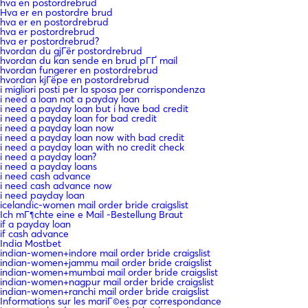
hva en postordrebrud
Hva er en postordre brud
hva er en postordrebrud
hva er postordrebrud
hva er postordrebrud?
hvordan du gjГёr postordrebrud
hvordan du kan sende en brud pГҐ mail
hvordan fungerer en postordrebrud
hvordan kjГёpe en postordrebrud
i migliori posti per la sposa per corrispondenza
i need a loan not a payday loan
i need a payday loan but i have bad credit
i need a payday loan for bad credit
i need a payday loan now
i need a payday loan now with bad credit
i need a payday loan with no credit check
i need a payday loan?
i need a payday loans
i need cash advance
i need cash advance now
i need payday loan
icelandic-women mail order bride craigslist
Ich mГ¶chte eine e Mail -Bestellung Braut
if a payday loan
if cash advance
India Mostbet
indian-women+indore mail order bride craigslist
indian-women+jammu mail order bride craigslist
indian-women+mumbai mail order bride craigslist
indian-women+nagpur mail order bride craigslist
indian-women+ranchi mail order bride craigslist
Informations sur les mariГ©es par correspondance