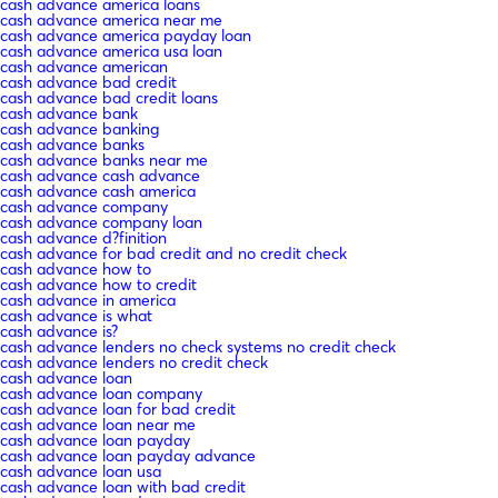
cash advance america loans
cash advance america near me
cash advance america payday loan
cash advance america usa loan
cash advance american
cash advance bad credit
cash advance bad credit loans
cash advance bank
cash advance banking
cash advance banks
cash advance banks near me
cash advance cash advance
cash advance cash america
cash advance company
cash advance company loan
cash advance d?finition
cash advance for bad credit and no credit check
cash advance how to
cash advance how to credit
cash advance in america
cash advance is what
cash advance is?
cash advance lenders no check systems no credit check
cash advance lenders no credit check
cash advance loan
cash advance loan company
cash advance loan for bad credit
cash advance loan near me
cash advance loan payday
cash advance loan payday advance
cash advance loan usa
cash advance loan with bad credit