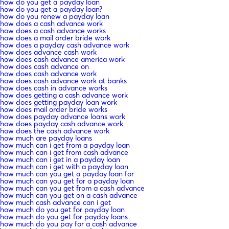
how do you get a payday loan
how do you get a payday loan?
how do you renew a payday loan
how does a cash advance work
how does a cash advance works
how does a mail order bride work
how does a payday cash advance work
how does advance cash work
how does cash advance america work
how does cash advance on
how does cash advance work
how does cash advance work at banks
how does cash in advance works
how does getting a cash advance work
how does getting payday loan work
how does mail order bride works
how does payday advance loans work
how does payday cash advance work
how does the cash advance work
how much are payday loans
how much can i get from a payday loan
how much can i get from cash advance
how much can i get in a payday loan
how much can i get with a payday loan
how much can you get a payday loan for
how much can you get for a payday loan
how much can you get from a cash advance
how much can you get on a cash advance
how much cash advance can i get
how much do you get for payday loan
how much do you get for payday loans
how much do you pay for a cash advance