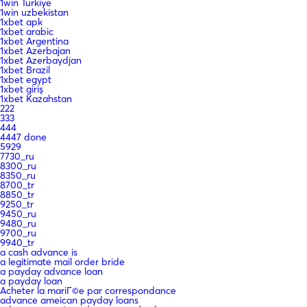
1win Turkiye
1win uzbekistan
1xbet apk
1xbet arabic
1xbet Argentina
1xbet Azerbajan
1xbet Azerbaydjan
1xbet Brazil
1xbet egypt
1xbet giriş
1xbet Kazahstan
222
333
444
4447 done
5929
7730_ru
8300_ru
8350_ru
8700_tr
8850_tr
9250_tr
9450_ru
9480_ru
9700_ru
9940_tr
a cash advance is
a legitimate mail order bride
a payday advance loan
a payday loan
Acheter la mariГ©e par correspondance
advance ameican payday loans