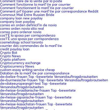
Comment faire de la vente par la poste
Comment fonctionne la mariГ©e par courrier
Comment fonctionnent la mariГ©e par courrier
Comment prГ©parer une mariГ©e par correspondance Reddit
Commout Mail Entre Russian Bride
company loan new payday
company loan payday
correo en orden definiciГіn de novia
correo orden novia sitio real
correo para ordenar novia
cos'ГЁ la sposa per corrispondenza
cos'ГЁ una sposa per corrispondenza
cosmetology school toronto
courrier des commandes de la mariГ©e
credit payday loan
Crypto Bot
Crypto News
Crypto platform
Cryptocurrency exchange
Cryptocurrency News
custom essay writing service cheap
Datation de la mariГ©e par correspondance
de+belize-frauen Top -bewertete Versandauftragsbrautseiten
de+burmesische-frauen Top -bewertete Versandauftragsbrautseiten
de+dateeuropeangirl-test Top -bewertete
Versandauftragsbrautseiten
de+heisse-brasilianische-frauen Top -bewertete
Versandauftragsbrautseiten
de+heisse-japanische-frauen Top -bewertete
Versandauftragsbrautseiten
de+heisse-kasachstan-frauen Top -bewertete
Versandauftragsbrautseiten