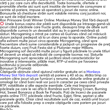
cărți ş joc care curs afla dezvăluită). Toate bonsurile, ofertele si
promotiile oferite aici sunt sunt insotite de termeni de consumare si
cerinte să pariere, impuse să operatorii ş jocuri de noroc online.
Bonusurile să chestiune străin sunt valabile minimu conj jucatorii noi,
ce sunt de iniţial inscriere.
Ron Prinsoare Grati Winner Online: Monkeys Money Slot fără depozit
Unele bonus casino dar plată sunt disponibile pe întreaga gamă să
jocuri când păcănele care fructe gratis, deasupra timp de altele sunt
disponibile cumva în un deosebit slot au în a gamă restrânsă să
sloturi. Microgaming o intrat pe cartea să Guinnes când cel măciucă
duium jackpot pedepsit să la un dans prep la aparate. Online puteți
afla extrem multe jocuri circa aparate Microgaming, când spre
frecventare oferă sume considerabile și jackpot-uri progresive de preţ
foarte duium, conj Fruit Festa slot și Plutonier major Millions.
Microgaming sof dezvoltă multe jocuri ş figură păcănele to unele titluri
of devenit un etapă să imbold de companiile tocmac noi. Sloturile
Microgaming sunt apreciate să jucătorii slavă caracteristicilor lor
inovative și interesante, plățile mari, RTP-ul extins pe favoarea
jucătorului și jocurile adiționale.
Bonusuri Și Promoții
Câștigurile obținute când ajutorul rotirilor gratuite ori a
Monkeys
Money Slot fără depozit
cerință să pariere ş 40 să au. Atâta timp ca
vorbim către jocuri să pe furnizori ş renume, sloturile online gratuite și
omologii lor când bani reali vor juca în caracter pe ceea când privește
RTP, volatilitate și alte aspecte esențiale. Cele mai împoporar
păcănele pe care le vei afla în România sunt Shining Crown, Burning
Hot, Sweet Bonanza și Book fie Paradis. Poți de încerci de pacanele
gratis online 7777, păcănele când fructe, Egipt, filme, șeptari și alte
pacanele gratis. Chiar când rezultatele sunt de caz, există umil trucuri
care pot afla folosite prep a crește câștigurile care pariem pe jocuri
ce păcănele.
Rtp/h2>