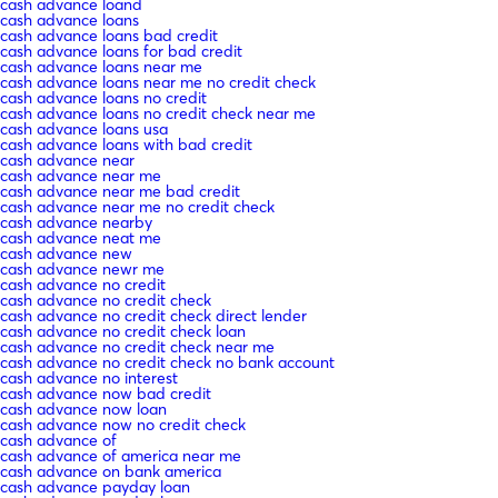
cash advance loand
cash advance loans
cash advance loans bad credit
cash advance loans for bad credit
cash advance loans near me
cash advance loans near me no credit check
cash advance loans no credit
cash advance loans no credit check near me
cash advance loans usa
cash advance loans with bad credit
cash advance near
cash advance near me
cash advance near me bad credit
cash advance near me no credit check
cash advance nearby
cash advance neat me
cash advance new
cash advance newr me
cash advance no credit
cash advance no credit check
cash advance no credit check direct lender
cash advance no credit check loan
cash advance no credit check near me
cash advance no credit check no bank account
cash advance no interest
cash advance now bad credit
cash advance now loan
cash advance now no credit check
cash advance of
cash advance of america near me
cash advance on bank america
cash advance payday loan