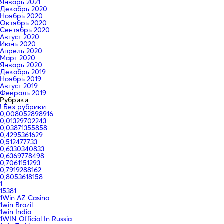
Январь 2021
Декабрь 2020
Ноябрь 2020
Октябрь 2020
Сентябрь 2020
Август 2020
Июнь 2020
Апрель 2020
Март 2020
Январь 2020
Декабрь 2019
Ноябрь 2019
Август 2019
Февраль 2019
Рубрики
! Без рубрики
0,008052898916
0,01329702243
0,03871355858
0,4295361629
0,512477733
0,6330340833
0,6369778498
0,7061151293
0,7919288162
0,8053618158
1
15381
1Win AZ Casino
1win Brazil
1win India
1WIN Official In Russia