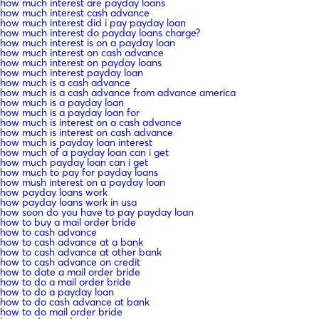
how much interest are payday loans
how much interest cash advance
how much interest did i pay payday loan
how much interest do payday loans charge?
how much interest is on a payday loan
how much interest on cash advance
how much interest on payday loans
how much interest payday loan
how much is a cash advance
how much is a cash advance from advance america
how much is a payday loan
how much is a payday loan for
how much is interest on a cash advance
how much is interest on cash advance
how much is payday loan interest
how much of a payday loan can i get
how much payday loan can i get
how much to pay for payday loans
how mush interest on a payday loan
how payday loans work
how payday loans work in usa
how soon do you have to pay payday loan
how to buy a mail order bride
how to cash advance
how to cash advance at a bank
how to cash advance at other bank
how to cash advance on credit
how to date a mail order bride
how to do a mail order bride
how to do a payday loan
how to do cash advance at bank
how to do mail order bride