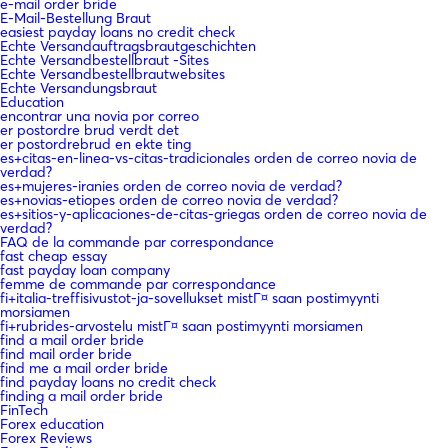
e-mail order bride
E-Mail-Bestellung Braut
easiest payday loans no credit check
Echte Versandauftragsbrautgeschichten
Echte Versandbestellbraut -Sites
Echte Versandbestellbrautwebsites
Echte Versandungsbraut
Education
encontrar una novia por correo
er postordre brud verdt det
er postordrebrud en ekte ting
es+citas-en-linea-vs-citas-tradicionales orden de correo novia de
verdad?
es+mujeres-iranies orden de correo novia de verdad?
es+novias-etiopes orden de correo novia de verdad?
es+sitios-y-aplicaciones-de-citas-griegas orden de correo novia de
verdad?
FAQ de la commande par correspondance
fast cheap essay
fast payday loan company
femme de commande par correspondance
fi+italia-treffisivustot-ja-sovellukset mistГ¤ saan postimyynti
morsiamen
fi+rubrides-arvostelu mistГ¤ saan postimyynti morsiamen
find a mail order bride
find mail order bride
find me a mail order bride
find payday loans no credit check
finding a mail order bride
FinTech
Forex education
Forex Reviews