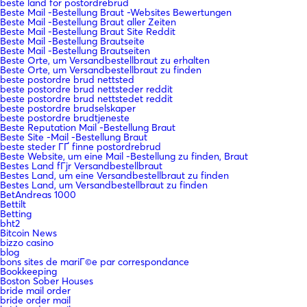
beste land for postordrebrud
Beste Mail -Bestellung Braut -Websites Bewertungen
Beste Mail -Bestellung Braut aller Zeiten
Beste Mail -Bestellung Braut Site Reddit
Beste Mail -Bestellung Brautseite
Beste Mail -Bestellung Brautseiten
Beste Orte, um Versandbestellbraut zu erhalten
Beste Orte, um Versandbestellbraut zu finden
beste postordre brud nettsted
beste postordre brud nettsteder reddit
beste postordre brud nettstedet reddit
beste postordre brudselskaper
beste postordre brudtjeneste
Beste Reputation Mail -Bestellung Braut
Beste Site -Mail -Bestellung Braut
beste steder ГҐ finne postordrebrud
Beste Website, um eine Mail -Bestellung zu finden, Braut
Bestes Land fГјr Versandbestellbraut
Bestes Land, um eine Versandbestellbraut zu finden
Bestes Land, um Versandbestellbraut zu finden
BetAndreas 1000
Bettilt
Betting
bht2
Bitcoin News
bizzo casino
blog
bons sites de mariГ©e par correspondance
Bookkeeping
Boston Sober Houses
bride mail order
bride order mail