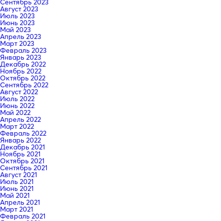
Сентябрь 2023
Август 2023
Июль 2023
Июнь 2023
Май 2023
Апрель 2023
Март 2023
Февраль 2023
Январь 2023
Декабрь 2022
Ноябрь 2022
Октябрь 2022
Сентябрь 2022
Август 2022
Июль 2022
Июнь 2022
Май 2022
Апрель 2022
Март 2022
Февраль 2022
Январь 2022
Декабрь 2021
Ноябрь 2021
Октябрь 2021
Сентябрь 2021
Август 2021
Июль 2021
Июнь 2021
Май 2021
Апрель 2021
Март 2021
Февраль 2021