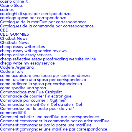
casinò online it
Casino Slots
casinos
cataloghi di sposi per corrispondenza
catalogo sposa per corrispondenza
Catalogue de la mariГ©e par correspondance
Catalogues de la commande par correspondance
CBD
CBD GUMMIES
Chatbot News
Chatbots News
cheap essay writer sites
cheap essay writing service reviews
cheap online essay services
cheap reflective essay proofreading website online
cheap write my essay service
Codere Argentina
Codere Italy
come acquistare una sposa per corrispondenza
come funziona una sposa per corrispondenza
come ordinare la sposa per corrispondenza
come spedire una sposa
Commandage mariГ©e Craigslist
Commande de courrier Г©lectronique
Commande par courrier lГ©gitime?
Commandez la mariГ©e rГ©el du site rГ©el
Commandez par la poste pour de vrai?
commanditГ©
Comment acheter une mariГ©e par correspondance
Comment commander la commande par courrier mariГ©e
Comment commander par la poste une mariГ©e
Comment commander une mariГ©e par correspondance