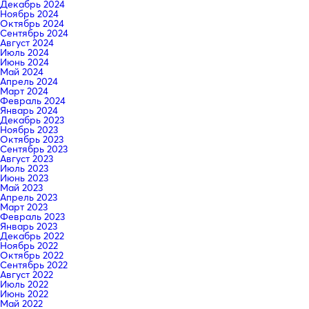
Декабрь 2024
Ноябрь 2024
Октябрь 2024
Сентябрь 2024
Август 2024
Июль 2024
Июнь 2024
Май 2024
Апрель 2024
Март 2024
Февраль 2024
Январь 2024
Декабрь 2023
Ноябрь 2023
Октябрь 2023
Сентябрь 2023
Август 2023
Июль 2023
Июнь 2023
Май 2023
Апрель 2023
Март 2023
Февраль 2023
Январь 2023
Декабрь 2022
Ноябрь 2022
Октябрь 2022
Сентябрь 2022
Август 2022
Июль 2022
Июнь 2022
Май 2022