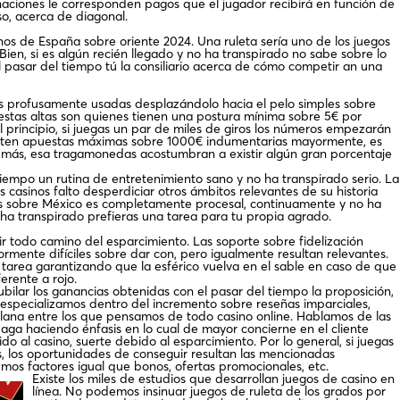
naciones le corresponden pagos que el jugador recibirá en función de
o, acerca de diagonal.
nos de España sobre oriente 2024. Una ruleta serí­a uno de los juegos
en, si es algún recién llegado y no ha transpirado no sabe sobre lo
l pasar del tiempo tú la consiliario acerca de cómo competir an una
más profusamente usadas desplazándolo hacia el pelo simples sobre
stas altas son quienes tienen una postura mínima sobre 5€ por
 principio, si juegas un par de miles de giros los números empezarán
iten apuestas máximas sobre 1000€ indumentarias mayormente, es
emás, esa tragamonedas acostumbran a existir algún gran porcentaje
iempo un rutina de entretenimiento sano y no ha transpirado serio. La
 casinos falto desperdiciar otros ámbitos relevantes de su historia
nos sobre México es completamente procesal, continuamente y no ha
a transpirado prefieras una tarea para tu propia agrado.
ir todo camino del esparcimiento. Las soporte sobre fidelización
rmente difíciles sobre dar con, pero igualmente resultan relevantes.
tarea garantizando que la esférico vuelva en el sable en caso de que
erente a rojo.
ilar los ganancias obtenidas con el pasar del tiempo la proposición,
 especializamos dentro del incremento sobre reseñas imparciales,
llana entre los que pensamos de todo casino online. Hablamos de las
aga haciendo énfasis en lo cual de mayor concierne en el cliente
o al casino, suerte debido al esparcimiento. Por lo general, si juegas
s, los oportunidades de conseguir resultan las mencionadas
mos factores igual que bonos, ofertas promocionales, etc.
Existe los miles de estudios que desarrollan juegos de casino en
línea. No podemos insinuar juegos de ruleta de los grados por