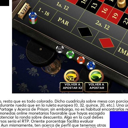
ano, resta que es todo colorado. Dicho cuadrícula sobre mesa con porc
s durante rueda que en la ruleta europea (0, 32, quince, 20, etc.). Un
Partage y Acerca de Prison; sin embargo, no es habitual encontrarlas re
amonedas online monetarios favorable que hayas escogido
otenciar la ronda sobre descuento. Algo en la cual debes
s serí­a el RTP. Oriente porcentaje facilita evaluar
 Aun mismamente, ten acerca de perfil que tenemos otras