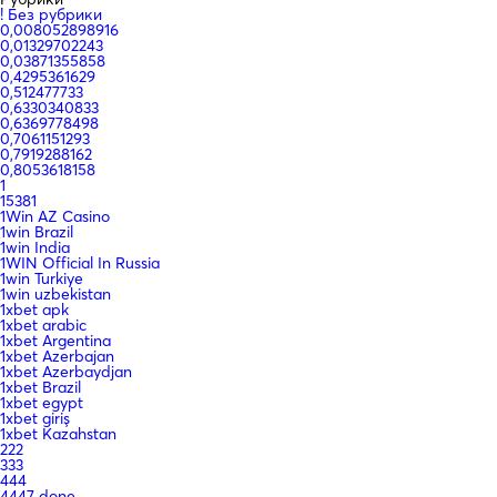
! Без рубрики
0,008052898916
0,01329702243
0,03871355858
0,4295361629
0,512477733
0,6330340833
0,6369778498
0,7061151293
0,7919288162
0,8053618158
1
15381
1Win AZ Casino
1win Brazil
1win India
1WIN Official In Russia
1win Turkiye
1win uzbekistan
1xbet apk
1xbet arabic
1xbet Argentina
1xbet Azerbajan
1xbet Azerbaydjan
1xbet Brazil
1xbet egypt
1xbet giriş
1xbet Kazahstan
222
333
444
4447 done