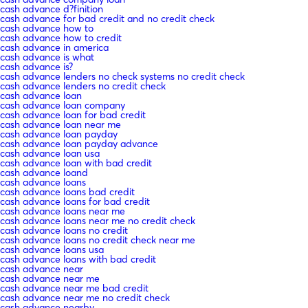
cash advance d?finition
cash advance for bad credit and no credit check
cash advance how to
cash advance how to credit
cash advance in america
cash advance is what
cash advance is?
cash advance lenders no check systems no credit check
cash advance lenders no credit check
cash advance loan
cash advance loan company
cash advance loan for bad credit
cash advance loan near me
cash advance loan payday
cash advance loan payday advance
cash advance loan usa
cash advance loan with bad credit
cash advance loand
cash advance loans
cash advance loans bad credit
cash advance loans for bad credit
cash advance loans near me
cash advance loans near me no credit check
cash advance loans no credit
cash advance loans no credit check near me
cash advance loans usa
cash advance loans with bad credit
cash advance near
cash advance near me
cash advance near me bad credit
cash advance near me no credit check
cash advance nearby