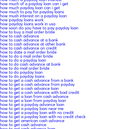
how much of a payday loan can i get
how much payday loan can i get
how much to pay for payday loans
how mush interest on a payday loan
how payday loans work
how payday loans work in usa
how soon do you have to pay payday loan
how to buy a mail order bride
how to cash advance
how to cash advance at a bank
how to cash advance at other bank
how to cash advance on credit
how to date a mail order bride
how to do a mail order bride
how to do a payday loan
how to do cash advance at bank
how to do mail order bride
how to do payday loan
how to do payday loans
how to get a cash advance from a bank
how to get a cash advance from payday
how to get a cash advance loan
how to get a cash advance with bad credit
how to get a loan from cash advance
how to get a loan from payday loan
how to get a payday advance loan
how to get a payday loan near me
how to get a payday loan with no credit
how to get a payday loan with no credit check
how to get american cash advance
how to get cash advance
how to get cash advance loan