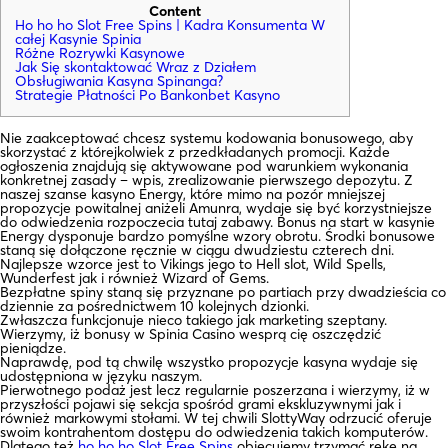
Content
Ho ho ho Slot Free Spins | Kadra Konsumenta W
całej Kasynie Spinia
Różne Rozrywki Kasynowe
Jak Się skontaktować Wraz z Działem
Obsługiwania Kasyna Spinanga?
Strategie Płatności Po Bankonbet Kasyno
Nie zaakceptować chcesz systemu kodowania bonusowego, aby
skorzystać z którejkolwiek z przedkładanych promocji. Każde
ogłoszenia znajdują się aktywowane pod warunkiem wykonania
konkretnej zasady – wpis, zrealizowanie pierwszego depozytu. Z
naszej szanse kasyno Energy, które mimo na pozór mniejszej
propozycje powitalnej aniżeli Amunra, wydaje się być korzystniejsze
do odwiedzenia rozpoczecia tutaj zabawy. Bonus na start w kasynie
Energy dysponuje bardzo pomyślne wzory obrotu.
Środki bonusowe
staną się dołączone ręcznie w ciągu dwudziestu czterech dni.
Najlepsze wzorce jest to Vikings jego to Hell slot, Wild Spells,
Wunderfest jak i również Wizard of Gems.
Bezpłatne spiny staną się przyznane po partiach przy dwadzieścia co
dziennie za pośrednictwem 10 kolejnych dzionki.
Zwłaszcza funkcjonuje nieco takiego jak marketing szeptany.
Wierzymy, iż bonusy w Spinia Casino wesprą cię oszczędzić
pieniądze.
Naprawdę, pod tą chwilę wszystko propozycje kasyna wydaje się
udostępniona w języku naszym.
Pierwotnego podaż jest lecz regularnie poszerzana i wierzymy, iż w
przyszłości pojawi się sekcja spośród grami ekskluzywnymi jak i
również markowymi stołami. W tej chwili SlottyWay odrzucić oferuje
swoim kontrahentom dostępu do odwiedzenia takich komputerów.
Dlatego też
ho ho ho Slot Free Spins
obiecujemy trzymać rękę na