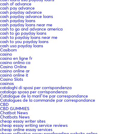
cash of advance
cash pay advance
cash payday advance
cash payday advance loans
cash payday loans
cash payday loans near me
cash to go and advance america
cash to go payday loans
cash to payday loans near me
cash to you payday loans
cash usa payday loans
Casibom
casino
casino en ligne fr
casino onlina ca
Casino Online
casino online ar
casinò online it
Casino Slots
casinos
cataloghi di sposi per corrispondenza
catalogo sposa per corrispondenza
Catalogue de la mariГ©e par correspondance
Catalogues de la commande par correspondance
CBD
CBD GUMMIES
Chatbot News
Chatbots News
cheap essay writer sites
cheap essay writing service reviews
cheap online essay services
cheap reflective essay proofreading website online