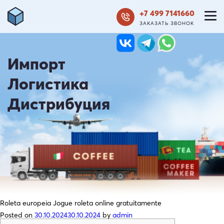
+7 499 7141660
ЗАКАЗАТЬ ЗВОНОК
Импорт
Логистика
Дистрибуция
Roleta europeia Jogue roleta online gratuitamente
Posted on
30.10.2024
30.10.2024
by
admin