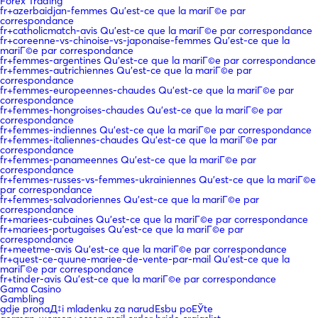
Forex Trading
fr+azerbaidjan-femmes Qu'est-ce que la mariГ©e par
correspondance
fr+catholicmatch-avis Qu'est-ce que la mariГ©e par correspondance
fr+coreenne-vs-chinoise-vs-japonaise-femmes Qu'est-ce que la
mariГ©e par correspondance
fr+femmes-argentines Qu'est-ce que la mariГ©e par correspondance
fr+femmes-autrichiennes Qu'est-ce que la mariГ©e par
correspondance
fr+femmes-europeennes-chaudes Qu'est-ce que la mariГ©e par
correspondance
fr+femmes-hongroises-chaudes Qu'est-ce que la mariГ©e par
correspondance
fr+femmes-indiennes Qu'est-ce que la mariГ©e par correspondance
fr+femmes-italiennes-chaudes Qu'est-ce que la mariГ©e par
correspondance
fr+femmes-panameennes Qu'est-ce que la mariГ©e par
correspondance
fr+femmes-russes-vs-femmes-ukrainiennes Qu'est-ce que la mariГ©e
par correspondance
fr+femmes-salvadoriennes Qu'est-ce que la mariГ©e par
correspondance
fr+mariees-cubaines Qu'est-ce que la mariГ©e par correspondance
fr+mariees-portugaises Qu'est-ce que la mariГ©e par
correspondance
fr+meetme-avis Qu'est-ce que la mariГ©e par correspondance
fr+quest-ce-quune-mariee-de-vente-par-mail Qu'est-ce que la
mariГ©e par correspondance
fr+tinder-avis Qu'est-ce que la mariГ©e par correspondance
Gama Casino
Gambling
gdje pronaД‡i mladenku za narudЕѕbu poЕЎte