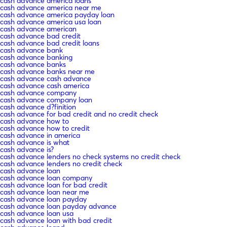
cash advance america loans
cash advance america near me
cash advance america payday loan
cash advance america usa loan
cash advance american
cash advance bad credit
cash advance bad credit loans
cash advance bank
cash advance banking
cash advance banks
cash advance banks near me
cash advance cash advance
cash advance cash america
cash advance company
cash advance company loan
cash advance d?finition
cash advance for bad credit and no credit check
cash advance how to
cash advance how to credit
cash advance in america
cash advance is what
cash advance is?
cash advance lenders no check systems no credit check
cash advance lenders no credit check
cash advance loan
cash advance loan company
cash advance loan for bad credit
cash advance loan near me
cash advance loan payday
cash advance loan payday advance
cash advance loan usa
cash advance loan with bad credit