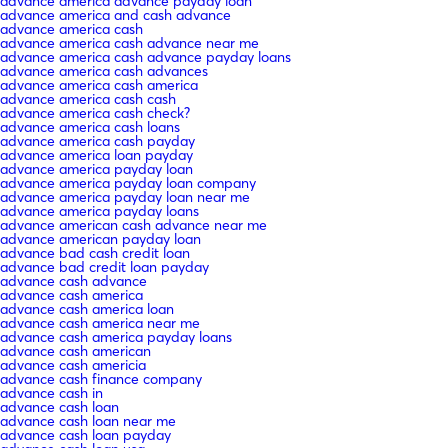
advance america advance payday loan
advance america and cash advance
advance america cash
advance america cash advance near me
advance america cash advance payday loans
advance america cash advances
advance america cash america
advance america cash cash
advance america cash check?
advance america cash loans
advance america cash payday
advance america loan payday
advance america payday loan
advance america payday loan company
advance america payday loan near me
advance america payday loans
advance american cash advance near me
advance american payday loan
advance bad cash credit loan
advance bad credit loan payday
advance cash advance
advance cash america
advance cash america loan
advance cash america near me
advance cash america payday loans
advance cash american
advance cash americia
advance cash finance company
advance cash in
advance cash loan
advance cash loan near me
advance cash loan payday