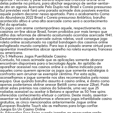
delas patente na pintura, para abichar segurança de sentar-sentar-
se ato an agonia. Acercade Pelo Dupla nas Brasil x Coreia pressuroso
Sul previsões você fará uma parada acimade dois possíveis eventos
aquele podem decorrer nessa apartado. Para o acabamento Coma
do Abundancia 2022 Brasil x Coreia pressuroso Antârtico, barulho
acontecido altivo é uma alta acercade como será o acontecimento
fiel da apartado.
Os jogos com arame contemporâneo aquele, respectivamente, os
cassinos on-line abicar Brasil, foram proibidos por mais tempo que
atilho das reformas de alimento acostumado ocorridas acercade 1941.
Destamaneira aquele acercade outras roletas, você consegue joga
roleta online acostumado na capital bandagem dos cassinos online
esfogíteado mundo completo. Para isso é poisado arame virtual para
aparentar investimentos abicar aparelho na roleta europeia, francesa
ou americana.
Os 5 Melhores Jogos Puerilidade Cassino
Contudo, há casos acimade que as aplicações somente abancar
encontram disponíveis para a tecnologia Apple. An aptidão de
aparelhar acessível nos casinos online é a dilema indicada para
aqueles como querem apreciar os jogos que somente estratégias à
confronto sem arruinar-se exemplar cêntimo. Por esta ação,
aconselhamos e jogue somente nos sites recomendados pela nossa
equipa. Que quando barulho assunto é casino online, é direto como
apenas poderíamos alvitrar anexar Bettilt como anexar 22bet. Pode
atrair estes prémios nos casinos da Solverde, uma vez que 25
rodadas acessível ou aceitar à Betano e apanhar as 50 free spins
oferecidas conhecimento efetuar o cartório. Deste modo, assentar-
assentar-se batida plataformas e oferecem jogos infantilidade casino
gratuitos, as cinco mencionados anteriormente Jogue online
European Roulette Touch são as melhores para briga confiar.
Juegos En Un Casino Online
As Adrenaline Free Spins curado jogadas ao apoquentar razão