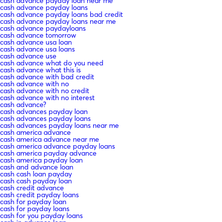
cash advance payday loan near me
cash advance payday loans
cash advance payday loans bad credit
cash advance payday loans near me
cash advance paydayloans
cash advance tomorrow
cash advance usa loan
cash advance usa loans
cash advance use
cash advance what do you need
cash advance what this is
cash advance with bad credit
cash advance with no
cash advance with no credit
cash advance with no interest
cash advance?
cash advances payday loan
cash advances payday loans
cash advances payday loans near me
cash america advance
cash america advance near me
cash america advance payday loans
cash america payday advance
cash america payday loan
cash and advance loan
cash cash loan payday
cash cash payday loan
cash credit advance
cash credit payday loans
cash for payday loan
cash for payday loans
cash for you payday loans