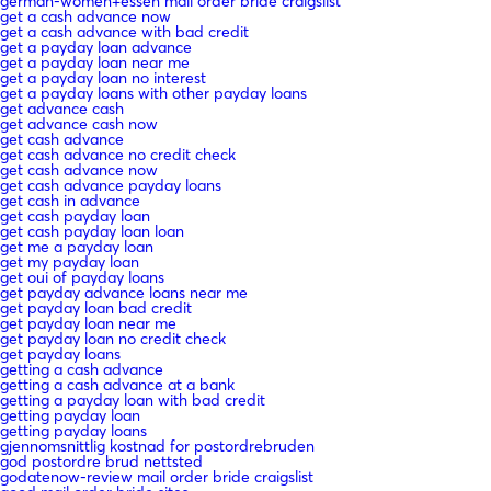
german-women+essen mail order bride craigslist
get a cash advance now
get a cash advance with bad credit
get a payday loan advance
get a payday loan near me
get a payday loan no interest
get a payday loans with other payday loans
get advance cash
get advance cash now
get cash advance
get cash advance no credit check
get cash advance now
get cash advance payday loans
get cash in advance
get cash payday loan
get cash payday loan loan
get me a payday loan
get my payday loan
get oui of payday loans
get payday advance loans near me
get payday loan bad credit
get payday loan near me
get payday loan no credit check
get payday loans
getting a cash advance
getting a cash advance at a bank
getting a payday loan with bad credit
getting payday loan
getting payday loans
gjennomsnittlig kostnad for postordrebruden
god postordre brud nettsted
godatenow-review mail order bride craigslist