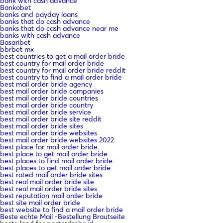
bank with cash advance
Bankobet
banks and payday loans
banks that do cash advance
banks that do cash advance near me
banks with cash advance
Basaribet
bbrbet mx
best countries to get a mail order bride
best country for mail order bride
best country for mail order bride reddit
best country to find a mail order bride
best mail order bride agency
best mail order bride companies
best mail order bride countries
best mail order bride country
best mail order bride service
best mail order bride site reddit
best mail order bride sites
best mail order bride websites
best mail order bride websites 2022
best place for mail order bride
best place to get mail order bride
best places to find mail order bride
best places to get mail order bride
best rated mail order bride sites
best real mail order bride site
best real mail order bride sites
best reputation mail order bride
best site mail order bride
best website to find a mail order bride
Beste echte Mail -Bestellung Brautseite