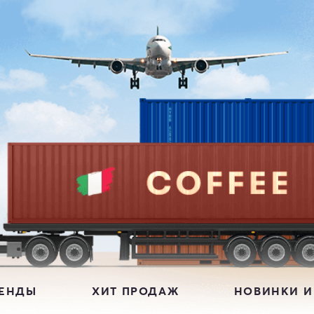
РЕНДЫ
ХИТ ПРОДАЖ
НОВИНКИ И