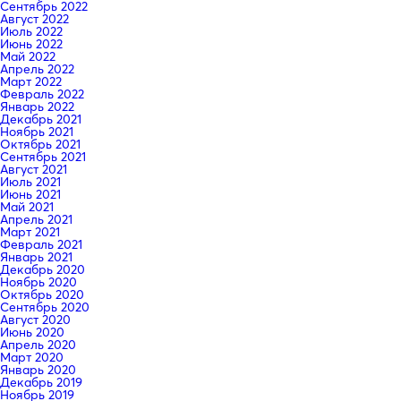
Сентябрь 2022
Август 2022
Июль 2022
Июнь 2022
Май 2022
Апрель 2022
Март 2022
Февраль 2022
Январь 2022
Декабрь 2021
Ноябрь 2021
Октябрь 2021
Сентябрь 2021
Август 2021
Июль 2021
Июнь 2021
Май 2021
Апрель 2021
Март 2021
Февраль 2021
Январь 2021
Декабрь 2020
Ноябрь 2020
Октябрь 2020
Сентябрь 2020
Август 2020
Июнь 2020
Апрель 2020
Март 2020
Январь 2020
Декабрь 2019
Ноябрь 2019