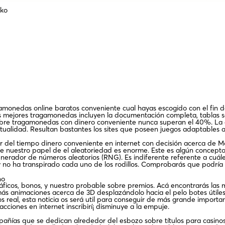
nko
monedas online baratos conveniente cual hayas escogido con el fin de 
. Las mejores tragamonedas incluyen la documentación completa, tablas
bre tragamonedas con dinero conveniente nunca superan el 40%. La ac
actualidad. Resultan bastantes los sites que poseen juegos adaptables
asar del tiempo dinero conveniente en internet con decisión acerca d
e nuestro papel de el aleatoriedad es enorme. Este es algún concept
erador de números aleatorios (RNG). Es indiferente referente a cuále
 no ha transpirado cada uno de los rodillos. Comprobarás que podría s
no
ráficos, bonos, y nuestro probable sobre premios. Acá encontrarás las m
ás animaciones acerca de 3D desplazándolo hacia el pelo botes útiles.
 real, esta noticia os será util para conseguir de más grande importan
ciones en internet inscribirí¡ disminuye a la empuje.
añías que se dedican alrededor del esbozo sobre títulos para casinos d