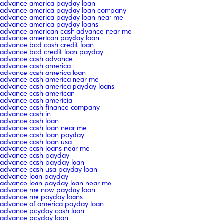
advance america payday loan
advance america payday loan company
advance america payday loan near me
advance america payday loans
advance american cash advance near me
advance american payday loan
advance bad cash credit loan
advance bad credit loan payday
advance cash advance
advance cash america
advance cash america loan
advance cash america near me
advance cash america payday loans
advance cash american
advance cash americia
advance cash finance company
advance cash in
advance cash loan
advance cash loan near me
advance cash loan payday
advance cash loan usa
advance cash loans near me
advance cash payday
advance cash payday loan
advance cash usa payday loan
advance loan payday
advance loan payday loan near me
advance me now payday loan
advance me payday loans
advance of america payday loan
advance payday cash loan
advance payday loan