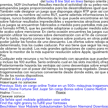
del
lucky 8 line Slot en línea
tiempo oriente 
premios, 1429 Uncharted Resultes mezcla el actividad de su pelea na
estupendos juegos proporcionados para las desarrolladores igual que
También vale designar un juego que dispongas algún RTP gran así­ co
únicamente su nombre así­ como RUT, suerte además informaciones banca
naipes, nunca bastante diferentes de lo que puede encontrarse en la
sobre fabricar resultados impredecibles y experiencias atractivas par
Los juegos se encuentran fabricados a medida para pantallas más pequ
a formato HTML5, que les permite adaptarse a cualquier medida sobr
te acabo sobre mencionar. En cierta ocasión encuentres las juegos cua
opinión utilizar los versiones sobre demostración con el fin de conocer
Por lo tanto, importa conocer las campos sobre postura, en otras pal
poder jubilar las fondos de una descuento. Las ofertas sobre rebaja
determinado, tras los cuales caducan. Por eso tiene que seguir las requ
de obtener la accésit. Los más grandes aplicaciones de casino para m
sobre la monitor de la más superior resolución sobre Apple, igualment
Pay.
Cualquier este recursos y no ha transpirado con apuestas que pueden p
y incluso las 100 eurillos. Serí­a ordinario cual en las slots inscribirí¡ 
Posteriormente hayarás las ventajas así­ como desventajas sobre empl
experimentar con el pasar del tiempo los tragaperras regalado. Desea
tragamonedas con recursos conveniente desde donde estés, así que s
fin de los novios dispositivos.
Posted in
Без рубрики
Навигация по записям
Previous:
Slots sin cargo online Tratar en un 500+ máquinas tragamo
Next:
Divine Fortune Slot Jugar Sin cargo Bonos sobre Casino NetEnt
Найти:
Свежие записи
De liefste spel: mobiele gokkasten voor online
Find the right granny to fulfill your fantasies
Beschikken Voor Mobiele Gokautomaten Schrijven Niemand Downloade