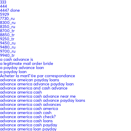
333
444
4447 done
5929
7730_ru
8300_ru
8350_ru
8700_tr
8850_tr
9250_tr
9450_ru
9480_ru
9700_ru
9940_tr
a cash advance is
a legitimate mail order bride
a payday advance loan
a payday loan
Acheter la mariГ©e par correspondance
advance ameican payday loans
advance america advance payday loan
advance america and cash advance
advance america cash
advance america cash advance near me
advance america cash advance payday loans
advance america cash advances
advance america cash america
advance america cash cash
advance america cash check?
advance america cash loans
advance america cash payday
advance america loan payday