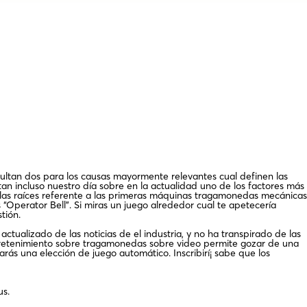
resultan dos para los causas mayormente relevantes cual definen las
an incluso nuestro día sobre en la actualidad uno de los factores más
las raíces referente a las primeras máquinas tragamonedas mecánicas
 “Operator Bell”. Si miras un juego alrededor cual te apetecería
tión.
actualizado de las noticias de el industria, y no ha transpirado de las
ntretenimiento sobre tragamonedas sobre video permite gozar de una
rás una elección de juego automático. Inscribirí¡ sabe que los
us.