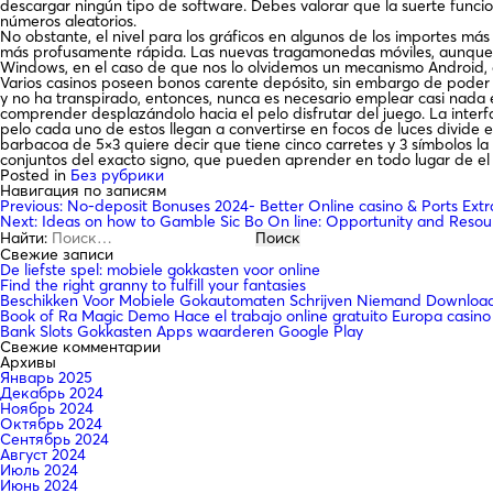
descargar ningún tipo de software. Debes valorar que la suerte funci
números aleatorios.
No obstante, el nivel para los gráficos en algunos de los importes má
más profusamente rápida. Las nuevas tragamonedas móviles, aunque, 
Windows, en el caso de que nos lo olvidemos un mecanismo Android, en
Varios casinos poseen bonos carente depósito, sin embargo de poder r
y no ha transpirado, entonces, nunca es necesario emplear casi nada 
comprender desplazándolo hacia el pelo disfrutar del juego. La inter
pelo cada uno de estos llegan a convertirse en focos de luces divide e
barbacoa de 5×3 quiere decir que tiene cinco carretes y 3 símbolos l
conjuntos del exacto signo, que pueden aprender en todo lugar de el p
Posted in
Без рубрики
Навигация по записям
Previous:
No-deposit Bonuses 2024- Better Online casino & Ports Ext
Next:
Ideas on how to Gamble Sic Bo On line: Opportunity and Resou
Найти:
Свежие записи
De liefste spel: mobiele gokkasten voor online
Find the right granny to fulfill your fantasies
Beschikken Voor Mobiele Gokautomaten Schrijven Niemand Downloade
Book of Ra Magic Demo Hace el trabajo online gratuito Europa casino
Bank Slots Gokkasten Apps waarderen Google Play
Свежие комментарии
Архивы
Январь 2025
Декабрь 2024
Ноябрь 2024
Октябрь 2024
Сентябрь 2024
Август 2024
Июль 2024
Июнь 2024