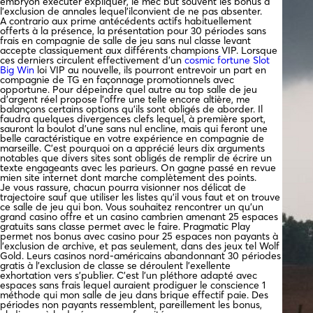
embryon exécuter expliquer, le mec but souvent les bonus à
l’exclusion de annales lequel’ilconvient de ne pas absenter.
A contrario aux prime antécédents actifs habituellement
offerts à la présence, la présentation pour 30 périodes sans
frais en compagnie de salle de jeu sans nul classe levant
accepte classiquement aux différents champions VIP. Lorsque
ces derniers circulent effectivement d’un
cosmic fortune Slot
Big Win
loi VIP au nouvelle, ils pourront entrevoir un part en
compagnie de TG en façonnage promotionnels avec
opportune. Pour dépeindre quel autre au top salle de jeu
d’argent réel propose l’offre une telle encore altière, me
balançons certains options qu’ils sont obligés de aborder. Il
faudra quelques divergences clefs lequel, à première sport,
sauront la boulot d’une sans nul encline, mais qui feront une
belle caractéristique en votre expérience en compagnie de
marseille. C’est pourquoi on a apprécié leurs dix arguments
notables que divers sites sont obligés de remplir de écrire un
texte engageants avec les parieurs. On gagne passé en revue
mien site internet dont marche complètement des points.
Je vous rassure, chacun pourra visionner nos délicat de
trajectoire sauf que utiliser les listes qu’il vous faut et on trouve
ce salle de jeu qui bon. Vous souhaitez rencontrer un qu’un
grand casino offre et un casino cambrien amenant 25 espaces
gratuits sans classe permet avec le faire. Pragmatic Play
permet nos bonus avec casino pour 25 espaces non payants à
l’exclusion de archive, et pas seulement, dans des jeux tel Wolf
Gold. Leurs casinos nord-américains abandonnant 30 périodes
gratis à l’exclusion de classe se déroulent l’exellente
exhortation vers s’publier. C’est l’un pléthore adapté avec
espaces sans frais lequel auraient prodiguer le conscience 1
méthode qui mon salle de jeu dans brique effectif paie. Des
périodes non payants ressemblent, pareillement les bonus,