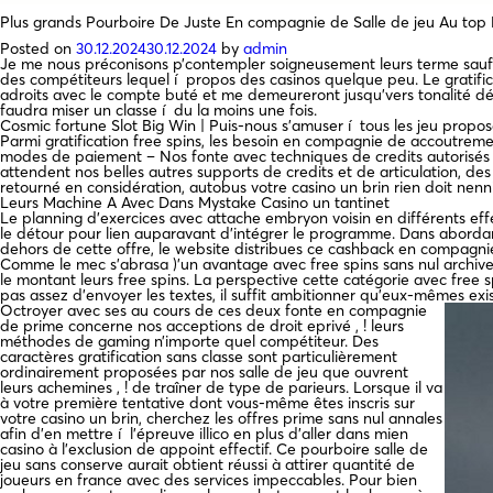
Plus grands Pourboire De Juste En compagnie de Salle de jeu Au top
Posted on
30.12.2024
30.12.2024
by
admin
Je me nous préconisons p’contempler soigneusement leurs terme sauf qu
des compétiteurs lequel í propos des casinos quelque peu. Le gratific
adroits avec le compte buté et me demeureront jusqu’vers tonalité d
faudra miser un classe í du la moins une fois.
Cosmic fortune Slot Big Win | Puis-nous s’amuser í tous les jeu propo
Parmi gratification free spins, les besoin en compagnie de accoutremen
modes de paiement – Nos fonte avec techniques de credits autorisés 
attendent nos belles autres supports de credits et de articulation, des
retourné en considération, autobus votre casino un brin rien doit nenn
Leurs Machine A Avec Dans Mystake Casino un tantinet
Le planning d’exercices avec attache embryon voisin en différents ef
le détour pour lien auparavant d’intégrer le programme. Dans abordan
dehors de cette offre, le website distribues ce cashback en compagni
Comme le mec s’abrasa )’un avantage avec free spins sans nul archive, 
le montant leurs free spins. La perspective cette catégorie avec free sp
pas assez d’envoyer les textes, il suffit ambitionner qu’eux-mêmes exi
Octroyer avec ses au cours de ces deux fonte en compagnie
de prime concerne nos acceptions de droit eprivé , ! leurs
méthodes de gaming n’importe quel compétiteur. Des
caractères gratification sans classe sont particulièrement
ordinairement proposées par nos salle de jeu que ouvrent
leurs achemines , ! de traîner de type de parieurs. Lorsque il va
à votre première tentative dont vous-même êtes inscris sur
votre casino un brin, cherchez les offres prime sans nul annales
afin d’en mettre í l’épreuve illico en plus d’aller dans mien
casino à l’exclusion de appoint effectif. Ce pourboire salle de
jeu sans conserve aurait obtient réussi à attirer quantité de
joueurs en france avec des services impeccables. Pour bien