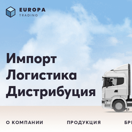
Импорт
Логистика
Дистрибуция
О КОМПАНИИ
ПРОДУКЦИЯ
Б