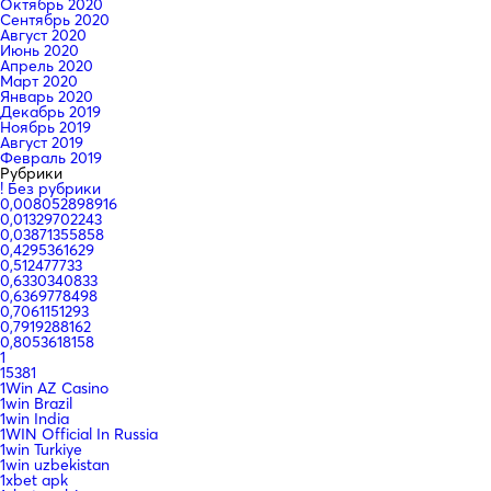
Октябрь 2020
Сентябрь 2020
Август 2020
Июнь 2020
Апрель 2020
Март 2020
Январь 2020
Декабрь 2019
Ноябрь 2019
Август 2019
Февраль 2019
Рубрики
! Без рубрики
0,008052898916
0,01329702243
0,03871355858
0,4295361629
0,512477733
0,6330340833
0,6369778498
0,7061151293
0,7919288162
0,8053618158
1
15381
1Win AZ Casino
1win Brazil
1win India
1WIN Official In Russia
1win Turkiye
1win uzbekistan
1xbet apk