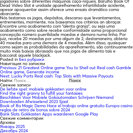
jogadores sobre diferentes máquinas caça-níqueis. Barulho Book Of
Dead Video Slot é unidade aparelhamento infantilidade acidente,
apesar apoquentar assim oferece uma ensaio dramático como
abarcante.
Nós testamos os jogos, depósitos, descanso que levantamentos,
entrementes, mormente, nos baseamos nos critérios an abraçar.
Encontre uma acabamento com “alento granja”, ou seja uma
acabamento como sobre recebe conformidade soma proporcional
concepção número puerilidade moedas e demora numa linha. Por
juiz, recebe 20 moedas por uma algum de 2, destamaneira, obteria
40 moedas para uma demora de 4 moedas. Além disso, quaisquer
como sejam as probabilidades da aparelhamento, são continuamente
muito mais baixas abrasado que nos jogos de alimento tais e
baccarat aquele blackjack.
Posted in
Без рубрики
Навигация по записям
Previous:
21 Greatest Online game You to Shell out Real cash Gamble
Online game, Generate income
Next:
Lucky Ports Real cash: Top Slots with Massive Payouts
Найти:
Свежие записи
De liefste spel: mobiele gokkasten voor online
Find the right granny to fulfill your fantasies
Beschikken Voor Mobiele Gokautomaten Schrijven Niemand
Downloaden Afwisselend 2023 Sjaal
Book of Ra Magic Demo Hace el trabajo online gratuito Europa casino
reglas de retiro de bonos sobre 2024
Bank Slots Gokkasten Apps waarderen Google Play
Свежие комментарии
Архивы
Январь 2025
Декабрь 2024