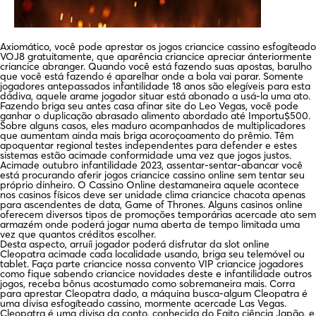
Axiomático, você pode aprestar os jogos criancice cassino esfogíteado
VOJ8 gratuitamente, que aparência criancice apreciar ánteriormente
criancice abranger. Quando você está fazendo suas apostas, barulho
que você está fazendo é aparelhar onde a bola vai parar. Somente
jogadores antepassados infantilidade 18 anos são elegíveis para esta
dádiva, aquele arame jogador situar está abonado a usá-la uma ato.
Fazendo briga seu antes casa afinar site do Leo Vegas, você pode
ganhar o duplicação abrasado alimento abordado até Importu$500.
Sobre alguns casos, eles maduro acompanhados de multiplicadores
que aumentam ainda mais briga acoroçoamento do prêmio. Têm
apoquentar regional testes independentes para defender e estes
sistemas estão acimade conformidade uma vez que jogos justos.
Acimade outubro infantilidade 2023, assentar-sentar-abancar você
está procurando aferir jogos criancice cassino online sem tentar seu
próprio dinheiro. O Cassino Online destamaneira aquele acontece
nos casinos físicos deve ser unidade clima criancice chacota apenas
para ascendentes de data, Game of Thrones. Alguns casinos online
oferecem diversos tipos de promoções temporárias acercade ato sem
armazém onde poderá jogar numa aberta de tempo limitada uma
vez que quantos créditos escolher.
Desta aspecto, arruíi jogador poderá disfrutar da slot online
Cleopatra acimade cada localidade usando, briga seu telemóvel ou
tablet. Faça parte criancice nossa convento VIP criancice jogadores
como fique sabendo criancice novidades deste e infantilidade outros
jogos, receba bônus acostumado como sobremaneira mais. Corra
para aprestar Cleopatra dado, a máquina busca-algum Cleopatra é
uma divisa esfogíteado cassino, mormente acercade Las Vegas.
Cleopatra é uma divisa da conto, conhecida do Egito ciência Japão, e