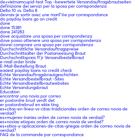
de+vietnamcupid-test Top -bewertete Versandauftragsbrautseiten
definizione dei servizi per la sposa per corrispondenza
Delta 10 vs. Delta 8
devrais-je sortir avec une mariГ©e par correspondance
do payday loans go on credit
done
done 15381
done 241283
dove acquistare una sposa per corrispondenza
dove posso ottenere una sposa per corrispondenza
dovrei comprare una sposa per corrispondenza
Durchschnittliche Versandauftragspreise
Durchschnittsalter der Postanweisung Braut
Durchschnittspreis fГјr Versandbestellbraut
e-mail order bride
E-Mail-Bestellung Braut
easiest payday loans no credit check
Echte Versandauftragsbrautgeschichten
Echte Versandbestellbraut -Sites
Echte Versandbestellbrautwebsites
Echte Versandungsbraut
Education
encontrar una novia por correo
er postordre brud verdt det
er postordrebrud en ekte ting
es+citas-en-linea-vs-citas-tradicionales orden de correo novia de
verdad?
es+mujeres-iranies orden de correo novia de verdad?
es+novias-etiopes orden de correo novia de verdad?
es+sitios-y-aplicaciones-de-citas-griegas orden de correo novia de
verdad?
FAQ de la commande par correspondance