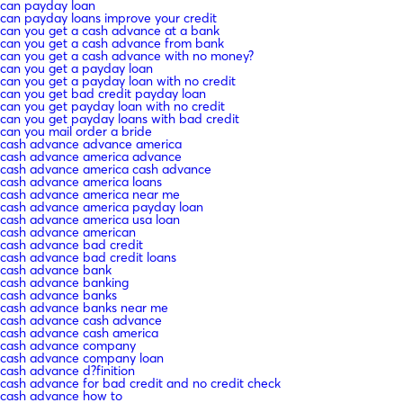
can payday loan
can payday loans improve your credit
can you get a cash advance at a bank
can you get a cash advance from bank
can you get a cash advance with no money?
can you get a payday loan
can you get a payday loan with no credit
can you get bad credit payday loan
can you get payday loan with no credit
can you get payday loans with bad credit
can you mail order a bride
cash advance advance america
cash advance america advance
cash advance america cash advance
cash advance america loans
cash advance america near me
cash advance america payday loan
cash advance america usa loan
cash advance american
cash advance bad credit
cash advance bad credit loans
cash advance bank
cash advance banking
cash advance banks
cash advance banks near me
cash advance cash advance
cash advance cash america
cash advance company
cash advance company loan
cash advance d?finition
cash advance for bad credit and no credit check
cash advance how to