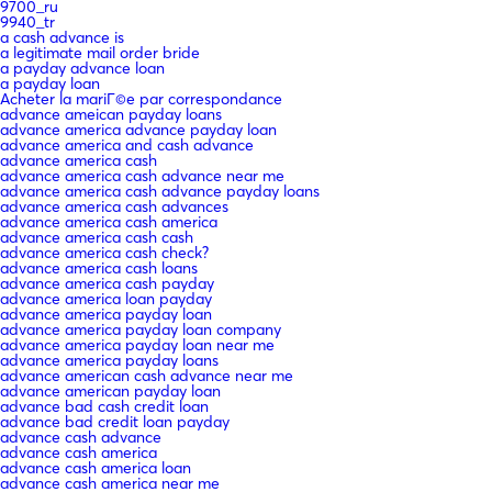
9700_ru
9940_tr
a cash advance is
a legitimate mail order bride
a payday advance loan
a payday loan
Acheter la mariГ©e par correspondance
advance ameican payday loans
advance america advance payday loan
advance america and cash advance
advance america cash
advance america cash advance near me
advance america cash advance payday loans
advance america cash advances
advance america cash america
advance america cash cash
advance america cash check?
advance america cash loans
advance america cash payday
advance america loan payday
advance america payday loan
advance america payday loan company
advance america payday loan near me
advance america payday loans
advance american cash advance near me
advance american payday loan
advance bad cash credit loan
advance bad credit loan payday
advance cash advance
advance cash america
advance cash america loan
advance cash america near me