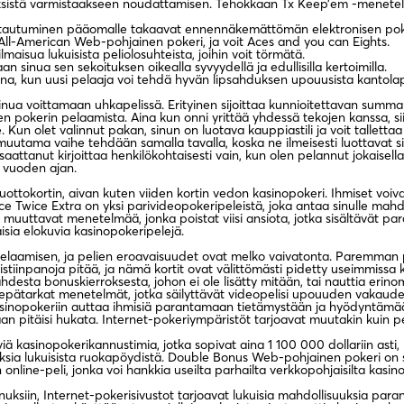
sistä varmistaakseen noudattamisen. Tehokkaan Tx Keep’em -menetelmä
omistautuminen pääomalle takaavat ennennäkemättömän elektronisen po
 All-American Web-pohjainen pokeri, ja voit Aces and you can Eights.
maisua lukuisista peliolosuhteista, joihin voit törmätä.
inua sen sekoituksen oikealla syvyydellä ja edullisilla kertoimilla.
ina, kun uusi pelaaja voi tehdä hyvän lipsahduksen upouusista kantolap
nua voittamaan uhkapelissä. Erityinen sijoittaa kunnioitettavan summa
 pokerin pelaamista. Aina kun onni yrittää yhdessä tekojen kanssa, siit
un olet valinnut pakan, sinun on luotava kauppiastili ja voit tallettaa s
utama vaihe tehdään samalla tavalla, koska ne ilmeisesti luottavat siih
attanut kirjoittaa henkilökohtaisesti vain, kun olen pelannut jokaisell
ta vuoden ajan.
luottokortin, aivan kuten viiden kortin vedon kasinopokeri. Ihmiset vo
ice Twice Extra on yksi parivideopokeripeleistä, joka antaa sinulle ma
uuttavat menetelmää, jonka poistat viisi ansiota, jotka sisältävät p
ia ​​elokuvia kasinopokeripelejä.
esi pelaamisen, ja pelien eroavaisuudet ovat melko vaivatonta. Paremma
ä muistiinpanoja pitää, ja nämä kortit ovat välittömästi pidetty useimm
hdesta bonuskierroksesta, johon ei ole lisätty mitään, tai nauttia erin
 epätarkat menetelmät, jotka säilyttävät videopelisi upouuden vakaude
sinopokeriin auttaa ihmisiä parantamaan tietämystään ja hyödyntämään o
 pitäisi hukata. Internet-pokeriympäristöt tarjoavat muutakin kuin pelk
 kasinopokerikannustimia, jotka sopivat aina 1 100 000 dollariin asti, k
ituksia lukuisista ruokapöydistä. Double Bonus Web-pohjainen pokeri on 
 online-peli, jonka voi hankkia useilta parhailta verkkopohjaisilta kasi
nuksiin, Internet-pokerisivustot tarjoavat lukuisia mahdollisuuksia para