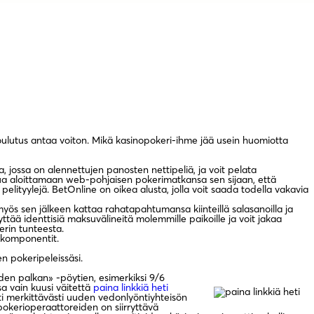
oulutus antaa voiton.
Mikä kasinopokeri-ihme jää usein huomiotta
a, jossa on alennettujen panosten nettipeliä, ja voit pelata
 sinua aloittamaan web-pohjaisen pokerimatkansa sen sijaan, että
​pelityylejä. BetOnline on oikea alusta, jolla voit saada todella vakavia
myös sen jälkeen kattaa rahatapahtumansa kiinteillä salasanoilla ja
ää identtisiä maksuvälineitä molemmille paikoille ja voit jakaa
erin tunteesta.
t komponentit.
n pokeripeleissäsi.
äyden palkan» -pöytien, esimerkiksi 9/6
a vain kuusi väitettä
paina linkkiä heti
tti merkittävästi uuden vedonlyöntiyhteisön
pokerioperaattoreiden on siirryttävä