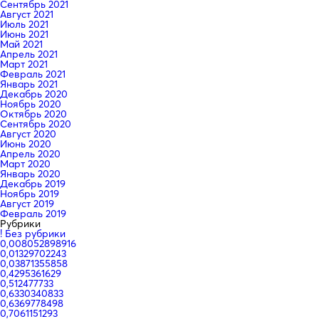
Сентябрь 2021
Август 2021
Июль 2021
Июнь 2021
Май 2021
Апрель 2021
Март 2021
Февраль 2021
Январь 2021
Декабрь 2020
Ноябрь 2020
Октябрь 2020
Сентябрь 2020
Август 2020
Июнь 2020
Апрель 2020
Март 2020
Январь 2020
Декабрь 2019
Ноябрь 2019
Август 2019
Февраль 2019
Рубрики
! Без рубрики
0,008052898916
0,01329702243
0,03871355858
0,4295361629
0,512477733
0,6330340833
0,6369778498
0,7061151293