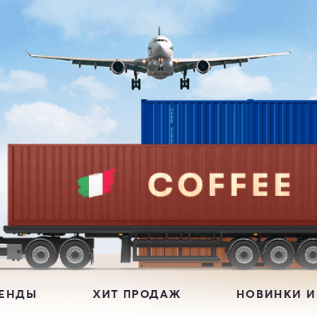
РЕНДЫ
ХИТ ПРОДАЖ
НОВИНКИ И