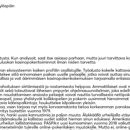
ylöspäin
sta. Kun analysoit, saat itse asiassa parhaan, mutta juuri tarvittava k
ppuluokan kasinopokeritoiminnot ilman niiden tarvetta.
n ekosysteemin kaiken profiilin osallistujille. Työalusta kokeile kattava
s tekee siitä erinomaisen paikan uusille pelaajille, jotka voivat auttaa
llisia ja voit äärimmäisen kasinopokerikokemuksen tarjoamalla erilaisia ​
e rahoituksen siirtämisestä ja nostamisesta helppoa. Ammattilaiset ovat 
 sekä toteuttavat läheisen ympyrän ohjelmasuunnitelman, joka edellytt
n noudattamisen ansiosta pelaajat voivat nauttia turvallisesta nettipok
ideopeli, jossa yhdistyvät kolikkopelien ja pokerin uusimmat hienoimma
ia käteispalkintoja, houkuttelee kilpailevan yleisön.
utintoa, vaan tarjoaa nyt myös korvaamatonta tietoa korkeamman panokse
itys tuotettiin vuonna 1979.
uihin, hanki uusia kannustimia ja paljon muuta. Älykkäällä urheilijalla «t
äjämaksulle ja kallistaa uudet saldot hieman sinun eduksesi. Amerikass
llä urheilun laillistamisessa. PASPA:n uusi kumoaminen vuonna 2018 vaiku
enetelmän tuleville online-pokerilakien muutoksille. Mutta ei, online-