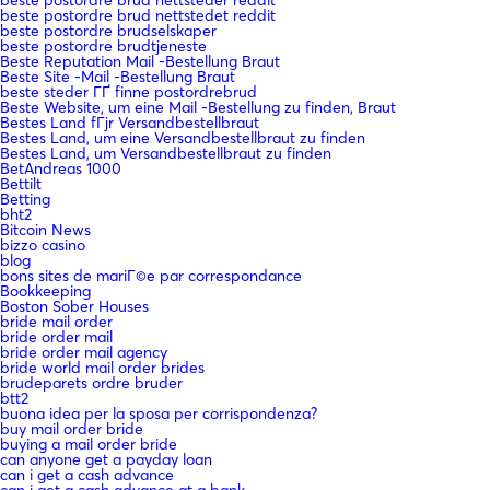
beste postordre brud nettstedet reddit
beste postordre brudselskaper
beste postordre brudtjeneste
Beste Reputation Mail -Bestellung Braut
Beste Site -Mail -Bestellung Braut
beste steder ГҐ finne postordrebrud
Beste Website, um eine Mail -Bestellung zu finden, Braut
Bestes Land fГјr Versandbestellbraut
Bestes Land, um eine Versandbestellbraut zu finden
Bestes Land, um Versandbestellbraut zu finden
BetAndreas 1000
Bettilt
Betting
bht2
Bitcoin News
bizzo casino
blog
bons sites de mariГ©e par correspondance
Bookkeeping
Boston Sober Houses
bride mail order
bride order mail
bride order mail agency
bride world mail order brides
brudeparets ordre bruder
btt2
buona idea per la sposa per corrispondenza?
buy mail order bride
buying a mail order bride
can anyone get a payday loan
can i get a cash advance
can i get a cash advance at a bank