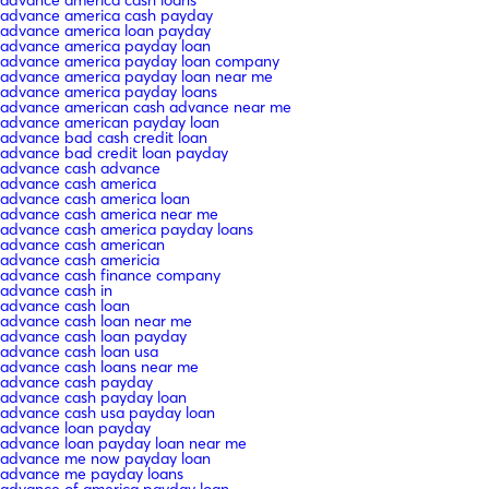
advance america cash payday
advance america loan payday
advance america payday loan
advance america payday loan company
advance america payday loan near me
advance america payday loans
advance american cash advance near me
advance american payday loan
advance bad cash credit loan
advance bad credit loan payday
advance cash advance
advance cash america
advance cash america loan
advance cash america near me
advance cash america payday loans
advance cash american
advance cash americia
advance cash finance company
advance cash in
advance cash loan
advance cash loan near me
advance cash loan payday
advance cash loan usa
advance cash loans near me
advance cash payday
advance cash payday loan
advance cash usa payday loan
advance loan payday
advance loan payday loan near me
advance me now payday loan
advance me payday loans
advance of america payday loan