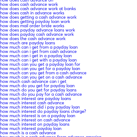
how does cash advance work
how does cash advance work at banks
how does cash in advance works
how does getting a cash advance work
how does getting payday loan work
how does mail order bride works
how does payday advance loans work
how does payday cash advance work
how does the cash advance work
how much are payday loans
how much can i get from a payday loan
how much can i get from cash advance
how much can i get in a payday loan
how much can i get with a payday loan
how much can you get a payday loan for
how much can you get for a payday loan
how much can you get from a cash advance
how much can you get on a cash advance
how much cash advance can i get
how much do you get for payday loan
how much do you get for payday loans
how much do you pay for a cash advance
how much interest are payday loans
how much interest cash advance
how much interest did i pay payday loan
how much interest do payday loans charge?
how much interest is on a payday loan
how much interest on cash advance
how much interest on payday loans
how much interest payday loan
how much is a cash advance
how much is a cash advance from advance america