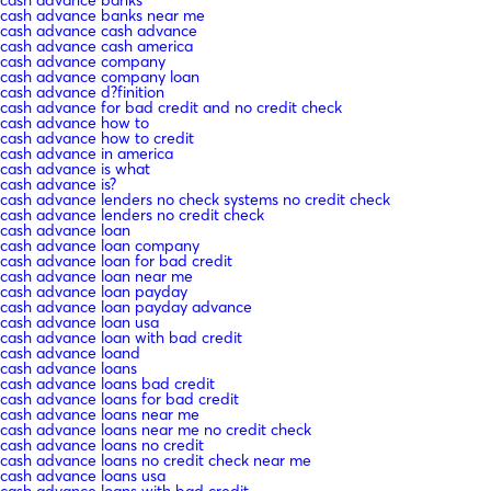
cash advance banks near me
cash advance cash advance
cash advance cash america
cash advance company
cash advance company loan
cash advance d?finition
cash advance for bad credit and no credit check
cash advance how to
cash advance how to credit
cash advance in america
cash advance is what
cash advance is?
cash advance lenders no check systems no credit check
cash advance lenders no credit check
cash advance loan
cash advance loan company
cash advance loan for bad credit
cash advance loan near me
cash advance loan payday
cash advance loan payday advance
cash advance loan usa
cash advance loan with bad credit
cash advance loand
cash advance loans
cash advance loans bad credit
cash advance loans for bad credit
cash advance loans near me
cash advance loans near me no credit check
cash advance loans no credit
cash advance loans no credit check near me
cash advance loans usa
cash advance loans with bad credit