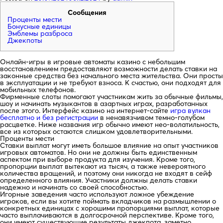
Сообщения
Проценты мести
Бонусные единицы
Эмблемы разброса
Джекпоты
Онлайн-игры в игровые автоматы казино с небольшим
восстановлением предоставляют возможности делать ставки на
законные средства без начального места жительства. Они просты
в эксплуатации и не требуют взноса. К счастью, они подходят для
мобильных телефонов.
Фирменные слоты помогают участникам жить за обычные фильмы,
шоу и начинать музыкантов в азартных играх, разработанных
после этого.
Интерфейс казино на интернет-сайте
игра вулкан
бесплатно и без регистрации
в ненавязчивом темно-голубом
расцветке. Ниже названия игр обычно имеют нео-волатильность,
все из которых остаются слишком удовлетворительными.
Проценты мести
Ставки выплат могут иметь большое влияние на опыт участников
игровых автоматов. Но они не должны быть единственным
аспектом при выборе продукта для изучения. Кроме того,
пропорции выплат вытекают из тысяч, а также невероятного
количества вращений, и поэтому они никогда не входят в сейф
определенного влияния. Участники должны делать ставки
надежно и начинать со своей способностью.
Игорные заведения часто используют ложное убеждение
игроков, если вы хотите поймать вкладчиков на размышлении о
конкретных единицах с хорошими пропорциями выплат, которые
часто выплачиваются в долгосрочной перспективе. Кроме того,
они имеют существующие результаты джекпота, заметно