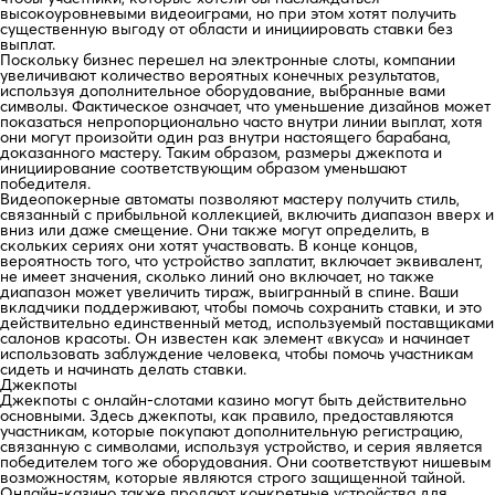
высокоуровневыми видеоиграми, но при этом хотят получить
существенную выгоду от области и инициировать ставки без
выплат.
Поскольку бизнес перешел на электронные слоты, компании
увеличивают количество вероятных конечных результатов,
используя дополнительное оборудование, выбранные вами
символы. Фактическое означает, что уменьшение дизайнов может
показаться непропорционально часто внутри линии выплат, хотя
они могут произойти один раз внутри настоящего барабана,
доказанного мастеру. Таким образом, размеры джекпота и
инициирование соответствующим образом уменьшают
победителя.
Видеопокерные автоматы позволяют мастеру получить стиль,
связанный с прибыльной коллекцией, включить диапазон вверх и
вниз или даже смещение. Они также могут определить, в
скольких сериях они хотят участвовать. В конце концов,
вероятность того, что устройство заплатит, включает эквивалент,
не имеет значения, сколько линий оно включает, но также
диапазон может увеличить тираж, выигранный в спине. Ваши
вкладчики поддерживают, чтобы помочь сохранить ставки, и это
действительно единственный метод, используемый поставщиками
салонов красоты. Он известен как элемент «вкуса» и начинает
использовать заблуждение человека, чтобы помочь участникам
сидеть и начинать делать ставки.
Джекпоты
Джекпоты с онлайн-слотами казино могут быть действительно
основными. Здесь джекпоты, как правило, предоставляются
участникам, которые покупают дополнительную регистрацию,
связанную с символами, используя устройство, и серия является
победителем того же оборудования. Они соответствуют нишевым
возможностям, которые являются строго защищенной тайной.
Онлайн-казино также продают конкретные устройства для