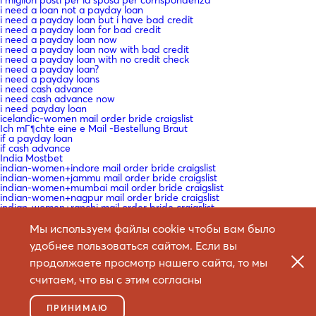
i need a loan not a payday loan
i need a payday loan but i have bad credit
i need a payday loan for bad credit
i need a payday loan now
i need a payday loan now with bad credit
i need a payday loan with no credit check
i need a payday loan?
i need a payday loans
i need cash advance
i need cash advance now
i need payday loan
icelandic-women mail order bride craigslist
Ich mГ¶chte eine e Mail -Bestellung Braut
if a payday loan
if cash advance
India Mostbet
indian-women+indore mail order bride craigslist
indian-women+jammu mail order bride craigslist
indian-women+mumbai mail order bride craigslist
indian-women+nagpur mail order bride craigslist
indian-women+ranchi mail order bride craigslist
Informations sur les mariГ©es par correspondance
instant cash advance no credit check
Мы используем файлы cookie чтобы вам было
instant payday loan lenders no credit check
удобнее пользоваться сайтом. Если вы
instant payday loan no credit check
instant payday loan no credit check direct lender
продолжаете просмотр нашего сайта, то мы
instant payday loans company
instant payday loans no brokers no credit check
считаем, что вы с этим согласны
instant payday loans no credit check
instant payday loans no credit check direct lenders
internasjonal postordrebrud
ПРИНИМАЮ
Internationale Mail -Bestellung Braut