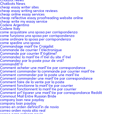
Chatbots News
cheap essay writer sites
cheap essay writing service reviews
cheap online essay services
cheap reflective essay proofreading website online
cheap write my essay service
Codere Argentina
Codere Italy
come acquistare una sposa per corrispondenza
come funziona una sposa per corrispondenza
come ordinare la sposa per corrispondenza
come spedire una sposa
Commandage mariГ©e Craigslist
Commande de courrier Г©lectronique
Commande par courrier lГ©gitime?
Commandez la mariГ©e rГ©el du site rГ©el
Commandez par la poste pour de vrai?
commanditГ©
Comment acheter une mariГ©e par correspondance
Comment commander la commande par courrier mariГ©e
Comment commander par la poste une mariГ©e
Comment commander une mariГ©e par correspondance
Comment faire de la vente par la poste
Comment fonctionne la mariГ©e par courrier
Comment fonctionnent la mariГ©e par courrier
Comment prГ©parer une mariГ©e par correspondance Reddit
Commout Mail Entre Russian Bride
company loan new payday
company loan payday
correo en orden definiciГіn de novia
correo orden novia sitio real
correo para ordenar novia