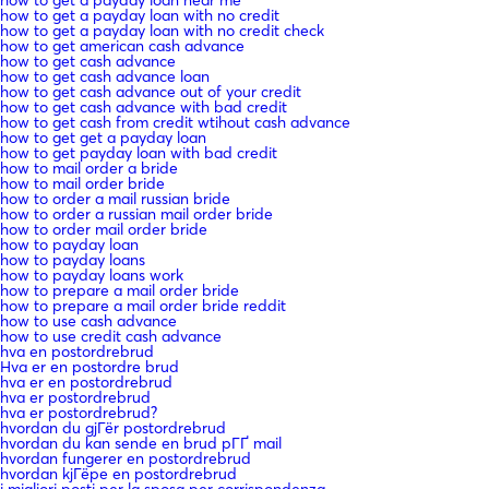
how to get a payday loan with no credit
how to get a payday loan with no credit check
how to get american cash advance
how to get cash advance
how to get cash advance loan
how to get cash advance out of your credit
how to get cash advance with bad credit
how to get cash from credit wtihout cash advance
how to get get a payday loan
how to get payday loan with bad credit
how to mail order a bride
how to mail order bride
how to order a mail russian bride
how to order a russian mail order bride
how to order mail order bride
how to payday loan
how to payday loans
how to payday loans work
how to prepare a mail order bride
how to prepare a mail order bride reddit
how to use cash advance
how to use credit cash advance
hva en postordrebrud
Hva er en postordre brud
hva er en postordrebrud
hva er postordrebrud
hva er postordrebrud?
hvordan du gjГёr postordrebrud
hvordan du kan sende en brud pГҐ mail
hvordan fungerer en postordrebrud
hvordan kjГёpe en postordrebrud
i migliori posti per la sposa per corrispondenza