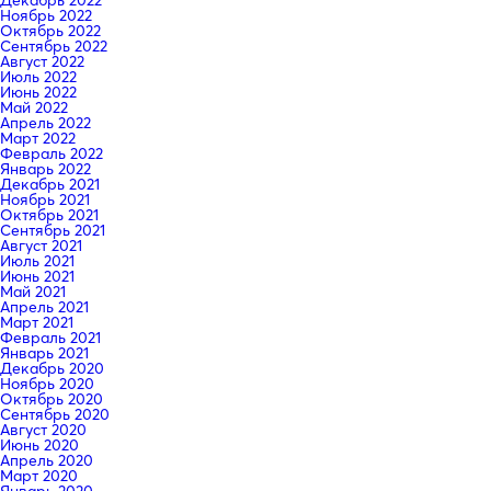
Ноябрь 2022
Октябрь 2022
Сентябрь 2022
Август 2022
Июль 2022
Июнь 2022
Май 2022
Апрель 2022
Март 2022
Февраль 2022
Январь 2022
Декабрь 2021
Ноябрь 2021
Октябрь 2021
Сентябрь 2021
Август 2021
Июль 2021
Июнь 2021
Май 2021
Апрель 2021
Март 2021
Февраль 2021
Январь 2021
Декабрь 2020
Ноябрь 2020
Октябрь 2020
Сентябрь 2020
Август 2020
Июнь 2020
Апрель 2020
Март 2020
Январь 2020