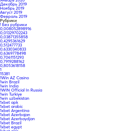
Декабрь 2019
Ноябрь 2019
Август 2019
Февраль 2019
Рубрики
! Без рубрики
0,008052898916
0,01329702243
0,03871355858
0,4295361629
0,512477733
0,6330340833
0,6369778498
0,7061151293
0,7919288162
0,8053618158
1
15381
1Win AZ Casino
1win Brazil
1win India
1WIN Official In Russia
1win Turkiye
1win uzbekistan
1xbet apk
1xbet arabic
1xbet Argentina
1xbet Azerbajan
1xbet Azerbaydjan
1xbet Brazil
1xbet egypt
1xbet giriş